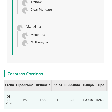
Tiznow
Clear Mandate
Maletita
Medellina
Multiengine
Carreras Corridas
Fecha
Hipódromo
Distancia
Indice
Dividendo
Tiempo
Tipo
Lº
03-
08-
VS
1100
1
3,8
1:09:50
HAND.
7
2026