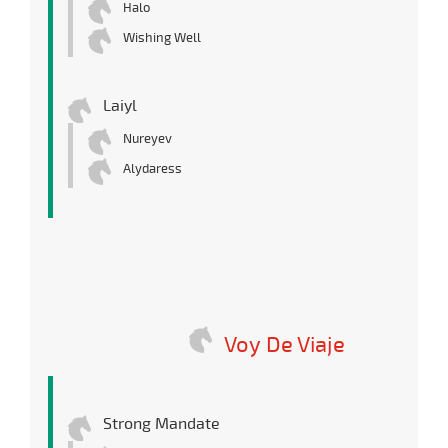
Halo
Wishing Well
Laiyl
Nureyev
Alydaress
Voy De Viaje
Strong Mandate