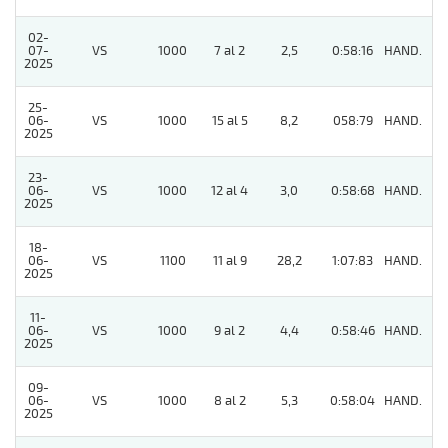
02-
07-
VS
1000
7 al 2
2,5
0:58:16
HAND.
3
2025
25-
06-
VS
1000
15 al 5
8,2
058:79
HAND.
5
2025
23-
06-
VS
1000
12 al 4
3,0
0:58:68
HAND.
4
2025
18-
06-
VS
1100
11 al 9
28,2
1:07:83
HAND.
5
2025
11-
06-
VS
1000
9 al 2
4,4
0:58:46
HAND.
3
2025
09-
06-
VS
1000
8 al 2
5,3
0:58:04
HAND.
2
2025