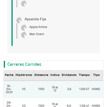
Apuesta Fija
Appia Antica
War Chant
Carreras Corridas
Fecha
Hipódromo
Distancia
Indice
Dividendo
Tiempo
Tipo
Lº
16-
19 al
04-
VS
1100
3,6
1:08:07
HAND.
5
12
2025
09-
19 al
04-
VS
1100
6,0
1:08:41
HAND.
2