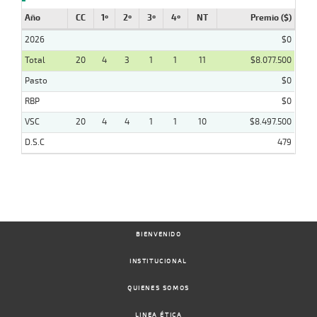
Año
CC
1º
2º
3º
4º
NT
Premio ($)
2026
$0
Total
20
4
3
1
1
11
$8.077.500
Pasto
$0
RBP
$0
VSC
20
4
4
1
1
10
$8.497.500
D.S.C
479
BIENVENIDO
INSTITUCIONAL
QUIENES SOMOS
LINEA ÉTICA