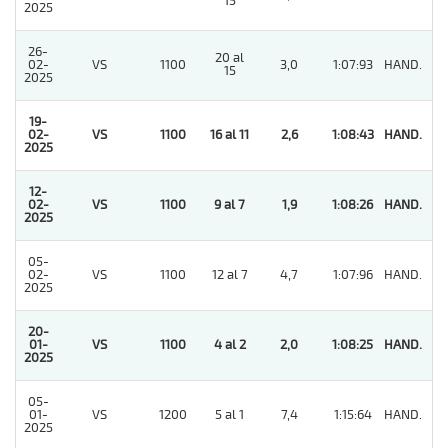
15
2025
26-
20 al
02-
VS
1100
3,0
1:07:93
HAND.
6
15
2025
19-
02-
VS
1100
16 al 11
2,6
1:08:43
HAND.
1
2025
12-
02-
VS
1100
9 al 7
1,9
1:08:26
HAND.
1
2025
05-
02-
VS
1100
12 al 7
4,7
1:07:96
HAND.
2
2025
20-
01-
VS
1100
4 al 2
2,0
1:08:25
HAND.
1
2025
05-
01-
VS
1200
5 al 1
7,4
1:15:64
HAND.
4
2025