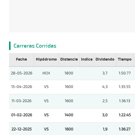
Carreras Corridas
Fecha
Hipódromo
Distancia
Indice
Dividendo
Tiempo
28-05-2026
HCH
1800
3,7
1:50:77
15-04-2026
VS
1600
4,3
1:35:55
11-03-2026
VS
1600
2,5
1:36:13
01-02-2026
VS
1400
3,0
1:22:45
22-12-2025
VS
1600
1,9
1:36:27