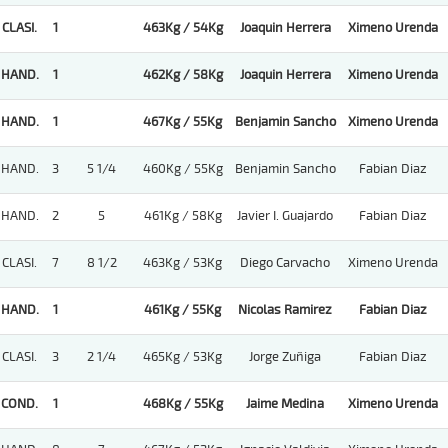
CLASI.
1
463Kg / 54Kg
Joaquin Herrera
Ximeno Urenda
HAND.
1
462Kg / 58Kg
Joaquin Herrera
Ximeno Urenda
HAND.
1
467Kg / 55Kg
Benjamin Sancho
Ximeno Urenda
HAND.
3
5 1/4
460Kg / 55Kg
Benjamin Sancho
Fabian Diaz
HAND.
2
5
461Kg / 58Kg
Javier I. Guajardo
Fabian Diaz
CLASI.
7
8 1/2
463Kg / 53Kg
Diego Carvacho
Ximeno Urenda
HAND.
1
461Kg / 55Kg
Nicolas Ramirez
Fabian Diaz
CLASI.
3
2 1/4
465Kg / 53Kg
Jorge Zuñiga
Fabian Diaz
COND.
1
468Kg / 55Kg
Jaime Medina
Ximeno Urenda