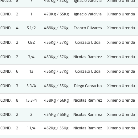
HAND.
8
7
467Kg / 52Kg
Ignacio Valdivia
Ximeno Urenda
COND.
2
1
470Kg / 55Kg
Ignacio Valdivia
Ximeno Urenda
COND.
4
5 1/2
466Kg / 57Kg
Franco Olivares
Ximeno Urenda
COND.
2
CBZ
455Kg / 57Kg
Gonzalo Ulloa
Ximeno Urenda
COND.
2
3/4
459Kg / 57Kg
Nicolas Ramirez
Ximeno Urenda
COND.
6
13
456Kg / 57Kg
Gonzalo Ulloa
Ximeno Urenda
COND.
3
5 3/4
456Kg / 55Kg
Diego Carvacho
Ximeno Urenda
COND.
8
15 3/4
458Kg / 56Kg
Nicolas Ramirez
Ximeno Urenda
COND.
2
2
454Kg / 55Kg
Nicolas Ramirez
Ximeno Urenda
COND.
2
1 1/4
452Kg / 55Kg
Nicolas Ramirez
Ximeno Urenda