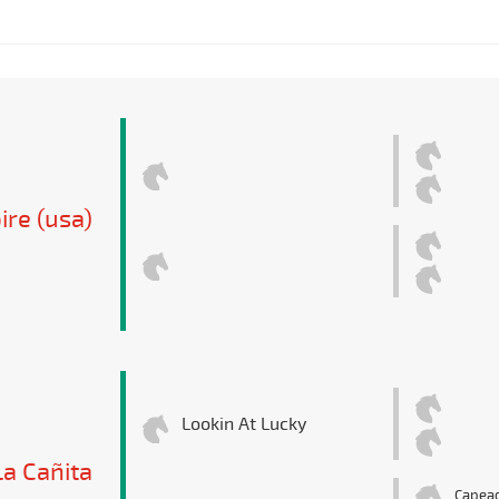
ire (usa)
Lookin At Lucky
La Cañita
Capea