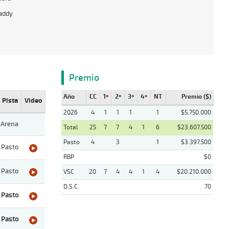
addy
Premio
Año
CC
1º
2º
3º
4º
NT
Premio ($)
Pista
Video
2026
4
1
1
1
1
$5.750.000
Arena
Total
25
7
7
4
1
6
$23.607.500
Pasto
4
3
1
$3.397.500
Pasto
RBP
$0
Pasto
VSC
20
7
4
4
1
4
$20.210.000
D.S.C
70
Pasto
Pasto