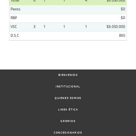
Total
6
1
1
4
$6.050.000
Pasto
$0
RBP
$0
VSC
3
1
1
1
$6.050.000
D.S.C
865
BIENVENIDO
INSTITUCIONAL
QUIENES SOMOS
LINEA ÉTICA
GREMIOS
CONCESIONARIOS