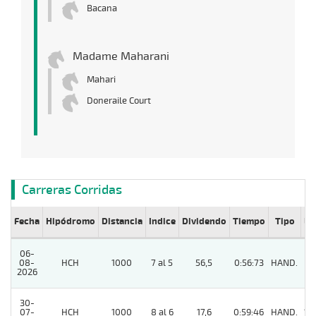
Bacana
Madame Maharani
Mahari
Doneraile Court
Carreras Corridas
Fecha
Hipódromo
Distancia
Indice
Dividendo
Tiempo
Tipo
Lº
06-
08-
HCH
1000
7 al 5
56,5
0:56:73
HAND.
6
2026
30-
07-
HCH
1000
8 al 6
17,6
0:59:46
HAND.
13