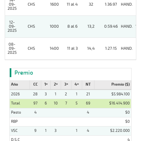
14-
09-
CHS
1600
11 al 4
32
1:36:97
HAND.
6
2025
12-
09-
CHS
1000
8 al 6
13,2
0:59:46
HAND.
10
2025
08-
09-
CHS
1400
11 al 3
14,4
1:27:15
HAND.
6
2025
Premio
Año
CC
1º
2º
3º
4º
NT
Premio ($)
2026
28
3
1
2
1
21
$5.984.100
Total
97
6
10
7
5
69
$16.414.900
Pasto
4
4
$0
RBP
$0
VSC
9
1
3
1
4
$2.220.000
D.S.C
4