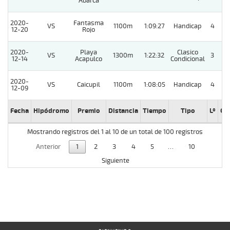
Abarca
2020-
Fantasma
VS
1100m
1:09:27
Handicap
4
12-20
Rojo
2020-
Playa
Clasico
VS
1300m
1:22:32
3
1
12-14
Acapulco
Condicional
2020-
VS
Caicupil
1100m
1:08:05
Handicap
4
12-09
Fecha
Hipódromo
Premio
Distancia
Tiempo
Tipo
Lº
Cu
Mostrando registros del 1 al 10 de un total de 100 registros
Anterior
1
2
3
4
5
…
10
Siguiente