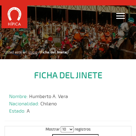
Usted está en:
Inicio
Ficha del Jinete
FICHA DEL JINETE
Nombre:
Humberto A. Vera
Nacionalidad:
Chileno
Estado:
A
Mostrar
registros