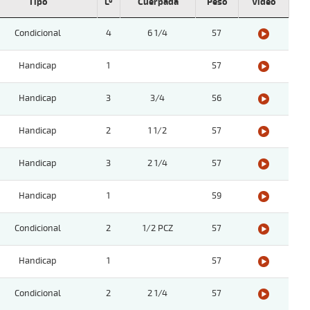
Tipo
Lº
Cuerpada
Peso
Video
Condicional
4
6 1/4
57
Handicap
1
57
Handicap
3
3/4
56
Handicap
2
1 1/2
57
Handicap
3
2 1/4
57
Handicap
1
59
Condicional
2
1/2 PCZ
57
Handicap
1
57
Condicional
2
2 1/4
57