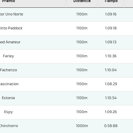
Premio
Distancia
Tiempo
tor Uno Norte
1100m
1:09:16
into Paddock
1100m
1:09:18
ood Amateur
1100m
1:09:13
Farley
1100m
1:10:36
Fachenzo
1100m
1:10:04
ascinacion
1100m
1:08:29
Estonia
1100m
1:10:54
Espy
1100m
1:09:26
Chinchorro
1000m
0:58:88