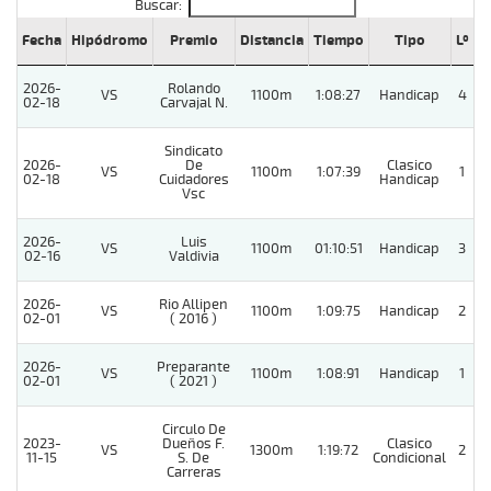
Buscar:
Fecha
Hipódromo
Premio
Distancia
Tiempo
Tipo
Lº
C
2026-
Rolando
VS
1100m
1:08:27
Handicap
4
02-18
Carvajal N.
Sindicato
2026-
De
Clasico
VS
1100m
1:07:39
1
02-18
Cuidadores
Handicap
Vsc
2026-
Luis
VS
1100m
01:10:51
Handicap
3
02-16
Valdivia
2026-
Rio Allipen
VS
1100m
1:09:75
Handicap
2
02-01
( 2016 )
2026-
Preparante
VS
1100m
1:08:91
Handicap
1
02-01
( 2021 )
Circulo De
2023-
Dueños F.
Clasico
VS
1300m
1:19:72
2
11-15
S. De
Condicional
Carreras