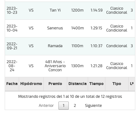
2023-
Clasico
VS
Tan Yi
1200m
1:14:59
3
10-23
Condicional
2023-
Clasico
VS
Sanenus
1400m
1:29:15
1
10-04
Condicional
2022-
VS
Ramada
1100m
1:10:37
Condicional
3
09-21
2022-
481 Años -
Clasico
08-
VS
Aniversario
1300m
1:21:28
1
Condicional
24
Concon
Fecha
Hipódromo
Premio
Distancia
Tiempo
Tipo
Lº
C
Mostrando registros del 1 al 10 de un total de 12 registros
Anterior
1
2
Siguiente