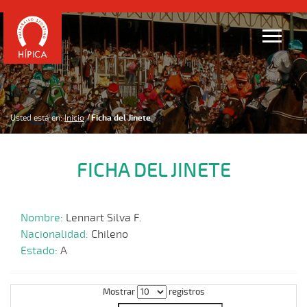
Usted está en:
Inicio
Ficha del Jinete
FICHA DEL JINETE
Nombre:
Lennart Silva F.
Nacionalidad:
Chileno
Estado:
A
Mostrar
registros