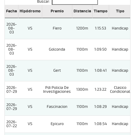
Buscar:
Fecha
Hipódromo
Premio
Distancia
Tiempo
Tipo
L
2026-
08-
VS
Fiero
1200m
1:15:53
Handicap
03
2026-
08-
VS
Golconda
1100m
1:09:50
Handicap
03
2026-
08-
VS
Gert
1100m
1:08:41
Handicap
03
2026-
Pdi Policia De
Clasico
VS
1300m
1:23:22
07-29
Investigaciones
Condicional
2026-
VS
Fascinacion
1100m
1:08:29
Handicap
07-29
2026-
VS
Epicuro
1100m
1:08:54
Handicap
07-22