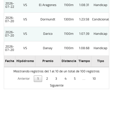
2026-
VS
El Aragones
1100m
1:08:31
Handicap
07-22
2026-
VS
Dormundt
1300m
1:23:58
Condicional
07-20
2026-
VS
Darico
1100m
1:07:39
Handicap
07-20
2026-
VS
Danay
1100m
1:08:68
Handicap
07-20
Fecha
Hipódromo
Premio
Distancia
Tiempo
Tipo
L
Mostrando registros del 1 al 10 de un total de 100 registros
Anterior
1
2
3
4
5
…
10
Siguiente