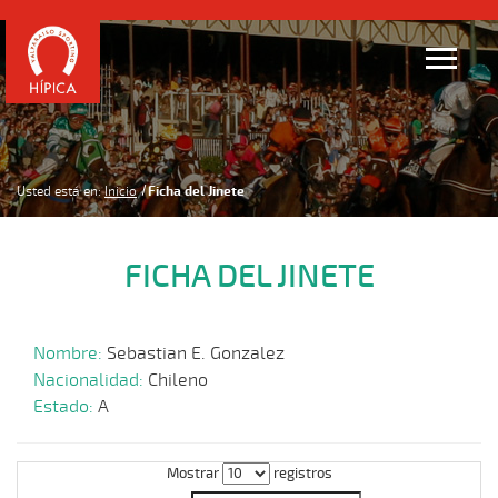
Usted está en:
Inicio
Ficha del Jinete
FICHA DEL JINETE
Nombre:
Sebastian E. Gonzalez
Nacionalidad:
Chileno
Estado:
A
Mostrar
registros