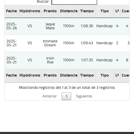
Buscar:
Fecha
Hipódromo
Premio
Distancia
Tiempo
Tipo
Lº
Cuerp
2025-
Jaque
VS
1100m
1:08:36
Handicap
4
4 1/
05-26
Mate
2025-
Intimate
VS
1100m
1:09:43
Handicap
2
3/4
05-21
Dream
2025-
Irish
VS
1100m
1:07:35
Handicap
4
8 1/
05-21
Rue
Fecha
Hipódromo
Premio
Distancia
Tiempo
Tipo
Lº
Cuerp
Mostrando registros del 1 al 3 de un total de 3 registros
Anterior
1
Siguiente