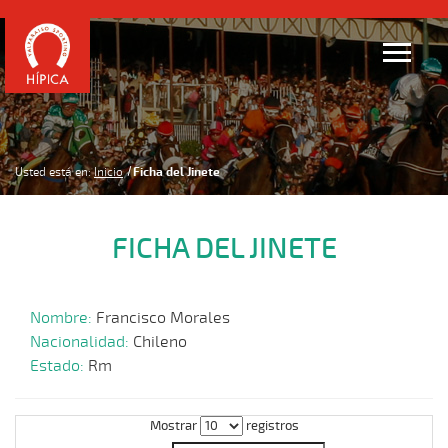
Usted está en:
Inicio
Ficha del Jinete
FICHA DEL JINETE
Nombre:
Francisco Morales
Nacionalidad:
Chileno
Estado:
Rm
Mostrar
registros