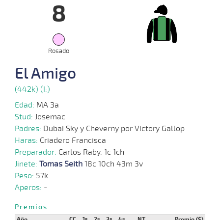
8
11-
12-
VS
1200m
1:14:68
16 1/2
2,5
Clasi.
6º
481k
2022
23-
Rosado
11-
VS
1300m
1:22:94
2
4,2
Clasi.
3º
480k
2022
El Amigo
26-
(442k) (I:)
10-
VS
1200m
1:14:85
1 3/4
3,3
Clasi.
2º
482k
2022
Edad:
MA 3a
Stud:
Josemac
12-
Padres:
Dubai Sky y Cheverny por Victory Gallop
10-
VS
1100m
1:08:00
14,8
Cond.
1º
482k
2022
Haras:
Criadero Francisca
Preparador:
Carlos Raby. 1c 1ch
Jinete:
Tomas Seith
18c 10ch 43m 3v
Peso:
57k
Aperos:
-
Premios
Año
CC
1º
2º
3º
4º
NT
Premio ($)