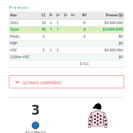
Premios
Año
CC
1º
2º
3º
4º
NT
Premio ($)
2022
10
1
1
8
$3.000.000
Total
10
1
1
8
$3.000.000
Pasto
3
3
$0
RBP
$0
VSC
2
1
1
$3.000.000
1200m-VSC
$0
D.S.C
ÚLTIMAS CAMPAÑAS
Fecha
Hipo
Distancia
Indice
Tiempo
Cuerpada
Div
Tipo
Lº
3
11-
12-
VS
1200m
1:14:68
19 3/4
37,6
Clasi.
10º
4
2022
23-
Azul Marino