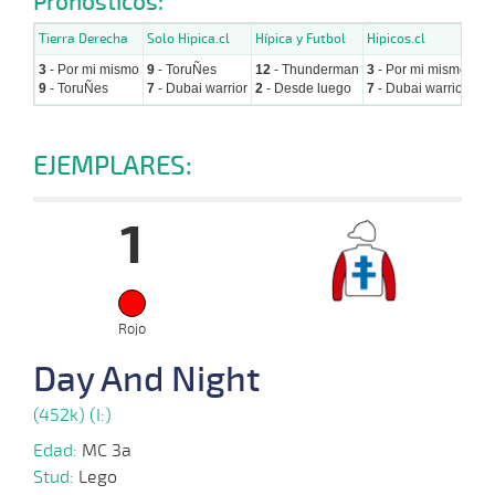
Pronósticos:
Tierra Derecha
Solo Hipica.cl
Hípica y Futbol
Hipicos.cl
Hip
3
- Por mi mismo
9
- ToruÑes
12
- Thunderman
3
- Por mi mismo
9
-
9
- ToruÑes
7
- Dubai warrior
2
- Desde luego
7
- Dubai warrior
3
-
EJEMPLARES:
1
Rojo
Day And Night
(452k) (I:)
Edad:
MC 3a
Stud:
Lego