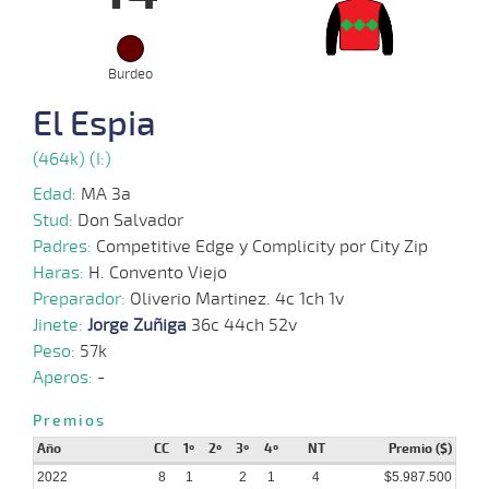
2022
23-
Burdeo
11-
VS
1300m
1:22:94
14 1/2
11,4
Clasi.
8º
471k
2022
El Espia
16-
(464k) (I:)
11-
VS
1400m
1:31:69
1,8
Cond.
1º
471k
2022
Edad:
MA 3a
Stud:
Don Salvador
03-
11-
HCH
1500m
1:31:65
1
13,7
Cond.
2º
464k
Padres:
Competitive Edge y Complicity por City Zip
2022
Haras:
H. Convento Viejo
Preparador:
Oliverio Martinez. 4c 1ch 1v
24-
10-
VS
1400m
1:30:96
2
7,4
Cond.
4º
472k
Jinete:
Jorge Zuñiga
36c 44ch 52v
2022
Peso:
57k
Aperos:
-
12-
10-
VS
1100m
1:08:00
8 3/4
6,0
Cond.
4º
470k
Premios
2022
Año
CC
1º
2º
3º
4º
NT
Premio ($)
2022
8
1
2
1
4
$5.987.500