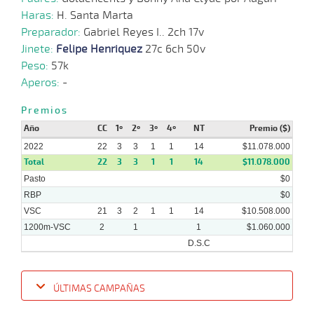
09-
VS
1200m
1:15:81
2,0
Cond.
1º
547
Haras:
H. Santa Marta
2022
Preparador:
Gabriel Reyes I.. 2ch 17v
Jinete:
Felipe Henriquez
27c 6ch 50v
13-
Peso:
57k
06-
VS
1200m
1:15:55
2 1/4
7,5
Cond.
2º
500
2022
Aperos:
-
Premios
Año
CC
1º
2º
3º
4º
NT
Premio ($)
2022
22
3
3
1
1
14
$11.078.000
Total
22
3
3
1
1
14
$11.078.000
Pasto
$0
RBP
$0
VSC
21
3
2
1
1
14
$10.508.000
1200m-VSC
2
1
1
$1.060.000
D.S.C
ÚLTIMAS CAMPAÑAS