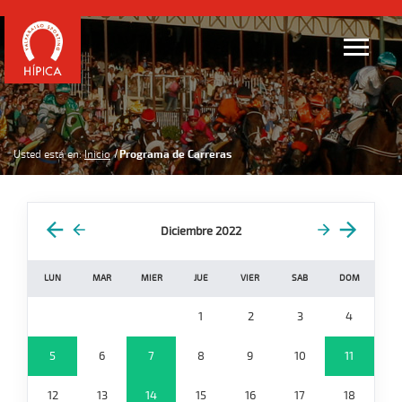
Usted está en:
Inicio
Programa de Carreras
Diciembre 2022
LUN
MAR
MIER
JUE
VIER
SAB
DOM
1
2
3
4
5
6
7
8
9
10
11
12
13
14
15
16
17
18