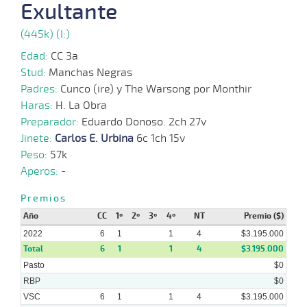
Exultante
24-
(445k) (I:)
10-
VS
1400m
1:30:96
16 1/4
3,9
Cond.
7º
483
2022
Edad:
CC 3a
Stud:
Manchas Negras
03-
Padres:
Cunco (ire) y The Warsong por Monthir
10-
VS
1100m
1:09:90
5 1/4
2,8
Cond.
3º
493
2022
Haras:
H. La Obra
Preparador:
Eduardo Donoso. 2ch 27v
Jinete:
Carlos E. Urbina
6c 1ch 15v
Peso:
57k
Aperos:
-
Premios
Año
CC
1º
2º
3º
4º
NT
Premio ($)
2022
6
1
1
4
$3.195.000
Total
6
1
1
4
$3.195.000
Pasto
$0
RBP
$0
VSC
6
1
1
4
$3.195.000