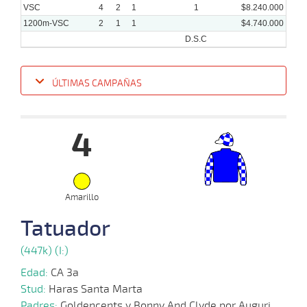
VSC
4
2
1
1
$8.240.000
1200m-VSC
2
1
1
$4.740.000
D.S.C
ÚLTIMAS CAMPAÑAS
Fecha
Hipo
Distancia
Indice
Tiempo
Cuerpada
Div
Tipo
Lº
P
4
11-
12-
VS
1200m
1:14:68
3/4
3,5
Clasi.
2º
540
2022
23-
Amarillo
11-
VS
1300m
1:22:94
17,2
Clasi.
1º
554
2022
Tatuador
(447k) (I:)
09-
10-
VS
1300m
1:22:48
20 1/4
4,1
Clasi.
10º
545
2022
Edad:
CA 3a
Stud:
Haras Santa Marta
Padres:
Goldencents y Bonny And Clyde por Auguri
19-