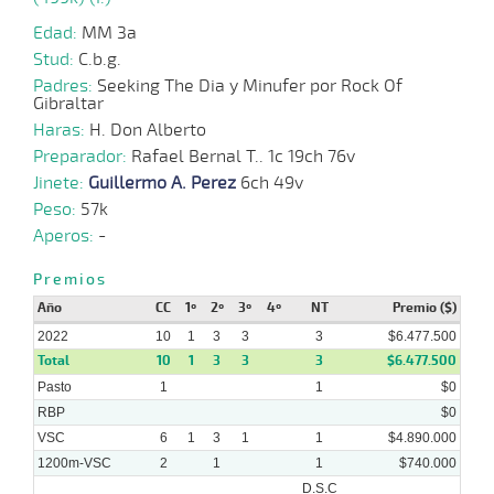
10-
Edad:
MM 3a
10-
CHS
1000m
1:01:85
10
86,8
Cond.
8º
4
2022
Stud:
C.b.g.
Padres:
Seeking The Dia y Minufer por Rock Of
Gibraltar
Haras:
H. Don Alberto
30-
Preparador:
09-
CHS
Rafael Bernal T.. 1c 19ch 76v
1000m
0:58:83
11
33
Cond.
13º
4
2022
Jinete:
Guillermo A. Perez
6ch 49v
Peso:
57k
Aperos:
-
17-
09-
HCH
1000m
0:59:03
7 1/4
42,5
Cond.
10º
4
2022
Premios
Año
CC
1º
2º
3º
4º
NT
Premio ($)
2022
10
1
3
3
3
$6.477.500
03-
Total
10
1
3
3
3
$6.477.500
09-
HCH
1000m
0:58:64
8 1/4
134,9
Cond.
7º
4
2022
Pasto
1
1
$0
RBP
$0
VSC
6
1
3
1
1
$4.890.000
1200m-VSC
2
1
1
$740.000
D.S.C