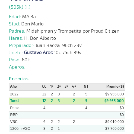
(505k) (I:)
Edad:
MA 3a
Stud:
Don Mario
03-
09-
HCH
1400m
1:24:17
15
37,3
Clasi.
13º
44
Padres:
Midshipman y Trompetita por Proud Citizen
2022
Haras:
H. Don Alberto
Preparador:
Juan Baeza. 96ch 23v
Jinete:
Gustavo Aros
10c 75ch 39v
30-
Peso:
60k
07-
HCH
1300m
1:19:84
2,6
Cond.
1º
44
2022
Aperos:
-
Premios
Año
CC
1º
2º
3º
4º
NT
Premio ($)
14-
07-
HCH
1300m
1:17:22
6 1/4
20,7
Cond.
4º
44
2022
2022
12
2
3
2
5
$9.955.000
Total
12
2
3
2
5
$9.955.000
Pasto
4
4
$0
07-
RBP
$0
07-
HCH
1200m
1:11:20
21
6,4
Cond.
4º
45
2022
VSC
6
2
2
2
$9.010.000
1200m-VSC
3
2
1
$7.760.000