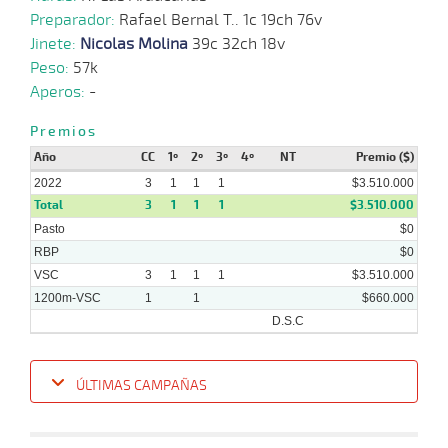
Preparador:
Rafael Bernal T.. 1c 19ch 76v
26-
Jinete:
Nicolas Molina
39c 32ch 18v
11 al
10-
VS
1100m
1:07:61
10 3/4
22,3
Hand.
11º
4
8
2022
Peso:
57k
Aperos:
-
28-
Premios
15 al
09-
VS
1200m
1:16:11
12 1/2
22,0
Hand.
12º
4
9
2022
Año
CC
1º
2º
3º
4º
NT
Premio ($)
2022
3
1
1
1
$3.510.000
Total
3
1
1
1
$3.510.000
14-
Pasto
09-
VS
1100m
1:10:07
6,7
Cond.
$0
1º
43
2022
RBP
$0
VSC
3
1
1
1
$3.510.000
1200m-VSC
1
1
$660.000
D.S.C
ÚLTIMAS CAMPAÑAS
Fecha
Hipo
Distancia
Indice
Tiempo
Cuerpada
Div
Tipo
Lº
Pe