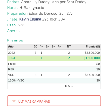
Padres:
Ahora Ii y Daddy Lena por Scat Daddy
Haras:
H. San Ignacio
Preparador:
Eduardo Donoso. 2ch 27v
Jinete:
Kevin Espina
39c 10ch 30v
Peso:
57k
Aperos:
-
Premios
Año
CC
1º
2º
3º
4º
NT
Premio ($)
2022
3
1
2
$3.500.000
Total
3
1
2
$3.500.000
Pasto
$0
RBP
$0
VSC
3
1
2
$3.500.000
1200m-VSC
$0
D.S.C
ÚLTIMAS CAMPAÑAS