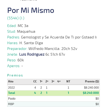
11-
VS
1100m
1:10:87
3,4
Cond.
1º
4
2022
Por Mi Mismo
(554k) (I:)
07-
11-
VS
1100m
1:10:44
2 1/2
33,2
Cond.
2º
4
Edad:
MC 3a
2022
Stud:
Maquehua
Padres:
Gemologist y Se Acuerda De Ti por Gstaad Ii
16-
Haras:
H. Santa Olga
09-
CHS
1600m
1:36:06
72 1/4
86,9
Cond.
11º
4
2022
Preparador:
Wilfredo Mancilla. 20ch 52v
Jinete:
Luis Rodriguez
6c 51ch 67v
Peso:
60k
03-
Aperos:
-
09-
HCH
1000m
0:58:31
17
262,8
Cond.
15º
4
2022
Premios
Año
CC
1º
2º
3º
4º
NT
Premio ($)
27-
08-
HCH
1200m
1:12:25
21 3/4
281,9
Cond.
13º
4
2022
4
2
1
1
$8.240.000
2022
Total
4
2
1
1
$8.240.000
Pasto
$0
RBP
$0