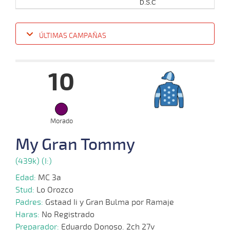
D.S.C
ÚLTIMAS CAMPAÑAS
Fecha
Hipo
Distancia
Indice
Tiempo
Cuerpada
Div
Tipo
Lº
Pe
10
11-
12-
VS
1200m
1:14:68
10
4,2
Clasi.
4º
500k
2022
Morado
23-
My Gran Tommy
11-
VS
1300m
1:22:94
4
3,0
Clasi.
4º
505k
2022
(439k) (I:)
Edad:
MC 3a
26-
Stud:
Lo Orozco
10-
VS
1200m
1:14:85
3,9
Clasi.
1º
512k
2022
Padres:
Gstaad Ii y Gran Bulma por Ramaje
Haras:
No Registrado
Preparador:
Eduardo Donoso. 2ch 27v