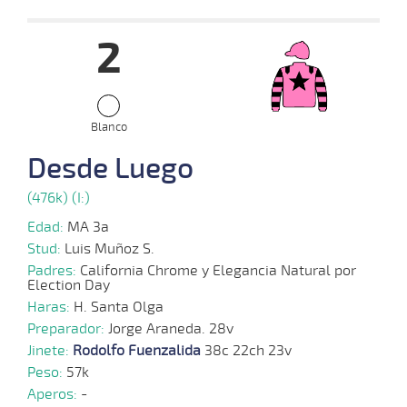
Fecha
Hipo
Distancia
Indice
Tiempo
Cuerpada
Div
Tipo
Lº
Pe
2
11-
12-
VS
1200m
1:14:68
13,2
Clasi.
1º
451k
2022
23-
Blanco
11-
VS
1300m
1:22:94
5 3/4
15,9
Clasi.
6º
452k
2022
Desde Luego
24-
(476k) (I:)
10-
VS
1400m
1:30:96
10,7
Cond.
1º
455k
2022
Edad:
MA 3a
Stud:
Luis Muñoz S.
21-
Padres:
California Chrome y Elegancia Natural por
03-
VS
1100m
1:07:92
14 1/2
65,0
Cond.
7º
447k
Election Day
2022
Haras:
H. Santa Olga
Preparador:
Jorge Araneda. 28v
Jinete:
Rodolfo Fuenzalida
38c 22ch 23v
Peso:
57k
Aperos:
-