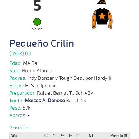
5
14-
08-
VS
1100m
1:10:90
9 1/4
49,6
Cond.
9º
42
2024
Verde
13-
Pequeño Crilin
05-
VS
1000m
0:57:89
13 1/2
120,5
Cond.
10º
42
2024
(393k) (I:)
Edad:
MA 3a
05-
05-
VS
1300m
1:18:61
19 3/4
87,2
Cond.
11º
42
Stud:
Bruno Alonso
2024
Padres:
Indy Dancer y Tough Deal por Hardy Ii
Haras:
H. San Ignacio
Preparador:
Rafael Bernal T.. 9ch 43v
24-
04-
VS
1000m
0:58:97
19 1/4
49,0
Cond.
11º
41
Jinete:
Moises A. Donoso
3c 1ch 5v
2024
Peso:
57k
Aperos:
-
Premios
Año
CC
1º
2º
3º
4º
NT
Premio ($)