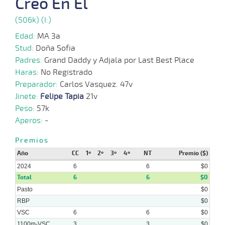
Creo En El
17-
(506k) (I:)
07-
VS
1300m
1:17:00
27 1/4
37,0
Cond.
11º
440
2024
Edad:
MA 3a
Stud:
Doña Sofia
10-
07-
VS
1000m
0:58:21
15 1/4
31,8
Cond.
5º
445
Padres:
Grand Daddy y Adjala por Last Best Place
2024
Haras:
No Registrado
Preparador:
Carlos Vasquez. 47v
24-
06-
VS
1100m
1:07:94
15 3/4
43,0
Cond.
12º
448
Jinete:
Felipe Tapia
21v
2024
Peso:
57k
Aperos:
-
Premios
Año
CC
1º
2º
3º
4º
NT
Premio ($)
2024
6
6
$0
Total
6
6
$0
Pasto
$0
RBP
$0
VSC
6
6
$0
1100m-VSC
3
3
$0