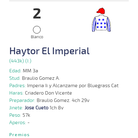
2
14-
08-
VS
1100m
1:10:90
1
2,0
Cond.
3º
466k
2024
Blanco
24-
07-
VS
1100m
1:09:85
2 1/4
24,7
Cond.
3º
464k
Haytor El Imperial
2024
(443k) (I:)
Edad:
MM 3a
Stud:
Braulio Gomez A.
Padres:
Imperia Ii y Alcanzame por Bluegrass Cat
Haras:
Criadero Don Vicente
Preparador:
Braulio Gomez. 4ch 29v
Jinete:
Jose Cueto
1ch 8v
Peso:
57k
Aperos:
-
Premios