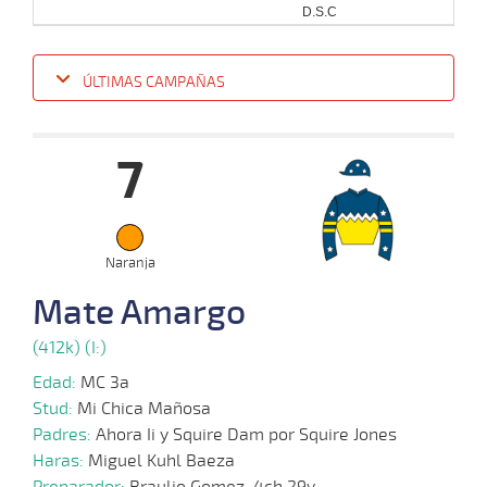
D.S.C
ÚLTIMAS CAMPAÑAS
Fecha
Hipo
Distancia
Indice
Tiempo
Cuerpada
Div
Tipo
Lº
P
7
14-
08-
VS
1100m
1:10:90
10
16,3
Cond.
10º
412
2024
Naranja
Mate Amargo
(412k) (I:)
Edad:
MC 3a
Stud:
Mi Chica Mañosa
Padres:
Ahora Ii y Squire Dam por Squire Jones
Haras:
Miguel Kuhl Baeza
Preparador:
Braulio Gomez. 4ch 29v