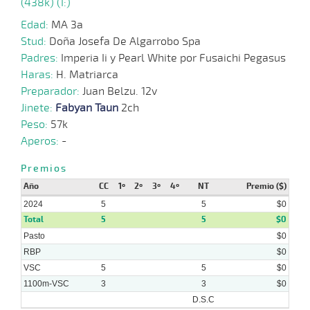
(438k) (I:)
Edad:
MA 3a
Stud:
Doña Josefa De Algarrobo Spa
Padres:
Imperia Ii y Pearl White por Fusaichi Pegasus
Haras:
H. Matriarca
Preparador:
Juan Belzu. 12v
Jinete:
Fabyan Taun
2ch
Peso:
57k
Aperos:
-
Premios
Año
CC
1º
2º
3º
4º
NT
Premio ($)
2024
5
5
$0
Total
5
5
$0
Pasto
$0
RBP
$0
VSC
5
5
$0
1100m-VSC
3
3
$0
D.S.C