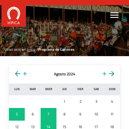
Usted está en:
Inicio
Programa de Carreras
Agosto 2024
LUN
MAR
MIER
JUE
VIER
SAB
DOM
1
2
3
4
5
6
7
8
9
10
11
12
13
14
15
16
17
18