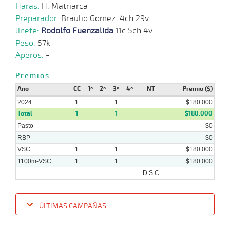
Haras:
H. Matriarca
Preparador:
Braulio Gomez. 4ch 29v
Jinete:
Rodolfo Fuenzalida
11c 5ch 4v
Peso:
57k
Aperos:
-
Premios
Año
CC
1º
2º
3º
4º
NT
Premio ($)
2024
1
1
$180.000
Total
1
1
$180.000
Pasto
$0
RBP
$0
VSC
1
1
$180.000
1100m-VSC
1
1
$180.000
D.S.C
ÚLTIMAS CAMPAÑAS
Fecha
Hipo
Distancia
Indice
Tiempo
Cuerpada
Div
Tipo
Lº
Pe