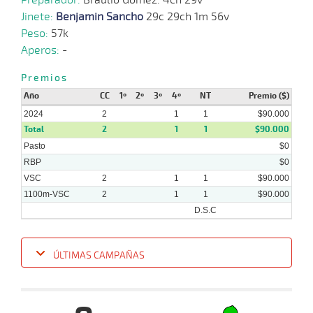
Jinete:
Benjamin Sancho
29c 29ch 1m 56v
Peso:
57k
Aperos:
-
Premios
Año
CC
1º
2º
3º
4º
NT
Premio ($)
2024
2
1
1
$90.000
Total
2
1
1
$90.000
Pasto
$0
RBP
$0
VSC
2
1
1
$90.000
1100m-VSC
2
1
1
$90.000
D.S.C
ÚLTIMAS CAMPAÑAS
Fecha
Hipo
Distancia
Indice
Tiempo
Cuerpada
Div
Tipo
Lº
P