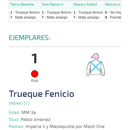
Tierra Derecha
Solo Hipica.cl
Hípica y Futbol
Hipicos.cl
1
- Trueque fenicio
1
- Trueque fenicio
1
- Trueque fenicio
6
- Six rings
7
- Mate amargo
7
- Mate amargo
7
- Mate amargo
8
- Puente viejo
EJEMPLARES:
1
Rojo
Trueque Fenicio
(464k) (I:)
Edad:
MM 3a
Stud:
Pablo Jimenez
Padres:
Imperia Ii y Masoquista por Mash One