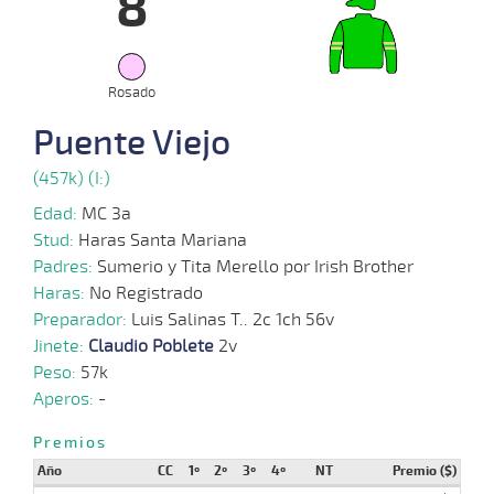
8
14-
08-
VS
1100m
1:10:90
9
2,8
Cond.
8º
412
2024
Rosado
05-
08-
VS
1100m
1:08:69
9 1/4
51,7
Cond.
4º
412
Puente Viejo
2024
(457k) (I:)
Edad:
MC 3a
24-
07-
VS
1100m
1:09:85
18 1/4
10,7
Cond.
11º
418
Stud:
Haras Santa Mariana
2024
Padres:
Sumerio y Tita Merello por Irish Brother
Haras:
No Registrado
Preparador:
Luis Salinas T.. 2c 1ch 56v
Jinete:
Claudio Poblete
2v
Peso:
57k
Aperos:
-
Premios
Año
CC
1º
2º
3º
4º
NT
Premio ($)