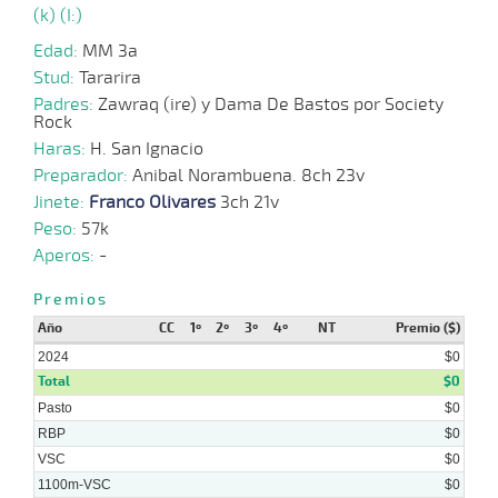
(k) (I:)
24-
07-
VS
1100m
1:09:85
4 1/4
4,8
Cond.
5º
394k
2024
Edad:
MM 3a
Stud:
Tararira
10-
Padres:
Zawraq (ire) y Dama De Bastos por Society
07-
VS
1000m
0:58:21
12 3/4
9,7
Cond.
4º
393k
Rock
2024
Haras:
H. San Ignacio
Preparador:
Anibal Norambuena. 8ch 23v
03-
07-
VS
1100m
1:10:35
1 1/4
10,7
Cond.
3º
395k
Jinete:
Franco Olivares
3ch 21v
2024
Peso:
57k
Aperos:
-
24-
06-
VS
1100m
1:07:94
10 3/4
47,0
Cond.
8º
397k
2024
Premios
Año
CC
1º
2º
3º
4º
NT
Premio ($)
2024
$0
Total
$0
Pasto
$0
RBP
$0
VSC
$0
1100m-VSC
$0