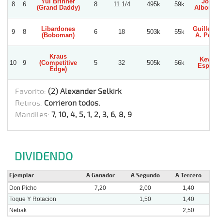
Yul Brinner
Joel
8
6
8
11 1/4
495k
59k
(Grand Daddy)
Alborn
Libardones
Guiller
9
8
6
18
503k
55k
(Boboman)
A. Per
Kraus
Kevin
10
9
(Competitive
5
32
505k
56k
Espin
Edge)
Favorito:
(2) Alexander Selkirk
Retiros:
Corrieron todos.
Mandiles:
7, 10, 4, 5, 1, 2, 3, 6, 8, 9
DIVIDENDO
Ejemplar
A Ganador
A Segundo
A Tercero
Don Picho
7,20
2,00
1,40
Toque Y Rotacion
1,50
1,40
Nebak
2,50