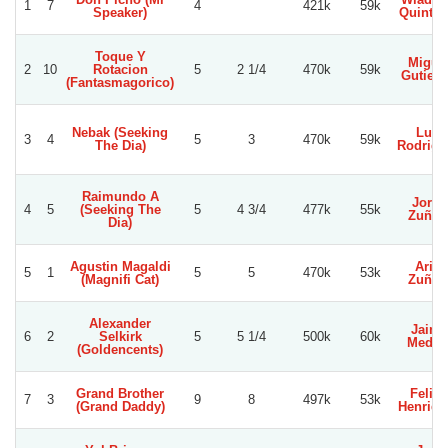
1
7
4
421k
59k
Speaker)
Quinter
Toque Y
Migue
2
10
Rotacion
5
2 1/4
470k
59k
Gutierr
(Fantasmagorico)
Nebak (Seeking
Luis
3
4
5
3
470k
59k
The Dia)
Rodrigu
Raimundo A
Jorge
4
5
(Seeking The
5
4 3/4
477k
55k
Zuñig
Dia)
Agustin Magaldi
Ariel
5
1
5
5
470k
53k
(Magnifi Cat)
Zuñig
Alexander
Jaime
6
2
Selkirk
5
5 1/4
500k
60k
Medin
(Goldencents)
Grand Brother
Felipe
7
3
9
8
497k
53k
(Grand Daddy)
Henriqu