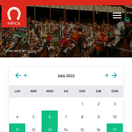
Usted está en:
Inicio
Julio 2022
LUN
MAR
MIER
JUE
VIER
SAB
DOM
1
2
3
4
5
6
7
8
9
10
11
12
13
14
15
16
17