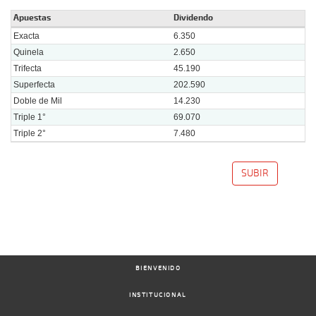
Apuestas
Dividendo
Exacta
6.350
Quinela
2.650
Trifecta
45.190
Superfecta
202.590
Doble de Mil
14.230
Triple 1°
69.070
Triple 2°
7.480
SUBIR
BIENVENIDO
INSTITUCIONAL