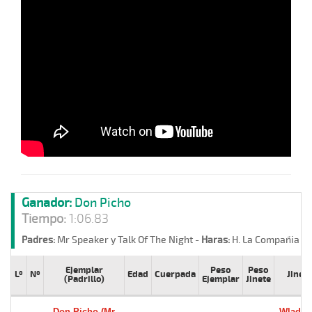
Ganador:
Don Picho
Tiempo:
1:06.83
Padres:
Mr Speaker y Talk Of The Night -
Haras:
H. La Compañia -
Ejemplar
Peso
Peso
Lº
Nº
Edad
Cuerpada
Jinete
(Padrillo)
Ejemplar
Jinete
Don Picho (Mr
Wladim