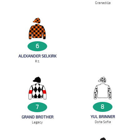
Granadilla
6
ALEXANDER SELKIRK
R.t.
8
7
YUL BRINNER
GRAND BROTHER
Doña Sofia
Legacy