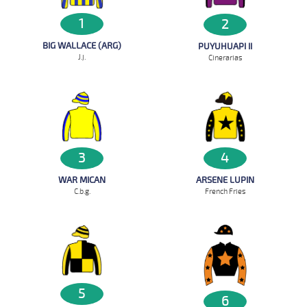
1
2
BIG WALLACE (ARG)
PUYUHUAPI II
J.j.
Cinerarias
3
4
WAR MICAN
ARSENE LUPIN
C.b.g.
French Fries
5
6