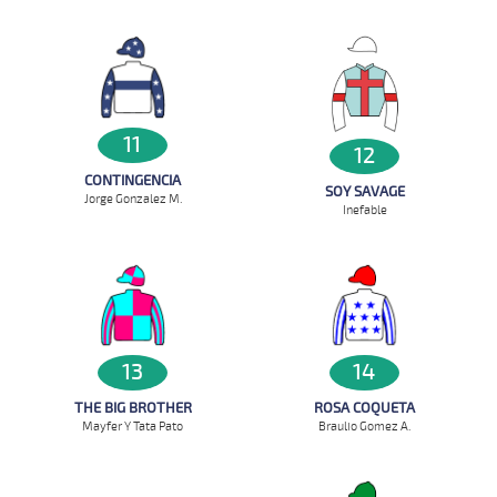
11
12
CONTINGENCIA
SOY SAVAGE
Jorge Gonzalez M.
Inefable
14
13
ROSA COQUETA
THE BIG BROTHER
Braulio Gomez A.
Mayfer Y Tata Pato