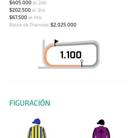
$405.000
al 2do
$202.500
al 3ro
$67.500
al 4to
Bolsa de Premios:
$2.025.000
FIGURACIÓN