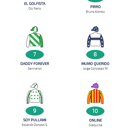
EL GOLFISTA
PIRRO
Oly Nany
Bruno Alonso
7
8
DADDY FOREVER
MUMO QUERIDO
Sermanor
Jorge Gonzalez M.
9
10
SOY PULLAMI
ONLINE
Eduardo Donoso S.
Gladycita