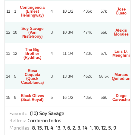
Contingencia
Jose
11
1
(Ernest
4
10 1/2
436k
57k
Cueto
Hemingway)
Soy Savage
Alexis
12
10
(Van
3
10 3/4
474k
56k
Morales
Nistelrooy)
The Big
Luis D.
13
12
Brother
4
11 1/4
423k
57k
Menghini
(Rydilluc)
Rosa
Coqueta
Marcos
14
5
3
13 3/4
462k
56.5k
(Quick
Quilodran
Casablanca)
Black Olives
Diego
15
9
5
16 1/2
435k
56k
(Scat Royal)
Carvacho
Favorito:
(10) Soy Savage
Retiros:
Corrieron todos.
Mandiles:
8, 15, 11, 4, 13, 7, 6, 2, 3, 14, 1, 10, 12, 5, 9