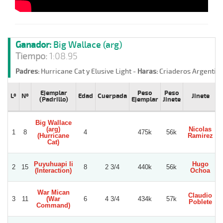
Ganador:
Big Wallace (arg)
Tiempo:
1:08.95
Padres:
Hurricane Cat y Elusive Light -
Haras:
Criaderos Argentin
Ejemplar
Peso
Peso
Lº
Nº
Edad
Cuerpada
Jinete
(Padrillo)
Ejemplar
Jinete
Big Wallace
(arg)
Nicolas
1
8
4
475k
56k
(Hurricane
Ramirez
Cat)
Puyuhuapi Ii
Hugo
2
15
8
2 3/4
440k
56k
(Interaction)
Ochoa
War Mican
Claudio
3
11
(War
6
4 3/4
434k
57k
Poblete
Command)