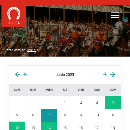
Usted está en:
Inicio
Junio 2023
LUN
MAR
MIER
JUE
VIER
SAB
DOM
1
2
3
4
5
6
7
8
9
10
11
12
13
14
15
16
17
18