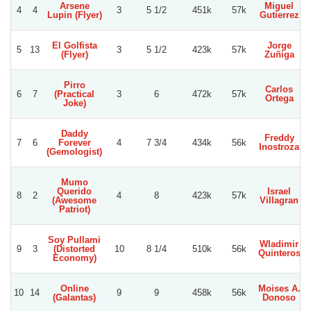
Arsene
Miguel
4
4
3
5 1/2
451k
57k
Lupin (Flyer)
Gutierrez
El Golfista
Jorge
5
13
3
5 1/2
423k
57k
(Flyer)
Zuñiga
Pirro
Carlos
6
7
(Practical
3
6
472k
57k
Ortega
Joke)
Daddy
Freddy
7
6
Forever
4
7 3/4
434k
56k
Inostroza
(Gemologist)
Mumo
Querido
Israel
8
2
4
8
423k
57k
(Awesome
Villagran
Patriot)
Soy Pullami
Wladimir
9
3
(Distorted
10
8 1/4
510k
56k
Quinteros
Economy)
Online
Moises A.
L
10
14
9
9
458k
56k
(Galantas)
Donoso