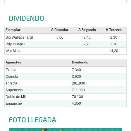
DIVIDENDO
Ejemplar
A Ganador
A Segundo
A Tercero
Big Wallace (arg)
5,00
2,40
2,30
Puyuhuapi Ii
2,70
2,30
War Mican
14,20
Apuestas
Dividendo
Exacta
7.340
Quinela
3.920
Trifecta
281.930
Superfecta
711.060
Doble de Mil
70.130
Enganche
4.350
FOTO LLEGADA