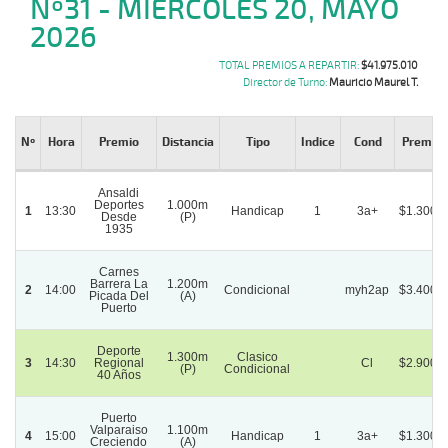
Nº31 - MIÉRCOLES 20, MAYO
2026
TOTAL PREMIOS A REPARTIR:
$41.975.010
Director de Turno:
Mauricio Maurel T.
Nº
Hora
Premio
Distancia
Tipo
Indice
Cond
Premio (
Ansaldi
Deportes
1.000m
1
13:30
Handicap
1
3a+
$1.300.
Desde
(P)
1935
Carnes
Barrera La
1.200m
2
14:00
Condicional
myh2ap
$3.400.
Picada Del
(A)
Puerto
Deporte
1.300m
Clasico
3
14:30
Regional
Cl
$2.900.
(P)
Condicional
40 Años
Puerto
Valparaiso
1.100m
4
15:00
Handicap
1
3a+
$1.300.
Creciendo
(A)