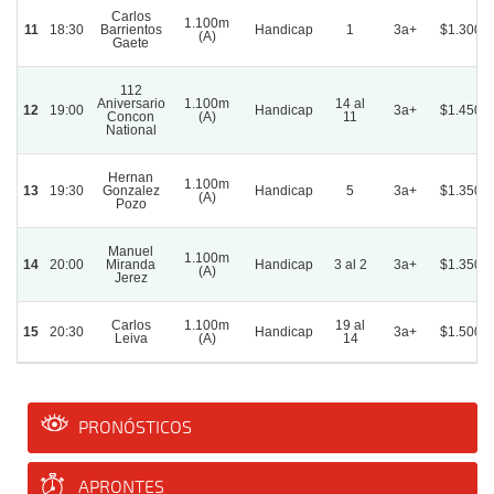
Carlos
1.100m
11
18:30
Barrientos
Handicap
1
3a+
$1.300.
(A)
Gaete
112
Aniversario
1.100m
14 al
12
19:00
Handicap
3a+
$1.450.
Concon
(A)
11
National
Hernan
1.100m
13
19:30
Gonzalez
Handicap
5
3a+
$1.350.
(A)
Pozo
Manuel
1.100m
14
20:00
Miranda
Handicap
3 al 2
3a+
$1.350.
(A)
Jerez
Carlos
1.100m
19 al
15
20:30
Handicap
3a+
$1.500.
Leiva
(A)
14
PRONÓSTICOS
APRONTES