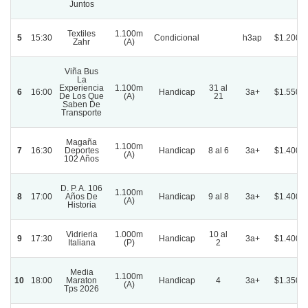
Juntos
Textiles
1.100m
5
15:30
Condicional
h3ap
$1.200.
Zahr
(A)
Viña Bus
La
Experiencia
1.100m
31 al
6
16:00
Handicap
3a+
$1.550.
De Los Que
(A)
21
Saben De
Transporte
Magaña
1.100m
7
16:30
Deportes
Handicap
8 al 6
3a+
$1.400.
(A)
102 Años
D. P. A. 106
1.100m
8
17:00
Años De
Handicap
9 al 8
3a+
$1.400.
(A)
Historia
Vidrieria
1.000m
10 al
9
17:30
Handicap
3a+
$1.400.
Italiana
(P)
2
Media
1.100m
10
18:00
Maraton
Handicap
4
3a+
$1.350.
(A)
Tps 2026