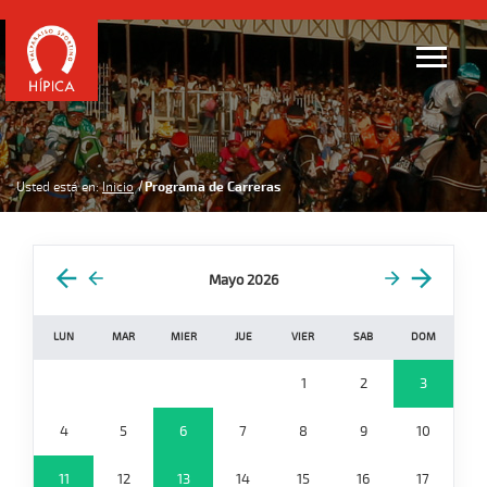
Usted está en:
Inicio
Programa de Carreras
Mayo 2026
LUN
MAR
MIER
JUE
VIER
SAB
DOM
1
2
3
4
5
6
7
8
9
10
11
12
13
14
15
16
17