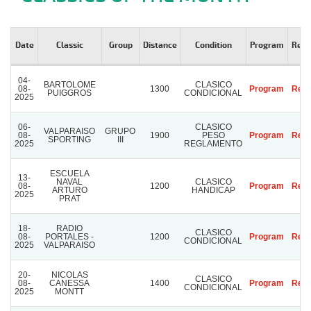
Date
Classic
Group
Distance
Condition
Program
Resu
04-
BARTOLOME
CLASICO
08-
1300
Program
Resu
PUIGGROS
CONDICIONAL
2025
06-
CLASICO
VALPARAISO
GRUPO
08-
1900
PESO
Program
Resu
SPORTING
III
2025
REGLAMENTO
ESCUELA
13-
NAVAL
CLASICO
08-
1200
Program
Resu
ARTURO
HANDICAP
2025
PRAT
18-
RADIO
CLASICO
08-
PORTALES -
1200
Program
Resu
CONDICIONAL
2025
VALPARAISO
20-
NICOLAS
CLASICO
08-
CANESSA
1400
Program
Resu
CONDICIONAL
2025
MONTT