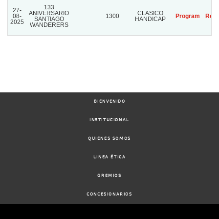
133
27-
ANIVERSARIO
CLASICO
08-
1300
Program
Resu
SANTIAGO
HANDICAP
2025
WANDERERS
BIENVENIDO
INSTITUCIONAL
QUIENES SOMOS
LINEA ÉTICA
GREMIOS
CONCESIONARIOS