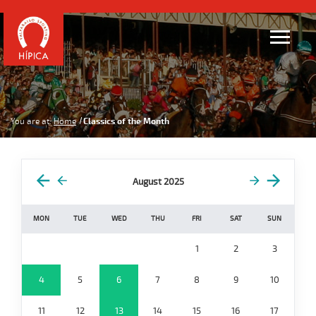
You are at:
Home
Classics of the Month
August 2025
MON
TUE
WED
THU
FRI
SAT
SUN
1
2
3
4
5
6
7
8
9
10
11
12
13
14
15
16
17