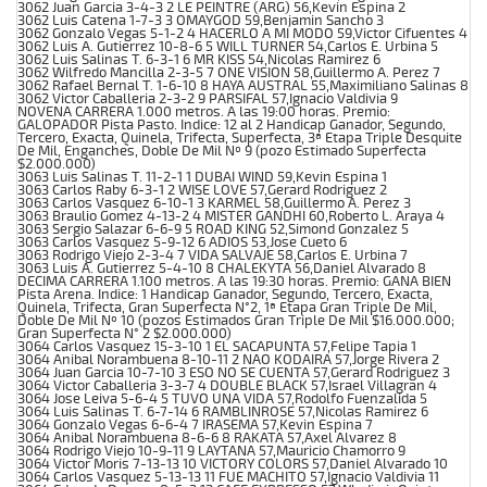
3062 Juan Garcia 3-4-3 2 LE PEINTRE (ARG) 56,Kevin Espina 2
3062 Luis Catena 1-7-3 3 OMAYGOD 59,Benjamin Sancho 3
3062 Gonzalo Vegas 5-1-2 4 HACERLO A MI MODO 59,Victor Cifuentes 4
3062 Luis A. Gutierrez 10-8-6 5 WILL TURNER 54,Carlos E. Urbina 5
3062 Luis Salinas T. 6-3-1 6 MR KISS 54,Nicolas Ramirez 6
3062 Wilfredo Mancilla 2-3-5 7 ONE VISION 58,Guillermo A. Perez 7
3062 Rafael Bernal T. 1-6-10 8 HAYA AUSTRAL 55,Maximiliano Salinas 8
3062 Victor Caballeria 2-3-2 9 PARSIFAL 57,Ignacio Valdivia 9
NOVENA CARRERA 1.000 metros. A las 19:00 horas. Premio:
GALOPADOR Pista Pasto. Indice: 12 al 2 Handicap Ganador, Segundo,
Tercero, Exacta, Quinela, Trifecta, Superfecta, 3ª Etapa Triple Desquite
De Mil, Enganches, Doble De Mil Nº 9 (pozo Estimado Superfecta
$2.000.000)
3063 Luis Salinas T. 11-2-1 1 DUBAI WIND 59,Kevin Espina 1
3063 Carlos Raby 6-3-1 2 WISE LOVE 57,Gerard Rodriguez 2
3063 Carlos Vasquez 6-10-1 3 KARMEL 58,Guillermo A. Perez 3
3063 Braulio Gomez 4-13-2 4 MISTER GANDHI 60,Roberto L. Araya 4
3063 Sergio Salazar 6-6-9 5 ROAD KING 52,Simond Gonzalez 5
3063 Carlos Vasquez 5-9-12 6 ADIOS 53,Jose Cueto 6
3063 Rodrigo Viejo 2-3-4 7 VIDA SALVAJE 58,Carlos E. Urbina 7
3063 Luis A. Gutierrez 5-4-10 8 CHALEKYTA 56,Daniel Alvarado 8
DECIMA CARRERA 1.100 metros. A las 19:30 horas. Premio: GANA BIEN
Pista Arena. Indice: 1 Handicap Ganador, Segundo, Tercero, Exacta,
Quinela, Trifecta, Gran Superfecta N°2, 1ª Etapa Gran Triple De Mil,
Doble De Mil Nº 10 (pozos Estimados Gran Triple De Mil $16.000.000;
Gran Superfecta N° 2 $2.000.000)
3064 Carlos Vasquez 15-3-10 1 EL SACAPUNTA 57,Felipe Tapia 1
3064 Anibal Norambuena 8-10-11 2 NAO KODAIRA 57,Jorge Rivera 2
3064 Juan Garcia 10-7-10 3 ESO NO SE CUENTA 57,Gerard Rodriguez 3
3064 Victor Caballeria 3-3-7 4 DOUBLE BLACK 57,Israel Villagran 4
3064 Jose Leiva 5-6-4 5 TUVO UNA VIDA 57,Rodolfo Fuenzalida 5
3064 Luis Salinas T. 6-7-14 6 RAMBLINROSE 57,Nicolas Ramirez 6
3064 Gonzalo Vegas 6-6-4 7 IRASEMA 57,Kevin Espina 7
3064 Anibal Norambuena 8-6-6 8 RAKATA 57,Axel Alvarez 8
3064 Rodrigo Viejo 10-9-11 9 LAYTANA 57,Mauricio Chamorro 9
3064 Victor Moris 7-13-13 10 VICTORY COLORS 57,Daniel Alvarado 10
3064 Carlos Vasquez 5-13-13 11 FUE MACHITO 57,Ignacio Valdivia 11