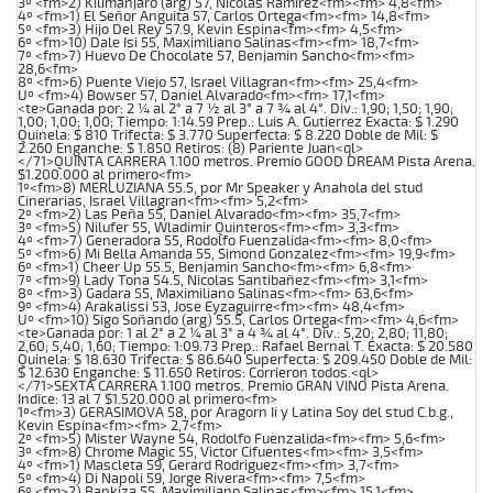
3º <fm>2) Kilimanjaro (arg) 57, Nicolas Ramirez<fm><fm> 4,8<fm>
4º <fm>1) El Señor Anguita 57, Carlos Ortega<fm><fm> 14,8<fm>
5º <fm>3) Hijo Del Rey 57.9, Kevin Espina<fm><fm> 4,5<fm>
6º <fm>10) Dale Isi 55, Maximiliano Salinas<fm><fm> 18,7<fm>
7º <fm>7) Huevo De Chocolate 57, Benjamin Sancho<fm><fm>
28,6<fm>
8º <fm>6) Puente Viejo 57, Israel Villagran<fm><fm> 25,4<fm>
Uº <fm>4) Bowser 57, Daniel Alvarado<fm><fm> 17,1<fm>
<te>Ganada por: 2 ¼ al 2° a 7 ½ al 3° a 7 ¾ al 4°. Div.: 1,90; 1,50; 1,90;
1,00; 1,00; 1,00; Tiempo: 1:14.59 Prep.: Luis A. Gutierrez Exacta: $ 1.290
Quinela: $ 810 Trifecta: $ 3.770 Superfecta: $ 8.220 Doble de Mil: $
2.260 Enganche: $ 1.850 Retiros: (8) Pariente Juan<ql>
</71>QUINTA CARRERA 1.100 metros. Premio GOOD DREAM Pista Arena.
$1.200.000 al primero<fm>
1º<fm>8) MERLUZIANA 55.5, por Mr Speaker y Anahola del stud
Cinerarias, Israel Villagran<fm><fm> 5,2<fm>
2º <fm>2) Las Peña 55, Daniel Alvarado<fm><fm> 35,7<fm>
3º <fm>5) Nilufer 55, Wladimir Quinteros<fm><fm> 3,3<fm>
4º <fm>7) Generadora 55, Rodolfo Fuenzalida<fm><fm> 8,0<fm>
5º <fm>6) Mi Bella Amanda 55, Simond Gonzalez<fm><fm> 19,9<fm>
6º <fm>1) Cheer Up 55.5, Benjamin Sancho<fm><fm> 6,8<fm>
7º <fm>9) Lady Tona 54.5, Nicolas Santibañez<fm><fm> 3,1<fm>
8º <fm>3) Gadara 55, Maximiliano Salinas<fm><fm> 63,6<fm>
9º <fm>4) Arakalissi 53, Jose Eyzaguirre<fm><fm> 48,4<fm>
Uº <fm>10) Sigo Soñando (arg) 55.5, Carlos Ortega<fm><fm> 4,6<fm>
<te>Ganada por: 1 al 2° a 2 ¼ al 3° a 4 ¾ al 4°. Div.: 5,20; 2,80; 11,80;
2,60; 5,40; 1,60; Tiempo: 1:09.73 Prep.: Rafael Bernal T. Exacta: $ 20.580
Quinela: $ 18.630 Trifecta: $ 86.640 Superfecta: $ 209.450 Doble de Mil:
$ 12.630 Enganche: $ 11.650 Retiros: Corrieron todos.<ql>
</71>SEXTA CARRERA 1.100 metros. Premio GRAN VINO Pista Arena.
Indice: 13 al 7 $1.520.000 al primero<fm>
1º<fm>3) GERASIMOVA 58, por Aragorn Ii y Latina Soy del stud C.b.g.,
Kevin Espina<fm><fm> 2,7<fm>
2º <fm>5) Mister Wayne 54, Rodolfo Fuenzalida<fm><fm> 5,6<fm>
3º <fm>8) Chrome Magic 55, Victor Cifuentes<fm><fm> 3,5<fm>
4º <fm>1) Mascleta 59, Gerard Rodriguez<fm><fm> 3,7<fm>
5º <fm>4) Di Napoli 59, Jorge Rivera<fm><fm> 7,5<fm>
6º <fm>2) Bapkiza 55, Maximiliano Salinas<fm><fm> 15,1<fm>