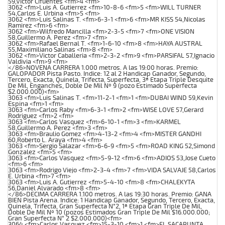
59,Victor Cifuentes <fm>4 <fm>
3062 <fm>Luis A. Gutierrez <fm>10-8-6 <fm>5 <fm>WILL TURNER
54,Carlos E. Urbina <fm>5 <fm>
3062 <fm>Luis Salinas T. <fm>6-3-1 <fm>6 <fm>MR KISS 54,Nicolas
Ramirez <fm>6 <fm>
3062 <fm>Wilfredo Mancilla <fm>2-3-5 <fm>7 <fm>ONE VISION
58,Guillermo A. Perez <fm>7 <fm>
3062 <fm>Rafael Bernal T. <fm>1-6-10 <fm>8 <fm>HAYA AUSTRAL
55,Maximiliano Salinas <fm>8 <fm>
3062 <fm>Victor Caballeria <fm>2-3-2 <fm>9 <fm>PARSIFAL 57,Ignacio
Valdivia <fm>9 <fm>
</86>NOVENA CARRERA 1.000 metros. A las 19:00 horas. Premio:
GALOPADOR Pista Pasto. Indice: 12 al 2 Handicap Ganador, Segundo,
Tercero, Exacta, Quinela, Trifecta, Superfecta, 3ª Etapa Triple Desquite
De Mil, Enganches, Doble De Mil Nº 9 (pozo Estimado Superfecta
$2.000.000)<fm>
3063 <fm>Luis Salinas T. <fm>11-2-1 <fm>1 <fm>DUBAI WIND 59,Kevin
Espina <fm>1 <fm>
3063 <fm>Carlos Raby <fm>6-3-1 <fm>2 <fm>WISE LOVE 57,Gerard
Rodriguez <fm>2 <fm>
3063 <fm>Carlos Vasquez <fm>6-10-1 <fm>3 <fm>KARMEL
58,Guillermo A. Perez <fm>3 <fm>
3063 <fm>Braulio Gomez <fm>4-13-2 <fm>4 <fm>MISTER GANDHI
60,Roberto L. Araya <fm>4 <fm>
3063 <fm>Sergio Salazar <fm>6-6-9 <fm>5 <fm>ROAD KING 52,Simond
Gonzalez <fm>5 <fm>
3063 <fm>Carlos Vasquez <fm>5-9-12 <fm>6 <fm>ADIOS 53,Jose Cueto
<fm>6 <fm>
3063 <fm>Rodrigo Viejo <fm>2-3-4 <fm>7 <fm>VIDA SALVAJE 58,Carlos
E. Urbina <fm>7 <fm>
3063 <fm>Luis A. Gutierrez <fm>5-4-10 <fm>8 <fm>CHALEKYTA
56,Daniel Alvarado <fm>8 <fm>
</86>DECIMA CARRERA 1.100 metros. A las 19:30 horas. Premio: GANA
BIEN Pista Arena. Indice: 1 Handicap Ganador, Segundo, Tercero, Exacta,
Quinela, Trifecta, Gran Superfecta N°2, 1ª Etapa Gran Triple De Mil,
Doble De Mil Nº 10 (pozos Estimados Gran Triple De Mil $16.000.000;
Gran Superfecta N° 2 $2.000.000)<fm>
3064 <fm>Carlos Vasquez <fm>15-3-10 <fm>1 <fm>EL SACAPUNTA