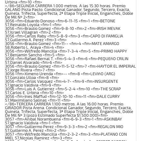
Urbina <fm>10 <fm>
</86>SEGUNDA CARRERA 1.000 metros. A las 15:30 horas. Premio:
GALANO Pista Pasto. Condicional Ganador, Segundo, Tercero, Exacta,
Quinela, Trifecta, Superfecta, 2ª Etapa Triple Inicial, Enganches, Doble
De Mil Nº 2<fm>
3056 <fm>Eduardo Donoso <fm>6-11-15 <fm>1 <fm>BETONE
57,Reinaldo Loyola <fm>1 <fm>
3056 <fm>Braulio Gomez <fm>9-8-10 <fm>2 <fm>IRISH MEVAK
57,Israel Villagran <fm>2 <fm>
3056 <fm>Carlos Raby <fm>5-8-9 <fm>3 <fm>CAPO DI FAMIGLIA
57,Guillermo A. Perez <fm>3 <fm>
3056 <fm>Braulio Gomez <fm>11-- <fm>4 <fm>MATE AMARGO
58,Roberto L. Araya <fm>4 <fm>
3056 <fm>Wilfredo Mancilla <fm>7-3-4 <fm>5 <fm>PRIMO HAPPY
57,Benjamin Sancho <fm>5 <fm>
3056 <fm>Rafael Bernal T. <fm>5-4-3 <fm>6 <fm>PEQUEñO CRILIN
57,Daniel Alvarado <fm>6 <fm>
3056 <fm>Braulio Gomez <fm>11-5-12 <fm>7 <fm>HAYTOR EL IMPERIAL
57,Jorge Rivera <fm>7 <fm>
3056 <fm>Ximeno Urenda <fm>-- <fm>8 <fm>LEVIñO (ARG)
57,Gonzalo Ulloa <fm>8 <fm>
3056 <fm>Carlos Vasquez <fm>4-7- <fm>9 <fm>INSURGENTE
57,Ignacio Valdivia <fm>9 <fm>
3056 <fm>Luis A. Gutierrez <fm>5-2-4 <fm>10 <fm>THE SCRAP
57,Carlos E. Urbina <fm>10 <fm>
3056 <fm>Ines Maffud <fm>12-10-10 <fm>11 <fm>DALE CURRY
57,Maximiliano Salinas <fm>11 <fm>
</86>TERCERA CARRERA 1.100 metros. A las 16:00 horas. Premio:
GIRADOR Pista Arena. Condicional Ganador, Segundo, Tercero, Exacta,
Quinela, Trifecta, Superfecta, 3ª Etapa Triple Inicial, Enganches, Doble
De Mil Nº 3 (pozo Estimado Superfecta $1.500.000)<fm>
3057 <fm>Anibal Norambuena <fm>6-9-3 <fm>1 <fm>ASKINBAY
57,Ignacio Valdivia <fm>1 <fm>
3057 <fm>Guillermo Perez <fm>9-3-3 <fm>2 <fm>REGALON MIO
57,Guillermo A. Perez <fm>2 <fm>
3057 <fm>Wilfredo Mancilla <fm>2-3-2 <fm>3 <fm>PLATANO CON
MIEL 57,Nicolas Ramirez <fm>3 <fm>