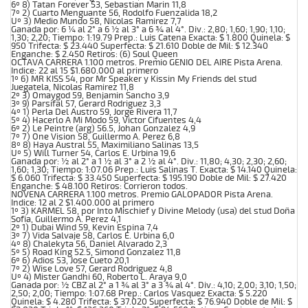
6º 8) Tatan Forever 53, Sebastian Marin 11,8
7º 2) Cuarto Menguante 56, Rodolfo Fuenzalida 18,2
Uº 3) Medio Mundo 58, Nicolas Ramirez 7,7
Ganada por: 6 ¼ al 2° a 6 ½ al 3° a 6 ¾ al 4°. Div.: 2,80; 1,60; 1,90; 1,10;
1,30; 2,20; Tiempo: 1:19.79 Prep.: Luis Catena Exacta: $ 1.800 Quinela: $
950 Trifecta: $ 23.440 Superfecta: $ 21.610 Doble de Mil: $ 12.340
Enganche: $ 2.450 Retiros: (6) Soul Queen
OCTAVA CARRERA 1.100 metros. Premio GENIO DEL AIRE Pista Arena.
Indice: 22 al 15 $1.680.000 al primero
1º 6) MR KISS 54, por Mr Speaker y Kissin My Friends del stud
Juegatela, Nicolas Ramirez 11,8
2º 3) Omaygod 59, Benjamin Sancho 3,9
3º 9) Parsifal 57, Gerard Rodriguez 3,3
4º 1) Perla Del Austro 59, Jorge Rivera 11,7
5º 4) Hacerlo A Mi Modo 59, Victor Cifuentes 4,4
6º 2) Le Peintre (arg) 56.5, Johan Gonzalez 4,9
7º 7) One Vision 58, Guillermo A. Perez 6,8
8º 8) Haya Austral 55, Maximiliano Salinas 13,5
Uº 5) Will Turner 54, Carlos E. Urbina 19,6
Ganada por: ½ al 2° a 1 ½ al 3° a 2 ½ al 4°. Div.: 11,80; 4,30; 2,30; 2,60;
1,60; 1,30; Tiempo: 1:07.06 Prep.: Luis Salinas T. Exacta: $ 14.140 Quinela:
$ 6.060 Trifecta: $ 33.450 Superfecta: $ 195.190 Doble de Mil: $ 27.420
Enganche: $ 48.100 Retiros: Corrieron todos.
NOVENA CARRERA 1.100 metros. Premio GALOPADOR Pista Arena.
Indice: 12 al 2 $1.400.000 al primero
1º 3) KARMEL 58, por Into Mischief y Divine Melody (usa) del stud Doña
Sofia, Guillermo A. Perez 4,1
2º 1) Dubai Wind 59, Kevin Espina 7,4
3º 7) Vida Salvaje 58, Carlos E. Urbina 6,0
4º 8) Chalekyta 56, Daniel Alvarado 2,3
5º 5) Road King 52.5, Simond Gonzalez 11,8
6º 6) Adios 53, Jose Cueto 20,1
7º 2) Wise Love 57, Gerard Rodriguez 4,8
Uº 4) Mister Gandhi 60, Roberto L. Araya 9,0
Ganada por: ½ CBZ al 2° a 1 ¾ al 3° a 3 ¾ al 4°. Div.: 4,10; 2,00; 3,10; 1,50;
2,50; 2,00; Tiempo: 1:07.68 Prep.: Carlos Vasquez Exacta: $ 5.220
Quinela: $ 4.280 Trifecta: $ 37.020 Superfecta: $ 76.940 Doble de Mil: $