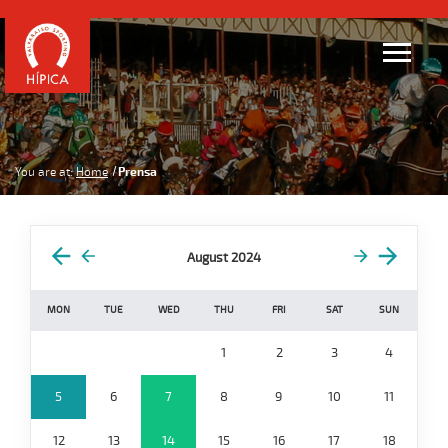
You are at:
Home
Prensa
August 2024
MON
TUE
WED
THU
FRI
SAT
SUN
1
2
3
4
5
6
7
8
9
10
11
12
13
14
15
16
17
18