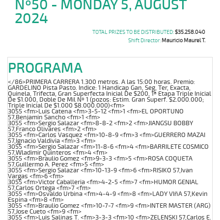
Nº50 - MONDAY 5, AUGUST
2024
TOTAL PRIZES TO BE DISTRIBUTED:
$35.258.040
Shift Director:
Mauricio Maurel T.
PROGRAMA
</86>PRIMERA CARRERA 1.300 metros. A las 15:00 horas. Premio:
GARDELINO Pista Pasto. Indice: 1 Handicap Gan, Seg, Ter, Exacta,
Quinela, Trifecta, Gran Superfecta Inicial De $200, 1ª Etapa Triple Inicial
De $1.000, Doble De Mil Nº 1 (pozos: Estim. Gran Superf. $2.000.000;
Triple Inicial De $1.000 $8.000.000)<fm>
3055 <fm>Luis Catena <fm>3-5-12 <fm>1 <fm>EL OPORTUNO
57,Benjamin Sancho <fm>1 <fm>
3055 <fm>Sergio Salazar <fm>8-8-2 <fm>2 <fm>JIANGSU BOBBY
57,Franco Olivares <fm>2 <fm>
3055 <fm>Carlos Vasquez <fm>10-8-9 <fm>3 <fm>GUERRERO MAZAI
57,Ignacio Valdivia <fm>3 <fm>
3055 <fm>Sergio Salazar <fm>11-8-6 <fm>4 <fm>BARRILETE COSMICO
57,Wladimir Quinteros <fm>4 <fm>
3055 <fm>Braulio Gomez <fm>9-3-3 <fm>5 <fm>ROSA COQUETA
57,Guillermo A. Perez <fm>5 <fm>
3055 <fm>Sergio Salazar <fm>10-13-9 <fm>6 <fm>RISIKO 57,Ivan
Vargas <fm>6 <fm>
3055 <fm>Victor Caballeria <fm>4-2-5 <fm>7 <fm>HUMOR GENIAL
57,Carlos Ortega <fm>7 <fm>
3055 <fm>Osvaldo Urbina <fm>4-4-9 <fm>8 <fm>LADY VIñA 57,Kevin
Espina <fm>8 <fm>
3055 <fm>Braulio Gomez <fm>10-7-7 <fm>9 <fm>INTER MASTER (ARG)
57,Jose Cueto <fm>9 <fm>
3055 <fm>Luis Salinas T. <fm>3-3-3 <fm>10 <fm>ZELENSKI 57,Carlos E.