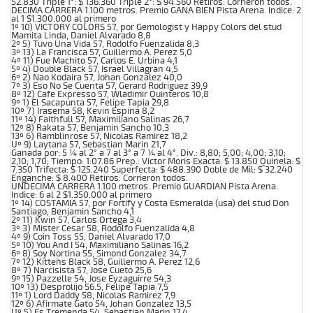
52.830 Triple 1°: $ 136.360 Triple 2°: $ 94.560 Retiros: Corrieron todos.
DECIMA CARRERA 1.100 metros. Premio GANA BIEN Pista Arena. Indice: 2
al 1 $1.300.000 al primero
1º 10) VICTORY COLORS 57, por Gemologist y Happy Colors del stud
Mamita Linda, Daniel Alvarado 8,8
2º 5) Tuvo Una Vida 57, Rodolfo Fuenzalida 8,3
3º 13) La Francisca 57, Guillermo A. Perez 5,0
4º 11) Fue Machito 57, Carlos E. Urbina 4,1
5º 4) Double Black 57, Israel Villagran 4,5
6º 2) Nao Kodaira 57, Johan Gonzalez 40,0
7º 3) Eso No Se Cuenta 57, Gerard Rodriguez 39,9
8º 12) Cafe Expresso 57, Wladimir Quinteros 10,8
9º 1) El Sacapunta 57, Felipe Tapia 29,8
10º 7) Irasema 58, Kevin Espina 8,2
11º 14) Faithfull 57, Maximiliano Salinas 26,7
12º 8) Rakata 57, Benjamin Sancho 10,3
13º 6) Ramblinrose 57, Nicolas Ramirez 18,2
Uº 9) Laytana 57, Sebastian Marin 21,7
Ganada por: 5 ¼ al 2° a 7 al 3° a 7 ¼ al 4°. Div.: 8,80; 5,00; 4,00; 3,10;
2,10; 1,70; Tiempo: 1:07.86 Prep.: Victor Moris Exacta: $ 13.850 Quinela: $
7.350 Trifecta: $ 125.240 Superfecta: $ 488.390 Doble de Mil: $ 32.240
Enganche: $ 8.400 Retiros: Corrieron todos.
UNDECIMA CARRERA 1.100 metros. Premio GUARDIAN Pista Arena.
Indice: 6 al 2 $1.350.000 al primero
1º 14) COSTAMIA 57, por Fortify y Costa Esmeralda (usa) del stud Don
Santiago, Benjamin Sancho 4,1
2º 11) Kwin 57, Carlos Ortega 3,4
3º 3) Mister Cesar 58, Rodolfo Fuenzalida 4,8
4º 9) Coin Toss 55, Daniel Alvarado 17,0
5º 10) You And I 54, Maximiliano Salinas 16,2
6º 8) Soy Nortina 55, Simond Gonzalez 34,7
7º 12) Kitten`s Black 58, Guillermo A. Perez 12,6
8º 7) Narcisista 57, Jose Cueto 25,6
9º 15) Pazzelle 54, Jose Eyzaguirre 54,3
10º 13) Desprolijo 56.5, Felipe Tapia 7,5
11º 1) Lord Daddy 58, Nicolas Ramirez 7,9
12º 6) Afirmate Gato 54, Johan Gonzalez 13,5
Uº 5) Es Tremenda 54, Sebastian Marin 17,4