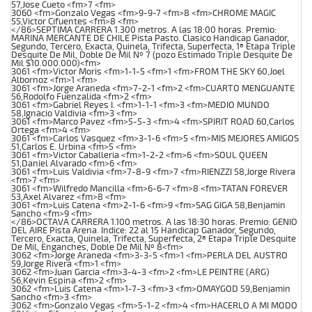
57,Jose Cueto <fm>7 <fm>
3060 <fm>Gonzalo Vegas <fm>9-9-7 <fm>8 <fm>CHROME MAGIC
55,Victor Cifuentes <fm>8 <fm>
</86>SEPTIMA CARRERA 1.300 metros. A las 18:00 horas. Premio:
MARINA MERCANTE DE CHILE Pista Pasto. Clasico Handicap Ganador,
Segundo, Tercero, Exacta, Quinela, Trifecta, Superfecta, 1ª Etapa Triple
Desquite De Mil, Doble De Mil Nº 7 (pozo Estimado Triple Desquite De
Mil $10.000.000)<fm>
3061 <fm>Victor Moris <fm>1-1-5 <fm>1 <fm>FROM THE SKY 60,Joel
Albornoz <fm>1 <fm>
3061 <fm>Jorge Araneda <fm>7-2-1 <fm>2 <fm>CUARTO MENGUANTE
56,Rodolfo Fuenzalida <fm>2 <fm>
3061 <fm>Gabriel Reyes I. <fm>1-1-1 <fm>3 <fm>MEDIO MUNDO
58,Ignacio Valdivia <fm>3 <fm>
3061 <fm>Marco Pavez <fm>5-5-3 <fm>4 <fm>SPIRIT ROAD 60,Carlos
Ortega <fm>4 <fm>
3061 <fm>Carlos Vasquez <fm>3-1-6 <fm>5 <fm>MIS MEJORES AMIGOS
51,Carlos E. Urbina <fm>5 <fm>
3061 <fm>Victor Caballeria <fm>1-2-2 <fm>6 <fm>SOUL QUEEN
51,Daniel Alvarado <fm>6 <fm>
3061 <fm>Luis Valdivia <fm>7-8-9 <fm>7 <fm>RIENZZI 58,Jorge Rivera
<fm>7 <fm>
3061 <fm>Wilfredo Mancilla <fm>6-6-7 <fm>8 <fm>TATAN FOREVER
53,Axel Alvarez <fm>8 <fm>
3061 <fm>Luis Catena <fm>2-1-6 <fm>9 <fm>SAG GIGA 58,Benjamin
Sancho <fm>9 <fm>
</86>OCTAVA CARRERA 1.100 metros. A las 18:30 horas. Premio: GENIO
DEL AIRE Pista Arena. Indice: 22 al 15 Handicap Ganador, Segundo,
Tercero, Exacta, Quinela, Trifecta, Superfecta, 2ª Etapa Triple Desquite
De Mil, Enganches, Doble De Mil Nº 8<fm>
3062 <fm>Jorge Araneda <fm>3-3-5 <fm>1 <fm>PERLA DEL AUSTRO
59,Jorge Rivera <fm>1 <fm>
3062 <fm>Juan Garcia <fm>3-4-3 <fm>2 <fm>LE PEINTRE (ARG)
56,Kevin Espina <fm>2 <fm>
3062 <fm>Luis Catena <fm>1-7-3 <fm>3 <fm>OMAYGOD 59,Benjamin
Sancho <fm>3 <fm>
3062 <fm>Gonzalo Vegas <fm>5-1-2 <fm>4 <fm>HACERLO A MI MODO