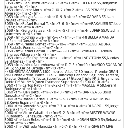
3059 <fm>Juan Belzu <fm>9-8-2 <fm>1 <fm>CHEER UP 55,Benjamin
Sancho <fm>1 <fm>
3059 <fm>Victor Moris <fm>7-10-7 <fm>2 <fm>LAS PEñA 55,Daniel
Alvarado <fm>2 <fm>
3059 <fm>Sergio Salazar <fm>11-9-8 <fm>3 <fm>GADARA 55,Ivan
Vargas <fm>3 <fm>
3059 <fm>Rafael Bernal T. <fm>7-6-6 <fm>4 <fm>ARAKALISSI 57,Jose
Eyzaguirre <fm>4 <fm>
3059 <fm>Sergio Salazar <fm>2-4-5 <fm>5 <fm>NILUFER 55,Wladimir
Quinteros <fm>5 <fm>
3059 <fm>Rodrigo Silva <fm>5-7-7 <fm>6 <fm>MI BELLA AMANDA
55,Simond Gonzalez <fm>6 <fm>
3059 <fm>Braulio Gomez <fm>5-10-7 <fm>7 <fm>GENERADORA
55,Rodolfo Fuenzalida <fm>7 <fm>
3059 <fm>Rafael Bernal T. <fm>4-2-11 <fm>8 <fm>MERLUZIANA
55,Israel Villagran <fm>8 <fm>
3059 <fm>Jaime Espiñeira <fm>-- <fm>9 <fm>LADY TONA 55,Nicolas
Santibañez <fm>9 <fm>
3059 <fm>Anibal Norambuena <fm>11-7-5 <fm>10 <fm>SIGO SOñANDO
(ARG) 55,Carlos Ortega <fm>10 <fm>
</86>SEXTA CARRERA 1.100 metros. A las 17:30 horas. Premio: GRAN
VINO Pista Arena. Indice: 13 al 7 Handicap Ganador, Segundo, Tercero,
Exacta, Quinela, Trifecta, Superfecta, 3ª Etapa Triple Nº 2, Enganches,
Doble De Mil Nº 6 (pozo Estimado Superfecta $1.500.000) <fm>
3060 <fm>Carlos Raby <fm>3-2-3 <fm>1 <fm>MASCLETA 59,Gerard
Rodriguez <fm>1 <fm>
3060 <fm>Juan Belzu <fm>7-11-10 <fm>2 <fm>BAPKIZA 55,Boris
Gonzalez <fm>2 <fm>
3060 <fm>Rafael Bernal T. <fm>5-7-3 <fm>3 <fm>GERASIMOVA
58,Kevin Espina <fm>3 <fm>
3060 <fm>Gonzalo Vegas <fm>7-7-4 <fm>4 <fm>DI NAPOLI 59,Jorge
Rivera <fm>4 <fm>
3060 <fm>Victor Caballeria <fm>5-2-8 <fm>5 <fm>MISTER WAYNE
54,Rodolfo Fuenzalida <fm>5 <fm>
3060 <fm>Juan Belzu <fm>1-6-6 <fm>6 <fm>GRAN BICHO 54,Sebastian
Marin <fm>6 <fm>
3060 <fm>Wilfredo Mancilla <fm>6-7-8 <fm>7 <fm>GIVE MY LIFE