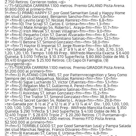
2.750 Retiros: Corrieron todos.<ql>
</71>SEGUNDA CARRERA 1.100 metros. Premio GALANO Pista Arena.
$1.800.000 al primero<fm>
1º<fm>5) PRIMO HAPPY 57, por Good Samaritan (usa) y Happy Home
del stud Cubito Gonzalez, Benjamin Sancho<fm><fm> 5,6<fm>
2º <fm>8) Leviño (arg) 57, Nicolas Ramirez<fm><fm> 6,8<fm>
3º <fm>10) The Scrap 57, Carlos E. Urbina<fm><fm> 1,3<fm>
4º <fm>4) Mate Amargo 54, Roberto L. Araya<fm><fm> 51,7<fm>
5º <fm>2) Irish Mevak 57, Israel Villagran<fm><fm> 9,0<fm>
6º <fm>6) Pequeño Crilin 57, Daniel Alvarado<fm><fm> 6,5<fm>
7º <fm>11) Dale Curry 57, Maximiliano Salinas<fm><fm> 52,1<fm>
8º <fm>1) Betone 57, Simond Gonzalez<fm><fm> 58,0<fm>
Uº <fm>7) Haytor El Imperial 57, Jorge Rivera<fm><fm> 48,4<fm>
<te>Ganada por: ¾ al 2° a 7 ¾ al 3° a 9 ¼ al 4°. Div.: 5,60; 2,70; 3,50;
1,20; 1,20; 1,10; Tiempo: 1:08.69 Prep.: Wilfredo Mancilla Exacta: $ 6.400
Quinela: $ 3.010 Trifecta: $ 10.370 Superfecta: $ 80.860 Doble de Mil: $
35.410 Enganche: $ 25.100 Retiros: (3) Capo Di Famiglia, (9)
Insurgente<ql>
</71>TERCERA CARRERA 1.100 metros. Premio GIRADOR Pista Arena.
$1.200.000 al primero<fm>
1º<fm>3) PLATANO CON MIEL 57, por Patternrecognition y Sexy Como
Siempre del stud Maquehua, Nicolas Ramirez<fm><fm> 1,0<fm>
2º <fm>6) Sigue Luchando 57, Victor Cifuentes<fm><fm> 5,1<fm>
3º <fm>2) Regalon Mio 57, Guillermo A. Perez<fm><fm> 8,3<fm>
4º <fm>8) Romatri 57, Maximiliano Salinas<fm><fm> 41,6<fm>
5º <fm>1) Askinbay 57, Johan Gonzalez<fm><fm> 15,2<fm>
6º <fm>5) The Traitor 57, Simond Gonzalez<fm><fm> 38,8<fm>
Uº <fm>4) Secret Garden 54, Roberto L. Araya<fm><fm> 29,8<fm>
<te>Ganada por: 6 ½ al 2° a 12 ½ al 3° a 13 ¼ al 4°. Div.: 1,00; 1,00; 1,00;
1,00; 1,00; 1,00; Tiempo: 1:07.81 Prep.: Wilfredo Mancilla Exacta: $ 350
Quinela: $ 290 Trifecta: $ 1.340 Superfecta: $ 4.130 Doble de Mil: $
12.410 Triple 1°: $ 28.670 Triple 2°: $ 20.260 Retiros: (7) Puntamai<ql>
</71>CUARTA CARRERA 1.200 metros. Premio FITO Pista Arena.
$2.500.000 al primero<fm>
1º<fm>5) TERRIBLE GOOD 57, por Good Samaritan (usa) y Pampa Salada
del stud Manchas Negras, Franco Olivares<fm><fm> 1,9<fm>
2º <fm>9) Kanasaki 57, Carlos E. Urbina<fm><fm> 4,8<fm>