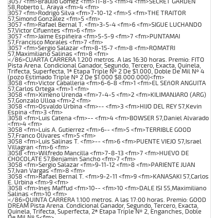
3057 <fm>Braulio Gomez <fm>11-8-5 <fm>4 <fm>SECRET GARDEN
58,Roberto L. Araya <fm>4 <fm>
3057 <fm>Rodrigo Silva <fm>7-10-12 <fm>5 <fm>THE TRAITOR
57,Simond Gonzalez <fm>5 <fm>
3057 <fm>Rafael Bernal T. <fm>3-5-4 <fm>6 <fm>SIGUE LUCHANDO
57,Victor Cifuentes <fm>6 <fm>
3057 <fm>Jaime Espiñeira <fm>5-5-9 <fm>7 <fm>PUNTAMAI
57,Francisco Morales <fm>7 <fm>
3057 <fm>Sergio Salazar <fm>8-15-7 <fm>8 <fm>ROMATRI
57,Maximiliano Salinas <fm>8 <fm>
</86>CUARTA CARRERA 1.200 metros. A las 16:30 horas. Premio: FITO
Pista Arena. Condicional Ganador, Segundo, Tercero, Exacta, Quinela,
Trifecta, Superfecta, 1ª Etapa Triple Nº 2 De $1.000, Doble De Mil Nº 4
(pozo Estimado Triple Nº 2 De $1.000 $8.000.000)<fm>
3058 <fm>Victor Caballeria <fm>6-6-8 <fm>1 <fm>EL SEñOR ANGUITA
57,Carlos Ortega <fm>1 <fm>
3058 <fm>Ximeno Urenda <fm>7-4-5 <fm>2 <fm>KILIMANJARO (ARG)
57,Gonzalo Ulloa <fm>2 <fm>
3058 <fm>Osvaldo Urbina <fm>-- <fm>3 <fm>HIJO DEL REY 57,Kevin
Espina <fm>3 <fm>
3058 <fm>Luis Catena <fm>-- <fm>4 <fm>BOWSER 57,Daniel Alvarado
<fm>4 <fm>
3058 <fm>Luis A. Gutierrez <fm>6-- <fm>5 <fm>TERRIBLE GOOD
57,Franco Olivares <fm>5 <fm>
3058 <fm>Luis Salinas T. <fm>-- <fm>6 <fm>PUENTE VIEJO 57,Israel
Villagran <fm>6 <fm>
3058 <fm>Wilfredo Mancilla <fm>7-8-13 <fm>7 <fm>HUEVO DE
CHOCOLATE 57,Benjamin Sancho <fm>7 <fm>
3058 <fm>Sergio Salazar <fm>9-11-12 <fm>8 <fm>PARIENTE JUAN
57,Ivan Vargas <fm>8 <fm>
3058 <fm>Rafael Bernal T. <fm>9-2-11 <fm>9 <fm>KANASAKI 57,Carlos
E. Urbina <fm>9 <fm>
3058 <fm>Ines Maffud <fm>10-- <fm>10 <fm>DALE ISI 55,Maximiliano
Salinas <fm>10 <fm>
</86>QUINTA CARRERA 1.100 metros. A las 17:00 horas. Premio: GOOD
DREAM Pista Arena. Condicional Ganador, Segundo, Tercero, Exacta,
Quinela, Trifecta, Superfecta, 2ª Etapa Triple Nº 2, Enganches, Doble
De Mil Nº 5<fm>