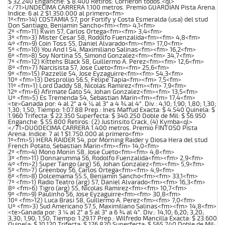
$ 32.240 Enganche: $ 8.400 Retiros: Corrieron todos.<ql>
</71>UNDECIMA CARRERA 1.100 metros. Premio GUARDIAN Pista Arena.
Indice: 6 al 2 $1.350.000 al primero<fm>
1º<fm>14) COSTAMIA 57, por Fortify y Costa Esmeralda (usa) del stud
Don Santiago, Benjamin Sancho<fm><fm> 4,1<fm>
2º <fm>11) Kwin 57, Carlos Ortega<fm><fm> 3,4<fm>
3º <fm>3) Mister Cesar 58, Rodolfo Fuenzalida<fm><fm> 4,8<fm>
4º <fm>9) Coin Toss 55, Daniel Alvarado<fm><fm> 17,0<fm>
5º <fm>10) You And I 54, Maximiliano Salinas<fm><fm> 16,2<fm>
6º <fm>8) Soy Nortina 55, Simond Gonzalez<fm><fm> 34,7<fm>
7º <fm>12) Kitten`s Black 58, Guillermo A. Perez<fm><fm> 12,6<fm>
8º <fm>7) Narcisista 57, Jose Cueto<fm><fm> 25,6<fm>
9º <fm>15) Pazzelle 54, Jose Eyzaguirre<fm><fm> 54,3<fm>
10º <fm>13) Desprolijo 56.5, Felipe Tapia<fm><fm> 7,5<fm>
11º <fm>1) Lord Daddy 58, Nicolas Ramirez<fm><fm> 7,9<fm>
12º <fm>6) Afirmate Gato 54, Johan Gonzalez<fm><fm> 13,5<fm>
Uº <fm>5) Es Tremenda 54, Sebastian Marin<fm><fm> 17,4<fm>
<te>Ganada por: 4 al 2° a 4 ¼ al 3° a 4 ¾ al 4°. Div.: 4,10; 1,90; 1,80; 1,30;
1,30; 1,50; Tiempo: 1:07.88 Prep.: Ines Maffud Exacta: $ 4.540 Quinela: $
1.960 Trifecta: $ 22.350 Superfecta: $ 340.250 Doble de Mil: $ 56.950
Enganche: $ 55.800 Retiros: (2) Justinsito Crack, (4) Kymba<ql>
</71>DUODECIMA CARRERA 1.400 metros. Premio FINTOSO Pista
Arena. Indice: 7 al 1 $1.750.000 al primero<fm>
1º<fm>5) HERA RAIDER 54, por Morning Raider y Diosa Hera del stud
French Potato, Sebastian Marin<fm><fm> 14,0<fm>
2º <fm>4) Mono Monin 58, Jose Cueto<fm><fm> 4,8<fm>
3º <fm>11) Donnarumma 56, Rodolfo Fuenzalida<fm><fm> 2,9<fm>
4º <fm>2) Super Tango (arg) 56, Johan Gonzalez<fm><fm> 5,9<fm>
5º <fm>7) Greenboy 56, Carlos Ortega<fm><fm> 4,9<fm>
6º <fm>8) Dolcemama 55.5, Benjamin Sancho<fm><fm> 33,1<fm>
7º <fm>1) Radio Teatro (arg) 57, Daniel Alvarado<fm><fm> 16,3<fm>
8º <fm>6) Tigro (arg) 55, Nicolas Ramirez<fm><fm> 10,7<fm>
9º <fm>9) Paulinho 56, Jose Eyzaguirre<fm><fm> 30,8<fm>
10º <fm>12) Luca Brasi 58, Guillermo A. Perez<fm><fm> 7,0<fm>
Uº <fm>3) Sud Americano 57.5, Maximiliano Salinas<fm><fm> 14,8<fm>
<te>Ganada por: 3 ¼ al 2° a 5 al 3° a 6 ¾ al 4°. Div.: 14,10; 6,20; 3,20;
3,30; 1,90; 1,50; Tiempo: 1:29.17 Prep.: Wilfredo Mancilla Exacta: $ 23.600
Quinela: $ 10.120 Trifecta: $ 126.820 Superfecta: $ 565.740 Doble de Mil: