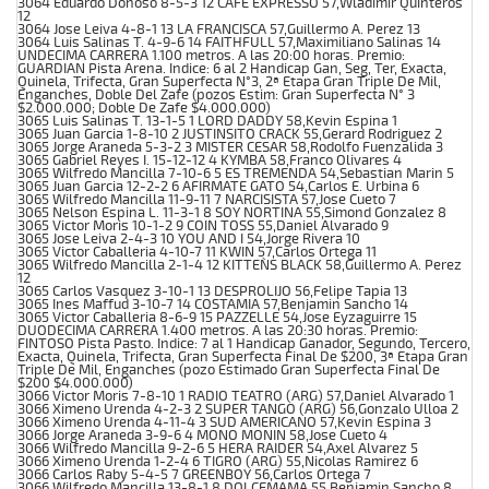
3064 Eduardo Donoso 8-5-3 12 CAFE EXPRESSO 57,Wladimir Quinteros
12
3064 Jose Leiva 4-8-1 13 LA FRANCISCA 57,Guillermo A. Perez 13
3064 Luis Salinas T. 4-9-6 14 FAITHFULL 57,Maximiliano Salinas 14
UNDECIMA CARRERA 1.100 metros. A las 20:00 horas. Premio:
GUARDIAN Pista Arena. Indice: 6 al 2 Handicap Gan, Seg, Ter, Exacta,
Quinela, Trifecta, Gran Superfecta N°3, 2ª Etapa Gran Triple De Mil,
Enganches, Doble Del Zafe (pozos Estim: Gran Superfecta N° 3
$2.000.000; Doble De Zafe $4.000.000)
3065 Luis Salinas T. 13-1-5 1 LORD DADDY 58,Kevin Espina 1
3065 Juan Garcia 1-8-10 2 JUSTINSITO CRACK 55,Gerard Rodriguez 2
3065 Jorge Araneda 5-3-2 3 MISTER CESAR 58,Rodolfo Fuenzalida 3
3065 Gabriel Reyes I. 15-12-12 4 KYMBA 58,Franco Olivares 4
3065 Wilfredo Mancilla 7-10-6 5 ES TREMENDA 54,Sebastian Marin 5
3065 Juan Garcia 12-2-2 6 AFIRMATE GATO 54,Carlos E. Urbina 6
3065 Wilfredo Mancilla 11-9-11 7 NARCISISTA 57,Jose Cueto 7
3065 Nelson Espina L. 11-3-1 8 SOY NORTINA 55,Simond Gonzalez 8
3065 Victor Moris 10-1-2 9 COIN TOSS 55,Daniel Alvarado 9
3065 Jose Leiva 2-4-3 10 YOU AND I 54,Jorge Rivera 10
3065 Victor Caballeria 4-10-7 11 KWIN 57,Carlos Ortega 11
3065 Wilfredo Mancilla 2-1-4 12 KITTEN`S BLACK 58,Guillermo A. Perez
12
3065 Carlos Vasquez 3-10-1 13 DESPROLIJO 56,Felipe Tapia 13
3065 Ines Maffud 3-10-7 14 COSTAMIA 57,Benjamin Sancho 14
3065 Victor Caballeria 8-6-9 15 PAZZELLE 54,Jose Eyzaguirre 15
DUODECIMA CARRERA 1.400 metros. A las 20:30 horas. Premio:
FINTOSO Pista Pasto. Indice: 7 al 1 Handicap Ganador, Segundo, Tercero,
Exacta, Quinela, Trifecta, Gran Superfecta Final De $200, 3ª Etapa Gran
Triple De Mil, Enganches (pozo Estimado Gran Superfecta Final De
$200 $4.000.000)
3066 Victor Moris 7-8-10 1 RADIO TEATRO (ARG) 57,Daniel Alvarado 1
3066 Ximeno Urenda 4-2-3 2 SUPER TANGO (ARG) 56,Gonzalo Ulloa 2
3066 Ximeno Urenda 4-11-4 3 SUD AMERICANO 57,Kevin Espina 3
3066 Jorge Araneda 3-9-6 4 MONO MONIN 58,Jose Cueto 4
3066 Wilfredo Mancilla 9-2-6 5 HERA RAIDER 54,Axel Alvarez 5
3066 Ximeno Urenda 1-2-4 6 TIGRO (ARG) 55,Nicolas Ramirez 6
3066 Carlos Raby 5-4-5 7 GREENBOY 56,Carlos Ortega 7
3066 Wilfredo Mancilla 13-8-1 8 DOLCEMAMA 55,Benjamin Sancho 8