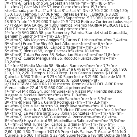
7º <fm>6) Gran Bicho 54, Sebastian Marin<fm><fm> 18,6<fm>
Uº <fm>7) Give My Life 57, Jose Cueto<fm><fm> 15,7<fm>
<te>Ganada por: 3 al 2° a 3 ¼ al 3° a 5 al 4°. Div.: 2,70; 2,00; 2,60; 1,20;
1,50; 1,30; Tiempo: 1:07.06 Prep.: Rafael Bernal T. Exacta: $ 3.320
Quinela: $ 2.230 Trifecta: $ 14.850 Superfecta: $ 23.080 Doble de Mil: $
18.910 Triple 1°: $ 29.090 Triple 2°: $ 17.730 Retiros: Corrieron todos.<ql>
</71>SEPTIMA CARRERA 1.300 metros. Premio MARINA MERCANTE DE
CHILE Pista Arena. $3.200.000 al primero<fm>
1º<fm>9) SAG GIGA 58, por Sumerio y Palmira Star del stud Granadilla,
Benjamin Sancho<fm><fm> 2,8<fm>
2º <fm>5) Mis Mejores Amigos 51, Carlos E. Urbina<fm><fm> 3,4<fm>
3º <fm>1) From The Sky 60, Joel Albornoz<fm><fm> 6,4<fm>
4º <fm>4) Spirit Road 60, Carlos Ortega<fm><fm> 3,4<fm>
5º <fm>7) Rienzzi 58, Jorge Rivera<fm><fm> 18,1<fm>
6º <fm>8) Tatan Forever 53, Sebastian Marin<fm><fm> 11,8<fm>
7º <fm>2) Cuarto Menguante 56, Rodolfo Fuenzalida<fm><fm>
18,2<fm>
Uº <fm>3) Medio Mundo 58, Nicolas Ramirez<fm><fm> 7,7<fm>
<te>Ganada por: 6 ¼ al 2° a 6 ½ al 3° a 6 ¾ al 4°. Div.: 2,80; 1,60; 1,90;
1,10; 1,30; 2,20; Tiempo: 1:19.79 Prep.: Luis Catena Exacta: $ 1.800
Quinela: $ 950 Trifecta: $ 23.440 Superfecta: $ 21.610 Doble de Mil: $
12.340 Enganche: $ 2.450 Retiros: (6) Soul Queen<ql>
</71>OCTAVA CARRERA 1.100 metros. Premio GENIO DEL AIRE Pista
Arena. Indice: 22 al 15 $1.680.000 al primero<fm>
1º<fm>6) MR KISS 54, por Mr Speaker y Kissin My Friends del stud
Juegatela, Nicolas Ramirez<fm><fm> 11,8<fm>
2º <fm>3) Omaygod 59, Benjamin Sancho<fm><fm> 3,9<fm>
3º <fm>9) Parsifal 57, Gerard Rodriguez<fm><fm> 3,3<fm>
4º <fm>1) Perla Del Austro 59, Jorge Rivera<fm><fm> 11,7<fm>
5º <fm>4) Hacerlo A Mi Modo 59, Victor Cifuentes<fm><fm> 4,4<fm>
6º <fm>2) Le Peintre (arg) 56.5, Johan Gonzalez<fm><fm> 4,9<fm>
7º <fm>7) One Vision 58, Guillermo A. Perez<fm><fm> 6,8<fm>
8º <fm>8) Haya Austral 55, Maximiliano Salinas<fm><fm> 13,5<fm>
Uº <fm>5) Will Turner 54, Carlos E. Urbina<fm><fm> 19,6<fm>
<te>Ganada por: ½ al 2° a 1 ½ al 3° a 2 ½ al 4°. Div.: 11,80; 4,30; 2,30;
2,60; 1,60; 1,30; Tiempo: 1:07.06 Prep.: Luis Salinas T. Exacta: $ 14.140
Quinela: $ 6.060 Trifecta: $ 33.450 Superfecta: $ 195.190 Doble de Mil: $