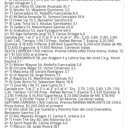
Israel Villagran 5,2
2º 2) Las Peña 55, Daniel Alvarado 35,7
3º 5) Nilufer 55, Wladimir Quinteros 3,3
4º 7) Generadora 55, Rodolfo Fuenzalida 8,0
5º 6) Mi Bella Amanda 55, Simond Gonzalez 19,9
6º 1) Cheer Up 55.5, Benjamin Sancho 6,8
7º 9) Lady Tona 54.5, Nicolas Santibañez 3,1
8º 3) Gadara 55, Maximiliano Salinas 63,6
9º 4) Arakalissi 53, Jose Eyzaguirre 48,4
Uº 10) Sigo Soñando (arg) 55.5, Carlos Ortega 4,6
Ganada por: 1 al 2° a 2 ¼ al 3° a 4 ¾ al 4°. Div.: 5,20; 2,80; 11,80; 2,60;
5,40; 1,60; Tiempo: 1:09.73 Prep.: Rafael Bernal T. Exacta: $ 20.580
Quinela: $ 18.630 Trifecta: $ 86.640 Superfecta: $ 209.450 Doble de Mil:
$ 12.630 Enganche: $ 11.650 Retiros: Corrieron todos.
SEXTA CARRERA 1.100 metros. Premio GRAN VINO Pista Arena. Indice: 13
al 7 $1.520.000 al primero
1º 3) GERASIMOVA 58, por Aragorn Ii y Latina Soy del stud C.b.g., Kevin
Espina 2,7
2º 5) Mister Wayne 54, Rodolfo Fuenzalida 5,6
3º 8) Chrome Magic 55, Victor Cifuentes 3,5
4º 1) Mascleta 59, Gerard Rodriguez 3,7
5º 4) Di Napoli 59, Jorge Rivera 7,5
6º 2) Bapkiza 55, Maximiliano Salinas 15,1
7º 6) Gran Bicho 54, Sebastian Marin 18,6
Uº 7) Give My Life 57, Jose Cueto 15,7
Ganada por: 3 al 2° a 3 ¼ al 3° a 5 al 4°. Div.: 2,70; 2,00; 2,60; 1,20; 1,50;
1,30; Tiempo: 1:07.06 Prep.: Rafael Bernal T. Exacta: $ 3.320 Quinela: $
2.230 Trifecta: $ 14.850 Superfecta: $ 23.080 Doble de Mil: $ 18.910
Triple 1°: $ 29.090 Triple 2°: $ 17.730 Retiros: Corrieron todos.
SEPTIMA CARRERA 1.300 metros. Premio MARINA MERCANTE DE CHILE
Pista Arena. $3.200.000 al primero
1º 9) SAG GIGA 58, por Sumerio y Palmira Star del stud Granadilla,
Benjamin Sancho 2,8
2º 5) Mis Mejores Amigos 51, Carlos E. Urbina 3,4
3º 1) From The Sky 60, Joel Albornoz 6,4
4º 4) Spirit Road 60, Carlos Ortega 3,4
5º 7) Rienzzi 58, Jorge Rivera 18,1