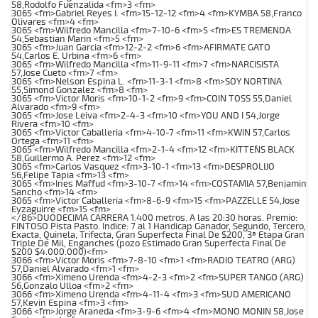
58,Rodolfo Fuenzalida <fm>3 <fm>
3065 <fm>Gabriel Reyes I. <fm>15-12-12 <fm>4 <fm>KYMBA 58,Franco
Olivares <fm>4 <fm>
3065 <fm>Wilfredo Mancilla <fm>7-10-6 <fm>5 <fm>ES TREMENDA
54,Sebastian Marin <fm>5 <fm>
3065 <fm>Juan Garcia <fm>12-2-2 <fm>6 <fm>AFIRMATE GATO
54,Carlos E. Urbina <fm>6 <fm>
3065 <fm>Wilfredo Mancilla <fm>11-9-11 <fm>7 <fm>NARCISISTA
57,Jose Cueto <fm>7 <fm>
3065 <fm>Nelson Espina L. <fm>11-3-1 <fm>8 <fm>SOY NORTINA
55,Simond Gonzalez <fm>8 <fm>
3065 <fm>Victor Moris <fm>10-1-2 <fm>9 <fm>COIN TOSS 55,Daniel
Alvarado <fm>9 <fm>
3065 <fm>Jose Leiva <fm>2-4-3 <fm>10 <fm>YOU AND I 54,Jorge
Rivera <fm>10 <fm>
3065 <fm>Victor Caballeria <fm>4-10-7 <fm>11 <fm>KWIN 57,Carlos
Ortega <fm>11 <fm>
3065 <fm>Wilfredo Mancilla <fm>2-1-4 <fm>12 <fm>KITTEN`S BLACK
58,Guillermo A. Perez <fm>12 <fm>
3065 <fm>Carlos Vasquez <fm>3-10-1 <fm>13 <fm>DESPROLIJO
56,Felipe Tapia <fm>13 <fm>
3065 <fm>Ines Maffud <fm>3-10-7 <fm>14 <fm>COSTAMIA 57,Benjamin
Sancho <fm>14 <fm>
3065 <fm>Victor Caballeria <fm>8-6-9 <fm>15 <fm>PAZZELLE 54,Jose
Eyzaguirre <fm>15 <fm>
</86>DUODECIMA CARRERA 1.400 metros. A las 20:30 horas. Premio:
FINTOSO Pista Pasto. Indice: 7 al 1 Handicap Ganador, Segundo, Tercero,
Exacta, Quinela, Trifecta, Gran Superfecta Final De $200, 3ª Etapa Gran
Triple De Mil, Enganches (pozo Estimado Gran Superfecta Final De
$200 $4.000.000)<fm>
3066 <fm>Victor Moris <fm>7-8-10 <fm>1 <fm>RADIO TEATRO (ARG)
57,Daniel Alvarado <fm>1 <fm>
3066 <fm>Ximeno Urenda <fm>4-2-3 <fm>2 <fm>SUPER TANGO (ARG)
56,Gonzalo Ulloa <fm>2 <fm>
3066 <fm>Ximeno Urenda <fm>4-11-4 <fm>3 <fm>SUD AMERICANO
57,Kevin Espina <fm>3 <fm>
3066 <fm>Jorge Araneda <fm>3-9-6 <fm>4 <fm>MONO MONIN 58,Jose