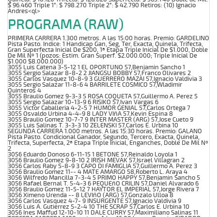
$ 96.460 Triple 1°: $ 798.270 Triple 2°: $ 42.790 Retiros: (10) Ignacio
Andres<ql>
PROGRAMA (RAW)
PRIMERA CARRERA 1.300 metros. A las 15:00 horas. Premio: GARDELINO
Pista Pasto. Indice: 1 Handicap Gan, Seg, Ter, Exacta, Quinela, Trifecta,
Gran Superfecta Inicial De $200, 1ª Etapa Triple Inicial De $1.000, Doble
De Mil Nº 1 (pozos: Estim. Gran Superf. $2.000.000; Triple Inicial De
$1.000 $8.000.000)
3055 Luis Catena 3-5-12 1 EL OPORTUNO 57,Benjamin Sancho 1
3055 Sergio Salazar 8-8-2 2 JIANGSU BOBBY 57,Franco Olivares 2
3055 Carlos Vasquez 10-8-9 3 GUERRERO MAZAI 57,Ignacio Valdivia 3
3055 Sergio Salazar 11-8-6 4 BARRILETE COSMICO 57,Wladimir
Quinteros 4
3055 Braulio Gomez 9-3-3 5 ROSA COQUETA 57,Guillermo A. Perez 5
3055 Sergio Salazar 10-13-9 6 RISIKO 57,Ivan Vargas 6
3055 Victor Caballeria 4-2-5 7 HUMOR GENIAL 57,Carlos Ortega 7
3055 Osvaldo Urbina 4-4-9 8 LADY VIñA 57,Kevin Espina 8
3055 Braulio Gomez 10-7-7 9 INTER MASTER (ARG) 57,Jose Cueto 9
3055 Luis Salinas T. 3-3-3 10 ZELENSKI 57,Carlos E. Urbina 10
SEGUNDA CARRERA 1.000 metros. A las 15:30 horas. Premio: GALANO
Pista Pasto. Condicional Ganador, Segundo, Tercero, Exacta, Quinela,
Trifecta, Superfecta, 2ª Etapa Triple Inicial, Enganches, Doble De Mil Nº
2
3056 Eduardo Donoso 6-11-15 1 BETONE 57,Reinaldo Loyola 1
3056 Braulio Gomez 9-8-10 2 IRISH MEVAK 57,Israel Villagran 2
3056 Carlos Raby 5-8-9 3 CAPO DI FAMIGLIA 57,Guillermo A. Perez 3
3056 Braulio Gomez 11-- 4 MATE AMARGO 58,Roberto L. Araya 4
3056 Wilfredo Mancilla 7-3-4 5 PRIMO HAPPY 57,Benjamin Sancho 5
3056 Rafael Bernal T. 5-4-3 6 PEQUEñO CRILIN 57,Daniel Alvarado 6
3056 Braulio Gomez 11-5-12 7 HAYTOR EL IMPERIAL 57,Jorge Rivera 7
3056 Ximeno Urenda -- 8 LEVIñO (ARG) 57,Gonzalo Ulloa 8
3056 Carlos Vasquez 4-7- 9 INSURGENTE 57,Ignacio Valdivia 9
3056 Luis A. Gutierrez 5-2-4 10 THE SCRAP 57,Carlos E. Urbina 10
3056 Ines Maffud 12-10-10 11 DALE CURRY 57,Maximiliano Salinas 11