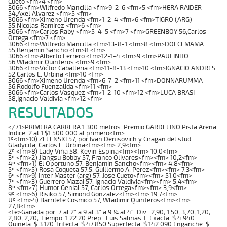
Cueto <fm>4 <fm>
3066 <fm>Wilfredo Mancilla <fm>9-2-6 <fm>5 <fm>HERA RAIDER
54,Axel Alvarez <fm>5 <fm>
3066 <fm>Ximeno Urenda <fm>1-2-4 <fm>6 <fm>TIGRO (ARG)
55,Nicolas Ramirez <fm>6 <fm>
3066 <fm>Carlos Raby <fm>5-4-5 <fm>7 <fm>GREENBOY 56,Carlos
Ortega <fm>7 <fm>
3066 <fm>Wilfredo Mancilla <fm>13-8-1 <fm>8 <fm>DOLCEMAMA
55,Benjamin Sancho <fm>8 <fm>
3066 <fm>Alberto Ferrero <fm>12-1-4 <fm>9 <fm>PAULINHO
56,Wladimir Quinteros <fm>9 <fm>
3066 <fm>Victor Caballeria <fm>11-8-13 <fm>10 <fm>IGNACIO ANDRES
52,Carlos E. Urbina <fm>10 <fm>
3066 <fm>Ximeno Urenda <fm>6-7-2 <fm>11 <fm>DONNARUMMA
56,Rodolfo Fuenzalida <fm>11 <fm>
3066 <fm>Carlos Vasquez <fm>1-2-10 <fm>12 <fm>LUCA BRASI
58,Ignacio Valdivia <fm>12 <fm>
RESULTADOS
</71>PRIMERA CARRERA 1.300 metros. Premio GARDELINO Pista Arena.
Indice: 2 al 1 $1.500.000 al primero<fm>
1º<fm>10) ZELENSKI 57, por Ivan Denisovich y Ciragan del stud
Gladycita, Carlos E. Urbina<fm><fm> 2,9<fm>
2º <fm>8) Lady Viña 58, Kevin Espina<fm><fm> 10,0<fm>
3º <fm>2) Jiangsu Bobby 57, Franco Olivares<fm><fm> 10,2<fm>
4º <fm>1) El Oportuno 57, Benjamin Sancho<fm><fm> 4,8<fm>
5º <fm>5) Rosa Coqueta 57.5, Guillermo A. Perez<fm><fm> 7,3<fm>
6º <fm>9) Inter Master (arg) 57, Jose Cueto<fm><fm> 51,0<fm>
7º <fm>3) Guerrero Mazai 57, Ignacio Valdivia<fm><fm> 5,4<fm>
8º <fm>7) Humor Genial 57, Carlos Ortega<fm><fm> 3,9<fm>
9º <fm>6) Risiko 57, Simond Gonzalez<fm><fm> 19,7<fm>
Uº <fm>4) Barrilete Cosmico 57, Wladimir Quinteros<fm><fm>
27,8<fm>
<te>Ganada por: 7 al 2° a 9 al 3° a 9 ¼ al 4°. Div.: 2,90; 1,50; 3,70; 1,20;
2,80; 2,20; Tiempo: 1:22.20 Prep.: Luis Salinas T. Exacta: $ 4.940
Quinela: $ 3.120 Trifecta: $ 47.850 Superfecta: $ 142.090 Enganche: $