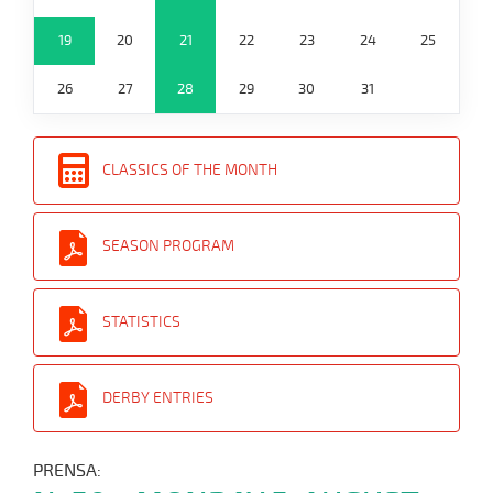
19
20
21
22
23
24
25
26
27
28
29
30
31
CLASSICS OF THE MONTH
SEASON PROGRAM
STATISTICS
DERBY ENTRIES
PRENSA: