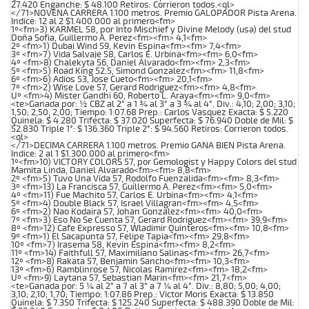
27.420 Enganche: $ 48.100 Retiros: Corrieron todos.<ql>
</71>NOVENA CARRERA 1.100 metros. Premio GALOPADOR Pista Arena.
Indice: 12 al 2 $1.400.000 al primero<fm>
1º<fm>3) KARMEL 58, por Into Mischief y Divine Melody (usa) del stud
Doña Sofia, Guillermo A. Perez<fm><fm> 4,1<fm>
2º <fm>1) Dubai Wind 59, Kevin Espina<fm><fm> 7,4<fm>
3º <fm>7) Vida Salvaje 58, Carlos E. Urbina<fm><fm> 6,0<fm>
4º <fm>8) Chalekyta 56, Daniel Alvarado<fm><fm> 2,3<fm>
5º <fm>5) Road King 52.5, Simond Gonzalez<fm><fm> 11,8<fm>
6º <fm>6) Adios 53, Jose Cueto<fm><fm> 20,1<fm>
7º <fm>2) Wise Love 57, Gerard Rodriguez<fm><fm> 4,8<fm>
Uº <fm>4) Mister Gandhi 60, Roberto L. Araya<fm><fm> 9,0<fm>
<te>Ganada por: ½ CBZ al 2° a 1 ¾ al 3° a 3 ¾ al 4°. Div.: 4,10; 2,00; 3,10;
1,50; 2,50; 2,00; Tiempo: 1:07.68 Prep.: Carlos Vasquez Exacta: $ 5.220
Quinela: $ 4.280 Trifecta: $ 37.020 Superfecta: $ 76.940 Doble de Mil: $
52.830 Triple 1°: $ 136.360 Triple 2°: $ 94.560 Retiros: Corrieron todos.
<ql>
</71>DECIMA CARRERA 1.100 metros. Premio GANA BIEN Pista Arena.
Indice: 2 al 1 $1.300.000 al primero<fm>
1º<fm>10) VICTORY COLORS 57, por Gemologist y Happy Colors del stud
Mamita Linda, Daniel Alvarado<fm><fm> 8,8<fm>
2º <fm>5) Tuvo Una Vida 57, Rodolfo Fuenzalida<fm><fm> 8,3<fm>
3º <fm>13) La Francisca 57, Guillermo A. Perez<fm><fm> 5,0<fm>
4º <fm>11) Fue Machito 57, Carlos E. Urbina<fm><fm> 4,1<fm>
5º <fm>4) Double Black 57, Israel Villagran<fm><fm> 4,5<fm>
6º <fm>2) Nao Kodaira 57, Johan Gonzalez<fm><fm> 40,0<fm>
7º <fm>3) Eso No Se Cuenta 57, Gerard Rodriguez<fm><fm> 39,9<fm>
8º <fm>12) Cafe Expresso 57, Wladimir Quinteros<fm><fm> 10,8<fm>
9º <fm>1) El Sacapunta 57, Felipe Tapia<fm><fm> 29,8<fm>
10º <fm>7) Irasema 58, Kevin Espina<fm><fm> 8,2<fm>
11º <fm>14) Faithfull 57, Maximiliano Salinas<fm><fm> 26,7<fm>
12º <fm>8) Rakata 57, Benjamin Sancho<fm><fm> 10,3<fm>
13º <fm>6) Ramblinrose 57, Nicolas Ramirez<fm><fm> 18,2<fm>
Uº <fm>9) Laytana 57, Sebastian Marin<fm><fm> 21,7<fm>
<te>Ganada por: 5 ¼ al 2° a 7 al 3° a 7 ¼ al 4°. Div.: 8,80; 5,00; 4,00;
3,10; 2,10; 1,70; Tiempo: 1:07.86 Prep.: Victor Moris Exacta: $ 13.850
Quinela: $ 7.350 Trifecta: $ 125.240 Superfecta: $ 488.390 Doble de Mil: