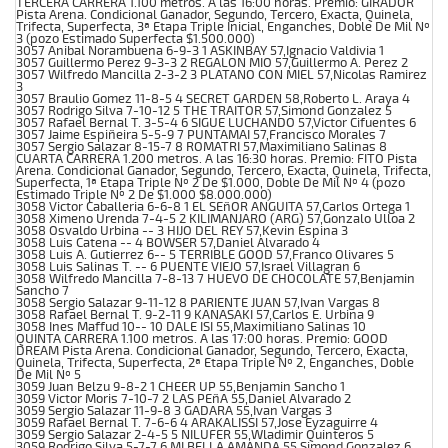
TERCERA CARRERA 1.100 metros. A las 16:00 horas. Premio: GIRADOR
Pista Arena. Condicional Ganador, Segundo, Tercero, Exacta, Quinela,
Trifecta, Superfecta, 3ª Etapa Triple Inicial, Enganches, Doble De Mil Nº
3 (pozo Estimado Superfecta $1.500.000)
3057 Anibal Norambuena 6-9-3 1 ASKINBAY 57,Ignacio Valdivia 1
3057 Guillermo Perez 9-3-3 2 REGALON MIO 57,Guillermo A. Perez 2
3057 Wilfredo Mancilla 2-3-2 3 PLATANO CON MIEL 57,Nicolas Ramirez
3
3057 Braulio Gomez 11-8-5 4 SECRET GARDEN 58,Roberto L. Araya 4
3057 Rodrigo Silva 7-10-12 5 THE TRAITOR 57,Simond Gonzalez 5
3057 Rafael Bernal T. 3-5-4 6 SIGUE LUCHANDO 57,Victor Cifuentes 6
3057 Jaime Espiñeira 5-5-9 7 PUNTAMAI 57,Francisco Morales 7
3057 Sergio Salazar 8-15-7 8 ROMATRI 57,Maximiliano Salinas 8
CUARTA CARRERA 1.200 metros. A las 16:30 horas. Premio: FITO Pista
Arena. Condicional Ganador, Segundo, Tercero, Exacta, Quinela, Trifecta,
Superfecta, 1ª Etapa Triple Nº 2 De $1.000, Doble De Mil Nº 4 (pozo
Estimado Triple Nº 2 De $1.000 $8.000.000)
3058 Victor Caballeria 6-6-8 1 EL SEñOR ANGUITA 57,Carlos Ortega 1
3058 Ximeno Urenda 7-4-5 2 KILIMANJARO (ARG) 57,Gonzalo Ulloa 2
3058 Osvaldo Urbina -- 3 HIJO DEL REY 57,Kevin Espina 3
3058 Luis Catena -- 4 BOWSER 57,Daniel Alvarado 4
3058 Luis A. Gutierrez 6-- 5 TERRIBLE GOOD 57,Franco Olivares 5
3058 Luis Salinas T. -- 6 PUENTE VIEJO 57,Israel Villagran 6
3058 Wilfredo Mancilla 7-8-13 7 HUEVO DE CHOCOLATE 57,Benjamin
Sancho 7
3058 Sergio Salazar 9-11-12 8 PARIENTE JUAN 57,Ivan Vargas 8
3058 Rafael Bernal T. 9-2-11 9 KANASAKI 57,Carlos E. Urbina 9
3058 Ines Maffud 10-- 10 DALE ISI 55,Maximiliano Salinas 10
QUINTA CARRERA 1.100 metros. A las 17:00 horas. Premio: GOOD
DREAM Pista Arena. Condicional Ganador, Segundo, Tercero, Exacta,
Quinela, Trifecta, Superfecta, 2ª Etapa Triple Nº 2, Enganches, Doble
De Mil Nº 5
3059 Juan Belzu 9-8-2 1 CHEER UP 55,Benjamin Sancho 1
3059 Victor Moris 7-10-7 2 LAS PEñA 55,Daniel Alvarado 2
3059 Sergio Salazar 11-9-8 3 GADARA 55,Ivan Vargas 3
3059 Rafael Bernal T. 7-6-6 4 ARAKALISSI 57,Jose Eyzaguirre 4
3059 Sergio Salazar 2-4-5 5 NILUFER 55,Wladimir Quinteros 5
3059 Rodrigo Silva 5-7-7 6 MI BELLA AMANDA 55,Simond Gonzalez 6