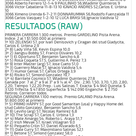
3066 Alberto Ferrero 12-1-4 9 PAULINHO 56,Wladimir Quinteros 9
3066 Victor Caballeria 11-8-13 10 IGNACIO ANDRES 52,Carlos E. Urbina
10
3066 Ximeno Urenda 6-7-2 11 DONNARUMMA 56,Rodolfo Fuenzalida 11
3066 Carlos Vasquez 1-2-10 12 LUCA BRASI 58,Ignacio Valdivia 12
RESULTADOS (RAW)
PRIMERA CARRERA 1.300 metros. Premio GARDELINO Pista Arena.
Indice: 2 al 1 $1.500.000 al primero
1º 10) ZELENSKI 57, por Ivan Denisovich y Ciragan del stud Gladycita,
Carlos E. Urbina 2,9
2º 8) Lady Viña 58, Kevin Espina 10,0
3º 2) Jiangsu Bobby 57, Franco Olivares 10,2
4º 1) El Oportuno 57, Benjamin Sancho 4,8
5º 5) Rosa Coqueta 57.5, Guillermo A. Perez 7,3
6º 9) Inter Master (arg) 57, Jose Cueto 51,0
7º 3) Guerrero Mazai 57, Ignacio Valdivia 5,4
8º 7) Humor Genial 57, Carlos Ortega 3,9
9º 6) Risiko 57, Simond Gonzalez 19,7
Uº 4) Barrilete Cosmico 57, Wladimir Quinteros 27,8
Ganada por: 7 al 2° a 9 al 3° a 9 ¼ al 4°. Div.: 2,90; 1,50; 3,70; 1,20; 2,80;
2,20; Tiempo: 1:22.20 Prep.: Luis Salinas T. Exacta: $ 4.940 Quinela: $
3.120 Trifecta: $ 47.850 Superfecta: $ 142.090 Enganche: $ 2.750
Retiros: Corrieron todos.
SEGUNDA CARRERA 1.100 metros. Premio GALANO Pista Arena.
$1.800.000 al primero
1º 5) PRIMO HAPPY 57, por Good Samaritan (usa) y Happy Home del
stud Cubito Gonzalez, Benjamin Sancho 5,6
2º 8) Leviño (arg) 57, Nicolas Ramirez 6,8
3º 10) The Scrap 57, Carlos E. Urbina 1,3
4º 4) Mate Amargo 54, Roberto L. Araya 51,7
5º 2) Irish Mevak 57, Israel Villagran 9,0
6º 6) Pequeño Crilin 57, Daniel Alvarado 6,5
7º 11) Dale Curry 57, Maximiliano Salinas 52,1
8º 1) Betone 57, Simond Gonzalez 58,0