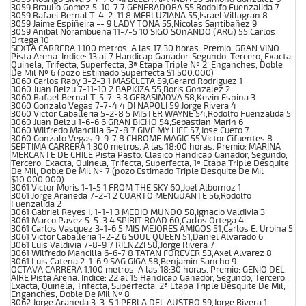
3059 Braulio Gomez 5-10-7 7 GENERADORA 55,Rodolfo Fuenzalida 7
3059 Rafael Bernal T. 4-2-11 8 MERLUZIANA 55,Israel Villagran 8
3059 Jaime Espiñeira -- 9 LADY TONA 55,Nicolas Santibañez 9
3059 Anibal Norambuena 11-7-5 10 SIGO SOñANDO (ARG) 55,Carlos
Ortega 10
SEXTA CARRERA 1.100 metros. A las 17:30 horas. Premio: GRAN VINO
Pista Arena. Indice: 13 al 7 Handicap Ganador, Segundo, Tercero, Exacta,
Quinela, Trifecta, Superfecta, 3ª Etapa Triple Nº 2, Enganches, Doble
De Mil Nº 6 (pozo Estimado Superfecta $1.500.000)
3060 Carlos Raby 3-2-3 1 MASCLETA 59,Gerard Rodriguez 1
3060 Juan Belzu 7-11-10 2 BAPKIZA 55,Boris Gonzalez 2
3060 Rafael Bernal T. 5-7-3 3 GERASIMOVA 58,Kevin Espina 3
3060 Gonzalo Vegas 7-7-4 4 DI NAPOLI 59,Jorge Rivera 4
3060 Victor Caballeria 5-2-8 5 MISTER WAYNE 54,Rodolfo Fuenzalida 5
3060 Juan Belzu 1-6-6 6 GRAN BICHO 54,Sebastian Marin 6
3060 Wilfredo Mancilla 6-7-8 7 GIVE MY LIFE 57,Jose Cueto 7
3060 Gonzalo Vegas 9-9-7 8 CHROME MAGIC 55,Victor Cifuentes 8
SEPTIMA CARRERA 1.300 metros. A las 18:00 horas. Premio: MARINA
MERCANTE DE CHILE Pista Pasto. Clasico Handicap Ganador, Segundo,
Tercero, Exacta, Quinela, Trifecta, Superfecta, 1ª Etapa Triple Desquite
De Mil, Doble De Mil Nº 7 (pozo Estimado Triple Desquite De Mil
$10.000.000)
3061 Victor Moris 1-1-5 1 FROM THE SKY 60,Joel Albornoz 1
3061 Jorge Araneda 7-2-1 2 CUARTO MENGUANTE 56,Rodolfo
Fuenzalida 2
3061 Gabriel Reyes I. 1-1-1 3 MEDIO MUNDO 58,Ignacio Valdivia 3
3061 Marco Pavez 5-5-3 4 SPIRIT ROAD 60,Carlos Ortega 4
3061 Carlos Vasquez 3-1-6 5 MIS MEJORES AMIGOS 51,Carlos E. Urbina 5
3061 Victor Caballeria 1-2-2 6 SOUL QUEEN 51,Daniel Alvarado 6
3061 Luis Valdivia 7-8-9 7 RIENZZI 58,Jorge Rivera 7
3061 Wilfredo Mancilla 6-6-7 8 TATAN FOREVER 53,Axel Alvarez 8
3061 Luis Catena 2-1-6 9 SAG GIGA 58,Benjamin Sancho 9
OCTAVA CARRERA 1.100 metros. A las 18:30 horas. Premio: GENIO DEL
AIRE Pista Arena. Indice: 22 al 15 Handicap Ganador, Segundo, Tercero,
Exacta, Quinela, Trifecta, Superfecta, 2ª Etapa Triple Desquite De Mil,
Enganches, Doble De Mil Nº 8
3062 Jorge Araneda 3-3-5 1 PERLA DEL AUSTRO 59,Jorge Rivera 1