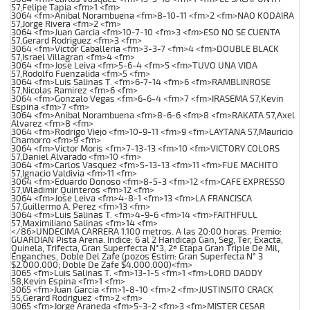
57,Felipe Tapia <fm>1 <fm>
3064 <fm>Anibal Norambuena <fm>8-10-11 <fm>2 <fm>NAO KODAIRA
57,Jorge Rivera <fm>2 <fm>
3064 <fm>Juan Garcia <fm>10-7-10 <fm>3 <fm>ESO NO SE CUENTA
57,Gerard Rodriguez <fm>3 <fm>
3064 <fm>Victor Caballeria <fm>3-3-7 <fm>4 <fm>DOUBLE BLACK
57,Israel Villagran <fm>4 <fm>
3064 <fm>Jose Leiva <fm>5-6-4 <fm>5 <fm>TUVO UNA VIDA
57,Rodolfo Fuenzalida <fm>5 <fm>
3064 <fm>Luis Salinas T. <fm>6-7-14 <fm>6 <fm>RAMBLINROSE
57,Nicolas Ramirez <fm>6 <fm>
3064 <fm>Gonzalo Vegas <fm>6-6-4 <fm>7 <fm>IRASEMA 57,Kevin
Espina <fm>7 <fm>
3064 <fm>Anibal Norambuena <fm>8-6-6 <fm>8 <fm>RAKATA 57,Axel
Alvarez <fm>8 <fm>
3064 <fm>Rodrigo Viejo <fm>10-9-11 <fm>9 <fm>LAYTANA 57,Mauricio
Chamorro <fm>9 <fm>
3064 <fm>Victor Moris <fm>7-13-13 <fm>10 <fm>VICTORY COLORS
57,Daniel Alvarado <fm>10 <fm>
3064 <fm>Carlos Vasquez <fm>5-13-13 <fm>11 <fm>FUE MACHITO
57,Ignacio Valdivia <fm>11 <fm>
3064 <fm>Eduardo Donoso <fm>8-5-3 <fm>12 <fm>CAFE EXPRESSO
57,Wladimir Quinteros <fm>12 <fm>
3064 <fm>Jose Leiva <fm>4-8-1 <fm>13 <fm>LA FRANCISCA
57,Guillermo A. Perez <fm>13 <fm>
3064 <fm>Luis Salinas T. <fm>4-9-6 <fm>14 <fm>FAITHFULL
57,Maximiliano Salinas <fm>14 <fm>
</86>UNDECIMA CARRERA 1.100 metros. A las 20:00 horas. Premio:
GUARDIAN Pista Arena. Indice: 6 al 2 Handicap Gan, Seg, Ter, Exacta,
Quinela, Trifecta, Gran Superfecta N°3, 2ª Etapa Gran Triple De Mil,
Enganches, Doble Del Zafe (pozos Estim: Gran Superfecta N° 3
$2.000.000; Doble De Zafe $4.000.000)<fm>
3065 <fm>Luis Salinas T. <fm>13-1-5 <fm>1 <fm>LORD DADDY
58,Kevin Espina <fm>1 <fm>
3065 <fm>Juan Garcia <fm>1-8-10 <fm>2 <fm>JUSTINSITO CRACK
55,Gerard Rodriguez <fm>2 <fm>
3065 <fm>Jorge Araneda <fm>5-3-2 <fm>3 <fm>MISTER CESAR