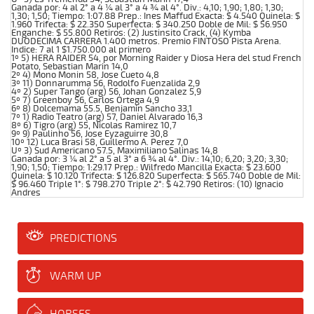
Ganada por: 4 al 2° a 4 ¼ al 3° a 4 ¾ al 4°. Div.: 4,10; 1,90; 1,80; 1,30;
1,30; 1,50; Tiempo: 1:07.88 Prep.: Ines Maffud Exacta: $ 4.540 Quinela: $
1.960 Trifecta: $ 22.350 Superfecta: $ 340.250 Doble de Mil: $ 56.950
Enganche: $ 55.800 Retiros: (2) Justinsito Crack, (4) Kymba
DUODECIMA CARRERA 1.400 metros. Premio FINTOSO Pista Arena.
Indice: 7 al 1 $1.750.000 al primero
1º 5) HERA RAIDER 54, por Morning Raider y Diosa Hera del stud French
Potato, Sebastian Marin 14,0
2º 4) Mono Monin 58, Jose Cueto 4,8
3º 11) Donnarumma 56, Rodolfo Fuenzalida 2,9
4º 2) Super Tango (arg) 56, Johan Gonzalez 5,9
5º 7) Greenboy 56, Carlos Ortega 4,9
6º 8) Dolcemama 55.5, Benjamin Sancho 33,1
7º 1) Radio Teatro (arg) 57, Daniel Alvarado 16,3
8º 6) Tigro (arg) 55, Nicolas Ramirez 10,7
9º 9) Paulinho 56, Jose Eyzaguirre 30,8
10º 12) Luca Brasi 58, Guillermo A. Perez 7,0
Uº 3) Sud Americano 57.5, Maximiliano Salinas 14,8
Ganada por: 3 ¼ al 2° a 5 al 3° a 6 ¾ al 4°. Div.: 14,10; 6,20; 3,20; 3,30;
1,90; 1,50; Tiempo: 1:29.17 Prep.: Wilfredo Mancilla Exacta: $ 23.600
Quinela: $ 10.120 Trifecta: $ 126.820 Superfecta: $ 565.740 Doble de Mil:
$ 96.460 Triple 1°: $ 798.270 Triple 2°: $ 42.790 Retiros: (10) Ignacio
Andres
PREDICTIONS
WARM UP
HORSES