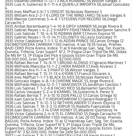
3935 Eduardo Donoso 11-12-1 3 INCA RUNNING 56,Wilson Vargas 3
3935 Luis A. Gutierrez 6-7-11 4 A QUIEN LE IMPORTA 56,Johan Gonzalez
4
3935 Ines Maffud 3-6-7 5 CRISCAT 56,Nicolas Ramirez 5
3935 William Ara 2-2-7 6 LORD OF THE WIND (ARG) 56,Ivan Vargas 6
3935 Marcos Contreras 5-4-8 7 STEVENS FOR RECORD 56,Diego
Carvacho 7
3935 Anibal Norambuena 1-4-10 8 GIPSY VANNER 56,Jorge Rivera 8
3935 Gabriel Reyes I. 4-2-2 9 HAPPY FISHETMAN 56,Benjamin Sancho 9
3935 Luis Salinas T. 10-4-6 10 ROMAN WAR 57,Kevin Espina 10
3935 Gabriel Reyes I. 11-11-14 11 COLONITO 56,Lesly Gonzalez 11
3935 Victor Caballeria 7-1-5 12 ALADDIN PRINCE 56,Carlos Ortega 12
DECIMOTERCERA CARRERA 1.100 metros. A las 19:35 horas. Premio:
BAJO CERO Pista Arena. Indice: 11 al 9 Handicap Gan, Seg, Ter, Exacta,
Quinela, Trifecta, Gran Superf. N°2, 1ª Etapa Gran Triple De Mil, Doble
De Mil Nº 13, 5ª Etapa Del Pick 6 (pozos Estim Gran Triple De Mil
$16.000.000; Gran Superf N° 2 $2.000.000)
3936 Rafael Bernal T. 14-9-11 1 BRUNO ALONSO 57,Ignacio Martinez 1
3936 Wilfredo Mancilla 13-1-2 2 HERA RAIDER 57,Axel Alvarez 2
3936 William Ara 11-7-4 3 PAKITO 56,Wilson Vargas 3
3936 Rafael Bernal T. 15-11-13 4 KYOMI 57,Franco Olivares 4
3936 Ines Maffud 7-1-7 5 BLACK OLIVES 56,Nicolas Ramirez 5
3936 Gonzalo Vegas 4-8-1 6 CHROME MAGIC 55,Jorge Rivera 6
3936 Wilfredo Mancilla 12-5-1 7 NARCISISTA 55,Jonathan Castillo 7
3936 Luis Salinas T. 1-2-6 8 FACHO RICO 56,Benjamin Sancho 8
3936 Carlos Vasquez 5-2-4 9 KARMEL 56,Guillermo A. Perez 9
3936 Rafael Bernal T. 3-3-10 10 DON PALLO 57,Carlos Ortega 10
3936 Juan Garcia 9-9-7 11 ROPOPOMPOM 57,Gerard Rodriguez 11
3936 Luis Salinas T. 6-12-3 12 NETHERLANDER 57,Kevin Espina 12
3936 Luis Salinas T. 10-3-2 13 JOIPUR 55,Rodolfo Fuenzalida 13
3936 Juan Belzu 8-7-3 14 STAR HONEY 55,Wladimir Quinteros 14
3936 Victor Caballeria 2-4-6 15 EL CARIñOSO 55,Diego Carvacho 15
DECIMOCUARTA CARRERA 1.100 metros. A las 20:05 horas. Premio:
BAGUAL Pista Arena. Indice: 15 al 12 Handicap Gan, Seg, Ter, Exacta,
Quinela, Trifecta, Gran Superf N°3, 2ª Etapa Gran Triple De Mil,
Enganches, Doble Del Zafe, 6ª Etapa Del Pick 6 (pozos Estim: Gran
Superf N° 3 $2.000.000; Doble De Zafe $4.000.000)
3937 Luis Salinas T. 8-7-10 1 GIANTIFY (USA) 58,Kevin Espina 1