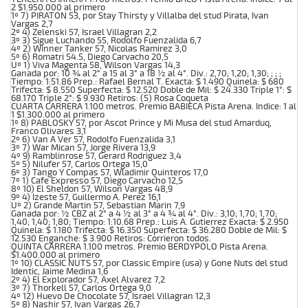
2 $1.950.000 al primero
1º 7) PIRATON 53, por Stay Thirsty y Villalba del stud Pirata, Ivan
Vargas 2,7
2º 4) Zelenski 57, Israel Villagran 2,2
3º 3) Sigue Luchando 55, Rodolfo Fuenzalida 6,7
4º 2) Winner Tanker 57, Nicolas Ramirez 3,0
5º 6) Romatri 54.5, Diego Carvacho 20,5
Uº 1) Viva Magenta 58, Wilson Vargas 14,3
Ganada por: 10 ¾ al 2° a 15 al 3° a 18 ½ al 4°. Div.: 2,70; 1,20; 1,30; ; ; ;
Tiempo: 1:51.86 Prep.: Rafael Bernal T. Exacta: $ 1.490 Quinela: $ 680
Trifecta: $ 8.550 Superfecta: $ 12.520 Doble de Mil: $ 24.330 Triple 1°: $
68.170 Triple 2°: $ 9.930 Retiros: (5) Rosa Coqueta
CUARTA CARRERA 1.100 metros. Premio BABIECA Pista Arena. Indice: 1 al
1 $1.300.000 al primero
1º 8) PABLOSKY 57, por Ascot Prince y Mi Musa del stud Amarduq,
Franco Olivares 3,1
2º 6) Van A Ver 57, Rodolfo Fuenzalida 3,1
3º 7) War Mican 57, Jorge Rivera 13,9
4º 9) Ramblinrose 57, Gerard Rodriguez 3,4
5º 5) Nilufer 57, Carlos Ortega 15,0
6º 3) Tango Y Compas 57, Wladimir Quinteros 17,0
7º 1) Cafe Expresso 57, Diego Carvacho 12,5
8º 10) El Sheldon 57, Wilson Vargas 48,9
9º 4) Izeste 57, Guillermo A. Perez 16,1
Uº 2) Grande Martin 57, Sebastian Marin 7,9
Ganada por: ½ CBZ al 2° a 4 ½ al 3° a 4 ¾ al 4°. Div.: 3,10; 1,70; 1,70;
1,40; 1,40; 1,80; Tiempo: 1:10.68 Prep.: Luis A. Gutierrez Exacta: $ 2.950
Quinela: $ 1.180 Trifecta: $ 16.350 Superfecta: $ 36.280 Doble de Mil: $
12.530 Enganche: $ 3.900 Retiros: Corrieron todos.
QUINTA CARRERA 1.100 metros. Premio BERDYPOLO Pista Arena.
$1.400.000 al primero
1º 10) CLASSIC NUTS 57, por Classic Empire (usa) y Gone Nuts del stud
Identic, Jaime Medina 1,6
2º 4) El Explorador 57, Axel Alvarez 7,2
3º 7) Thorkell 57, Carlos Ortega 9,0
4º 12) Huevo De Chocolate 57, Israel Villagran 12,3
5º 8) Nashir 57, Ivan Vargas 26,7