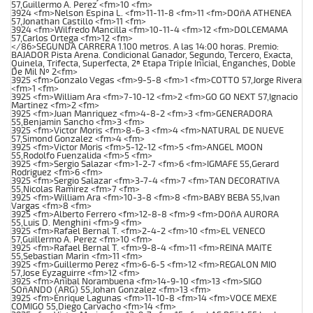
57,Guillermo A. Perez <fm>10 <fm>
3924 <fm>Nelson Espina L. <fm>11-11-8 <fm>11 <fm>DOñA ATHENEA
57,Jonathan Castillo <fm>11 <fm>
3924 <fm>Wilfredo Mancilla <fm>10-11-4 <fm>12 <fm>DOLCEMAMA
57,Carlos Ortega <fm>12 <fm>
</86>SEGUNDA CARRERA 1.100 metros. A las 14:00 horas. Premio:
BAJADOR Pista Arena. Condicional Ganador, Segundo, Tercero, Exacta,
Quinela, Trifecta, Superfecta, 2ª Etapa Triple Inicial, Enganches, Doble
De Mil Nº 2<fm>
3925 <fm>Gonzalo Vegas <fm>9-5-8 <fm>1 <fm>COTTO 57,Jorge Rivera
<fm>1 <fm>
3925 <fm>William Ara <fm>7-10-12 <fm>2 <fm>GO GO NEXT 57,Ignacio
Martinez <fm>2 <fm>
3925 <fm>Juan Manriquez <fm>4-8-2 <fm>3 <fm>GENERADORA
55,Benjamin Sancho <fm>3 <fm>
3925 <fm>Victor Moris <fm>8-6-3 <fm>4 <fm>NATURAL DE NUEVE
57,Simond Gonzalez <fm>4 <fm>
3925 <fm>Victor Moris <fm>5-12-12 <fm>5 <fm>ANGEL MOON
55,Rodolfo Fuenzalida <fm>5 <fm>
3925 <fm>Sergio Salazar <fm>1-2-7 <fm>6 <fm>IGMAFE 55,Gerard
Rodriguez <fm>6 <fm>
3925 <fm>Sergio Salazar <fm>3-7-4 <fm>7 <fm>TAN DECORATIVA
55,Nicolas Ramirez <fm>7 <fm>
3925 <fm>William Ara <fm>10-3-8 <fm>8 <fm>BABY BEBA 55,Ivan
Vargas <fm>8 <fm>
3925 <fm>Alberto Ferrero <fm>12-8-8 <fm>9 <fm>DOñA AURORA
55,Luis D. Menghini <fm>9 <fm>
3925 <fm>Rafael Bernal T. <fm>2-4-2 <fm>10 <fm>EL VENECO
57,Guillermo A. Perez <fm>10 <fm>
3925 <fm>Rafael Bernal T. <fm>9-8-4 <fm>11 <fm>REINA MAITE
55,Sebastian Marin <fm>11 <fm>
3925 <fm>Guillermo Perez <fm>6-6-5 <fm>12 <fm>REGALON MIO
57,Jose Eyzaguirre <fm>12 <fm>
3925 <fm>Anibal Norambuena <fm>14-9-10 <fm>13 <fm>SIGO
SOñANDO (ARG) 55,Johan Gonzalez <fm>13 <fm>
3925 <fm>Enrique Lagunas <fm>11-10-8 <fm>14 <fm>VOCE MEXE
COMIGO 55,Diego Carvacho <fm>14 <fm>