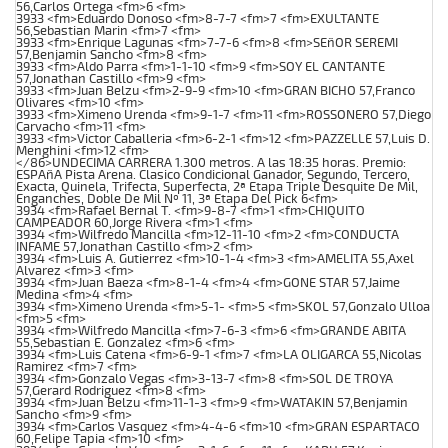
56,Carlos Ortega <fm>6 <fm>
3933 <fm>Eduardo Donoso <fm>8-7-7 <fm>7 <fm>EXULTANTE
56,Sebastian Marin <fm>7 <fm>
3933 <fm>Enrique Lagunas <fm>7-7-6 <fm>8 <fm>SEñOR SEREMI
57,Benjamin Sancho <fm>8 <fm>
3933 <fm>Aldo Parra <fm>1-1-10 <fm>9 <fm>SOY EL CANTANTE
57,Jonathan Castillo <fm>9 <fm>
3933 <fm>Juan Belzu <fm>2-9-9 <fm>10 <fm>GRAN BICHO 57,Franco
Olivares <fm>10 <fm>
3933 <fm>Ximeno Urenda <fm>9-1-7 <fm>11 <fm>ROSSONERO 57,Diego
Carvacho <fm>11 <fm>
3933 <fm>Victor Caballeria <fm>6-2-1 <fm>12 <fm>PAZZELLE 57,Luis D.
Menghini <fm>12 <fm>
</86>UNDECIMA CARRERA 1.300 metros. A las 18:35 horas. Premio:
ESPAñA Pista Arena. Clasico Condicional Ganador, Segundo, Tercero,
Exacta, Quinela, Trifecta, Superfecta, 2ª Etapa Triple Desquite De Mil,
Enganches, Doble De Mil Nº 11, 3ª Etapa Del Pick 6<fm>
3934 <fm>Rafael Bernal T. <fm>9-8-7 <fm>1 <fm>CHIQUITO
CAMPEADOR 60,Jorge Rivera <fm>1 <fm>
3934 <fm>Wilfredo Mancilla <fm>12-11-10 <fm>2 <fm>CONDUCTA
INFAME 57,Jonathan Castillo <fm>2 <fm>
3934 <fm>Luis A. Gutierrez <fm>10-1-4 <fm>3 <fm>AMELITA 55,Axel
Alvarez <fm>3 <fm>
3934 <fm>Juan Baeza <fm>8-1-4 <fm>4 <fm>GONE STAR 57,Jaime
Medina <fm>4 <fm>
3934 <fm>Ximeno Urenda <fm>5-1- <fm>5 <fm>SKOL 57,Gonzalo Ulloa
<fm>5 <fm>
3934 <fm>Wilfredo Mancilla <fm>7-6-3 <fm>6 <fm>GRANDE ABITA
55,Sebastian E. Gonzalez <fm>6 <fm>
3934 <fm>Luis Catena <fm>6-9-1 <fm>7 <fm>LA OLIGARCA 55,Nicolas
Ramirez <fm>7 <fm>
3934 <fm>Gonzalo Vegas <fm>3-13-7 <fm>8 <fm>SOL DE TROYA
57,Gerard Rodriguez <fm>8 <fm>
3934 <fm>Juan Belzu <fm>11-1-3 <fm>9 <fm>WATAKIN 57,Benjamin
Sancho <fm>9 <fm>
3934 <fm>Carlos Vasquez <fm>4-4-6 <fm>10 <fm>GRAN ESPARTACO
60,Felipe Tapia <fm>10 <fm>