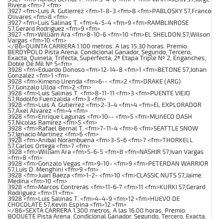
Rivera <fm>7 <fm>
3927 <fm>Luis A. Gutierrez <fm>1-8-3 <fm>8 <fm>PABLOSKY 57,Franco
Olivares <fm>8 <fm>
3927 <fm>Luis Salinas T. <fm>4-5-4 <fm>9 <fm>RAMBLINROSE
57,Gerard Rodriguez <fm>9 <fm>
3927 <fm>William Ara <fm>8-10-6 <fm>10 <fm>EL SHELDON 57,Wilson
Vargas <fm>10 <fm>
</86>QUINTA CARRERA 1.100 metros. A las 15:30 horas. Premio:
BERDYPOLO Pista Arena. Condicional Ganador, Segundo, Tercero,
Exacta, Quinela, Trifecta, Superfecta, 2ª Etapa Triple Nº 2, Enganches,
Doble De Mil Nº 5<fm>
3928 <fm>Eduardo Donoso <fm>12-14-8 <fm>1 <fm>BETONE 57,Johan
Gonzalez <fm>1 <fm>
3928 <fm>Ximeno Urenda <fm>6-- <fm>2 <fm>DRAKE (ARG)
57,Gonzalo Ulloa <fm>2 <fm>
3928 <fm>Luis Salinas T. <fm>8-11-11 <fm>3 <fm>PUENTE VIEJO
57,Rodolfo Fuenzalida <fm>3 <fm>
3928 <fm>Luis A. Gutierrez <fm>2-3-4 <fm>4 <fm>EL EXPLORADOR
57,Axel Alvarez <fm>4 <fm>
3928 <fm>Enrique Lagunas <fm>10-- <fm>5 <fm>MUñECO DASH
57,Nicolas Ramirez <fm>5 <fm>
3928 <fm>Rafael Bernal T. <fm>7-11-4 <fm>6 <fm>SEATTLE SNOW
57,Ignacio Martinez <fm>6 <fm>
3928 <fm>Anibal Norambuena <fm>3-5-6 <fm>7 <fm>THORKELL
57,Carlos Ortega <fm>7 <fm>
3928 <fm>William Ara <fm>5-6-5 <fm>8 <fm>NASHIR 57,Ivan Vargas
<fm>8 <fm>
3928 <fm>Gonzalo Vegas <fm>9-10- <fm>9 <fm>PETERDAN WARRIOR
57,Luis D. Menghini <fm>9 <fm>
3928 <fm>Juan Baeza <fm>1-2- <fm>10 <fm>CLASSIC NUTS 57,Jaime
Medina <fm>10 <fm>
3928 <fm>Marcos Contreras <fm>11-6-7 <fm>11 <fm>KURKI 57,Gerard
Rodriguez <fm>11 <fm>
3928 <fm>Luis Salinas T. <fm>4-4-9 <fm>12 <fm>HUEVO DE
CHOCOLATE 57,Kevin Espina <fm>12 <fm>
</86>SEXTA CARRERA 1.300 metros. A las 16:00 horas. Premio:
BOQUETE Pista Arena. Condicional Ganador, Segundo, Tercero, Exacta,