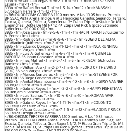
3934 <fm>Gonzalo Vegas <fm>2-1-6 <fm>11 <fm>KAPU 57,Kevin
Espina <fm>11 <fm>
3934 <fm>Rafael Bernal T. <fm>1-5-14 <fm>12 <fm>KANASAKI
57,Joaquin Herrera <fm>12 <fm>
</86>DUODECIMA CARRERA 1.100 metros. A las 19:05 horas. Premio:
BRISSAC Pista Arena. Indice: 4 al 3 Handicap Ganador, Segundo, Tercero,
Exacta, Quinela, Trifecta, Superfecta, 3ª Etapa Triple Desquite De Mil,
Enganches, Doble De Mil Nº 12, 4ª Etapa Del Pick 6 (pozo Estimado
Superfecta $2.000.000)<fm>
3935 <fm>Jose Leiva <fm>9-5-6 <fm>1 <fm>JACINTOVICH 57,Guillermo
A. Perez <fm>1 <fm>
3935 <fm>Rodrigo Silva <fm>8-9-6 <fm>2 <fm>SUEñO DEL ALMA
57,Wladimir Quinteros <fm>2 <fm>
3935 <fm>Eduardo Donoso <fm>11-12-1 <fm>3 <fm>INCA RUNNING
56,Wilson Vargas <fm>3 <fm>
3935 <fm>Luis A. Gutierrez <fm>6-7-11 <fm>4 <fm>A QUIEN LE
IMPORTA 56,Johan Gonzalez <fm>4 <fm>
3935 <fm>Ines Maffud <fm>3-6-7 <fm>5 <fm>CRISCAT 56,Nicolas
Ramirez <fm>5 <fm>
3935 <fm>William Ara <fm>2-2-7 <fm>6 <fm>LORD OF THE WIND
(ARG) 56,Ivan Vargas <fm>6 <fm>
3935 <fm>Marcos Contreras <fm>5-4-8 <fm>7 <fm>STEVENS FOR
RECORD 56,Diego Carvacho <fm>7 <fm>
3935 <fm>Anibal Norambuena <fm>1-4-10 <fm>8 <fm>GIPSY VANNER
56,Jorge Rivera <fm>8 <fm>
3935 <fm>Gabriel Reyes I. <fm>4-2-2 <fm>9 <fm>HAPPY FISHETMAN
56,Benjamin Sancho <fm>9 <fm>
3935 <fm>Luis Salinas T. <fm>10-4-6 <fm>10 <fm>ROMAN WAR
57,Kevin Espina <fm>10 <fm>
3935 <fm>Gabriel Reyes I. <fm>11-11-14 <fm>11 <fm>COLONITO
56,Lesly Gonzalez <fm>11 <fm>
3935 <fm>Victor Caballeria <fm>7-1-5 <fm>12 <fm>ALADDIN PRINCE
56,Carlos Ortega <fm>12 <fm>
</86>DECIMOTERCERA CARRERA 1.100 metros. A las 19:35 horas.
Premio: BAJO CERO Pista Arena. Indice: 11 al 9 Handicap Gan, Seg, Ter,
Exacta, Quinela, Trifecta, Gran Superf. N°2, 1ª Etapa Gran Triple De Mil,
Doble De Mil Nº 13, 5ª Etapa Del Pick 6 (pozos Estim Gran Triple De Mil
$16.000.000; Gran Superf N° 2 $2.000.000)<fm>