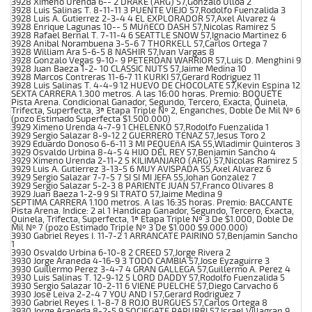
3928 Ximeno Urenda 6-- 2 DRAKE (ARG) 57,Gonzalo Ulloa 2
3928 Luis Salinas T. 8-11-11 3 PUENTE VIEJO 57,Rodolfo Fuenzalida 3
3928 Luis A. Gutierrez 2-3-4 4 EL EXPLORADOR 57,Axel Alvarez 4
3928 Enrique Lagunas 10-- 5 MUñECO DASH 57,Nicolas Ramirez 5
3928 Rafael Bernal T. 7-11-4 6 SEATTLE SNOW 57,Ignacio Martinez 6
3928 Anibal Norambuena 3-5-6 7 THORKELL 57,Carlos Ortega 7
3928 William Ara 5-6-5 8 NASHIR 57,Ivan Vargas 8
3928 Gonzalo Vegas 9-10- 9 PETERDAN WARRIOR 57,Luis D. Menghini 9
3928 Juan Baeza 1-2- 10 CLASSIC NUTS 57,Jaime Medina 10
3928 Marcos Contreras 11-6-7 11 KURKI 57,Gerard Rodriguez 11
3928 Luis Salinas T. 4-4-9 12 HUEVO DE CHOCOLATE 57,Kevin Espina 12
SEXTA CARRERA 1.300 metros. A las 16:00 horas. Premio: BOQUETE
Pista Arena. Condicional Ganador, Segundo, Tercero, Exacta, Quinela,
Trifecta, Superfecta, 3ª Etapa Triple Nº 2, Enganches, Doble De Mil Nº 6
(pozo Estimado Superfecta $1.500.000)
3929 Ximeno Urenda 4-7-9 1 CHELENKO 57,Rodolfo Fuenzalida 1
3929 Sergio Salazar 8-9-12 2 GUERRERO TENAZ 57,Jesus Toro 2
3929 Eduardo Donoso 6-6-11 3 MI PEQUEñA ISA 55,Wladimir Quinteros 3
3929 Osvaldo Urbina 8-4-5 4 HIJO DEL REY 57,Benjamin Sancho 4
3929 Ximeno Urenda 2-11-2 5 KILIMANJARO (ARG) 57,Nicolas Ramirez 5
3929 Luis A. Gutierrez 3-13-5 6 MUY AVISPADA 55,Axel Alvarez 6
3929 Sergio Salazar 7-7-5 7 SI SI MI JEFA 55,Johan Gonzalez 7
3929 Sergio Salazar 5-2-3 8 PARIENTE JUAN 57,Franco Olivares 8
3929 Juan Baeza 1-2-9 9 SI TRATO 57,Jaime Medina 9
SEPTIMA CARRERA 1.100 metros. A las 16:35 horas. Premio: BACCANTE
Pista Arena. Indice: 2 al 1 Handicap Ganador, Segundo, Tercero, Exacta,
Quinela, Trifecta, Superfecta, 1ª Etapa Triple Nº 3 De $1.000, Doble De
Mil Nº 7 (pozo Estimado Triple Nº 3 De $1.000 $9.000.000)
3930 Gabriel Reyes I. 11-7-2 1 ARRANCATE PAIRINO 57,Benjamin Sancho
1
3930 Osvaldo Urbina 6-10-8 2 CREED 57,Jorge Rivera 2
3930 Jorge Araneda 4-16-9 3 TODO CAMBIA 57,Jose Eyzaguirre 3
3930 Guillermo Perez 3-4-7 4 GRAN GALLEGA 57,Guillermo A. Perez 4
3930 Luis Salinas T. 12-9-12 5 LORD DADDY 57,Rodolfo Fuenzalida 5
3930 Sergio Salazar 10-2-11 6 VIENE PUELCHE 57,Diego Carvacho 6
3930 Jose Leiva 2-2-4 7 YOU AND I 57,Gerard Rodriguez 7
3930 Gabriel Reyes I. 1-8-7 8 ROJO BURGUES 57,Carlos Ortega 8
3930 Jorge Araneda 8-2-5 9 SOCIEGATE PAPURRI 57,Israel Villagran 9