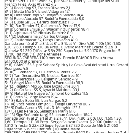
1º 9) RESPECT THE GAME 57, por Star Dabbler y La Rocque del stud
French Fries, Axel Alvarez 4,5
2º 3) Road King 57, Franco Olivares 2,1
3º 7) Stella Mia 57, Israel Villagran 12,1
4º 4) Defensor Rojo 57, Benjamin Sancho 14,4
5º 6) Rubio Alocado 57, Rodolfo Fuenzalida 8,0
6º 5) Dubai Girl 57, Gerard Rodriguez 11,5
7º 10) Bar Tender 57, Guillermo A. Perez 13,9
8º 8) Lorenza Emilia 57, Wladimir Quinteros 48,4
9º 1) Alphatauri 57, Nicolas Ramirez 8,9
10º 12) Dolcemama 57, Carlos Ortega 7,7
Uº 2) Californiacat 57, Diego Carvacho 41,9
Ganada por: ½ al 2° a 3 ¼ al 3° a 3 ¾ al 4°. Div.: 4,50; 1,90; 1,50; 1,50;
1,20; 2,60; Tiempo: 1:10.86 Prep.: Oliverio Martinez Exacta: $ 2.910
Quinela: $ 1.250 Trifecta: $ 34.250 Superfecta: $ 94.170 Enganche: $
3.700 Retiros: (11) Doña Athenea
SEGUNDA CARRERA 1.100 metros. Premio BAJADOR Pista Arena.
$1.100.000 al primero
1º 6) IGMAFE 55.5, por Sahara Spirit y La Casa Azul del stud Urra, Gerard
Rodriguez 4,8
2º 10) El Veneco 57, Guillermo A. Perez 2,2
3º 7) Tan Decorativa 55, Nicolas Ramirez 10,1
4º 3) Generadora 56, Benjamin Sancho 4,9
5º 5) Angel Moon 55, Rodolfo Fuenzalida 96,9
6º 12) Regalon Mio 55, Jose Eyzaguirre 30,4
7º 2) Go Go Next 55.5, Ignacio Martinez 83,1
8º 4) Natural De Nueve 57, Simond Gonzalez 11,5
9º 1) Cotto 57, Jorge Rivera 19,4
10º 8) Baby Beba 55, Ivan Vargas 5,2
11º 14) Voce Mexe Comigo 55, Diego Carvacho 88,7
12º 9) Doña Aurora 55, Luis D. Menghini 22,5
13º 15) Las Peña 55, Sebastian Marin 61,6
Uº 13) Sigo Soñando (arg) 55, Johan Gonzalez 184,2
Ganada por: ¾ al 2° a 1 al 3° a 2 al 4°. Div.: 4,80; 2,00; 1,60; 1,60; 1,30;
1,60; Tiempo: 1:11.86 Prep.: Sergio Salazar Exacta: $ 2.900 Quinela: $
1.310 Trifecta: $ 22.420 Superfecta: $ 37.720 Doble de Mil: $ 21.060
Enganche: $ 19.550 Retiros: (11) Reina Maite
TERCERA CARRERA 1.700 metros. Premio BACO Pista Arena. Indice: 7 al