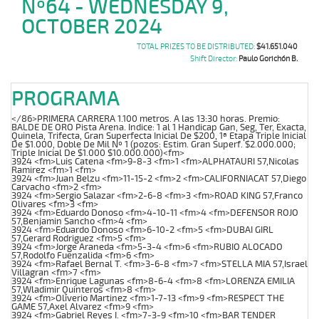
Nº64 - WEDNESDAY 9,
OCTOBER 2024
TOTAL PRIZES TO BE DISTRIBUTED:
$41.651.040
Shift Director:
Paulo Gorichón B.
PROGRAMA
</86>PRIMERA CARRERA 1.100 metros. A las 13:30 horas. Premio:
BALDE DE ORO Pista Arena. Indice: 1 al 1 Handicap Gan, Seg, Ter, Exacta,
Quinela, Trifecta, Gran Superfecta Inicial De $200, 1ª Etapa Triple Inicial
De $1.000, Doble De Mil Nº 1 (pozos: Estim. Gran Superf. $2.000.000;
Triple Inicial De $1.000 $10.000.000)<fm>
3924 <fm>Luis Catena <fm>9-8-3 <fm>1 <fm>ALPHATAURI 57,Nicolas
Ramirez <fm>1 <fm>
3924 <fm>Juan Belzu <fm>11-15-2 <fm>2 <fm>CALIFORNIACAT 57,Diego
Carvacho <fm>2 <fm>
3924 <fm>Sergio Salazar <fm>2-6-8 <fm>3 <fm>ROAD KING 57,Franco
Olivares <fm>3 <fm>
3924 <fm>Eduardo Donoso <fm>4-10-11 <fm>4 <fm>DEFENSOR ROJO
57,Benjamin Sancho <fm>4 <fm>
3924 <fm>Eduardo Donoso <fm>6-10-2 <fm>5 <fm>DUBAI GIRL
57,Gerard Rodriguez <fm>5 <fm>
3924 <fm>Jorge Araneda <fm>5-3-4 <fm>6 <fm>RUBIO ALOCADO
57,Rodolfo Fuenzalida <fm>6 <fm>
3924 <fm>Rafael Bernal T. <fm>3-6-8 <fm>7 <fm>STELLA MIA 57,Israel
Villagran <fm>7 <fm>
3924 <fm>Enrique Lagunas <fm>8-6-4 <fm>8 <fm>LORENZA EMILIA
57,Wladimir Quinteros <fm>8 <fm>
3924 <fm>Oliverio Martinez <fm>1-7-13 <fm>9 <fm>RESPECT THE
GAME 57,Axel Alvarez <fm>9 <fm>
3924 <fm>Gabriel Reyes I. <fm>7-3-9 <fm>10 <fm>BAR TENDER