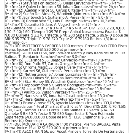
5º <fm>7) Stevens For Record 56, Diego Carvacho<fm><fm> 5,1<fm>
6º <fm>4) A Quien Le Importa 56, Johan Gonzalez<fm><fm> 24,4<fm>
7º <fm>12) Aladdin Prince 56, Carlos Ortega<fm><fm> 33,3<fm>
8º <fm>2) Sueño Del Alma 57, Wladimir Quinteros<fm><fm> 60,4<fm>
9º <fm>1) Jacintovich 57, Guillermo A. Perez<fm><fm> 9,0<fm>
10º <fm>10) Roman War 57, Luis D. Menghini<fm><fm> 10,2<fm>
Uº <fm>11) Colonito 56, Jans A. Vega<fm><fm> 57,1<fm>
<te>Ganada por: 3 ¼ al 2° a 3 ¾ al 3° a 5 ¾ al 4°. Div.: 2,60; 2,20; 4,00;
1,30; 2,40; 1,60; Tiempo: 1:09.76 Prep.: Anibal Norambuena Exacta: $
4.080 Quinela: $ 2.270 Trifecta: $ 40.200 Superfecta: $ 89.940 Doble de
Mil: $ 35.770 Triple 1°: $ 78.370 Triple 2°: $ 79.180 Retiros: (3) Inca
Running<ql>
</71>DECIMOTERCERA CARRERA 1.100 metros. Premio BAJO CERO Pista
Arena. Indice: 11 al 9 $1.520.000 al primero<fm>
1º<fm>8) FACHO RICO 56, por Forward March y Indy Kada del stud Luis
Salinas T., Benjamin Sancho<fm><fm> 3,0<fm>
2º <fm>15) El Cariñoso 55, Diego Carvacho<fm><fm> 18,8<fm>
3º <fm>10) Don Pallo 57, Carlos Ortega<fm><fm> 4,4<fm>
4º <fm>6) Chrome Magic 55, Jorge Rivera<fm><fm> 14,1<fm>
5º <fm>9) Karmel 56, Guillermo A. Perez<fm><fm> 7,3<fm>
6º <fm>12) Netherlander 57, Johan Gonzalez<fm><fm> 14,8<fm>
7º <fm>5) Black Olives 56, Nicolas Ramirez<fm><fm> 18,3<fm>
8º <fm>14) Star Honey 55, Wladimir Quinteros<fm><fm> 19,4<fm>
9º <fm>11) Ropopompom 57, Gerard Rodriguez<fm><fm> 7,5<fm>
10º <fm>13) Joipur 55, Rodolfo Fuenzalida<fm><fm> 14,8<fm>
11º <fm>3) Pakito 56, Wilson Vargas<fm><fm> 25,3<fm>
12º <fm>7) Narcisista 55, Jonathan Castillo<fm><fm> 28,0<fm>
13º <fm>2) Hera Raider 57, Axel Alvarez<fm><fm> 6,5<fm>
Uº <fm>1) Bruno Alonso 57.5, Ignacio Martinez<fm><fm> 133,0<fm>
<te>Ganada por: 1 ¾ al 2° a 3 al 3° a 3 ½ al 4°. Div.: 3,10; 2,10; 6,70; 1,50;
3,30; 1,40; Tiempo: 1:09.03 Prep.: Luis Salinas T. Exacta: $ 14.160
Quinela: $ 8.450 Trifecta: $ 78.630 Superfecta: $ Pozo Estimado
Superfecta $4.000.000 Doble de Mil: $ 11.120 Enganche: $ 3.700
Retiros: (4) Kyomi<ql>
</71>DECIMOCUARTA CARRERA 1.100 metros. Premio BAGUAL Pista
Arena. Indice: 15 al 12 $1.520.000 al primero<fm>
1º<fm>11) ASCOT RAIN 56, por Ascot Prince y Torrente De Fortuna del