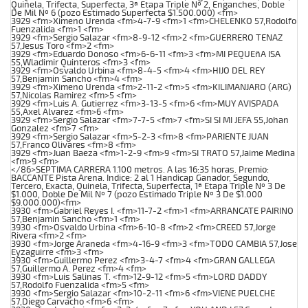
Quinela, Trifecta, Superfecta, 3ª Etapa Triple Nº 2, Enganches, Doble
De Mil Nº 6 (pozo Estimado Superfecta $1.500.000) <fm>
3929 <fm>Ximeno Urenda <fm>4-7-9 <fm>1 <fm>CHELENKO 57,Rodolfo
Fuenzalida <fm>1 <fm>
3929 <fm>Sergio Salazar <fm>8-9-12 <fm>2 <fm>GUERRERO TENAZ
57,Jesus Toro <fm>2 <fm>
3929 <fm>Eduardo Donoso <fm>6-6-11 <fm>3 <fm>MI PEQUEñA ISA
55,Wladimir Quinteros <fm>3 <fm>
3929 <fm>Osvaldo Urbina <fm>8-4-5 <fm>4 <fm>HIJO DEL REY
57,Benjamin Sancho <fm>4 <fm>
3929 <fm>Ximeno Urenda <fm>2-11-2 <fm>5 <fm>KILIMANJARO (ARG)
57,Nicolas Ramirez <fm>5 <fm>
3929 <fm>Luis A. Gutierrez <fm>3-13-5 <fm>6 <fm>MUY AVISPADA
55,Axel Alvarez <fm>6 <fm>
3929 <fm>Sergio Salazar <fm>7-7-5 <fm>7 <fm>SI SI MI JEFA 55,Johan
Gonzalez <fm>7 <fm>
3929 <fm>Sergio Salazar <fm>5-2-3 <fm>8 <fm>PARIENTE JUAN
57,Franco Olivares <fm>8 <fm>
3929 <fm>Juan Baeza <fm>1-2-9 <fm>9 <fm>SI TRATO 57,Jaime Medina
<fm>9 <fm>
</86>SEPTIMA CARRERA 1.100 metros. A las 16:35 horas. Premio:
BACCANTE Pista Arena. Indice: 2 al 1 Handicap Ganador, Segundo,
Tercero, Exacta, Quinela, Trifecta, Superfecta, 1ª Etapa Triple Nº 3 De
$1.000, Doble De Mil Nº 7 (pozo Estimado Triple Nº 3 De $1.000
$9.000.000)<fm>
3930 <fm>Gabriel Reyes I. <fm>11-7-2 <fm>1 <fm>ARRANCATE PAIRINO
57,Benjamin Sancho <fm>1 <fm>
3930 <fm>Osvaldo Urbina <fm>6-10-8 <fm>2 <fm>CREED 57,Jorge
Rivera <fm>2 <fm>
3930 <fm>Jorge Araneda <fm>4-16-9 <fm>3 <fm>TODO CAMBIA 57,Jose
Eyzaguirre <fm>3 <fm>
3930 <fm>Guillermo Perez <fm>3-4-7 <fm>4 <fm>GRAN GALLEGA
57,Guillermo A. Perez <fm>4 <fm>
3930 <fm>Luis Salinas T. <fm>12-9-12 <fm>5 <fm>LORD DADDY
57,Rodolfo Fuenzalida <fm>5 <fm>
3930 <fm>Sergio Salazar <fm>10-2-11 <fm>6 <fm>VIENE PUELCHE
57,Diego Carvacho <fm>6 <fm>