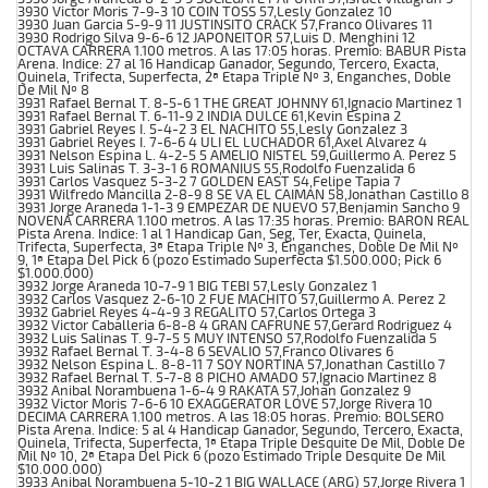
3930 Victor Moris 7-9-3 10 COIN TOSS 57,Lesly Gonzalez 10
3930 Juan Garcia 5-9-9 11 JUSTINSITO CRACK 57,Franco Olivares 11
3930 Rodrigo Silva 9-6-6 12 JAPONEITOR 57,Luis D. Menghini 12
OCTAVA CARRERA 1.100 metros. A las 17:05 horas. Premio: BABUR Pista
Arena. Indice: 27 al 16 Handicap Ganador, Segundo, Tercero, Exacta,
Quinela, Trifecta, Superfecta, 2ª Etapa Triple Nº 3, Enganches, Doble
De Mil Nº 8
3931 Rafael Bernal T. 8-5-6 1 THE GREAT JOHNNY 61,Ignacio Martinez 1
3931 Rafael Bernal T. 6-11-9 2 INDIA DULCE 61,Kevin Espina 2
3931 Gabriel Reyes I. 5-4-2 3 EL NACHITO 55,Lesly Gonzalez 3
3931 Gabriel Reyes I. 7-6-6 4 ULI EL LUCHADOR 61,Axel Alvarez 4
3931 Nelson Espina L. 4-2-5 5 AMELIO NISTEL 59,Guillermo A. Perez 5
3931 Luis Salinas T. 3-3-1 6 ROMANIUS 55,Rodolfo Fuenzalida 6
3931 Carlos Vasquez 5-3-2 7 GOLDEN EAST 54,Felipe Tapia 7
3931 Wilfredo Mancilla 2-8-9 8 SE VA EL CAIMAN 58,Jonathan Castillo 8
3931 Jorge Araneda 1-1-3 9 EMPEZAR DE NUEVO 57,Benjamin Sancho 9
NOVENA CARRERA 1.100 metros. A las 17:35 horas. Premio: BARON REAL
Pista Arena. Indice: 1 al 1 Handicap Gan, Seg, Ter, Exacta, Quinela,
Trifecta, Superfecta, 3ª Etapa Triple Nº 3, Enganches, Doble De Mil Nº
9, 1ª Etapa Del Pick 6 (pozo Estimado Superfecta $1.500.000; Pick 6
$1.000.000)
3932 Jorge Araneda 10-7-9 1 BIG TEBI 57,Lesly Gonzalez 1
3932 Carlos Vasquez 2-6-10 2 FUE MACHITO 57,Guillermo A. Perez 2
3932 Gabriel Reyes 4-4-9 3 REGALITO 57,Carlos Ortega 3
3932 Victor Caballeria 6-8-8 4 GRAN CAFRUNE 57,Gerard Rodriguez 4
3932 Luis Salinas T. 9-7-5 5 MUY INTENSO 57,Rodolfo Fuenzalida 5
3932 Rafael Bernal T. 3-4-8 6 SEVALIO 57,Franco Olivares 6
3932 Nelson Espina L. 8-8-11 7 SOY NORTINA 57,Jonathan Castillo 7
3932 Rafael Bernal T. 5-7-8 8 PICHO AMADO 57,Ignacio Martinez 8
3932 Anibal Norambuena 1-6-4 9 RAKATA 57,Johan Gonzalez 9
3932 Victor Moris 7-6-6 10 EXAGGERATOR LOVE 57,Jorge Rivera 10
DECIMA CARRERA 1.100 metros. A las 18:05 horas. Premio: BOLSERO
Pista Arena. Indice: 5 al 4 Handicap Ganador, Segundo, Tercero, Exacta,
Quinela, Trifecta, Superfecta, 1ª Etapa Triple Desquite De Mil, Doble De
Mil Nº 10, 2ª Etapa Del Pick 6 (pozo Estimado Triple Desquite De Mil
$10.000.000)
3933 Anibal Norambuena 5-10-2 1 BIG WALLACE (ARG) 57,Jorge Rivera 1