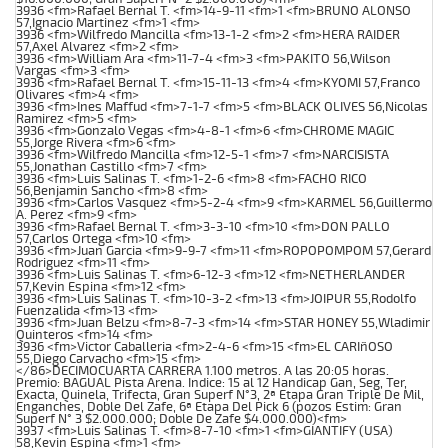
3936 <fm>Rafael Bernal T. <fm>14-9-11 <fm>1 <fm>BRUNO ALONSO
57,Ignacio Martinez <fm>1 <fm>
3936 <fm>Wilfredo Mancilla <fm>13-1-2 <fm>2 <fm>HERA RAIDER
57,Axel Alvarez <fm>2 <fm>
3936 <fm>William Ara <fm>11-7-4 <fm>3 <fm>PAKITO 56,Wilson
Vargas <fm>3 <fm>
3936 <fm>Rafael Bernal T. <fm>15-11-13 <fm>4 <fm>KYOMI 57,Franco
Olivares <fm>4 <fm>
3936 <fm>Ines Maffud <fm>7-1-7 <fm>5 <fm>BLACK OLIVES 56,Nicolas
Ramirez <fm>5 <fm>
3936 <fm>Gonzalo Vegas <fm>4-8-1 <fm>6 <fm>CHROME MAGIC
55,Jorge Rivera <fm>6 <fm>
3936 <fm>Wilfredo Mancilla <fm>12-5-1 <fm>7 <fm>NARCISISTA
55,Jonathan Castillo <fm>7 <fm>
3936 <fm>Luis Salinas T. <fm>1-2-6 <fm>8 <fm>FACHO RICO
56,Benjamin Sancho <fm>8 <fm>
3936 <fm>Carlos Vasquez <fm>5-2-4 <fm>9 <fm>KARMEL 56,Guillermo
A. Perez <fm>9 <fm>
3936 <fm>Rafael Bernal T. <fm>3-3-10 <fm>10 <fm>DON PALLO
57,Carlos Ortega <fm>10 <fm>
3936 <fm>Juan Garcia <fm>9-9-7 <fm>11 <fm>ROPOPOMPOM 57,Gerard
Rodriguez <fm>11 <fm>
3936 <fm>Luis Salinas T. <fm>6-12-3 <fm>12 <fm>NETHERLANDER
57,Kevin Espina <fm>12 <fm>
3936 <fm>Luis Salinas T. <fm>10-3-2 <fm>13 <fm>JOIPUR 55,Rodolfo
Fuenzalida <fm>13 <fm>
3936 <fm>Juan Belzu <fm>8-7-3 <fm>14 <fm>STAR HONEY 55,Wladimir
Quinteros <fm>14 <fm>
3936 <fm>Victor Caballeria <fm>2-4-6 <fm>15 <fm>EL CARIñOSO
55,Diego Carvacho <fm>15 <fm>
</86>DECIMOCUARTA CARRERA 1.100 metros. A las 20:05 horas.
Premio: BAGUAL Pista Arena. Indice: 15 al 12 Handicap Gan, Seg, Ter,
Exacta, Quinela, Trifecta, Gran Superf N°3, 2ª Etapa Gran Triple De Mil,
Enganches, Doble Del Zafe, 6ª Etapa Del Pick 6 (pozos Estim: Gran
Superf N° 3 $2.000.000; Doble De Zafe $4.000.000)<fm>
3937 <fm>Luis Salinas T. <fm>8-7-10 <fm>1 <fm>GIANTIFY (USA)
58,Kevin Espina <fm>1 <fm>