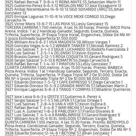
3925 Rafael Bernal T. 9-8-4 11 REINA MAITE 55,Sebastian Marin 11
3925 Guillermo Perez 6-6-5 12 REGALON MIO 57,Jose Eyzaguirre 12
3925 Anibal Norambuena 14-9-10 13 SIGO SOñANDO (ARG) 55,Johan
Gonzalez 13
3925 Enrique Lagunas 11-10-8 14 VOCE MEXE COMIGO 55,Diego
Carvacho 14
3925 Victor Moris 13-9-7 15 LAS PEñA 55,Lesly Gonzalez 15
TERCERA CARRERA 1.700 metros. A las 14:30 horas. Premio: BACO Pista
Arena. Indice: 7 al 2 Handicap Ganador, Segundo, Exacta, Quinela,
Trifecta, Superfecta, 3ª Etapa Triple Inicial, Enganches, Doble De Mil Nº
3 (pozo Estimado Superfecta $1.500.000)
3926 William Ara 6-6-3 1 VIVA MAGENTA 58,Wilson Vargas 1
3926 Gonzalo Vegas 4-4-1 2 WINNER TANKER 57,Nicolas Ramirez 2
3926 Luis Salinas T. 3-1-3 3 SIGUE LUCHANDO 55,Rodolfo Fuenzalida 3
3926 Luis Salinas T. 2-5-1 4 ZELENSKI 57,Kevin Espina 4
3926 Braulio Gomez 2-12-1 5 ROSA COQUETA 55,Gerard Rodriguez 5
3926 Sergio Salazar 5-3-13 6 ROMATRI 54,Diego Carvacho 6
3926 Rafael Bernal T. 1-4-10 7 PIRATON 53,Lesly Gonzalez 7
CUARTA CARRERA 1.100 metros. A las 15:00 horas. Premio: BABIECA
Pista Arena. Indice: 1 al 1 Handicap Ganador, Segundo, Tercero, Exacta,
Quinela, Trifecta, Superfecta, 1ª Etapa Triple Nº 2 De $1.000, Doble De
Mil Nº 4 (pozo Estimado Triple Nº 2 De $1.000 $8.000.000)
3927 Eduardo Donoso 7-5-12 1 CAFE EXPRESSO 57,Diego Carvacho 1
3927 Eduardo Donoso 10-5-9 2 GRANDE MARTIN 57,Sebastian Marin 2
3927 Enrique Lagunas 6-8-3 3 TANGO Y COMPAS 57,Wladimir Quinteros
3
3927 Jose Leiva 9-6-3 4 IZESTE 57,Guillermo A. Perez 4
3927 Sergio Salazar 5-7-5 5 NILUFER 57,Carlos Ortega 5
3927 Luis Salinas T. 2-8-4 6 VAN A VER 57,Kevin Espina 6
3927 Rafael Bernal T. 3-4-8 7 WAR MICAN 57,Jorge Rivera 7
3927 Luis A. Gutierrez 1-8-3 8 PABLOSKY 57,Franco Olivares 8
3927 Luis Salinas T. 4-5-4 9 RAMBLINROSE 57,Gerard Rodriguez 9
3927 William Ara 8-10-6 10 EL SHELDON 57,Wilson Vargas 10
QUINTA CARRERA 1.100 metros. A las 15:30 horas. Premio: BERDYPOLO
Pista Arena. Condicional Ganador, Segundo, Tercero, Exacta, Quinela,
Trifecta, Superfecta, 2ª Etapa Triple Nº 2, Enganches, Doble De Mil Nº 5
3928 Eduardo Donoso 12-14-8 1 BETONE 57,Johan Gonzalez 1