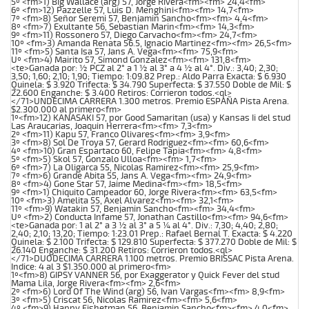
5º <fm>1) Big Wallace (arg) 57, Jorge Rivera<fm><fm> 24,4<fm>
6º <fm>12) Pazzelle 57, Luis D. Menghini<fm><fm> 14,7<fm>
7º <fm>8) Señor Seremi 57, Benjamin Sancho<fm><fm> 4,4<fm>
8º <fm>7) Exultante 56, Sebastian Marin<fm><fm> 14,3<fm>
9º <fm>11) Rossonero 57, Diego Carvacho<fm><fm> 24,7<fm>
10º <fm>3) Amanda Renata 56.5, Ignacio Martinez<fm><fm> 26,5<fm>
11º <fm>5) Santa Isa 57, Jans A. Vega<fm><fm> 75,9<fm>
Uº <fm>4) Mairito 57, Simond Gonzalez<fm><fm> 131,8<fm>
<te>Ganada por: ½ PCZ al 2° a 1 ½ al 3° a 4 ½ al 4°. Div.: 3,40; 2,30;
3,50; 1,60; 2,10; 1,90; Tiempo: 1:09.82 Prep.: Aldo Parra Exacta: $ 6.930
Quinela: $ 3.920 Trifecta: $ 34.790 Superfecta: $ 37.550 Doble de Mil: $
22.600 Enganche: $ 3.400 Retiros: Corrieron todos.<ql>
</71>UNDECIMA CARRERA 1.300 metros. Premio ESPAÑA Pista Arena.
$2.300.000 al primero<fm>
1º<fm>12) KANASAKI 57, por Good Samaritan (usa) y Kansas Ii del stud
Las Araucarias, Joaquin Herrera<fm><fm> 7,3<fm>
2º <fm>11) Kapu 57, Franco Olivares<fm><fm> 3,9<fm>
3º <fm>8) Sol De Troya 57, Gerard Rodriguez<fm><fm> 60,6<fm>
4º <fm>10) Gran Espartaco 60, Felipe Tapia<fm><fm> 4,8<fm>
5º <fm>5) Skol 57, Gonzalo Ulloa<fm><fm> 1,7<fm>
6º <fm>7) La Oligarca 55, Nicolas Ramirez<fm><fm> 25,9<fm>
7º <fm>6) Grande Abita 55, Jans A. Vega<fm><fm> 24,9<fm>
8º <fm>4) Gone Star 57, Jaime Medina<fm><fm> 18,5<fm>
9º <fm>1) Chiquito Campeador 60, Jorge Rivera<fm><fm> 63,5<fm>
10º <fm>3) Amelita 55, Axel Alvarez<fm><fm> 32,1<fm>
11º <fm>9) Watakin 57, Benjamin Sancho<fm><fm> 34,4<fm>
Uº <fm>2) Conducta Infame 57, Jonathan Castillo<fm><fm> 94,6<fm>
<te>Ganada por: 1 al 2° a 3 ½ al 3° a 5 ¼ al 4°. Div.: 7,30; 4,40; 2,80;
2,40; 2,10; 13,20; Tiempo: 1:23.01 Prep.: Rafael Bernal T. Exacta: $ 4.220
Quinela: $ 2.100 Trifecta: $ 129.810 Superfecta: $ 377.270 Doble de Mil: $
26.140 Enganche: $ 31.200 Retiros: Corrieron todos.<ql>
</71>DUODECIMA CARRERA 1.100 metros. Premio BRISSAC Pista Arena.
Indice: 4 al 3 $1.350.000 al primero<fm>
1º<fm>8) GIPSY VANNER 56, por Exaggerator y Quick Fever del stud
Mama Lila, Jorge Rivera<fm><fm> 2,6<fm>
2º <fm>6) Lord Of The Wind (arg) 56, Ivan Vargas<fm><fm> 8,9<fm>
3º <fm>5) Criscat 56, Nicolas Ramirez<fm><fm> 5,6<fm>
4º <fm>9) Happy Fishetman 56, Benjamin Sancho<fm><fm> 4,0<fm>