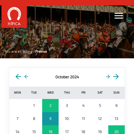
You are at:
Home
Prensa
October 2024
MON
TUE
WED
THU
FRI
SAT
SUN
1
2
3
4
5
6
7
8
9
10
11
12
13
14
15
16
17
18
19
20