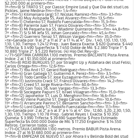
$2.200.000 al primero<fm>
1º<fm>9) SI TRATO 57, por Classic Empire (usa) y Que Dia del stud Los
Pickles, Jaime Medina<fm><fm> 1,4<fm>
2º <fm>5) Kilimanjaro (arg) 57, Nicolas Ramirez<fm><fm> 3,1<fm>
3º <fm>6) Muy Avispada 55, Axel Alvarez<fm><fm> 13,5<fm>
4º <fm>1) Chelenko 57, Rodolfo Fuenzalida<fm><fm> 15,3<fm>
5º <fm>8) Pariente Juan 57, Franco Olivares<fm><fm> 5,1<fm>
6º <fm>3) Mi Pequeña Isa 55, Wladimir Quinteros<fm><fm> 44,8<fm>
7º <fm>7) Si Si Mi Jefa 55, Johan Gonzalez<fm><fm> 45,4<fm>
Uº <fm>2) Guerrero Tenaz 57, Wilson Vargas<fm><fm> 35,0<fm>
<te>Ganada por: 9 al 2° a 11 al 3° a 17 ¾ al 4°. Div.: 1,40; 1,10; 1,10; 1,10;
1,10; 1,30; Tiempo: 1:24.12 Prep.: Juan Baeza Exacta: $ 620 Quinela: $ 440
Trifecta: $ 3.490 Superfecta: $ 7.450 Doble de Mil: $ 2.380 Triple 1°: $
10.880 Triple 2°: $ 5.220 Retiros: (4) Hijo Del Rey<ql>
</71>SEPTIMA CARRERA 1.100 metros. Premio BACCANTE Pista Arena.
Indice: 2 al 1 $1.350.000 al primero<fm>
1º<fm>8) ROJO BURGUES 57, por Straight Up y Aldahara del stud Felisi,
Carlos Ortega<fm><fm> 12,6<fm>
2º <fm>7) You And I 57, Gerard Rodriguez<fm><fm> 4,2<fm>
3º <fm>4) Gran Gallega 57, Guillermo A. Perez<fm><fm> 3,5<fm>
4º <fm>3) Todo Cambia 57, Jose Eyzaguirre<fm><fm> 91,4<fm>
5º <fm>11) Justinsito Crack 57, Franco Olivares<fm><fm> 14,2<fm>
6º <fm>2) Creed 57, Jorge Rivera<fm><fm> 60,6<fm>
7º <fm>10) Coin Toss 56, Ivan Vargas<fm><fm> 13,3<fm>
8º <fm>9) Sociegate Papurri 57, Israel Villagran<fm><fm> 15,0<fm>
9º <fm>12) Japoneitor 57, Luis D. Menghini<fm><fm> 16,6<fm>
10º <fm>6) Viene Puelche 57, Diego Carvacho<fm><fm> 10,6<fm>
11º <fm>1) Arrancate Pairino 57, Benjamin Sancho<fm><fm> 3,0<fm>
Uº <fm>5) Lord Daddy 57, Rodolfo Fuenzalida<fm><fm> 11,1<fm>
<te>Ganada por: 2 al 2° a 4 al 3° a 4 ½ al 4°. Div.: 12,60; 3,20; 2,30; 1,50;
1,30; 1,10; Tiempo: 1:10.78 Prep.: Gabriel Reyes I. Exacta: $ 10.350
Quinela: $ 3.990 Trifecta: $ 39.690 Superfecta: $ Pozo Estimado
Superfecta $4.000.000 Doble de Mil: $ 17.250 Enganche: $ 14.550
Retiros: Corrieron todos.<ql>
</71>OCTAVA CARRERA 1.100 metros. Premio BABUR Pista Arena.
Indice: 27 al 16 $1.680.000 al primero<fm>
1º<fm>9) EMPEZAR DE NUEVO 57, por Ahora Ii y Belinda Bold del stud