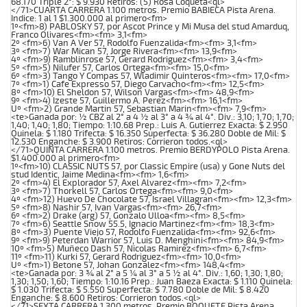
68.170 Triple 2°: $ 9.930 Retiros: (5) Rosa Coqueta<ql>
</71>CUARTA CARRERA 1.100 metros. Premio BABIECA Pista Arena.
Indice: 1 al 1 $1.300.000 al primero<fm>
1º<fm>8) PABLOSKY 57, por Ascot Prince y Mi Musa del stud Amarduq,
Franco Olivares<fm><fm> 3,1<fm>
2º <fm>6) Van A Ver 57, Rodolfo Fuenzalida<fm><fm> 3,1<fm>
3º <fm>7) War Mican 57, Jorge Rivera<fm><fm> 13,9<fm>
4º <fm>9) Ramblinrose 57, Gerard Rodriguez<fm><fm> 3,4<fm>
5º <fm>5) Nilufer 57, Carlos Ortega<fm><fm> 15,0<fm>
6º <fm>3) Tango Y Compas 57, Wladimir Quinteros<fm><fm> 17,0<fm>
7º <fm>1) Cafe Expresso 57, Diego Carvacho<fm><fm> 12,5<fm>
8º <fm>10) El Sheldon 57, Wilson Vargas<fm><fm> 48,9<fm>
9º <fm>4) Izeste 57, Guillermo A. Perez<fm><fm> 16,1<fm>
Uº <fm>2) Grande Martin 57, Sebastian Marin<fm><fm> 7,9<fm>
<te>Ganada por: ½ CBZ al 2° a 4 ½ al 3° a 4 ¾ al 4°. Div.: 3,10; 1,70; 1,70;
1,40; 1,40; 1,80; Tiempo: 1:10.68 Prep.: Luis A. Gutierrez Exacta: $ 2.950
Quinela: $ 1.180 Trifecta: $ 16.350 Superfecta: $ 36.280 Doble de Mil: $
12.530 Enganche: $ 3.900 Retiros: Corrieron todos.<ql>
</71>QUINTA CARRERA 1.100 metros. Premio BERDYPOLO Pista Arena.
$1.400.000 al primero<fm>
1º<fm>10) CLASSIC NUTS 57, por Classic Empire (usa) y Gone Nuts del
stud Identic, Jaime Medina<fm><fm> 1,6<fm>
2º <fm>4) El Explorador 57, Axel Alvarez<fm><fm> 7,2<fm>
3º <fm>7) Thorkell 57, Carlos Ortega<fm><fm> 9,0<fm>
4º <fm>12) Huevo De Chocolate 57, Israel Villagran<fm><fm> 12,3<fm>
5º <fm>8) Nashir 57, Ivan Vargas<fm><fm> 26,7<fm>
6º <fm>2) Drake (arg) 57, Gonzalo Ulloa<fm><fm> 8,5<fm>
7º <fm>6) Seattle Snow 55.5, Ignacio Martinez<fm><fm> 18,3<fm>
8º <fm>3) Puente Viejo 57, Rodolfo Fuenzalida<fm><fm> 92,6<fm>
9º <fm>9) Peterdan Warrior 57, Luis D. Menghini<fm><fm> 84,9<fm>
10º <fm>5) Muñeco Dash 57, Nicolas Ramirez<fm><fm> 6,7<fm>
11º <fm>11) Kurki 57, Gerard Rodriguez<fm><fm> 10,0<fm>
Uº <fm>1) Betone 57, Johan Gonzalez<fm><fm> 148,4<fm>
<te>Ganada por: 3 ¾ al 2° a 5 ¼ al 3° a 5 ½ al 4°. Div.: 1,60; 1,30; 1,80;
1,30; 1,50; 1,60; Tiempo: 1:10.16 Prep.: Juan Baeza Exacta: $ 1.110 Quinela:
$ 1.030 Trifecta: $ 5.550 Superfecta: $ 7.780 Doble de Mil: $ 8.420
Enganche: $ 8.600 Retiros: Corrieron todos.<ql>
</71>SEXTA CARRERA 1.300 metros. Premio BOQUETE Pista Arena.