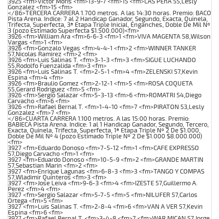
3925 <fm>Victor Moris <fm>13-9-7 <fm>15 <fm>LAS PEñA 55,Lesly
Gonzalez <fm>15 <fm>
</86>TERCERA CARRERA 1.700 metros. A las 14:30 horas. Premio: BACO
Pista Arena. Indice: 7 al 2 Handicap Ganador, Segundo, Exacta, Quinela,
Trifecta, Superfecta, 3ª Etapa Triple Inicial, Enganches, Doble De Mil Nº
3 (pozo Estimado Superfecta $1.500.000)<fm>
3926 <fm>William Ara <fm>6-6-3 <fm>1 <fm>VIVA MAGENTA 58,Wilson
Vargas <fm>1 <fm>
3926 <fm>Gonzalo Vegas <fm>4-4-1 <fm>2 <fm>WINNER TANKER
57,Nicolas Ramirez <fm>2 <fm>
3926 <fm>Luis Salinas T. <fm>3-1-3 <fm>3 <fm>SIGUE LUCHANDO
55,Rodolfo Fuenzalida <fm>3 <fm>
3926 <fm>Luis Salinas T. <fm>2-5-1 <fm>4 <fm>ZELENSKI 57,Kevin
Espina <fm>4 <fm>
3926 <fm>Braulio Gomez <fm>2-12-1 <fm>5 <fm>ROSA COQUETA
55,Gerard Rodriguez <fm>5 <fm>
3926 <fm>Sergio Salazar <fm>5-3-13 <fm>6 <fm>ROMATRI 54,Diego
Carvacho <fm>6 <fm>
3926 <fm>Rafael Bernal T. <fm>1-4-10 <fm>7 <fm>PIRATON 53,Lesly
Gonzalez <fm>7 <fm>
</86>CUARTA CARRERA 1.100 metros. A las 15:00 horas. Premio:
BABIECA Pista Arena. Indice: 1 al 1 Handicap Ganador, Segundo, Tercero,
Exacta, Quinela, Trifecta, Superfecta, 1ª Etapa Triple Nº 2 De $1.000,
Doble De Mil Nº 4 (pozo Estimado Triple Nº 2 De $1.000 $8.000.000)
<fm>
3927 <fm>Eduardo Donoso <fm>7-5-12 <fm>1 <fm>CAFE EXPRESSO
57,Diego Carvacho <fm>1 <fm>
3927 <fm>Eduardo Donoso <fm>10-5-9 <fm>2 <fm>GRANDE MARTIN
57,Sebastian Marin <fm>2 <fm>
3927 <fm>Enrique Lagunas <fm>6-8-3 <fm>3 <fm>TANGO Y COMPAS
57,Wladimir Quinteros <fm>3 <fm>
3927 <fm>Jose Leiva <fm>9-6-3 <fm>4 <fm>IZESTE 57,Guillermo A.
Perez <fm>4 <fm>
3927 <fm>Sergio Salazar <fm>5-7-5 <fm>5 <fm>NILUFER 57,Carlos
Ortega <fm>5 <fm>
3927 <fm>Luis Salinas T. <fm>2-8-4 <fm>6 <fm>VAN A VER 57,Kevin
Espina <fm>6 <fm>
3927 <fm>Rafael Bernal T. <fm>3-4-8 <fm>7 <fm>WAR MICAN 57,Jorge