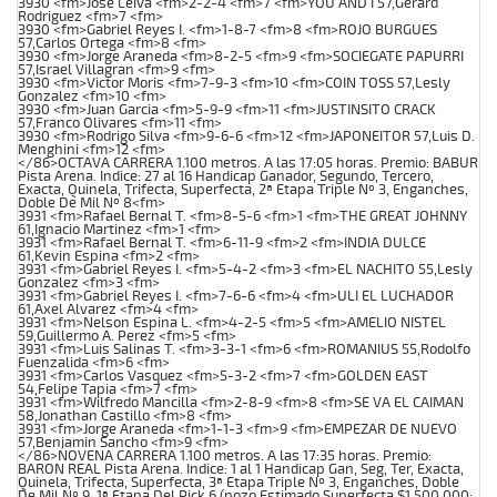
3930 <fm>Jose Leiva <fm>2-2-4 <fm>7 <fm>YOU AND I 57,Gerard
Rodriguez <fm>7 <fm>
3930 <fm>Gabriel Reyes I. <fm>1-8-7 <fm>8 <fm>ROJO BURGUES
57,Carlos Ortega <fm>8 <fm>
3930 <fm>Jorge Araneda <fm>8-2-5 <fm>9 <fm>SOCIEGATE PAPURRI
57,Israel Villagran <fm>9 <fm>
3930 <fm>Victor Moris <fm>7-9-3 <fm>10 <fm>COIN TOSS 57,Lesly
Gonzalez <fm>10 <fm>
3930 <fm>Juan Garcia <fm>5-9-9 <fm>11 <fm>JUSTINSITO CRACK
57,Franco Olivares <fm>11 <fm>
3930 <fm>Rodrigo Silva <fm>9-6-6 <fm>12 <fm>JAPONEITOR 57,Luis D.
Menghini <fm>12 <fm>
</86>OCTAVA CARRERA 1.100 metros. A las 17:05 horas. Premio: BABUR
Pista Arena. Indice: 27 al 16 Handicap Ganador, Segundo, Tercero,
Exacta, Quinela, Trifecta, Superfecta, 2ª Etapa Triple Nº 3, Enganches,
Doble De Mil Nº 8<fm>
3931 <fm>Rafael Bernal T. <fm>8-5-6 <fm>1 <fm>THE GREAT JOHNNY
61,Ignacio Martinez <fm>1 <fm>
3931 <fm>Rafael Bernal T. <fm>6-11-9 <fm>2 <fm>INDIA DULCE
61,Kevin Espina <fm>2 <fm>
3931 <fm>Gabriel Reyes I. <fm>5-4-2 <fm>3 <fm>EL NACHITO 55,Lesly
Gonzalez <fm>3 <fm>
3931 <fm>Gabriel Reyes I. <fm>7-6-6 <fm>4 <fm>ULI EL LUCHADOR
61,Axel Alvarez <fm>4 <fm>
3931 <fm>Nelson Espina L. <fm>4-2-5 <fm>5 <fm>AMELIO NISTEL
59,Guillermo A. Perez <fm>5 <fm>
3931 <fm>Luis Salinas T. <fm>3-3-1 <fm>6 <fm>ROMANIUS 55,Rodolfo
Fuenzalida <fm>6 <fm>
3931 <fm>Carlos Vasquez <fm>5-3-2 <fm>7 <fm>GOLDEN EAST
54,Felipe Tapia <fm>7 <fm>
3931 <fm>Wilfredo Mancilla <fm>2-8-9 <fm>8 <fm>SE VA EL CAIMAN
58,Jonathan Castillo <fm>8 <fm>
3931 <fm>Jorge Araneda <fm>1-1-3 <fm>9 <fm>EMPEZAR DE NUEVO
57,Benjamin Sancho <fm>9 <fm>
</86>NOVENA CARRERA 1.100 metros. A las 17:35 horas. Premio:
BARON REAL Pista Arena. Indice: 1 al 1 Handicap Gan, Seg, Ter, Exacta,
Quinela, Trifecta, Superfecta, 3ª Etapa Triple Nº 3, Enganches, Doble
De Mil Nº 9, 1ª Etapa Del Pick 6 (pozo Estimado Superfecta $1.500.000;