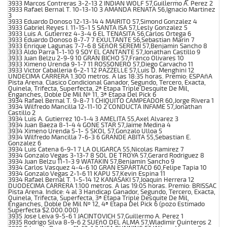
3933 Marcos Contreras 3-2-13 2 INDIAN WOLF 57,Guillermo A. Perez 2
3933 Rafael Bernal T. 10-13-10 3 AMANDA RENATA 56,Ignacio Martinez
3
3933 Eduardo Donoso 12-13-14 4 MAIRITO 57,Simond Gonzalez 4
3933 Gabriel Reyes I. 11-15-1 5 SANTA ISA 57,Lesly Gonzalez 5
3933 Luis A. Gutierrez 4-3-4 6 EL TENASITA 56,Carlos Ortega 6
3933 Eduardo Donoso 8-7-7 7 EXULTANTE 56,Sebastian Marin 7
3933 Enrique Lagunas 7-7-6 8 SEñOR SEREMI 57,Benjamin Sancho 8
3933 Aldo Parra 1-1-10 9 SOY EL CANTANTE 57,Jonathan Castillo 9
3933 Juan Belzu 2-9-9 10 GRAN BICHO 57,Franco Olivares 10
3933 Ximeno Urenda 9-1-7 11 ROSSONERO 57,Diego Carvacho 11
3933 Victor Caballeria 6-2-1 12 PAZZELLE 57,Luis D. Menghini 12
UNDECIMA CARRERA 1.300 metros. A las 18:35 horas. Premio: ESPAñA
Pista Arena. Clasico Condicional Ganador, Segundo, Tercero, Exacta,
Quinela, Trifecta, Superfecta, 2ª Etapa Triple Desquite De Mil,
Enganches, Doble De Mil Nº 11, 3ª Etapa Del Pick 6
3934 Rafael Bernal T. 9-8-7 1 CHIQUITO CAMPEADOR 60,Jorge Rivera 1
3934 Wilfredo Mancilla 12-11-10 2 CONDUCTA INFAME 57,Jonathan
Castillo 2
3934 Luis A. Gutierrez 10-1-4 3 AMELITA 55,Axel Alvarez 3
3934 Juan Baeza 8-1-4 4 GONE STAR 57,Jaime Medina 4
3934 Ximeno Urenda 5-1- 5 SKOL 57,Gonzalo Ulloa 5
3934 Wilfredo Mancilla 7-6-3 6 GRANDE ABITA 55,Sebastian E.
Gonzalez 6
3934 Luis Catena 6-9-1 7 LA OLIGARCA 55,Nicolas Ramirez 7
3934 Gonzalo Vegas 3-13-7 8 SOL DE TROYA 57,Gerard Rodriguez 8
3934 Juan Belzu 11-1-3 9 WATAKIN 57,Benjamin Sancho 9
3934 Carlos Vasquez 4-4-6 10 GRAN ESPARTACO 60,Felipe Tapia 10
3934 Gonzalo Vegas 2-1-6 11 KAPU 57,Kevin Espina 11
3934 Rafael Bernal T. 1-5-14 12 KANASAKI 57,Joaquin Herrera 12
DUODECIMA CARRERA 1.100 metros. A las 19:05 horas. Premio: BRISSAC
Pista Arena. Indice: 4 al 3 Handicap Ganador, Segundo, Tercero, Exacta,
Quinela, Trifecta, Superfecta, 3ª Etapa Triple Desquite De Mil,
Enganches, Doble De Mil Nº 12, 4ª Etapa Del Pick 6 (pozo Estimado
Superfecta $2.000.000)
3935 Jose Leiva 9-5-6 1 JACINTOVICH 57,Guillermo A. Perez 1
3935 Rodrigo Silva 8-9-6 2 SUEñO DEL ALMA 57,Wladimir Quinteros 2