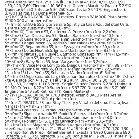
<te>Ganada por: ½ al 2° a 3 ¼ al 3° a 3 ¾ al 4°. Div.: 4,50; 1,90; 1,50;
1,50; 1,20; 2,60; Tiempo: 1:10.86 Prep.: Oliverio Martinez Exacta: $ 2.910
Quinela: $ 1.250 Trifecta: $ 34.250 Superfecta: $ 94.170 Enganche: $
3.700 Retiros: (11) Doña Athenea<ql>
</71>SEGUNDA CARRERA 1.100 metros. Premio BAJADOR Pista Arena.
$1.100.000 al primero<fm>
1º<fm>6) IGMAFE 55.5, por Sahara Spirit y La Casa Azul del stud Urra,
Gerard Rodriguez<fm><fm> 4,8<fm>
2º <fm>10) El Veneco 57, Guillermo A. Perez<fm><fm> 2,2<fm>
3º <fm>7) Tan Decorativa 55, Nicolas Ramirez<fm><fm> 10,1<fm>
4º <fm>3) Generadora 56, Benjamin Sancho<fm><fm> 4,9<fm>
5º <fm>5) Angel Moon 55, Rodolfo Fuenzalida<fm><fm> 96,9<fm>
6º <fm>12) Regalon Mio 55, Jose Eyzaguirre<fm><fm> 30,4<fm>
7º <fm>2) Go Go Next 55.5, Ignacio Martinez<fm><fm> 83,1<fm>
8º <fm>4) Natural De Nueve 57, Simond Gonzalez<fm><fm> 11,5<fm>
9º <fm>1) Cotto 57, Jorge Rivera<fm><fm> 19,4<fm>
10º <fm>8) Baby Beba 55, Ivan Vargas<fm><fm> 5,2<fm>
11º <fm>14) Voce Mexe Comigo 55, Diego Carvacho<fm><fm> 88,7<fm>
12º <fm>9) Doña Aurora 55, Luis D. Menghini<fm><fm> 22,5<fm>
13º <fm>15) Las Peña 55, Sebastian Marin<fm><fm> 61,6<fm>
Uº <fm>13) Sigo Soñando (arg) 55, Johan Gonzalez<fm><fm> 184,2<fm>
<te>Ganada por: ¾ al 2° a 1 al 3° a 2 al 4°. Div.: 4,80; 2,00; 1,60; 1,60;
1,30; 1,60; Tiempo: 1:11.86 Prep.: Sergio Salazar Exacta: $ 2.900 Quinela:
$ 1.310 Trifecta: $ 22.420 Superfecta: $ 37.720 Doble de Mil: $ 21.060
Enganche: $ 19.550 Retiros: (11) Reina Maite<ql>
</71>TERCERA CARRERA 1.700 metros. Premio BACO Pista Arena.
Indice: 7 al 2 $1.950.000 al primero<fm>
1º<fm>7) PIRATON 53, por Stay Thirsty y Villalba del stud Pirata, Ivan
Vargas<fm><fm> 2,7<fm>
2º <fm>4) Zelenski 57, Israel Villagran<fm><fm> 2,2<fm>
3º <fm>3) Sigue Luchando 55, Rodolfo Fuenzalida<fm><fm> 6,7<fm>
4º <fm>2) Winner Tanker 57, Nicolas Ramirez<fm><fm> 3,0<fm>
5º <fm>6) Romatri 54.5, Diego Carvacho<fm><fm> 20,5<fm>
Uº <fm>1) Viva Magenta 58, Wilson Vargas<fm><fm> 14,3<fm>
<te>Ganada por: 10 ¾ al 2° a 15 al 3° a 18 ½ al 4°. Div.: 2,70; 1,20; 1,30; ; ;
; Tiempo: 1:51.86 Prep.: Rafael Bernal T. Exacta: $ 1.490 Quinela: $ 680
Trifecta: $ 8.550 Superfecta: $ 12.520 Doble de Mil: $ 24.330 Triple 1°: $