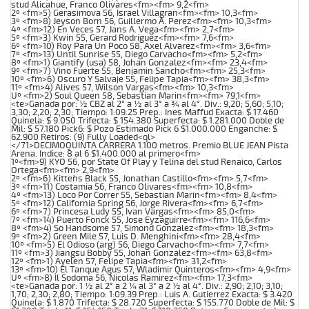
stud Alicahue, Franco Olivares<fm><fm> 9,2<fm>
2º <fm>5) Gerasimova 56, Israel Villagran<fm><fm> 10,3<fm>
3º <fm>8) Jeyson Born 56, Guillermo A. Perez<fm><fm> 10,3<fm>
4º <fm>12) En Veces 57, Jans A. Vega<fm><fm> 2,7<fm>
5º <fm>3) Kwin 55, Gerard Rodriguez<fm><fm> 7,6<fm>
6º <fm>10) Roy Para Un Poco 58, Axel Alvarez<fm><fm> 3,6<fm>
7º <fm>13) Until Sunrise 55, Diego Carvacho<fm><fm> 5,2<fm>
8º <fm>1) Giantify (usa) 58, Johan Gonzalez<fm><fm> 23,4<fm>
9º <fm>7) Vino Fuerte 55, Benjamin Sancho<fm><fm> 25,3<fm>
10º <fm>6) Oscuro Y Salvaje 55, Felipe Tapia<fm><fm> 38,3<fm>
11º <fm>4) Alives 57, Wilson Vargas<fm><fm> 10,3<fm>
Uº <fm>2) Soul Queen 58, Sebastian Marin<fm><fm> 79,1<fm>
<te>Ganada por: ½ CBZ al 2° a ½ al 3° a ¾ al 4°. Div.: 9,20; 5,60; 5,10;
3,30; 2,20; 2,30; Tiempo: 1:09.25 Prep.: Ines Maffud Exacta: $ 17.460
Quinela: $ 9.050 Trifecta: $ 154.380 Superfecta: $ 1.281.000 Doble de
Mil: $ 57.180 Pick6: $ Pozo Estimado Pick 6 $1.000.000 Enganche: $
62.900 Retiros: (9) Fully Loaded<ql>
</71>DECIMOQUINTA CARRERA 1.100 metros. Premio BLUE JEAN Pista
Arena. Indice: 8 al 6 $1.400.000 al primero<fm>
1º<fm>9) KYO 56, por State Of Play y Telina del stud Renaico, Carlos
Ortega<fm><fm> 2,9<fm>
2º <fm>6) Kitten`s Black 55, Jonathan Castillo<fm><fm> 5,7<fm>
3º <fm>11) Costamia 56, Franco Olivares<fm><fm> 10,8<fm>
4º <fm>13) Loco Por Correr 55, Sebastian Marin<fm><fm> 8,4<fm>
5º <fm>12) California Spring 56, Jorge Rivera<fm><fm> 6,7<fm>
6º <fm>7) Princesa Ludy 55, Ivan Vargas<fm><fm> 85,0<fm>
7º <fm>14) Puerto Fonck 55, Jose Eyzaguirre<fm><fm> 116,6<fm>
8º <fm>4) So Handsome 57, Simond Gonzalez<fm><fm> 18,3<fm>
9º <fm>2) Green Mile 57, Luis D. Menghini<fm><fm> 28,4<fm>
10º <fm>5) El Odioso (arg) 56, Diego Carvacho<fm><fm> 7,7<fm>
11º <fm>3) Jiangsu Bobby 55, Johan Gonzalez<fm><fm> 63,8<fm>
12º <fm>1) Ayelen 57, Felipe Tapia<fm><fm> 31,2<fm>
13º <fm>10) El Tanque Agus 57, Wladimir Quinteros<fm><fm> 4,9<fm>
Uº <fm>8) Il Sodoma 56, Nicolas Ramirez<fm><fm> 17,3<fm>
<te>Ganada por: 1 ½ al 2° a 2 ¼ al 3° a 2 ½ al 4°. Div.: 2,90; 2,10; 3,10;
1,70; 2,30; 2,80; Tiempo: 1:09.39 Prep.: Luis A. Gutierrez Exacta: $ 3.420
Quinela: $ 1.870 Trifecta: $ 28.720 Superfecta: $ 155.770 Doble de Mil: $