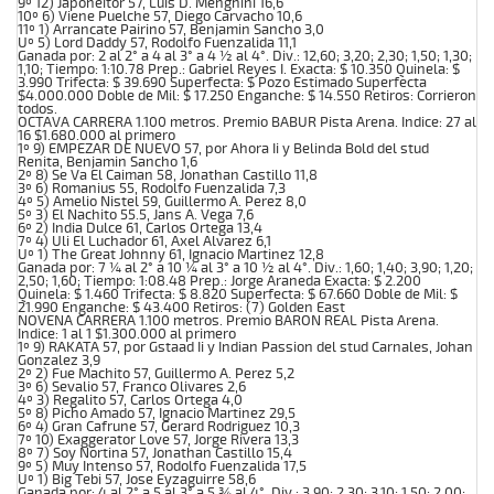
9º 12) Japoneitor 57, Luis D. Menghini 16,6
10º 6) Viene Puelche 57, Diego Carvacho 10,6
11º 1) Arrancate Pairino 57, Benjamin Sancho 3,0
Uº 5) Lord Daddy 57, Rodolfo Fuenzalida 11,1
Ganada por: 2 al 2° a 4 al 3° a 4 ½ al 4°. Div.: 12,60; 3,20; 2,30; 1,50; 1,30;
1,10; Tiempo: 1:10.78 Prep.: Gabriel Reyes I. Exacta: $ 10.350 Quinela: $
3.990 Trifecta: $ 39.690 Superfecta: $ Pozo Estimado Superfecta
$4.000.000 Doble de Mil: $ 17.250 Enganche: $ 14.550 Retiros: Corrieron
todos.
OCTAVA CARRERA 1.100 metros. Premio BABUR Pista Arena. Indice: 27 al
16 $1.680.000 al primero
1º 9) EMPEZAR DE NUEVO 57, por Ahora Ii y Belinda Bold del stud
Renita, Benjamin Sancho 1,6
2º 8) Se Va El Caiman 58, Jonathan Castillo 11,8
3º 6) Romanius 55, Rodolfo Fuenzalida 7,3
4º 5) Amelio Nistel 59, Guillermo A. Perez 8,0
5º 3) El Nachito 55.5, Jans A. Vega 7,6
6º 2) India Dulce 61, Carlos Ortega 13,4
7º 4) Uli El Luchador 61, Axel Alvarez 6,1
Uº 1) The Great Johnny 61, Ignacio Martinez 12,8
Ganada por: 7 ¼ al 2° a 10 ¼ al 3° a 10 ½ al 4°. Div.: 1,60; 1,40; 3,90; 1,20;
2,50; 1,60; Tiempo: 1:08.48 Prep.: Jorge Araneda Exacta: $ 2.200
Quinela: $ 1.460 Trifecta: $ 8.820 Superfecta: $ 67.660 Doble de Mil: $
21.990 Enganche: $ 43.400 Retiros: (7) Golden East
NOVENA CARRERA 1.100 metros. Premio BARON REAL Pista Arena.
Indice: 1 al 1 $1.300.000 al primero
1º 9) RAKATA 57, por Gstaad Ii y Indian Passion del stud Carnales, Johan
Gonzalez 3,9
2º 2) Fue Machito 57, Guillermo A. Perez 5,2
3º 6) Sevalio 57, Franco Olivares 2,6
4º 3) Regalito 57, Carlos Ortega 4,0
5º 8) Picho Amado 57, Ignacio Martinez 29,5
6º 4) Gran Cafrune 57, Gerard Rodriguez 10,3
7º 10) Exaggerator Love 57, Jorge Rivera 13,3
8º 7) Soy Nortina 57, Jonathan Castillo 15,4
9º 5) Muy Intenso 57, Rodolfo Fuenzalida 17,5
Uº 1) Big Tebi 57, Jose Eyzaguirre 58,6
Ganada por: 4 al 2° a 5 al 3° a 5 ¾ al 4°. Div.: 3,90; 2,30; 3,10; 1,50; 2,00;