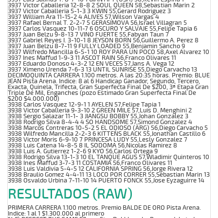
3937 Victor Caballeria 12-8-8 2 SOUL QUEEN 58,Sebastian Marin 2
3937 Victor Caballeria 5-1-3 3 KWIN 55,Gerard Rodriguez 3
3937 William Ara 11-15-2 4 ALIVES 57,Wilson Vargas 4
3937 Rafael Bernal T. 2-2-7 5 GERASIMOVA 56,Israel Villagran 5
3937 Carlos Vasquez 10-11-7 6 OSCURO Y SALVAJE 55,Felipe Tapia 6
3937 Juan Belzu 9-8-13 7 VINO FUERTE 55,Fabyan Taun 7
3937 Gabriel Reyes I. 3-10-1 8 JEYSON BORN 56,Guillermo A. Perez 8
3937 Juan Belzu 8-7-11 9 FULLY LOADED 55,Benjamin Sancho 9
3937 Wilfredo Mancilla 6-5-1 10 ROY PARA UN POCO 58,Axel Alvarez 10
3937 Ines Maffud 1-9-3 11 ASCOT RAIN 56,Franco Olivares 11
3937 Eduardo Donoso 4-3-2 12 EN VECES 57,Jans A. Vega 12
3937 Ximeno Urenda 7-6-3 13 UNTIL SUNRISE 55,Diego Carvacho 13
DECIMOQUINTA CARRERA 1.100 metros. A las 20:35 horas. Premio: BLUE
JEAN Pista Arena. Indice: 8 al 6 Handicap Ganador, Segundo, Tercero,
Exacta, Quinela, Trifecta, Gran Superfecta Final De $200, 3ª Etapa Gran
Triple De Mil, Enganches (pozo Estimado Gran Superfecta Final De
$200 $4.000.000)
3938 Carlos Vasquez 12-9-1 1 AYELEN 57,Felipe Tapia 1
3938 Victor Caballeria 9-3-10 2 GREEN MILE 57,Luis D. Menghini 2
3938 Sergio Salazar 11-1- 3 JIANGSU BOBBY 55,Johan Gonzalez 3
3938 Rodrigo Silva 8-4-4 4 SO HANDSOME 57,Simond Gonzalez 4
3938 Marcos Contreras 10-5-2 5 EL ODIOSO (ARG) 56,Diego Carvacho 5
3938 Wilfredo Mancilla 2-2-3 6 KITTEN`S BLACK 55,Jonathan Castillo 6
3938 Victor Moris 6-9-10 7 PRINCESA LUDY 55,Lesly Gonzalez 7
3938 Luis Catena 14-8-5 8 IL SODOMA 56,Nicolas Ramirez 8
3938 Luis A. Gutierrez 1-2-6 9 KYO 56,Carlos Ortega 9
3938 Rodrigo Silva 13-1-3 10 EL TANQUE AGUS 57,Wladimir Quinteros 10
3938 Ines Maffud 3-7-3 11 COSTAMIA 56,Franco Olivares 11
3938 Luis Valdivia 5-4-5 12 CALIFORNIA SPRING 56,Jorge Rivera 12
3938 Braulio Gomez 4-4-11 13 LOCO POR CORRER 55,Sebastian Marin 13
3938 Osvaldo Urbina 7-11-10 14 PUERTO FONCK 55,Jose Eyzaguirre 14
RESULTADOS (RAW)
PRIMERA CARRERA 1.100 metros. Premio BALDE DE ORO Pista Arena.
Indice: 1 al 1 $1.300.000 al primero