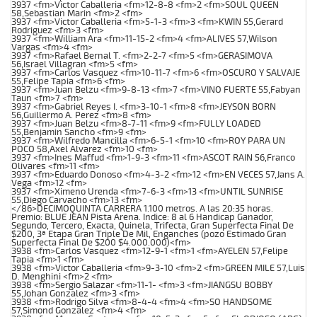
3937 <fm>Victor Caballeria <fm>12-8-8 <fm>2 <fm>SOUL QUEEN
58,Sebastian Marin <fm>2 <fm>
3937 <fm>Victor Caballeria <fm>5-1-3 <fm>3 <fm>KWIN 55,Gerard
Rodriguez <fm>3 <fm>
3937 <fm>William Ara <fm>11-15-2 <fm>4 <fm>ALIVES 57,Wilson
Vargas <fm>4 <fm>
3937 <fm>Rafael Bernal T. <fm>2-2-7 <fm>5 <fm>GERASIMOVA
56,Israel Villagran <fm>5 <fm>
3937 <fm>Carlos Vasquez <fm>10-11-7 <fm>6 <fm>OSCURO Y SALVAJE
55,Felipe Tapia <fm>6 <fm>
3937 <fm>Juan Belzu <fm>9-8-13 <fm>7 <fm>VINO FUERTE 55,Fabyan
Taun <fm>7 <fm>
3937 <fm>Gabriel Reyes I. <fm>3-10-1 <fm>8 <fm>JEYSON BORN
56,Guillermo A. Perez <fm>8 <fm>
3937 <fm>Juan Belzu <fm>8-7-11 <fm>9 <fm>FULLY LOADED
55,Benjamin Sancho <fm>9 <fm>
3937 <fm>Wilfredo Mancilla <fm>6-5-1 <fm>10 <fm>ROY PARA UN
POCO 58,Axel Alvarez <fm>10 <fm>
3937 <fm>Ines Maffud <fm>1-9-3 <fm>11 <fm>ASCOT RAIN 56,Franco
Olivares <fm>11 <fm>
3937 <fm>Eduardo Donoso <fm>4-3-2 <fm>12 <fm>EN VECES 57,Jans A.
Vega <fm>12 <fm>
3937 <fm>Ximeno Urenda <fm>7-6-3 <fm>13 <fm>UNTIL SUNRISE
55,Diego Carvacho <fm>13 <fm>
</86>DECIMOQUINTA CARRERA 1.100 metros. A las 20:35 horas.
Premio: BLUE JEAN Pista Arena. Indice: 8 al 6 Handicap Ganador,
Segundo, Tercero, Exacta, Quinela, Trifecta, Gran Superfecta Final De
$200, 3ª Etapa Gran Triple De Mil, Enganches (pozo Estimado Gran
Superfecta Final De $200 $4.000.000)<fm>
3938 <fm>Carlos Vasquez <fm>12-9-1 <fm>1 <fm>AYELEN 57,Felipe
Tapia <fm>1 <fm>
3938 <fm>Victor Caballeria <fm>9-3-10 <fm>2 <fm>GREEN MILE 57,Luis
D. Menghini <fm>2 <fm>
3938 <fm>Sergio Salazar <fm>11-1- <fm>3 <fm>JIANGSU BOBBY
55,Johan Gonzalez <fm>3 <fm>
3938 <fm>Rodrigo Silva <fm>8-4-4 <fm>4 <fm>SO HANDSOME
57,Simond Gonzalez <fm>4 <fm>