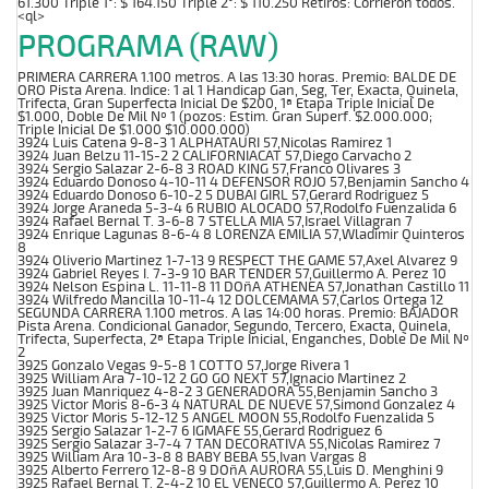
61.300 Triple 1°: $ 164.150 Triple 2°: $ 110.250 Retiros: Corrieron todos.
<ql>
PROGRAMA (RAW)
PRIMERA CARRERA 1.100 metros. A las 13:30 horas. Premio: BALDE DE
ORO Pista Arena. Indice: 1 al 1 Handicap Gan, Seg, Ter, Exacta, Quinela,
Trifecta, Gran Superfecta Inicial De $200, 1ª Etapa Triple Inicial De
$1.000, Doble De Mil Nº 1 (pozos: Estim. Gran Superf. $2.000.000;
Triple Inicial De $1.000 $10.000.000)
3924 Luis Catena 9-8-3 1 ALPHATAURI 57,Nicolas Ramirez 1
3924 Juan Belzu 11-15-2 2 CALIFORNIACAT 57,Diego Carvacho 2
3924 Sergio Salazar 2-6-8 3 ROAD KING 57,Franco Olivares 3
3924 Eduardo Donoso 4-10-11 4 DEFENSOR ROJO 57,Benjamin Sancho 4
3924 Eduardo Donoso 6-10-2 5 DUBAI GIRL 57,Gerard Rodriguez 5
3924 Jorge Araneda 5-3-4 6 RUBIO ALOCADO 57,Rodolfo Fuenzalida 6
3924 Rafael Bernal T. 3-6-8 7 STELLA MIA 57,Israel Villagran 7
3924 Enrique Lagunas 8-6-4 8 LORENZA EMILIA 57,Wladimir Quinteros
8
3924 Oliverio Martinez 1-7-13 9 RESPECT THE GAME 57,Axel Alvarez 9
3924 Gabriel Reyes I. 7-3-9 10 BAR TENDER 57,Guillermo A. Perez 10
3924 Nelson Espina L. 11-11-8 11 DOñA ATHENEA 57,Jonathan Castillo 11
3924 Wilfredo Mancilla 10-11-4 12 DOLCEMAMA 57,Carlos Ortega 12
SEGUNDA CARRERA 1.100 metros. A las 14:00 horas. Premio: BAJADOR
Pista Arena. Condicional Ganador, Segundo, Tercero, Exacta, Quinela,
Trifecta, Superfecta, 2ª Etapa Triple Inicial, Enganches, Doble De Mil Nº
2
3925 Gonzalo Vegas 9-5-8 1 COTTO 57,Jorge Rivera 1
3925 William Ara 7-10-12 2 GO GO NEXT 57,Ignacio Martinez 2
3925 Juan Manriquez 4-8-2 3 GENERADORA 55,Benjamin Sancho 3
3925 Victor Moris 8-6-3 4 NATURAL DE NUEVE 57,Simond Gonzalez 4
3925 Victor Moris 5-12-12 5 ANGEL MOON 55,Rodolfo Fuenzalida 5
3925 Sergio Salazar 1-2-7 6 IGMAFE 55,Gerard Rodriguez 6
3925 Sergio Salazar 3-7-4 7 TAN DECORATIVA 55,Nicolas Ramirez 7
3925 William Ara 10-3-8 8 BABY BEBA 55,Ivan Vargas 8
3925 Alberto Ferrero 12-8-8 9 DOñA AURORA 55,Luis D. Menghini 9
3925 Rafael Bernal T. 2-4-2 10 EL VENECO 57,Guillermo A. Perez 10