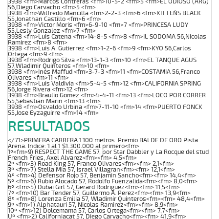
3938 <fm>Marcos Contreras <fm>10-5-2 <fm>5 <fm>EL ODIOSO (ARG)
56,Diego Carvacho <fm>5 <fm>
3938 <fm>Wilfredo Mancilla <fm>2-2-3 <fm>6 <fm>KITTEN`S BLACK
55,Jonathan Castillo <fm>6 <fm>
3938 <fm>Victor Moris <fm>6-9-10 <fm>7 <fm>PRINCESA LUDY
55,Lesly Gonzalez <fm>7 <fm>
3938 <fm>Luis Catena <fm>14-8-5 <fm>8 <fm>IL SODOMA 56,Nicolas
Ramirez <fm>8 <fm>
3938 <fm>Luis A. Gutierrez <fm>1-2-6 <fm>9 <fm>KYO 56,Carlos
Ortega <fm>9 <fm>
3938 <fm>Rodrigo Silva <fm>13-1-3 <fm>10 <fm>EL TANQUE AGUS
57,Wladimir Quinteros <fm>10 <fm>
3938 <fm>Ines Maffud <fm>3-7-3 <fm>11 <fm>COSTAMIA 56,Franco
Olivares <fm>11 <fm>
3938 <fm>Luis Valdivia <fm>5-4-5 <fm>12 <fm>CALIFORNIA SPRING
56,Jorge Rivera <fm>12 <fm>
3938 <fm>Braulio Gomez <fm>4-4-11 <fm>13 <fm>LOCO POR CORRER
55,Sebastian Marin <fm>13 <fm>
3938 <fm>Osvaldo Urbina <fm>7-11-10 <fm>14 <fm>PUERTO FONCK
55,Jose Eyzaguirre <fm>14 <fm>
RESULTADOS
</71>PRIMERA CARRERA 1.100 metros. Premio BALDE DE ORO Pista
Arena. Indice: 1 al 1 $1.300.000 al primero<fm>
1º<fm>9) RESPECT THE GAME 57, por Star Dabbler y La Rocque del stud
French Fries, Axel Alvarez<fm><fm> 4,5<fm>
2º <fm>3) Road King 57, Franco Olivares<fm><fm> 2,1<fm>
3º <fm>7) Stella Mia 57, Israel Villagran<fm><fm> 12,1<fm>
4º <fm>4) Defensor Rojo 57, Benjamin Sancho<fm><fm> 14,4<fm>
5º <fm>6) Rubio Alocado 57, Rodolfo Fuenzalida<fm><fm> 8,0<fm>
6º <fm>5) Dubai Girl 57, Gerard Rodriguez<fm><fm> 11,5<fm>
7º <fm>10) Bar Tender 57, Guillermo A. Perez<fm><fm> 13,9<fm>
8º <fm>8) Lorenza Emilia 57, Wladimir Quinteros<fm><fm> 48,4<fm>
9º <fm>1) Alphatauri 57, Nicolas Ramirez<fm><fm> 8,9<fm>
10º <fm>12) Dolcemama 57, Carlos Ortega<fm><fm> 7,7<fm>
Uº <fm>2) Californiacat 57, Diego Carvacho<fm><fm> 41,9<fm>