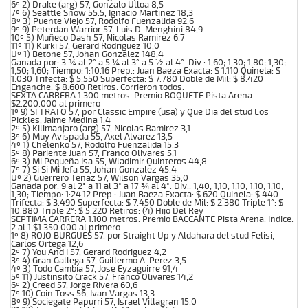
6º 2) Drake (arg) 57, Gonzalo Ulloa 8,5
7º 6) Seattle Snow 55.5, Ignacio Martinez 18,3
8º 3) Puente Viejo 57, Rodolfo Fuenzalida 92,6
9º 9) Peterdan Warrior 57, Luis D. Menghini 84,9
10º 5) Muñeco Dash 57, Nicolas Ramirez 6,7
11º 11) Kurki 57, Gerard Rodriguez 10,0
Uº 1) Betone 57, Johan Gonzalez 148,4
Ganada por: 3 ¾ al 2° a 5 ¼ al 3° a 5 ½ al 4°. Div.: 1,60; 1,30; 1,80; 1,30;
1,50; 1,60; Tiempo: 1:10.16 Prep.: Juan Baeza Exacta: $ 1.110 Quinela: $
1.030 Trifecta: $ 5.550 Superfecta: $ 7.780 Doble de Mil: $ 8.420
Enganche: $ 8.600 Retiros: Corrieron todos.
SEXTA CARRERA 1.300 metros. Premio BOQUETE Pista Arena.
$2.200.000 al primero
1º 9) SI TRATO 57, por Classic Empire (usa) y Que Dia del stud Los
Pickles, Jaime Medina 1,4
2º 5) Kilimanjaro (arg) 57, Nicolas Ramirez 3,1
3º 6) Muy Avispada 55, Axel Alvarez 13,5
4º 1) Chelenko 57, Rodolfo Fuenzalida 15,3
5º 8) Pariente Juan 57, Franco Olivares 5,1
6º 3) Mi Pequeña Isa 55, Wladimir Quinteros 44,8
7º 7) Si Si Mi Jefa 55, Johan Gonzalez 45,4
Uº 2) Guerrero Tenaz 57, Wilson Vargas 35,0
Ganada por: 9 al 2° a 11 al 3° a 17 ¾ al 4°. Div.: 1,40; 1,10; 1,10; 1,10; 1,10;
1,30; Tiempo: 1:24.12 Prep.: Juan Baeza Exacta: $ 620 Quinela: $ 440
Trifecta: $ 3.490 Superfecta: $ 7.450 Doble de Mil: $ 2.380 Triple 1°: $
10.880 Triple 2°: $ 5.220 Retiros: (4) Hijo Del Rey
SEPTIMA CARRERA 1.100 metros. Premio BACCANTE Pista Arena. Indice:
2 al 1 $1.350.000 al primero
1º 8) ROJO BURGUES 57, por Straight Up y Aldahara del stud Felisi,
Carlos Ortega 12,6
2º 7) You And I 57, Gerard Rodriguez 4,2
3º 4) Gran Gallega 57, Guillermo A. Perez 3,5
4º 3) Todo Cambia 57, Jose Eyzaguirre 91,4
5º 11) Justinsito Crack 57, Franco Olivares 14,2
6º 2) Creed 57, Jorge Rivera 60,6
7º 10) Coin Toss 56, Ivan Vargas 13,3
8º 9) Sociegate Papurri 57, Israel Villagran 15,0