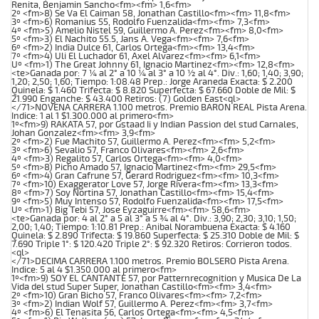
Renita, Benjamin Sancho<fm><fm> 1,6<fm>
2º <fm>8) Se Va El Caiman 58, Jonathan Castillo<fm><fm> 11,8<fm>
3º <fm>6) Romanius 55, Rodolfo Fuenzalida<fm><fm> 7,3<fm>
4º <fm>5) Amelio Nistel 59, Guillermo A. Perez<fm><fm> 8,0<fm>
5º <fm>3) El Nachito 55.5, Jans A. Vega<fm><fm> 7,6<fm>
6º <fm>2) India Dulce 61, Carlos Ortega<fm><fm> 13,4<fm>
7º <fm>4) Uli El Luchador 61, Axel Alvarez<fm><fm> 6,1<fm>
Uº <fm>1) The Great Johnny 61, Ignacio Martinez<fm><fm> 12,8<fm>
<te>Ganada por: 7 ¼ al 2° a 10 ¼ al 3° a 10 ½ al 4°. Div.: 1,60; 1,40; 3,90;
1,20; 2,50; 1,60; Tiempo: 1:08.48 Prep.: Jorge Araneda Exacta: $ 2.200
Quinela: $ 1.460 Trifecta: $ 8.820 Superfecta: $ 67.660 Doble de Mil: $
21.990 Enganche: $ 43.400 Retiros: (7) Golden East<ql>
</71>NOVENA CARRERA 1.100 metros. Premio BARON REAL Pista Arena.
Indice: 1 al 1 $1.300.000 al primero<fm>
1º<fm>9) RAKATA 57, por Gstaad Ii y Indian Passion del stud Carnales,
Johan Gonzalez<fm><fm> 3,9<fm>
2º <fm>2) Fue Machito 57, Guillermo A. Perez<fm><fm> 5,2<fm>
3º <fm>6) Sevalio 57, Franco Olivares<fm><fm> 2,6<fm>
4º <fm>3) Regalito 57, Carlos Ortega<fm><fm> 4,0<fm>
5º <fm>8) Picho Amado 57, Ignacio Martinez<fm><fm> 29,5<fm>
6º <fm>4) Gran Cafrune 57, Gerard Rodriguez<fm><fm> 10,3<fm>
7º <fm>10) Exaggerator Love 57, Jorge Rivera<fm><fm> 13,3<fm>
8º <fm>7) Soy Nortina 57, Jonathan Castillo<fm><fm> 15,4<fm>
9º <fm>5) Muy Intenso 57, Rodolfo Fuenzalida<fm><fm> 17,5<fm>
Uº <fm>1) Big Tebi 57, Jose Eyzaguirre<fm><fm> 58,6<fm>
<te>Ganada por: 4 al 2° a 5 al 3° a 5 ¾ al 4°. Div.: 3,90; 2,30; 3,10; 1,50;
2,00; 1,40; Tiempo: 1:10.81 Prep.: Anibal Norambuena Exacta: $ 4.160
Quinela: $ 2.890 Trifecta: $ 19.860 Superfecta: $ 25.310 Doble de Mil: $
7.690 Triple 1°: $ 120.420 Triple 2°: $ 92.320 Retiros: Corrieron todos.
<ql>
</71>DECIMA CARRERA 1.100 metros. Premio BOLSERO Pista Arena.
Indice: 5 al 4 $1.350.000 al primero<fm>
1º<fm>9) SOY EL CANTANTE 57, por Patternrecognition y Musica De La
Vida del stud Super Super, Jonathan Castillo<fm><fm> 3,4<fm>
2º <fm>10) Gran Bicho 57, Franco Olivares<fm><fm> 7,2<fm>
3º <fm>2) Indian Wolf 57, Guillermo A. Perez<fm><fm> 3,7<fm>
4º <fm>6) El Tenasita 56, Carlos Ortega<fm><fm> 4,5<fm>