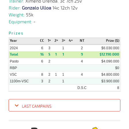
Trainer:
Ximeno Urenda. 3c 7ch 25v
Rider:
Gonzalo Ulloa
14c 12ch 12v
Weight:
55k
Equipment:
-
Prizes
Year
CC
1º
2º
3º
4º
NT
Prize ($)
2024
6
3
1
2
$6.030.000
Total
16
5
1
1
9
$12.190.000
Pasto
6
2
4
$4.090.000
RBP
$0
VSC
8
2
1
1
4
$4.800.000
1100m-VSC
3
2
1
$3.900.000
D.S.C
8
LAST CAMPAINS
Date
Turf
Distance
Index
Time
Distance
Ret
Type
Pº
Weigh