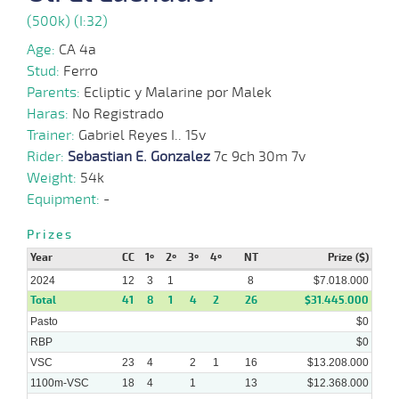
(500k) (I:32)
05-
Age:
CA 4a
05-
VS
1200m
1:13:30
15
2,3
Clasi.
8º
453k/
2024
Stud:
Ferro
Parents:
Ecliptic y Malarine por Malek
Haras:
No Registrado
22-
Trainer:
Gabriel Reyes I.. 15v
04-
VS
1100m
1:06:19
5,4
Clasi.
1º
451k/
2024
Rider:
Sebastian E. Gonzalez
7c 9ch 30m 7v
Weight:
54k
Equipment:
-
17-
35 al
04-
VS
1100m
1:07:10
3/4
1,7
Hand.
4º
452k/
27
Prizes
2024
Year
CC
1º
2º
3º
4º
NT
Prize ($)
2024
12
3
1
8
$7.018.000
Total
10-
41
8
1
4
2
26
$31.445.000
36 al
04-
VS
1100m
1:07:53
2,4
Hand.
1º
454k/
20
Pasto
2024
$0
RBP
$0
VSC
23
4
2
1
16
$13.208.000
1100m-VSC
18
4
1
13
$12.368.000