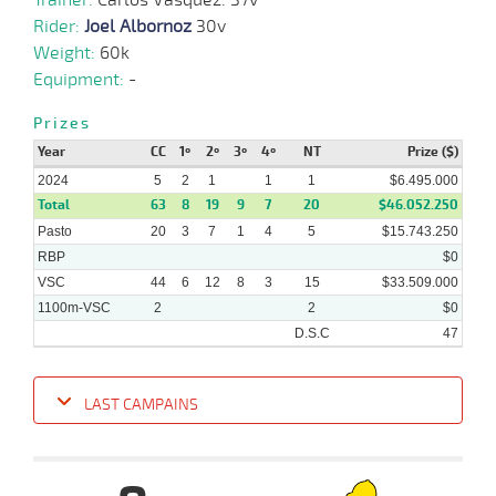
2024
Rider:
Joel Albornoz
30v
Weight:
60k
Equipment:
-
25-
03-
VS
1100m
1:06:40
6 3/4
3,2
Clasi.
2º
470k/59
2024
Prizes
Year
CC
1º
2º
3º
4º
NT
Prize ($)
2024
5
2
1
1
1
$6.495.000
04-
03-
VS
1100m
1:06:76
2
9,0
Clasi.
2º
468k/55
Total
63
8
19
9
7
20
$46.052.250
2024
Pasto
20
3
7
1
4
5
$15.743.250
RBP
$0
VSC
44
6
12
8
3
15
$33.509.000
1100m-VSC
2
2
$0
D.S.C
47
LAST CAMPAINS
Date
Turf
Distance
Index
Time
Distance
Ret
Type
Pº
Weigh