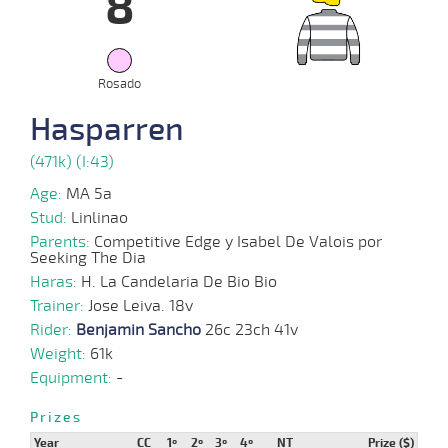
8
08-
05-
VS
1000m
0:57:48
NARIZ
2,5
Clasi.
2º
434k/5
2024
Rosado
10-
Hasparren
04-
VS
1000m
0:57:23
3,7
Clasi.
1º
432k/5
2024
(471k) (I:43)
Age:
MA 5a
20-
03-
VS
1000m
0:57:17
5,2
Clasi.
1º
432k/5
Stud:
Linlinao
2024
Parents:
Competitive Edge y Isabel De Valois por
Seeking The Dia
Haras:
21-
H. La Candelaria De Bio Bio
02-
VS
1600m
1:35:57
6 1/4
10,8
Clasi.
4º
434k/5
Trainer:
2024
Jose Leiva. 18v
Rider:
Benjamin Sancho
26c 23ch 41v
Weight:
61k
17-
01-
VS
1600m
1:37:28
3
20,2
Clasi.
7º
431k/5
Equipment:
-
2024
Prizes
Year
CC
1º
2º
3º
4º
NT
Prize ($)
29-