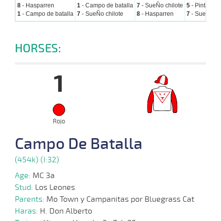
8
- Hasparren
1
- Campo de batalla
7
- SueÑo chilote
5
- Pintamos 
1
- Campo de batalla
7
- SueÑo chilote
8
- Hasparren
7
- SueÑo ch
HORSES:
1
Rojo
Campo De Batalla
(454k) (I:32)
Age:
MC 3a
Stud:
Los Leones
Parents:
Mo Town y Campanitas por Bluegrass Cat
Haras:
H. Don Alberto