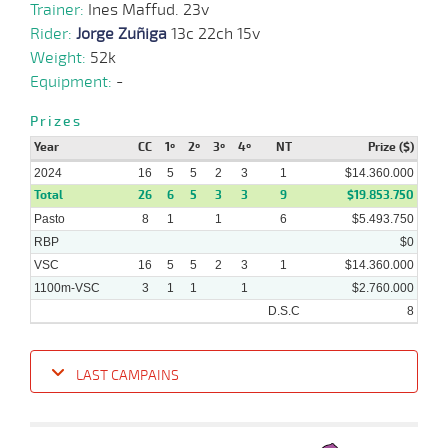
Trainer:
Ines Maffud. 23v
20-
22 al
04-
HCH
1200m
1:10:95
22
7,2
Hand.
14º
484k/
19
Rider:
Jorge Zuñiga
13c 22ch 15v
2024
Weight:
52k
Equipment:
-
06-
23 al
04-
HCH
1200m
1:09:80
2
3,5
Hand.
2º
488k/
19
2024
Prizes
Year
CC
1º
2º
3º
4º
NT
Prize ($)
2024
16
5
5
2
3
1
$14.360.000
Total
26
6
5
3
3
9
$19.853.750
Pasto
8
1
1
6
$5.493.750
RBP
$0
VSC
16
5
5
2
3
1
$14.360.000
1100m-VSC
3
1
1
1
$2.760.000
D.S.C
8
LAST CAMPAINS
Date
Turf
Distance
Index
Time
Distance
Ret
Type
Pº
Weigh