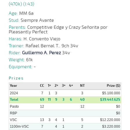
(470k) (I:43)
Age:
MM 6a
27-
28 al
Stud:
Siempre Avante
05-
VS
1100m
1:06:83
2,3
Hand.
1º
466k/61
17
2024
Parents:
Competitive Edge y Crazy Señorita por
Pleasantly Perfect
Haras:
H. Convento Viejo
15-
Trainer:
Rafael Bernal T.. 9ch 34v
38 al
05-
VS
1100m
1:06:39
10 3/4
2,7
Hand.
7º
467k/57
22
2024
Rider:
Guillermo A. Perez
34v
Weight:
61k
Equipment:
-
05-
05-
VS
1200m
1:13:30
2 1/2
5,9
Clasi.
2º
465k/53
Prizes
2024
Year
CC
1º
2º
3º
4º
NT
Prize ($)
2024
7
1
3
3
$5.100.000
Total
69
11
9
3
6
40
$39.441.625
24-
29 al
04-
VS
1100m
1:06:50
2 1/2
2,5
Hand.
2º
466k/61
16
Pasto
12
12
$0
2024
RBP
$0
VSC
13
3
4
1
5
$12.220.000
1100m-VSC
7
4
1
2
$3.220.000