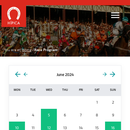
You are at:
Home
Race Program
June 2024
MON
TUE
WED
THU
FRI
SAT
SUN
1
2
3
4
5
6
7
8
9
10
11
12
13
14
15
16