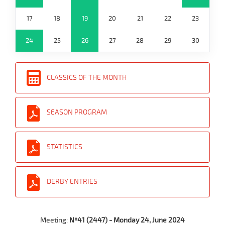
17
18
19
20
21
22
23
24
25
26
27
28
29
30
CLASSICS OF THE MONTH
SEASON PROGRAM
STATISTICS
DERBY ENTRIES
Meeting:
Nº41 (2447) - Monday 24, June 2024