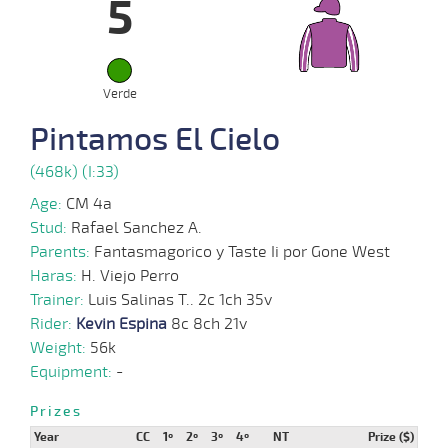
5
16-
06-
VS
1100m
1:06:23
3 1/2
4,4
Clasi.
4º
473k/56
2024
Verde
05-
06-
VS
1200m
1:13:52
2,6
Clasi.
1º
473k/50
Pintamos El Cielo
2024
(468k) (I:33)
22-
Age:
CM 4a
05-
VS
1100m
1:05:35
1/2
2,7
Clasi.
2º
473k/53
2024
Stud:
Rafael Sanchez A.
Parents:
Fantasmagorico y Taste Ii por Gone West
Haras:
H. Viejo Perro
15-
38 al
05-
VS
1100m
1:06:39
8,8
Hand.
1º
473k/50
Trainer:
Luis Salinas T.. 2c 1ch 35v
22
2024
Rider:
Kevin Espina
8c 8ch 21v
Weight:
56k
Equipment:
-
08-
05-
VS
1000m
0:57:48
1 1/2
2,9
Clasi.
4º
471k/54
2024
Prizes
Year
CC
1º
2º
3º
4º
NT
Prize ($)