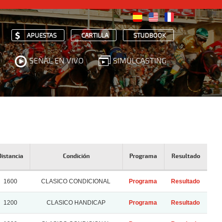
APUESTAS
CARTILLA
STUDBOOK
SEÑAL EN VIVO
SIMULCASTING
Distancia
Condición
Programa
Resultado
1600
CLASICO CONDICIONAL
Programa
Resultado
1200
CLASICO HANDICAP
Programa
Resultado