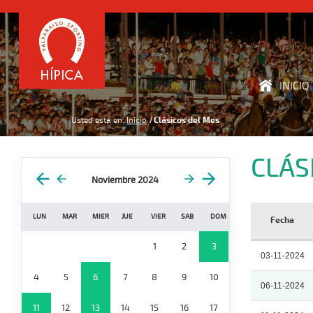
INICIO
Usted está en:
Inicio
Clásicos del Mes
CLÁS
Noviembre 2024
LUN
MAR
MIER
JUE
VIER
SAB
DOM
Fecha
1
2
3
03-11-2024
4
5
6
7
8
9
10
06-11-2024
11
12
13
14
15
16
17