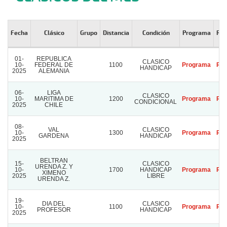
Fecha
Clásico
Grupo
Distancia
Condición
Programa
Res
01-
REPUBLICA
CLASICO
10-
FEDERAL DE
1100
Programa
Res
HANDICAP
2025
ALEMANIA
06-
LIGA
CLASICO
10-
MARITIMA DE
1200
Programa
Res
CONDICIONAL
2025
CHILE
08-
VAL
CLASICO
10-
1300
Programa
Res
GARDENA
HANDICAP
2025
BELTRAN
15-
CLASICO
URENDA Z. Y
10-
1700
HANDICAP
Programa
Res
XIMENO
2025
LIBRE
URENDA Z.
19-
DIA DEL
CLASICO
10-
1100
Programa
Res
PROFESOR
HANDICAP
2025