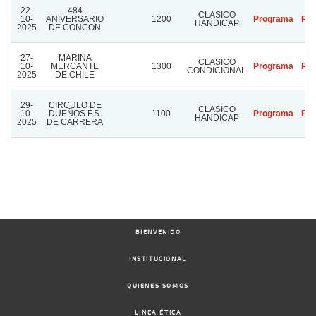
22-
484
CLASICO
10-
ANIVERSARIO
1200
Programa
Res
HANDICAP
2025
DE CONCON
27-
MARINA
CLASICO
10-
MERCANTE
1300
Programa
Res
CONDICIONAL
2025
DE CHILE
29-
CIRCULO DE
CLASICO
10-
DUEÑOS F.S.
1100
Programa
Res
HANDICAP
2025
DE CARRERA
BIENVENIDO
INSTITUCIONAL
QUIENES SOMOS
LINEA ÉTICA