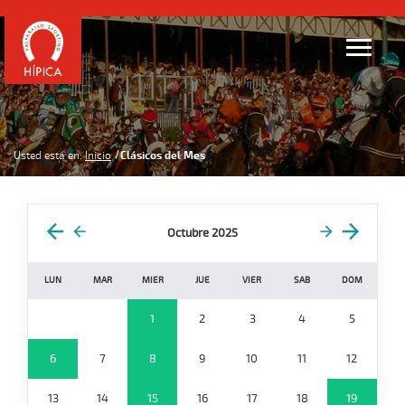
Usted está en:
Inicio
Clásicos del Mes
Octubre 2025
LUN
MAR
MIER
JUE
VIER
SAB
DOM
1
2
3
4
5
6
7
8
9
10
11
12
13
14
15
16
17
18
19