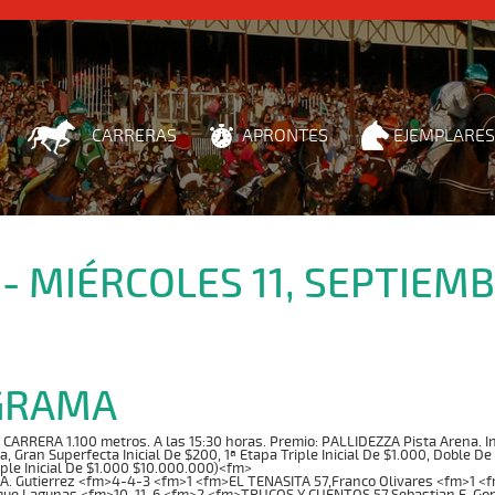
CARRERAS
APRONTES
EJEMPLARES
 - MIÉRCOLES 11, SEPTIEM
GRAMA
RRERA 1.100 metros. A las 15:30 horas. Premio: PALLIDEZZA Pista Arena. Indi
ta, Gran Superfecta Inicial De $200, 1ª Etapa Triple Inicial De $1.000, Doble De
iple Inicial De $1.000 $10.000.000)<fm>
A. Gutierrez <fm>4-4-3 <fm>1 <fm>EL TENASITA 57,Franco Olivares <fm>1 <
que Lagunas <fm>10-11-6 <fm>2 <fm>TRUCOS Y CUENTOS 57,Sebastian E. Go