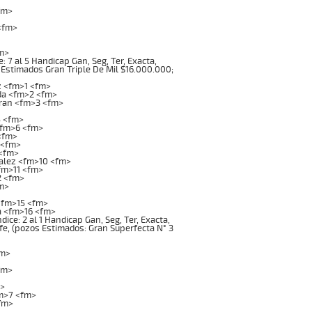
fm>
<fm>
m>
7 al 5 Handicap Gan, Seg, Ter, Exacta,
s Estimados Gran Triple De Mil $16.000.000;
z <fm>1 <fm>
da <fm>2 <fm>
ran <fm>3 <fm>
5 <fm>
<fm>6 <fm>
<fm>
 <fm>
 <fm>
alez <fm>10 <fm>
fm>11 <fm>
2 <fm>
m>
<fm>15 <fm>
a <fm>16 <fm>
ce: 2 al 1 Handicap Gan, Seg, Ter, Exacta,
afe, (pozos Estimados: Gran Superfecta N° 3
fm>
fm>
>
m>7 <fm>
fm>