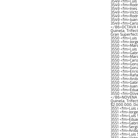
3549 <fm>Luis 
3549 <fm>Rodr
3549 <fm>Ines
3549 <fm>Victo
3549 <fm>Rodri
3549 <fm>Juan
3549 <fm>Carl
</86>OCTAVA CAR
Quinela, Trifec
Gran Superfect
3550 <fm>Luis 
3550 <fm>Jorg
3550 <fm>Marc
3550 <fm>Luis
3550 <fm>Gabr
3550 <fm>Marc
3550 <fm>Carl
3550 <fm>Gonz
3550 <fm>Gonz
3550 <fm>Enri
3550 <fm>Rafae
3550 <fm>Anib
3550 <fm>Gabr
3550 <fm>Juan
3550 <fm>Edua
3550 <fm>Oliv
</86>NOVENA CAR
Quinela, Trifec
$2.000.000; Do
3551 <fm>Luis 
3551 <fm>Jorge
3551 <fm>Luis 
3551 <fm>Edua
3551 <fm>Gabr
3551 <fm>Serg
3551 <fm>Anib
3551 <fm>Luis 
3551 <fm>Victo