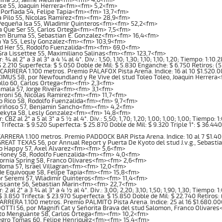
se 55, Joaquin Herrera<fm><fm> 5,2<fm>
Porfiada 54, Felipe Tapia<fm><fm> 13,7<fm>
 Pilo 55, Nicolas Ramirez<fm><fm> 28,9<fm>
Pequeña Isa 55, Wladimir Quinteros<fm><fm> 52,2<fm>
a Que Ser 55, Carlos Ortega<fm><fm> 7,5<fm>
en Bruma 55, Sebastian E. Gonzalez<fm><fm> 16,4<fm>
 Ya 55, Lesly Gonzalez<fm><fm> 103,9<fm>
nd Her 55, Rodolfo Fuenzalida<fm><fm> 69,0<fm>
Sra Lissettee 55, Maximiliano Salinas<fm><fm> 123,7<fm>
¾ al 2° a 3 al 3° a 4 ¼ al 4°. Div.: 1,50; 1,10; 1,30; 1,10; 1,10; 1,20; Tiempo: 1:1
 $ 2.210 Superfecta: $ 5.050 Doble de Mil: $ 5.830 Enganche: $ 6.750 Retiros: 
ARRERA 1.100 metros. Premio PALAFOX Pista Arena. Indice: 16 al 10 $1.520.
MUS 58, por Newfoundland y Re Vive del stud Toleo Toleo, Joaquin Herrer
ollo 60, Carlos Ortega<fm><fm> 2,3<fm>
mala 57, Jorge Rivera<fm><fm> 3,1<fm>
roni 56, Nicolas Ramirez<fm><fm> 11,7<fm>
o Rico 58, Rodolfo Fuenzalida<fm><fm> 9,7<fm>
ariñoso 57, Benjamin Sancho<fm><fm> 4,2<fm>
lekyta 58, Lesly Gonzalez<fm><fm> 14,8<fm>
CBZ al 2° a 5 al 3° a 5 ½ al 4°. Div.: 5,50; 1,70; 1,20; 1,00; 1,00; 1,00; Tiempo: 
 Trifecta: $ 9.520 Superfecta: $ 25.870 Doble de Mil: $ 9.320 Triple 1°: $ 36.440
RRERA 1.100 metros. Premio PADDOCK BAR Pista Arena. Indice: 10 al 7 $1.4
REAT TEXAS 56, por Annual Report y Puerta De Kyoto del stud J.v.g., Sebas
o Happy 57, Axel Alvarez<fm><fm> 5,6<fm>
 Honey 58, Rodolfo Fuenzalida<fm><fm> 4,0<fm>
fornia Spring 58, Franco Olivares<fm><fm> 2,6<fm>
odoma 57, Israel Villagran<fm><fm> 12,0<fm>
e Equivoque 58, Felipe Tapia<fm><fm> 15,8<fm>
r Seremi 57, Wladimir Quinteros<fm><fm> 11,4<fm>
issante 56, Sebastian Marin<fm><fm> 22,7<fm>
2 al 2° a 3 ¾ al 3° a 4 ½ al 4°. Div.: 3,00; 2,20; 3,10; 1,50; 1,90; 1,30; Tiempo: 
$ 3.850 Trifecta: $ 23.970 Superfecta: $ 15.850 Doble de Mil: $ 22.740 Retiros:
RRERA 1.100 metros. Premio PALMITO Pista Arena. Indice: 25 al 16 $1.680.0
TTI 56, por Magnifi Cat y Señorita Brava del stud Salomon, Franco Olivare
to Menguante 58, Carlos Ortega<fm><fm> 10,2<fm>
egro Tomas 60, Felipe Henriquez<fm><fm> 15,4<fm>