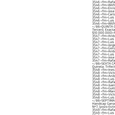
3546 <fm>Rafae
3546 <fm>Wilfr
3546 <fm>Enri
3546 <fm>Jose
3546 <fm>Carl
3546 <fm>Luis
3546 <fm>Luis 
3546 <fm>Wilf
</86>QUINTA CA
Tercero, Exacta
$10.000.000)<
3547 <fm>Anib
3547 <fm>Luis 
3547 <fm>Luis 
3547 <fm>Jorg
3547 <fm>Gonz
3547 <fm>Anib
3547 <fm>Luis
3547 <fm>Jose
3547 <fm>Rafae
</86>SEXTA CAR
Quinela, Trifec
3548 <fm>Ines
3548 <fm>Victo
3548 <fm>Anib
3548 <fm>Luis
3548 <fm>Rafa
3548 <fm>Juan
3548 <fm>Guill
3548 <fm>Marc
3548 <fm>Victo
3548 <fm>Luis 
</86>SEPTIMA C
Handicap Ganado
Nº7, (pozo Est
3549 <fm>Rafa
3549 <fm>Luis