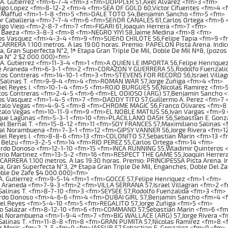
A. Gutierrez <fm>6-7-4 <fm>3 <fm>DOPPLER 51,Axel Alvarez <fm>3 <fm>
igo Lopez <fm>8-12-2 <fm>4 <fm>SEA OF GOLD 60,Victor Cifuentes <fm>4 <
 Maffud <fm>1-1-8 <fm>5 <fm>DALE TOTO 54,Benjamin Sancho <fm>5 <fm>
r Caballeria <fm>7-7-4 <fm>6 <fm>SEñOR CANALES 61,Carlos Ortega <fm>6 
go Viejo <fm>2-8-7 <fm>7 <fm>FIGARI 61,Joaquin Herrera <fm>7 <fm>
 Baeza <fm>3-8-3 <fm>8 <fm>NEGRO YIYI 58,Jaime Medina <fm>8 <fm>
os Vasquez <fm>4-3-4 <fm>9 <fm>SUEñO CHILOTE 56,Felipe Tapia <fm>9 <f
RERA 1.100 metros. A las 19:00 horas. Premio: PAPELON Pista Arena. Indice: 
ta, Gran Superfecta N°2, 1ª Etapa Gran Triple De Mil, Doble De Mil Nº8, (pozo
a N° 2 $2.000.000)<fm>
A. Gutierrez <fm>11-3-4 <fm>1 <fm>A QUIEN LE IMPORTA 56,Felipe Henrique
e Araneda <fm>6-3-1 <fm>2 <fm>CORAZON Y GUERRERA 55,Rodolfo Fuenzali
os Contreras <fm>14-10-1 <fm>3 <fm>STEVENS FOR RECORD 56,Israel Villag
 Salinas T. <fm>9-9-4 <fm>4 <fm>ROMAN WAR 57,Jorge Zuñiga <fm>4 <fm>
iel Reyes I. <fm>10-1-4 <fm>5 <fm>ROJO BURGUES 56,Nicolas Ramirez <fm>
os Contreras <fm>2-4-5 <fm>6 <fm>EL ODIOSO (ARG) 57,Benjamin Sancho 
os Vasquez <fm>1-4-5 <fm>7 <fm>DADDY TITO 57,Guillermo A. Perez <fm>7 
alo Vegas <fm>4-9-5 <fm>8 <fm>CHROME MAGIC 56,Franco Olivares <fm>8
alo Vegas <fm>10-11-9 <fm>9 <fm>EL NOBLE MATIUS 56,Ivan Vargas <fm>9
que Lagunas <fm>5-3-1 <fm>10 <fm>PLACILLANO DASH 56,Sebastian E. Gonz
l Bernal T. <fm>15-8-12 <fm>11 <fm>SOY FRANCES 57,Maximiliano Salinas <
al Norambuena <fm>7-3-1 <fm>12 <fm>GIPSY VANNER 56,Jorge Rivera <fm>1
iel Reyes I. <fm>8-8-6 <fm>13 <fm>COLONITO 57,Sebastian Marin <fm>13 <f
 Belzu <fm>3-2-5 <fm>14 <fm>RIO PEREZ 55,Carlos Ortega <fm>14 <fm>
rdo Donoso <fm>12-1-10 <fm>15 <fm>INCA RUNNING 55,Wladimir Quinteros 
erio Martinez <fm>13-5-2 <fm>16 <fm>RESPECT THE GAME 55,Joaquin Herrer
RERA 1.100 metros. A las 19:30 horas. Premio: PRINCIPESSA Pista Arena. Indi
ta, Gran Superfecta N°3, 2ª Etapa Gran Triple De Mil, Enganches, Doble Del Z
ble De Zafe $4.000.000)<fm>
A. Gutierrez <fm>9-5-14 <fm>1 <fm>GOCCE 57,Felipe Henriquez <fm>1 <fm>
 Araneda <fm>7-9-3 <fm>2 <fm>VILLA SERRANA 57,Israel Villagran <fm>2 <
Salinas T. <fm>8-7-10 <fm>3 <fm>SEYSEE 57,Rodolfo Fuenzalida <fm>3 <fm>
rdo Donoso <fm>4-6-6 <fm>4 <fm>DUBAI GIRL 57,Benjamin Sancho <fm>4 <
iel Reyes <fm>5-4-10 <fm>5 <fm>REGALITO 57,Jorge Zuñiga <fm>5 <fm>
io Salazar <fm>8-12-10 <fm>6 <fm>COMMAND 57,Sebastian Marin <fm>6 <fm
al Norambuena <fm>1-9-4 <fm>7 <fm>BIG WALLACE (ARG) 57,Jorge Rivera <f
Salinas T. <fm>11-8-8 <fm>8 <fm>GRAN PUMITA 57,Nicolas Ramirez <fm>8 <
r Moris <fm>2-2-5 <fm>9 <fm>JASSUR 57,Sebastian E. Gonzalez <fm>9 <fm>