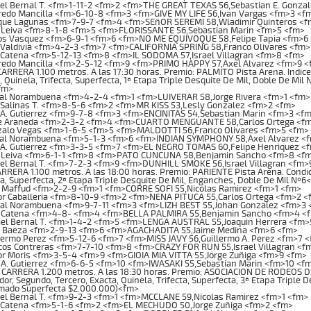
l Bernal T. <fm>1-11-2 <fm>2 <fm>THE GREAT TEXAS 56,Sebastian E. Gonza
edo Mancilla <fm>6-10-8 <fm>3 <fm>GIVE MY LIFE 56,Ivan Vargas <fm>3 <f
que Lagunas <fm>7-9-7 <fm>4 <fm>SEñOR SEREMI 58,Wladimir Quinteros <
 Leiva <fm>8-1-8 <fm>5 <fm>FLORISSANTE 56,Sebastian Marin <fm>5 <fm>
os Vasquez <fm>6-9-1 <fm>6 <fm>NO ME EQUIVOQUE 58,Felipe Tapia <fm>6
 Valdivia <fm>4-2-3 <fm>7 <fm>CALIFORNIA SPRING 58,Franco Olivares <fm
Catena <fm>5-12-13 <fm>8 <fm>IL SODOMA 57,Israel Villagran <fm>8 <fm>
redo Mancilla <fm>2-5-12 <fm>9 <fm>PRIMO HAPPY 57,Axel Alvarez <fm>9 
RRERA 1.100 metros. A las 17:30 horas. Premio: PALMITO Pista Arena. Indice:
, Quinela, Trifecta, Superfecta, 1ª Etapa Triple Desquite De Mil, Doble De Mil
fm>
al Norambuena <fm>4-2-4 <fm>1 <fm>LUIVERAR 58,Jorge Rivera <fm>1 <fm>
Salinas T. <fm>8-5-6 <fm>2 <fm>MR KISS 53,Lesly Gonzalez <fm>2 <fm>
A. Gutierrez <fm>9-7-8 <fm>3 <fm>ENCINITAS 54,Sebastian Marin <fm>3 <f
e Araneda <fm>2-3-2 <fm>4 <fm>CUARTO MENGUANTE 58,Carlos Ortega <f
alo Vegas <fm>1-6-5 <fm>5 <fm>MALDOTTI 56,Franco Olivares <fm>5 <fm>
al Norambuena <fm>5-1-3 <fm>6 <fm>INDIAN SYMPHONY 58,Axel Alvarez <
 A. Gutierrez <fm>3-3-5 <fm>7 <fm>EL NEGRO TOMAS 60,Felipe Henriquez <
 Leiva <fm>6-1-1 <fm>8 <fm>PATO CUNCUNA 58,Benjamin Sancho <fm>8 <f
l Bernal T. <fm>7-2-3 <fm>9 <fm>DUNHILL SMOKE 56,Israel Villagran <fm>
RERA 1.100 metros. A las 18:00 horas. Premio: PARIENTE Pista Arena. Condici
ta, Superfecta, 2ª Etapa Triple Desquite De Mil, Enganches, Doble De Mil Nº6
 Maffud <fm>2-2-9 <fm>1 <fm>CORRE SOFI 55,Nicolas Ramirez <fm>1 <fm>
r Caballeria <fm>8-10-9 <fm>2 <fm>NENA PITUCA 55,Carlos Ortega <fm>2 <
al Norambuena <fm>9-7-11 <fm>3 <fm>LIZH BEST 55,Johan Gonzalez <fm>3 
 Catena <fm>4-8- <fm>4 <fm>BELLA PALMIRA 55,Benjamin Sancho <fm>4 <
el Bernal T. <fm>1-4-2 <fm>5 <fm>LENGA AUSTRAL 55,Joaquin Herrera <fm>
 Baeza <fm>2-9-13 <fm>6 <fm>AGACHADITA 55,Jaime Medina <fm>6 <fm>
ermo Perez <fm>5-12-6 <fm>7 <fm>MISS JAVY 56,Guillermo A. Perez <fm>7 
os Contreras <fm>7-7-10 <fm>8 <fm>CRAZY FOR RUN 55,Israel Villagran <f
r Moris <fm>3-5-4 <fm>9 <fm>GIOIA MIA VITTA 55,Jorge Zuñiga <fm>9 <fm>
A. Gutierrez <fm>6-6-5 <fm>10 <fm>IWASAKI 55,Sebastian Marin <fm>10 <f
ARRERA 1.200 metros. A las 18:30 horas. Premio: ASOCIACION DE RODEOS DE
r, Segundo, Tercero, Exacta, Quinela, Trifecta, Superfecta, 3ª Etapa Triple 
imado Superfecta $2.000.000)<fm>
el Bernal T. <fm>9-2-3 <fm>1 <fm>MCCLANE 59,Nicolas Ramirez <fm>1 <fm>
 Catena <fm>5-1-6 <fm>2 <fm>EL MECHUDO 50,Jorge Zuñiga <fm>2 <fm>