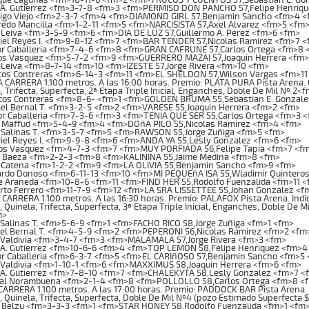
 A. Gutierrez <fm>3-7-8 <fm>3 <fm>PERMISO DON PANCHO 57,Felipe Henriq
igo Viejo <fm>2-3-7 <fm>4 <fm>DIAMOND GIRL 57,Benjamin Sancho <fm>4 <
edo Mancilla <fm>1-2-11 <fm>5 <fm>NARCISISTA 57,Axel Alvarez <fm>5 <fm
Leiva <fm>3-5-9 <fm>6 <fm>DIA DE LUZ 57,Guillermo A. Perez <fm>6 <fm>
iel Reyes I. <fm>9-8-12 <fm>7 <fm>BAR TENDER 57,Nicolas Ramirez <fm>7 
or Caballeria <fm>7-4-6 <fm>8 <fm>GRAN CAFRUNE 57,Carlos Ortega <fm>8 
os Vasquez <fm>5-7-2 <fm>9 <fm>GUERRERO MAZAI 57,Joaquin Herrera <fm
Leiva <fm>8-7-14 <fm>10 <fm>IZESTE 57,Jorge Rivera <fm>10 <fm>
os Contreras <fm>6-14-3 <fm>11 <fm>EL SHELDON 57,Wilson Vargas <fm>11
ARRERA 1.100 metros. A las 16:00 horas. Premio: PLATA PURA Pista Arena. C
, Trifecta, Superfecta, 2ª Etapa Triple Inicial, Enganches, Doble De Mil Nº 2<
os Contreras <fm>8-6- <fm>1 <fm>GOLDEN BRUMA 55,Sebastian E. Gonzale
l Bernal T. <fm>3-2-5 <fm>2 <fm>VARESE 55,Joaquin Herrera <fm>2 <fm>
r Caballeria <fm>7-3-6 <fm>3 <fm>TENIA QUE SER 55,Carlos Ortega <fm>3 
 Maffud <fm>5-4-9 <fm>4 <fm>DOñA PILO 55,Nicolas Ramirez <fm>4 <fm>
 Salinas T. <fm>3-5-7 <fm>5 <fm>RAWSON 55,Jorge Zuñiga <fm>5 <fm>
iel Reyes I. <fm>9-9-8 <fm>6 <fm>ANDA YA 55,Lesly Gonzalez <fm>6 <fm>
os Vasquez <fm>4-7-3 <fm>7 <fm>MUY PORFIADA 56,Felipe Tapia <fm>7 <f
 Baeza <fm>2-2-3 <fm>8 <fm>KALININA 55,Jaime Medina <fm>8 <fm>
 Catena <fm>1-2-2 <fm>9 <fm>LA OLIVIA 55,Benjamin Sancho <fm>9 <fm>
rdo Donoso <fm>6-11-13 <fm>10 <fm>MI PEQUEñA ISA 55,Wladimir Quintero
e Araneda <fm>10-8-6 <fm>11 <fm>FIND HER 55,Rodolfo Fuenzalida <fm>11 
to Ferrero <fm>11-7-9 <fm>12 <fm>LA SRA LISSETTEE 55,Johan Gonzalez <f
ARRERA 1.100 metros. A las 16:30 horas. Premio: PALAFOX Pista Arena. Indic
, Quinela, Trifecta, Superfecta, 3ª Etapa Triple Inicial, Enganches, Doble De 
m>
Salinas T. <fm>5-6-9 <fm>1 <fm>FACHO RICO 58,Jorge Zuñiga <fm>1 <fm>
el Bernal T. <fm>4-5-9 <fm>2 <fm>PEPERONI 56,Nicolas Ramirez <fm>2 <fm
 Valdivia <fm>3-4-7 <fm>3 <fm>MALAMALA 57,Jorge Rivera <fm>3 <fm>
 A. Gutierrez <fm>10-6-6 <fm>4 <fm>TOP LEMON 58,Felipe Henriquez <fm>4
or Caballeria <fm>6-3-7 <fm>5 <fm>EL CARIñOSO 57,Benjamin Sancho <fm>5
 Valdivia <fm>1-10-1 <fm>6 <fm>MAXXIMUS 58,Joaquin Herrera <fm>6 <fm>
 A. Gutierrez <fm>7-8-10 <fm>7 <fm>CHALEKYTA 58,Lesly Gonzalez <fm>7 <
al Norambuena <fm>2-1-4 <fm>8 <fm>POLLOLLO 58,Carlos Ortega <fm>8 <
RRERA 1.100 metros. A las 17:00 horas. Premio: PADDOCK BAR Pista Arena. I
, Quinela, Trifecta, Superfecta, Doble De Mil Nº4 (pozo Estimado Superfecta
 Belzu <fm>3-3-3 <fm>1 <fm>STAR HONEY 58,Rodolfo Fuenzalida <fm>1 <fm