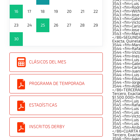
3543 <fm>Luis
3543 <fm>Rodr
3543 <fm>Wilfr
16
17
18
19
20
21
22
3543 <fm>Jose 
3543 <fm>Gabr
3543 <fm>Vict
23
24
25
26
27
28
29
3543 <fm>Carl
3543 <fm>Jose 
3543 <fm>Marc
</86>SEGUNDA C
30
Exacta, Quinela
3544 <fm>Marc
3544 <fm>Rafae
3544 <fm>Victo
3544 <fm>Ines
3544 <fm>Luis
CLÁSICOS DEL MES
3544 <fm>Gabr
3544 <fm>Carl
3544 <fm>Juan
3544 <fm>Luis
3544 <fm>Edua
3544 <fm>Jorg
PROGRAMA DE TEMPORADA
3544 <fm>Alber
</86>TERCERA C
Tercero, Exacta
$1.500.000)<f
3545 <fm>Luis 
3545 <fm>Rafa
ESTADÍSTICAS
3545 <fm>Luis
3545 <fm>Luis
3545 <fm>Vict
3545 <fm>Luis
3545 <fm>Luis
INSCRITOS DERBY
3545 <fm>Anib
</86>CUARTA CA
Tercero, Exacta
3546 <fm>Juan