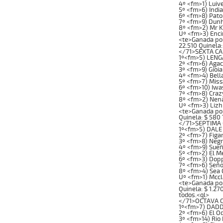
4º <fm>1) Luiv
5º <fm>6) Ind
6º <fm>8) Pat
7º <fm>9) Dunh
8º <fm>2) Mr K
Uº <fm>3) Enci
<te>Ganada por: 
22.510 Quinela: 
</71>SEXTA CAR
1º<fm>5) LENGA
2º <fm>6) Agac
3º <fm>9) Gioi
4º <fm>4) Bell
5º <fm>7) Miss
6º <fm>10) Iwa
7º <fm>8) Craz
8º <fm>2) Nena
Uº <fm>3) Lizh
<te>Ganada por: 
Quinela: $ 580 
</71>SEPTIMA 
1º<fm>5) DALE 
2º <fm>7) Figa
3º <fm>8) Negr
4º <fm>9) Sueñ
5º <fm>2) El M
6º <fm>3) Dopp
7º <fm>6) Seño
8º <fm>4) Sea 
Uº <fm>1) Mccl
<te>Ganada por: 
Quinela: $ 1.270
todos.<ql>
</71>OCTAVA CA
1º<fm>7) DADDY
2º <fm>6) El O
3º <fm>14) Rio