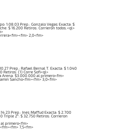
iempo: 1:08.03 Prep.: Gonzalo Vegas Exacta: $
nche: $ 16.200 Retiros: Corrieron todos.<ql>
m>
Herrera<fm><fm> 2,0<fm>
1:10.27 Prep.: Rafael Bernal T. Exacta: $ 1.040
 Retiros: (1) Corre Sofi<ql>
 Arena. $3.000.000 al primero<fm>
Benjamin Sancho<fm><fm> 3,0<fm>
 1:14.23 Prep.: Ines Maffud Exacta: $ 2.700
00 Triple 2°: $ 32.750 Retiros: Corrieron
 al primero<fm>
ez<fm><fm> 7,5<fm>