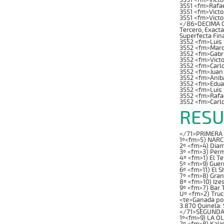
3551 <fm>Rafae
3551 <fm>Victo
3551 <fm>Victo
</86>DECIMA CA
Tercero, Exacta
Superfecta Fin
3552 <fm>Luis 
3552 <fm>Marc
3552 <fm>Gabr
3552 <fm>Victo
3552 <fm>Carl
3552 <fm>Juan
3552 <fm>Anib
3552 <fm>Edua
3552 <fm>Luis
3552 <fm>Rafa
3552 <fm>Carlo
RESU
</71>PRIMERA C
1º<fm>5) NARCI
2º <fm>4) Diam
3º <fm>3) Perm
4º <fm>1) El T
5º <fm>9) Guer
6º <fm>11) El 
7º <fm>8) Gran
8º <fm>10) Ize
9º <fm>7) Bar 
Uº <fm>2) Truc
<te>Ganada por: 
3.870 Quinela: 
</71>SEGUNDA 
1º<fm>9) LA OL
2º <fm>8) Kali