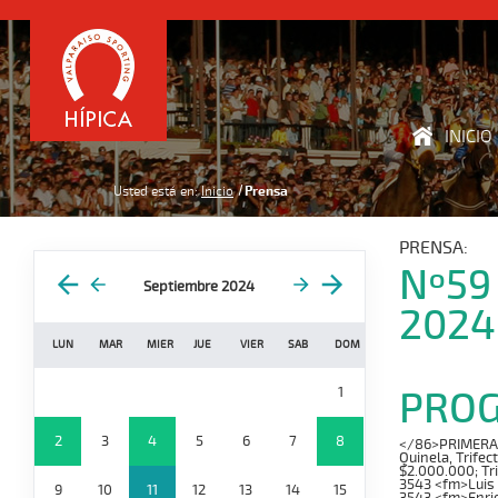
INICIO
Usted está en:
Inicio
Prensa
PRENSA:
Nº59
Septiembre 2024
2024
LUN
MAR
MIER
JUE
VIER
SAB
DOM
PRO
1
2
3
4
5
6
7
8
</86>PRIMERA CA
Quinela, Trifec
$2.000.000; Tr
3543 <fm>Luis 
9
10
11
12
13
14
15
3543 <fm>Enri