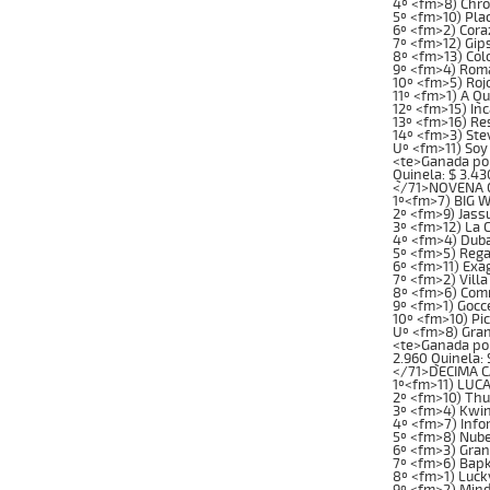
4º <fm>8) Chro
5º <fm>10) Pla
6º <fm>2) Cora
7º <fm>12) Gip
8º <fm>13) Col
9º <fm>4) Rom
10º <fm>5) Roj
11º <fm>1) A Q
12º <fm>15) In
13º <fm>16) Re
14º <fm>3) Ste
Uº <fm>11) Soy
<te>Ganada por: 
Quinela: $ 3.43
</71>NOVENA CA
1º<fm>7) BIG WA
2º <fm>9) Jass
3º <fm>12) La 
4º <fm>4) Duba
5º <fm>5) Rega
6º <fm>11) Exa
7º <fm>2) Villa
8º <fm>6) Com
9º <fm>1) Gocc
10º <fm>10) Pi
Uº <fm>8) Gran
<te>Ganada por: 
2.960 Quinela: 
</71>DECIMA CA
1º<fm>11) LUCA 
2º <fm>10) Th
3º <fm>4) Kwin
4º <fm>7) Info
5º <fm>8) Nube
6º <fm>3) Gran
7º <fm>6) Bapk
8º <fm>1) Luck
9º <fm>2) Min