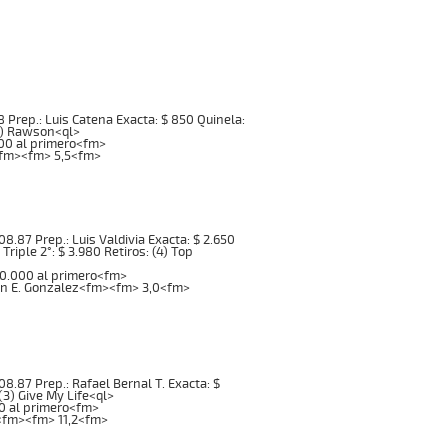
0.28 Prep.: Luis Catena Exacta: $ 850 Quinela:
(5) Rawson<ql>
000 al primero<fm>
a<fm><fm> 5,5<fm>
1:08.87 Prep.: Luis Valdivia Exacta: $ 2.650
 Triple 2°: $ 3.980 Retiros: (4) Top
00.000 al primero<fm>
tian E. Gonzalez<fm><fm> 3,0<fm>
1:08.87 Prep.: Rafael Bernal T. Exacta: $
 (3) Give My Life<ql>
00 al primero<fm>
s<fm><fm> 11,2<fm>