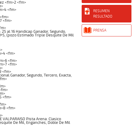
lez <fm>2 <fm>
m>
fm>4 <fm>
RESUMEN
RESULTADO
 <fm>
>7 <fm>
<fm>
PRENSA
 25 al 16 Handicap Ganador, Segundo,
 Nº5, (pozo Estimado Triple Desquite De Mil
m>
m>4 <fm>
fm>6 <fm>
fm>7 <fm>
m>
9 <fm>
onal Ganador, Segundo, Tercero, Exacta,
<fm>
fm>
<fm>
fm>
5 <fm>
<fm>
m>8 <fm>
m>
 VALPARAISO Pista Arena. Clasico
Desquite De Mil, Enganches, Doble De Mil