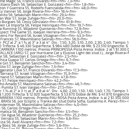
me Magic 56, Franco Olivares<fm><fm> 7,3<fm>
cillano Dash 56, Sebastian E. Gonzalez<fm><fm> 1,8<fm>
zon Y Guerrera 55, Rodolfo Fuenzalida<fm><fm> 48,0<fm>
sy Vanner 56, Jorge Rivera<fm><fm> 18,4<fm>
onito 56, Sebastian Marin<fm><fm> 29,4<fm>
an War 57, Jorge Zuñiga<fm><fm> 20,0<fm>
o Burgues 56, Lesly Gonzalez<fm><fm> 61,8<fm>
uien Le Importa 56, Felipe Henriquez<fm><fm> 19,7<fm>
ca Running 55, Wladimir Quinteros<fm><fm> 72,9<fm>
spect The Game 55, Joaquin Herrera<fm><fm> 9,3<fm>
vens For Record 56, Israel Villagran<fm><fm> 43,3<fm>
 Frances 57, Maximiliano Salinas<fm><fm> 56,0<fm>
PCZ al 2° a 1 ¾ al 3° a 3 al 4°. Div.: 7,50; 3,20; 3,10; 2,00; 2,30; 2,40; Tiempo:
0 Trifecta: $ 46.330 Superfecta: $ 984.480 Doble de Mil: $ 23.510 Enganche: $ 
RRERA 1.100 metros. Premio PRINCIPESSA Pista Arena. Indice: 2 al 1 $1.300
LLACE (ARG) 57, por Hurricane Cat y Elusive Light del stud J.j., Jorge River
ur 58, Sebastian E. Gonzalez<fm><fm> 2,5<fm>
Chica Guapa 57, Carlos Ortega<fm><fm> 6,7<fm>
i Girl 57, Benjamin Sancho<fm><fm> 3,4<fm>
lito 57, Jorge Zuñiga<fm><fm> 7,3<fm>
ggerator Love 57, Franco Olivares<fm><fm> 17,3<fm>
 Serrana 57, Israel Villagran<fm><fm> 15,3<fm>
mand 57, Sebastian Marin<fm><fm> 47,8<fm>
e 57, Felipe Henriquez<fm><fm> 42,2<fm>
cho Amado 57, Maximiliano Salinas<fm><fm> 46,7<fm>
 Pumita 57, Ivan Vargas<fm><fm> 27,5<fm>
1 ¾ al 2° a 3 ½ al 3° a 8 al 4°. Div.: 4,60; 2,00; 1,50; 1,60; 1,40; 1,70; Tiempo
$ 1.200 Trifecta: $ 12.920 Superfecta: $ 53.670 Doble de Mil: $ 41.970 Enganch
RRERA 1.100 metros. Premio PAU ROSA Pista Arena. Indice: 4 al 2 $1.350.00
BRASI 56, por Ecliptic y Tranka del stud Doña Sofia, Guillermo A. Perez<fm>
underman 56, Maximiliano Salinas<fm><fm> 4,0<fm>
 56, Carlos Ortega<fm><fm> 4,1<fm>
rmatica 56, Benjamin Sancho<fm><fm> 3,5<fm>
 De Agua 56, Wladimir Quinteros<fm><fm> 25,2<fm>
 Verraco 55, Sebastian Marin<fm><fm> 6,6<fm>
iza 56, Axel Alvarez<fm><fm> 7,2<fm>
y Boss 56, Jorge Zuñiga<fm><fm> 5,6<fm>
d The Gap 55, Wilson Vargas<fm><fm> 52,9<fm>