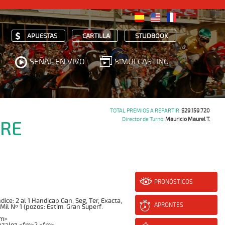
APUESTAS
CARTILLA
STUDBOOK
SEÑAL EN VIVO
SIMULCASTING
TOTAL PREMIOS A REPARTIR:
$29.159.720
Director de Turno:
Mauricio Maurel T.
BRE
PRONÓSTICOS
ce: 2 al 1 Handicap Gan, Seg, Ter, Exacta,
APRONTES
 Mil Nº 1 (pozos: Estim. Gran Superf.
fm>
nzalez <fm>2 <fm>