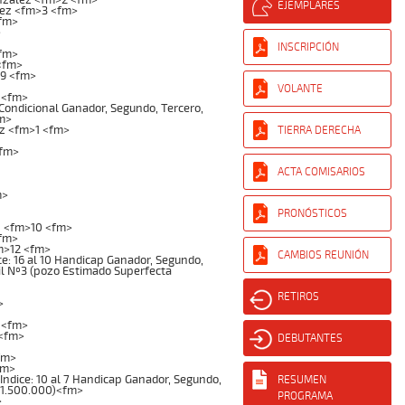
EJEMPLARES
uez <fm>3 <fm>
fm>
>
INSCRIPCIÓN
<fm>
<fm>
>9 <fm>
VOLANTE
 <fm>
ondicional Ganador, Segundo, Tercero,
fm>
z <fm>1 <fm>
TIERRA DERECHA
<fm>
ACTA COMISARIOS
m>
PRONÓSTICOS
s <fm>10 <fm>
<fm>
m>12 <fm>
CAMBIOS REUNIÓN
e: 16 al 10 Handicap Ganador, Segundo,
Mil Nº3 (pozo Estimado Superfecta
RETIROS
>
 <fm>
 <fm>
DEBUTANTES
fm>
fm>
ndice: 10 al 7 Handicap Ganador, Segundo,
RESUMEN
 $1.500.000)<fm>
PROGRAMA
>