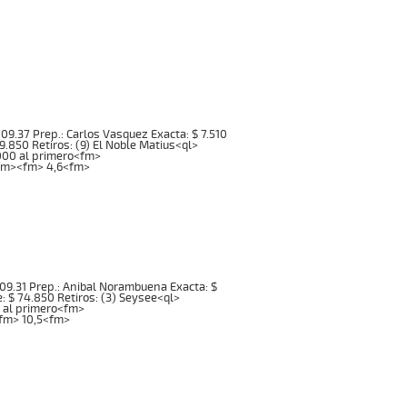
 1:09.37 Prep.: Carlos Vasquez Exacta: $ 7.510
9.850 Retiros: (9) El Noble Matius<ql>
.000 al primero<fm>
a<fm><fm> 4,6<fm>
: 1:09.31 Prep.: Anibal Norambuena Exacta: $
e: $ 74.850 Retiros: (3) Seysee<ql>
0 al primero<fm>
<fm> 10,5<fm>