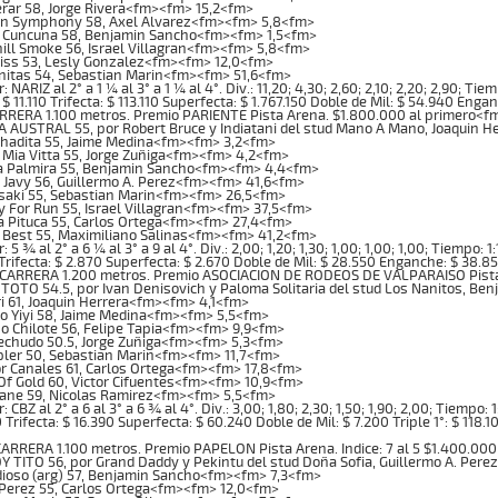
erar 58, Jorge Rivera<fm><fm> 15,2<fm>
ian Symphony 58, Axel Alvarez<fm><fm> 5,8<fm>
o Cuncuna 58, Benjamin Sancho<fm><fm> 1,5<fm>
ill Smoke 56, Israel Villagran<fm><fm> 5,8<fm>
iss 53, Lesly Gonzalez<fm><fm> 12,0<fm>
nitas 54, Sebastian Marin<fm><fm> 51,6<fm>
NARIZ al 2° a 1 ¼ al 3° a 1 ¼ al 4°. Div.: 11,20; 4,30; 2,60; 2,10; 2,20; 2,90; T
$ 11.110 Trifecta: $ 113.110 Superfecta: $ 1.767.150 Doble de Mil: $ 54.940 Enga
RERA 1.100 metros. Premio PARIENTE Pista Arena. $1.800.000 al primero<f
 AUSTRAL 55, por Robert Bruce y Indiatani del stud Mano A Mano, Joaquin 
hadita 55, Jaime Medina<fm><fm> 3,2<fm>
a Mia Vitta 55, Jorge Zuñiga<fm><fm> 4,2<fm>
a Palmira 55, Benjamin Sancho<fm><fm> 4,4<fm>
 Javy 56, Guillermo A. Perez<fm><fm> 41,6<fm>
saki 55, Sebastian Marin<fm><fm> 26,5<fm>
y For Run 55, Israel Villagran<fm><fm> 37,5<fm>
 Pituca 55, Carlos Ortega<fm><fm> 27,4<fm>
 Best 55, Maximiliano Salinas<fm><fm> 41,2<fm>
5 ¾ al 2° a 6 ¼ al 3° a 9 al 4°. Div.: 2,00; 1,20; 1,30; 1,00; 1,00; 1,00; Tiempo: 
Trifecta: $ 2.870 Superfecta: $ 2.670 Doble de Mil: $ 28.550 Enganche: $ 38.850
CARRERA 1.200 metros. Premio ASOCIACION DE RODEOS DE VALPARAISO Pista
TOTO 54.5, por Ivan Denisovich y Paloma Solitaria del stud Los Nanitos, 
ri 61, Joaquin Herrera<fm><fm> 4,1<fm>
o Yiyi 58, Jaime Medina<fm><fm> 5,5<fm>
o Chilote 56, Felipe Tapia<fm><fm> 9,9<fm>
echudo 50.5, Jorge Zuñiga<fm><fm> 5,3<fm>
ler 50, Sebastian Marin<fm><fm> 11,7<fm>
r Canales 61, Carlos Ortega<fm><fm> 17,8<fm>
Of Gold 60, Victor Cifuentes<fm><fm> 10,9<fm>
ane 59, Nicolas Ramirez<fm><fm> 5,5<fm>
CBZ al 2° a 6 al 3° a 6 ¾ al 4°. Div.: 3,00; 1,80; 2,30; 1,50; 1,90; 2,00; Tiempo:
 Trifecta: $ 16.390 Superfecta: $ 60.240 Doble de Mil: $ 7.200 Triple 1°: $ 118.1
RRERA 1.100 metros. Premio PAPELON Pista Arena. Indice: 7 al 5 $1.400.000
 TITO 56, por Grand Daddy y Pekintu del stud Doña Sofia, Guillermo A. Per
dioso (arg) 57, Benjamin Sancho<fm><fm> 7,3<fm>
 Perez 55, Carlos Ortega<fm><fm> 12,0<fm>