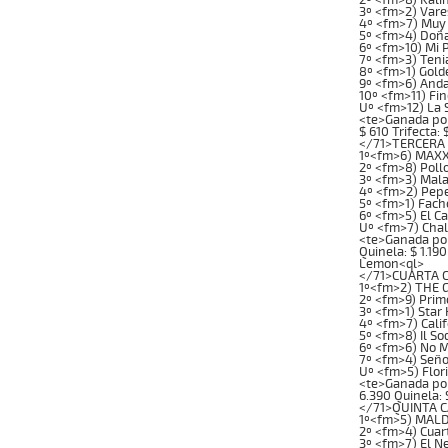
3º <fm>2) Vare
4º <fm>7) Muy 
5º <fm>4) Doña
6º <fm>10) Mi 
7º <fm>3) Teni
8º <fm>1) Gold
9º <fm>6) Anda
10º <fm>11) Fi
Uº <fm>12) La 
<te>Ganada por: 
$ 610 Trifecta:
</71>TERCERA C
1º<fm>6) MAXXI
2º <fm>8) Poll
3º <fm>3) Mala
4º <fm>2) Pepe
5º <fm>1) Fach
6º <fm>5) El C
Uº <fm>7) Cha
<te>Ganada por: 
Quinela: $ 1.190
Lemon<ql>
</71>CUARTA CA
1º<fm>2) THE G
2º <fm>9) Prim
3º <fm>1) Star
4º <fm>7) Cali
5º <fm>8) Il S
6º <fm>6) No M
7º <fm>4) Seño
Uº <fm>5) Flor
<te>Ganada por: 
6.390 Quinela: 
</71>QUINTA CA
1º<fm>5) MALDO
2º <fm>4) Cuar
3º <fm>7) El N