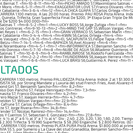
l Bernal T. <fm>10-8-11 <fm>10 <fm>PICHO AMADO 57,Maximiliano Salinas 
r Moris <fm>6-5-11 <fm>11 <fm>EXAGGERATOR LOVE 57,Franco Olivares <fm>
r Caballeria <fm>3-6-4 <fm>12 <fm>LA CHICA GUAPA 57,Carlos Ortega <fm>1
RRERA 1.100 metros. A las 20:00 horas. Premio: PAU ROSA Pista Arena. Indic
, Quinela, Trifecta, Gran Superfecta Final De $200, 3ª Etapa Gran Triple De 
al De $200 $4.000.000)<fm>
Salinas T. <fm>8-5-2 <fm>1 <fm>LUCKY BOSS 56,Jorge Zuñiga <fm>1 <fm>
os Contreras <fm>9-10-13 <fm>2 <fm>MIND THE GAP 55,Wilson Vargas <fm
iel Reyes I. <fm>6-2-15 <fm>3 <fm>GRAN VERRACO 55,Sebastian Marin <fm>
r Caballeria <fm>3-4-4 <fm>4 <fm>KWIN 56,Carlos Ortega <fm>4 <fm>
os Vasquez <fm>2-9-15 <fm>5 <fm>EL SACAPUNTA 55,Felipe Tapia <fm>5 <f
 Belzu <fm>7-14-5 <fm>6 <fm>BAPKIZA 56,Axel Alvarez <fm>6 <fm>
al Norambuena <fm>4-5-1 <fm>7 <fm>INFORMATICA 57,Benjamin Sancho <f
rdo Donoso <fm>5-7-10 <fm>8 <fm>NUBE DE AGUA 56,Wladimir Quinteros <
 Salinas T. <fm>10-8-9 <fm>9 <fm>RAMBLINROSE 56,Rodolfo Fuenzalida <fm
el Bernal T. <fm>2-2-2 <fm>10 <fm>THUNDERMAN 56,Joaquin Herrera <fm>1
s Vasquez <fm>1-6-6 <fm>11 <fm>LUCA BRASI 56,Guillermo A. Perez <fm>11 
LTADOS
ARRERA 1.100 metros. Premio PALLIDEZZA Pista Arena. Indice: 2 al 1 $1.300.
SISTA 58, por Strong Mandate y Luxuria del stud French Fries, Axel Alvare
ond Girl 57, Benjamin Sancho<fm><fm> 8,2<fm>
iso Don Pancho 57, Felipe Henriquez<fm><fm> 7,3<fm>
enasita 57, Franco Olivares<fm><fm> 4,2<fm>
rero Mazai 57, Joaquin Herrera<fm><fm> 4,7<fm>
Sheldon 57, Wilson Vargas<fm><fm> 22,9<fm>
 Cafrune 57, Carlos Ortega<fm><fm> 8,4<fm>
ste 57, Jorge Rivera<fm><fm> 34,8<fm>
Tender 57, Nicolas Ramirez<fm><fm> 14,4<fm>
os Y Cuentos 57, Sebastian E. Gonzalez<fm><fm> 27,8<fm>
4 ½ al 2° a 6 ½ al 3° a 7 ½ al 4°. Div.: 2,40; 2,20; 3,20; 1,30; 1,60; 2,00; Tiem
$ 2.300 Trifecta: $ 19.990 Superfecta: $ 58.260 Enganche: $ 2.800 Retiros: (6)
CARRERA 1.100 metros. Premio PLATA PURA Pista Arena. $1.800.000 al prim
IVIA 55.5, por Sumerio y La Clave del stud Granadilla, Benjamin Sancho<fm>
nina 55, Jaime Medina<fm><fm> 4,6<fm>