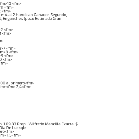
<fm>10 <fm>
11 <fm>
2 <fm>
e: 4 al 2 Handicap Ganador, Segundo,
Mil, Enganches (pozo Estimado Gran
>2 <fm>
3 <fm>
m>
m>7 <fm>
fm>8 <fm>
>9 <fm>
0 <fm>
<fm>
000 al primero<fm>
z<fm><fm> 2,4<fm>
po: 1:09.83 Prep.: Wilfredo Mancilla Exacta: $
 Dia De Luz<ql>
ero<fm>
<fm> 1,5<fm>