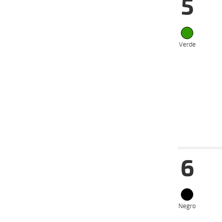
5
22-05-
VS
2024
15-05-
VS
2024
Verde
05-05-
VS
2024
28-04-
VS
2024
17-04-
VS
2024
08-04-
VS
2024
Fecha
Hip
6
22-05-
VS
2024
15-05-
VS
2024
Negro
19-02-
VS
2024