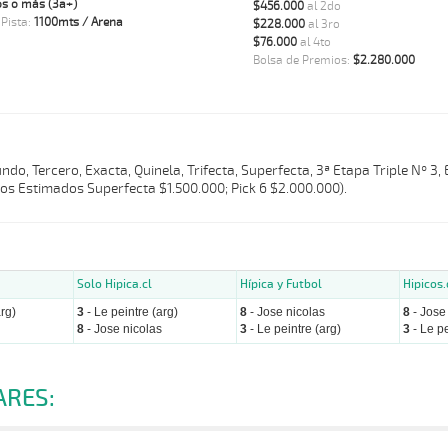
s o más (3a+)
$456.000
al 2do
 Pista:
1100mts / Arena
$228.000
al 3ro
$76.000
al 4to
Bolsa de Premios:
$2.280.000
do, Tercero, Exacta, Quinela, Trifecta, Superfecta, 3ª Etapa Triple Nº 3,
zos Estimados Superfecta $1.500.000; Pick 6 $2.000.000).
Solo Hipica.cl
Hípica y Futbol
Hipicos.
rg)
3
- Le peintre (arg)
8
- Jose nicolas
8
- Jose
8
- Jose nicolas
3
- Le peintre (arg)
3
- Le pe
ARES: