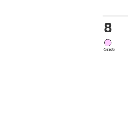
2024
Fecha
Hip
8
22-05-
VS
2024
15-05-
VS
2024
Rosado
22-04-
VS
2024
10-04-
VS
2024
27-03-
VS
2024
10-03-
VS
2024
Fecha
Hip
22-05-
VS
2024