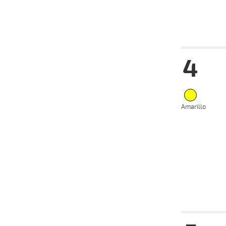
30-03-
HC
2024
Fecha
Hip
4
22-05-
VS
2024
15-05-
VS
2024
Amarillo
08-05-
VS
2024
28-04-
VS
2024
17-04-
VS
2024
03-04-
VS
2024
Fecha
Hip