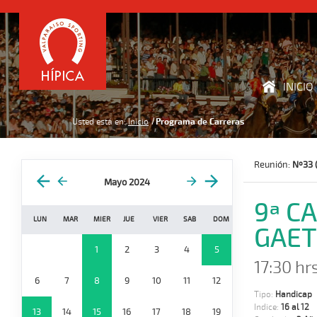
INICIO
Usted está en:
Inicio
Programa de Carreras
Reunión:
Nº33 
Mayo 2024
9ª C
LUN
MAR
MIER
JUE
VIER
SAB
DOM
GAET
1
2
3
4
5
17:30 hr
6
7
8
9
10
11
12
Tipo:
Handicap
Indice:
16 al 12
13
14
15
16
17
18
19