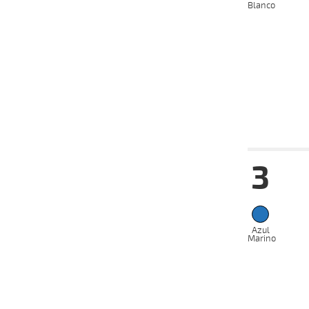
Blanco
08-05-
VS
2024
28-04-
VS
2024
24-04-
VS
2024
17-04-
VS
2024
Fecha
Hip
3
22-05-
VS
2024
08-05-
VS
2024
28-04-
Azul
VS
2024
Marino
22-04-
VS
2024
06-04-
HC
2024