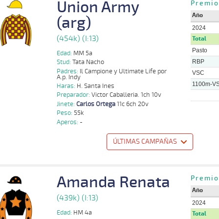
Union Army
Premio
Año
(arg)
2024
(454k) (I:13)
Total
Pasto
Edad:
MM 5a
RBP
Stud:
Tata Nacho
Padres:
Il Campione y Ultimate Life por
VSC
A.p. Indy
1100m-V
Haras:
H. Santa Ines
Preparador:
Victor Caballeria. 1ch 10v
Jinete:
Carlos Ortega
11c 6ch 20v
Peso:
55k
Aperos:
-
ÚLTIMAS CAMPAÑAS
o
Distancia
Indice
Tiempo
Cuerpada
Div
Tipo
Lº
Peso
Jinete
Amanda Renata
Premio
16 al
Israel
1100m
1:05:55
7 1/4
5,3
Hand.
5º
453k/56k
12
Villagran
Año
(439k) (I:13)
2024
15 al
Joaquin
1100m
1:07:41
10 3/4
4,0
Hand.
9º
454k/57k
11
Herrera
Edad:
HM 4a
Total