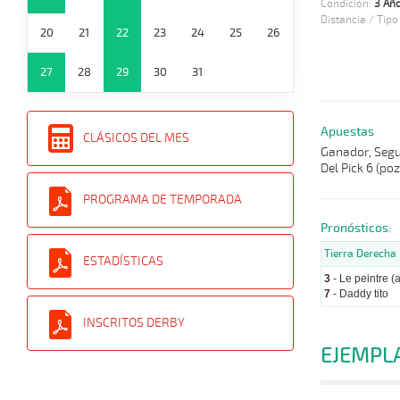
Condición:
3 Año
Distancia / Tipo
20
21
22
23
24
25
26
27
28
29
30
31
Apuestas
CLÁSICOS DEL MES
Ganador, Segun
Del Pick 6 (po
PROGRAMA DE TEMPORADA
Pronósticos:
Tierra Derecha
ESTADÍSTICAS
3
- Le peintre (a
7
- Daddy tito
INSCRITOS DERBY
EJEMPL