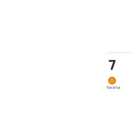
14-02-
VS
2024
07-01-
VS
2024
03-01-
VS
2024
Fecha
Hip
7
22-05-
VS
2024
15-05-
VS
2024
Naranja
05-05-
VS
2024
24-04-
VS
2024
17-04-
VS
2024
08-04-
VS