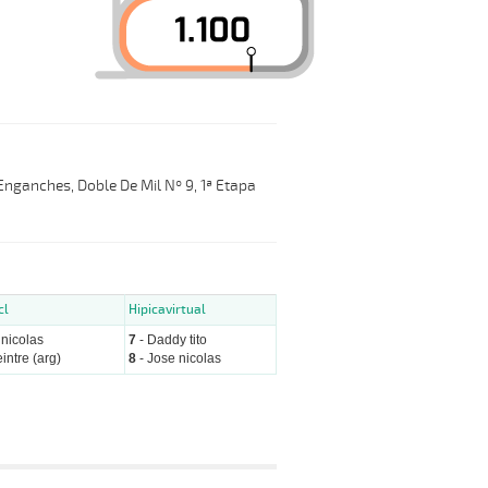
 Enganches, Doble De Mil Nº 9, 1ª Etapa
cl
Hipicavirtual
 nicolas
7
- Daddy tito
intre (arg)
8
- Jose nicolas