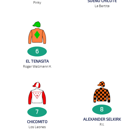
SUEÑO CHILOTE
Pinky
La Bertita
6
EL TENASITA
Roger Wellmann H.
8
7
ALEXANDER SELKIRK
CHICOMITO
R.t.
Los Leones