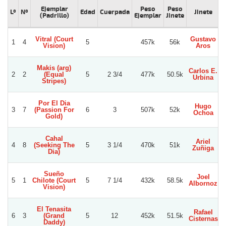
Ejemplar
Peso
Peso
Lº
Nº
Edad
Cuerpada
Jinete
(Padrillo)
Ejemplar
Jinete
Vitral (Court
Gustavo
1
4
5
457k
56k
Vision)
Aros
Makis (arg)
Carlos E.
2
2
(Equal
5
2 3/4
477k
50.5k
L
Urbina
Stripes)
Por El Dia
Hugo
3
7
(Passion For
6
3
507k
52k
Ochoa
Gold)
Cahal
Ariel
4
8
(Seeking The
5
3 1/4
470k
51k
Zuñiga
Dia)
Sueño
Joel
5
1
Chilote (Court
5
7 1/4
432k
58.5k
Albornoz
Vision)
El Tenasita
Rafael
6
3
(Grand
5
12
452k
51.5k
Cisternas
Daddy)