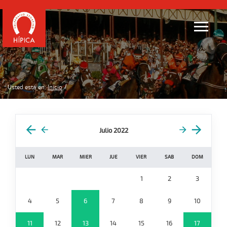
Usted está en:
Inicio
Julio 2022
LUN
MAR
MIER
JUE
VIER
SAB
DOM
1
2
3
4
5
6
7
8
9
10
11
12
13
14
15
16
17