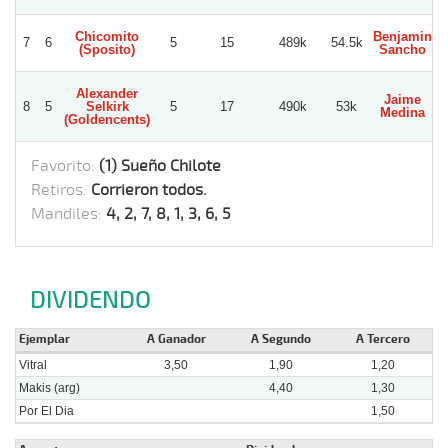
Chicomito
Benjamin
7
6
5
15
489k
54.5k
(Sposito)
Sancho
Alexander
Jaime
8
5
Selkirk
5
17
490k
53k
Medina
(Goldencents)
Favorito:
(1) Sueño Chilote
Retiros:
Corrieron todos.
Mandiles:
4, 2, 7, 8, 1, 3, 6, 5
DIVIDENDO
Ejemplar
A Ganador
A Segundo
A Tercero
Vitral
3,50
1,90
1,20
Makis (arg)
4,40
1,30
Por El Dia
1,50