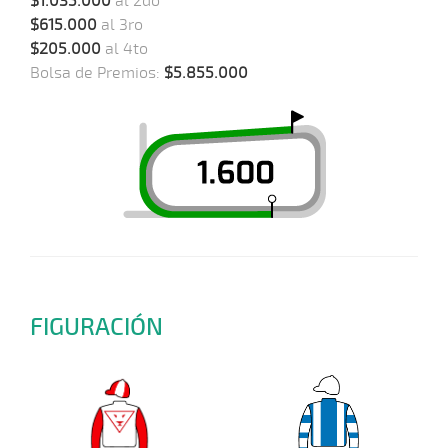
$1.035.000
al 2do
$615.000
al 3ro
$205.000
al 4to
Bolsa de Premios:
$5.855.000
FIGURACIÓN