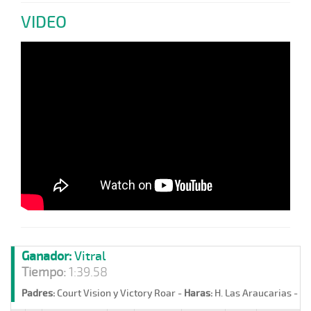
VIDEO
Ganador:
Vitral
Tiempo:
1:39.58
Padres:
Court Vision y Victory Roar -
Haras:
H. Las Araucarias -
St