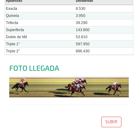
Apuestas
Dividendo
Exacta
8.530
Quinela
3.950
Trifecta
39.290
Superfecta
143.800
Doble de Mil
53.810
Triple 1°
597.950
Triple 2°
896.430
FOTO LLEGADA
SUBIR