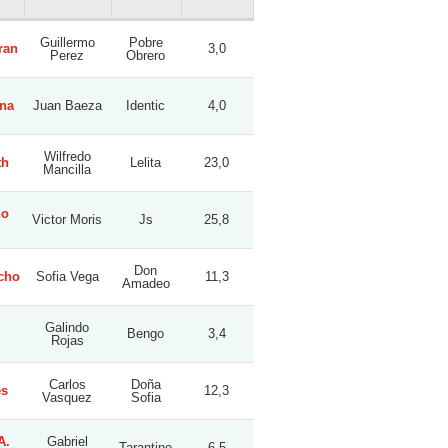
Guillermo
Pobre
ran
3,0
Perez
Obrero
na
Juan Baeza
Identic
4,0
Wilfredo
th
Lelita
23,0
Mancilla
no
Victor Moris
Js
25,8
Don
cho
Sofia Vega
11,3
Amadeo
Galindo
Bengo
3,4
Rojas
Carlos
Doña
es
12,3
Vasquez
Sofia
A.
Gabriel
Tarantino
6,5