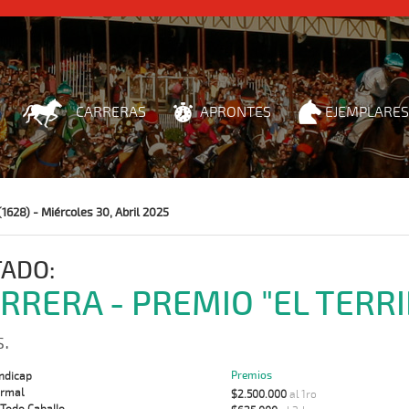
CARRERAS
APRONTES
EJEMPLARES
1628) - Miércoles 30, Abril 2025
TADO:
ARRERA - PREMIO "EL TERRI
.
Premios
ndicap
rmal
$2.500.000
al 1ro