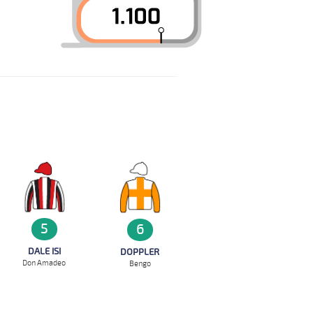
5
6
DALE ISI
DOPPLER
Don Amadeo
Bengo