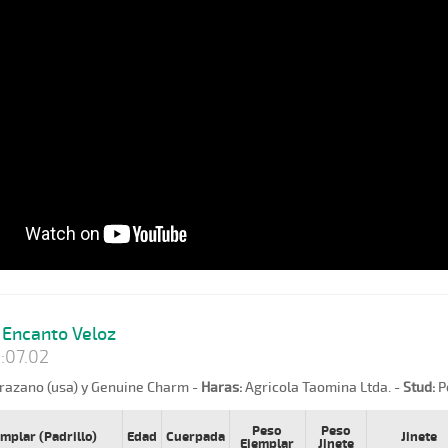
Encanto Veloz
:07.02
razano (usa) y Genuine Charm -
Haras:
Agricola Taomina Ltda. -
Stud:
P
Peso
Peso
emplar (Padrillo)
Edad
Cuerpada
Jinete
Ejemplar
Jinete