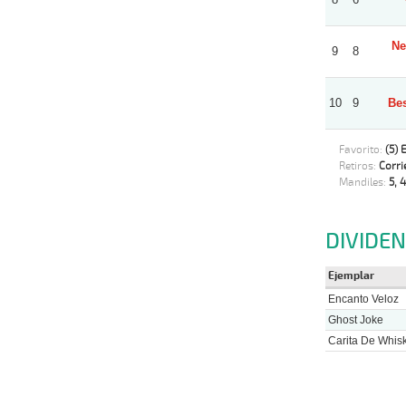
Ne
9
8
10
9
Bes
Favorito:
(5) 
Retiros:
Corri
Mandiles:
5, 4
DIVIDE
Ejemplar
Encanto Veloz
Ghost Joke
Carita De Whis