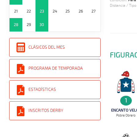
Condición:
Para 
Distancia / Tipo
21
22
23
24
25
26
27
28
29
30
CLÁSICOS DEL MES
FIGURA
PROGRAMA DE TEMPORADA
ESTADÍSTICAS
1
INSCRITOS DERBY
ENCANTO VEL
Pobre Obrero