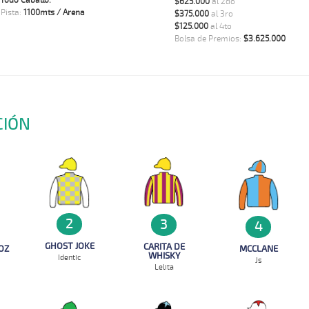
Todo Caballo.
$625.000
al 2do
 Pista:
1100mts / Arena
$375.000
al 3ro
$125.000
al 4to
Bolsa de Premios:
$3.625.000
CIÓN
2
3
4
GHOST JOKE
CARITA DE
MCCLANE
OZ
WHISKY
Identic
Js
Lelita