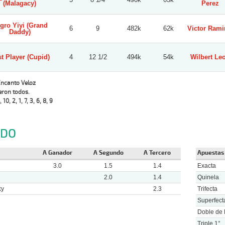
(Malagacy)
Perez
gro Yiyi (Grand
6
9
482k
62k
Victor Rami
Daddy)
t Player (Cupid)
4
12 1/2
494k
54k
Wilbert Le
Encanto Veloz
eron todos.
, 10, 2, 1, 7, 3, 6, 8, 9
NDO
A Ganador
A Segundo
A Tercero
Apuestas
3.0
1.5
1.4
Exacta
2.0
1.4
Quinela
ky
2.3
Trifecta
Superfect
Doble de 
Triple 1°