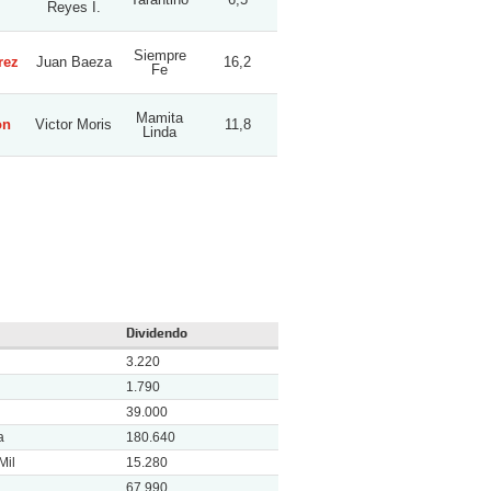
Reyes I.
Siempre
rez
Juan Baeza
16,2
Fe
Mamita
on
Victor Moris
11,8
Linda
Dividendo
3.220
1.790
39.000
a
180.640
Mil
15.280
67.990