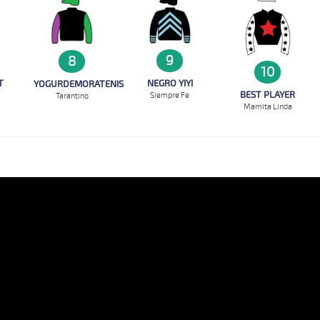
9
8
10
T
NEGRO YIYI
YOGURDEMORATENIS
BEST PLAYER
Siempre Fe
Tarantino
Mamita Linda