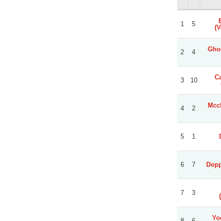
1
5
(V
Ghos
2
4
Ca
3
10
Mccl
4
2
5
1
6
7
Dopp
7
3
Yo
8
6