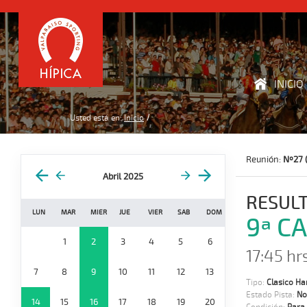
INICIO
Usted está en:
Inicio
Reunión:
Nº27 (
Abril 2025
RESUL
LUN
MAR
MIER
JUE
VIER
SAB
DOM
9ª C
1
2
3
4
5
6
17:45 hrs
7
8
9
10
11
12
13
Tipo:
Clasico Ha
Estado Pista:
No
14
15
16
17
18
19
20