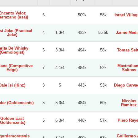
Encanto Veloz
6
509k
58k
Israel Villag
errazano (usa))
t Joke (Practical
4
1 3/4
433k
55.5k
Jaime Medi
Joke)
rita De Whisky
5
3 3/4
494k
58k
Tomas Sei
(Gemologist)
ane (Competitive
Maximilia
7
4 1/4
484k
52k
Edge)
Salinas
Dale Isi (Hinz)
3
5
443k
53k
Diego Carva
Nicolas
ler (Goldencents)
5
5 3/4
484k
60k
Ramirez
Golden East
5
6 3/4
448k
57k
Piero Rey
(Goldencents)
gurdemoratenis
Guillermo 
5
8 1/4
490k
63k