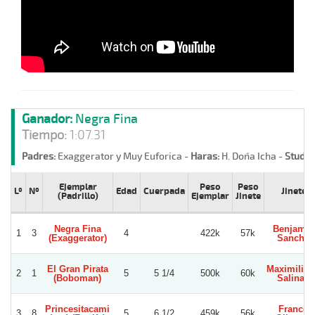
Ganador:
Negra Fina
Tiempo:
1:07.31
Padres:
Exaggerator y Muy Euforica -
Haras:
H. Doña Icha -
Stud:
L
Ejemplar
Peso
Peso
Lº
Nº
Edad
Cuerpada
Jinete
(Padrillo)
Ejemplar
Jinete
Negra Fina
Benjamin
1
3
4
422k
57k
(Exaggerator)
Sancho
El Gran Pirata
Maximilia
2
1
5
5 1/4
500k
60k
(Boboman)
Salinas
Princesitacami
Franco
3
8
5
6 1/2
459k
56k