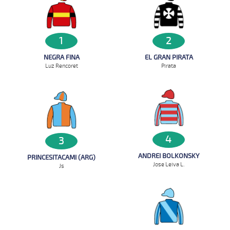
1
2
NEGRA FINA
EL GRAN PIRATA
Luz Rencoret
Pirata
4
3
ANDREI BOLKONSKY
PRINCESITACAMI (ARG)
Jose Leiva L.
Js