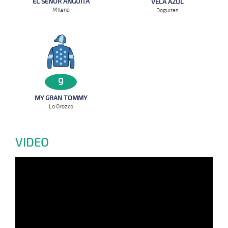
EL SEÑOR ANGUITA
VELA AZUL
Milena
Doguitas
9
MY GRAN TOMMY
Lo Orozco
VIDEO