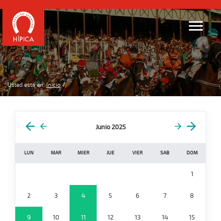
Usted está en:
Inicio
Junio 2025
LUN
MAR
MIER
JUE
VIER
SAB
DOM
1
2
3
4
5
6
7
8
9
10
11
12
13
14
15