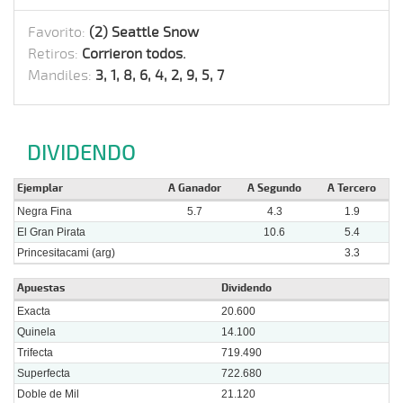
Favorito:
(2) Seattle Snow
Retiros:
Corrieron todos.
Mandiles:
3, 1, 8, 6, 4, 2, 9, 5, 7
DIVIDENDO
Ejemplar
A Ganador
A Segundo
A Tercero
Negra Fina
5.7
4.3
1.9
El Gran Pirata
10.6
5.4
Princesitacami (arg)
3.3
Apuestas
Dividendo
Exacta
20.600
Quinela
14.100
Trifecta
719.490
Superfecta
722.680
Doble de Mil
21.120