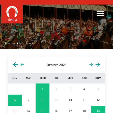
Usted está en:
Inicio
Octubre 2025
LUN
MAR
MIER
JUE
VIER
SAB
DOM
1
2
3
4
5
6
7
8
9
10
11
12
13
14
15
16
17
18
19