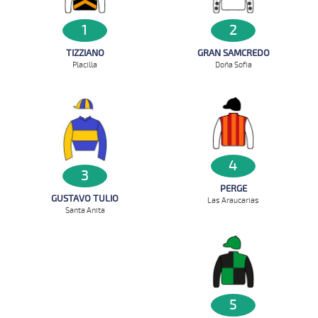
1
2
TIZZIANO
GRAN SAMCREDO
Placilla
Doña Sofia
4
3
PERGE
GUSTAVO TULIO
Las Araucarias
Santa Anita
5