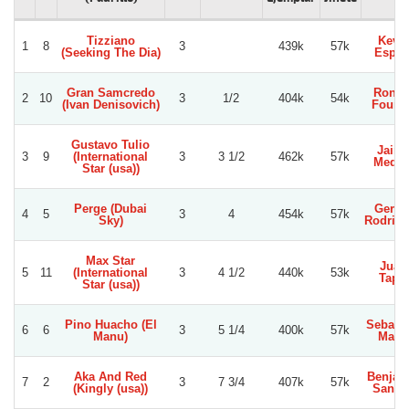
Tizziano
Kevi
1
8
3
439k
57k
(Seeking The Dia)
Espin
Gran Samcredo
Ronal
2
10
3
1/2
404k
54k
(Ivan Denisovich)
Fourn
Gustavo Tulio
Jaim
3
9
(International
3
3 1/2
462k
57k
Medin
Star (usa))
Perge (Dubai
Gerar
4
5
3
4
454k
57k
Sky)
Rodrig
Max Star
Juan
5
11
(International
3
4 1/2
440k
53k
Tapia
Star (usa))
Pino Huacho (El
Sebasti
6
6
3
5 1/4
400k
57k
Manu)
Mari
Aka And Red
Benjam
7
2
3
7 3/4
407k
57k
(Kingly (usa))
Sanch