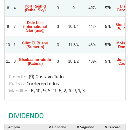
Port Rashid
Dieg
8
4
3
9
497k
57k
(Dubai Sky)
Carvac
Dale Like
Guille
9
7
(International
3
10 1/4
442k
57k
A. Per
Star (usa))
Clint El Bueno
Moises 
10
1
3
11 3/4
460k
57k
(Sumerio)
Donos
Elsebaahorratodo
Jonath
11
3
3
18 1/2
439k
57k
(Katmai)
Castil
Favorito:
(9) Gustavo Tulio
Retiros:
Corrieron todos.
Mandiles:
8, 10, 9, 5, 11, 6, 2, 4, 7, 1, 3
DIVIDENDO
Ejemplar
A Ganador
A Segundo
A Tercero