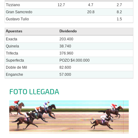
Tizziano
12.7
4.7
2.7
Gran Samcredo
20.8
8.2
Gustavo Tulio
1.5
Apuestas
Dividendo
Exacta
203.400
Quinela
38.740
Trifecta
376.960
Superfecta
POZO $4.000.000
Doble de Mil
82.600
Enganche
57.000
FOTO LLEGADA