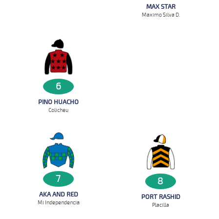
MAX STAR
Maximo Silva D.
6
PINO HUACHO
Colicheu
7
8
AKA AND RED
PORT RASHID
Mi Independencia
Placilla