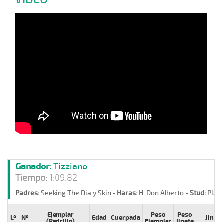
Ganador:
Tizziano
Tiempo:
1:09.82
Padres:
Seeking The Dia y Skin -
Haras:
H. Don Alberto -
Stud:
Placi
Ejemplar
Peso
Peso
Lº
Nº
Edad
Cuerpada
Jinet
(Padrillo)
Ejemplar
Jinete