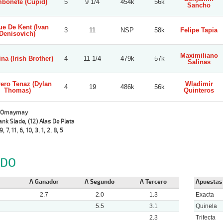
bonete (Cupid)
5
9 1/4
454k
56k
Sancho
e De Kent (Ivan
3
11
NSP
58k
Felipe Tapia
Denisovich)
Maximiliano
ina (Irish Brother)
4
11 1/4
479k
57k
Salinas
ero Tenaz (Dylan
Wladimir
4
19
486k
56k
Thomas)
Quinteros
) Omaymay
rank Slade, (12) Alas De Plata
9, 7, 11, 6, 10, 3, 1, 2, 8, 5
NDO
A Ganador
A Segundo
A Tercero
Apuestas
2.7
2.0
1.3
Exacta
5.5
3.1
Quinela
2.3
Trifecta