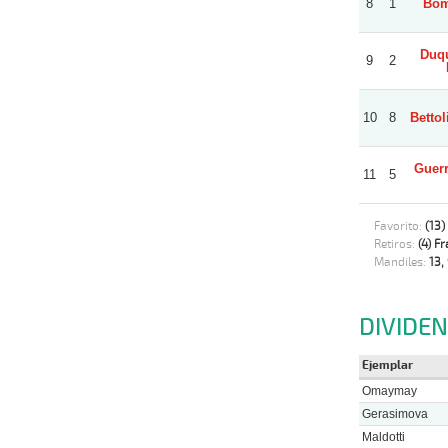
8
1
Bom
Duqu
9
2
10
8
Bettol
Guerr
11
5
Favorito:
(13
Retiros:
(4) F
Mandiles:
13, 
DIVIDE
Ejemplar
Omaymay
Gerasimova
Maldotti