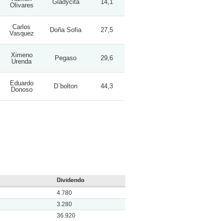
Gladycita
14,1
Olivares
Carlos
Doña Sofia
27,5
Vasquez
Ximeno
Pegaso
29,6
Urenda
Eduardo
D`bolton
44,3
Donoso
Dividendo
4.780
3.280
36.920