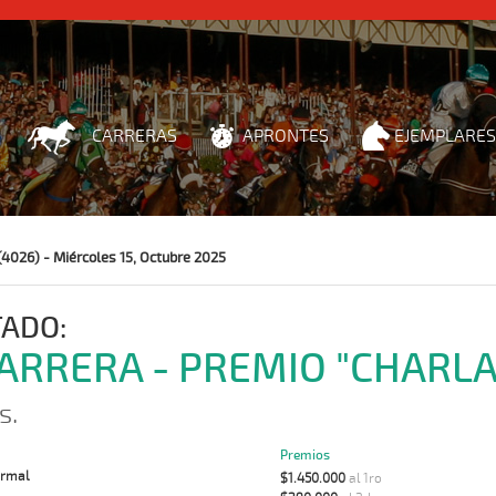
CARRERAS
APRONTES
EJEMPLARES
(4026) - Miércoles 15, Octubre 2025
TADO:
CARRERA - PREMIO "CHARL
s.
Premios
rmal
$1.450.000
al 1ro