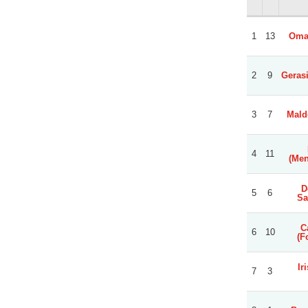
1
13
Oma
2
9
Gerasi
3
7
Maldo
4
11
(Men
D
5
6
Sa
C
6
10
(F
Ir
7
3