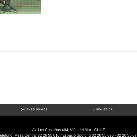
QUIENES SOMOS
LINEA ÉTICA
Av. Los Castaños 404, Viña del Mar - CHILE
eléfono: Mesa Central 32 26 55 610 / Espacio Sporting 32 26 55 696 - 32 26 55 6