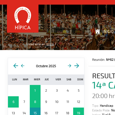
INICIO
Usted está en:
Inicio
Reunión:
Nº62 
Octubre 2025
RESUL
LUN
MAR
MIER
JUE
VIER
SAB
DOM
14ª 
1
2
3
4
5
20:00 hr
6
7
8
9
10
11
12
Tipo:
Handicap
Estado Pista:
No
13
14
15
16
17
18
19