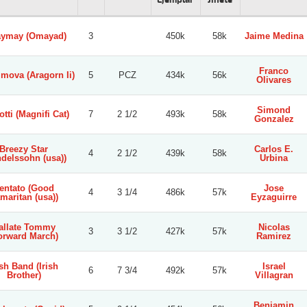
Ejemplar
Jinete
ymay (Omayad)
3
450k
58k
Jaime Medina
Franco
mova (Aragorn Ii)
5
PCZ
434k
56k
Olivares
Simond
tti (Magnifi Cat)
7
2 1/2
493k
58k
Gonzalez
Breezy Star
Carlos E.
4
2 1/2
439k
58k
delssohn (usa))
Urbina
entato (Good
Jose
4
3 1/4
486k
57k
maritan (usa))
Eyzaguirre
allate Tommy
Nicolas
3
3 1/2
427k
57k
orward March)
Ramirez
ish Band (Irish
Israel
6
7 3/4
492k
57k
Brother)
Villagran
Benjamin