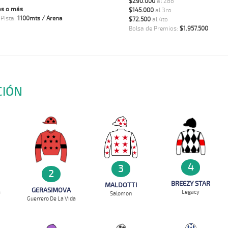
$290.000
al 2do
os o más
$145.000
al 3ro
 Pista:
1100mts / Arena
$72.500
al 4to
Bolsa de Premios:
$1.957.500
CIÓN
4
3
2
BREEZY STAR
MALDOTTI
GERASIMOVA
Legacy
a
Salomon
Guerrero De La Vida