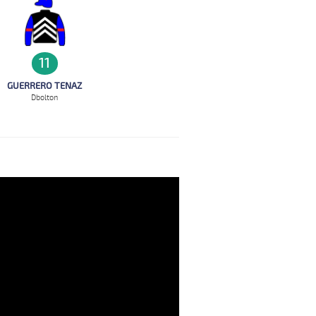
11
GUERRERO TENAZ
D`bolton