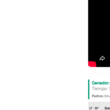
Ganador:
Tiempo:
1
Padres:
Oma
Lº
Nº
Eje