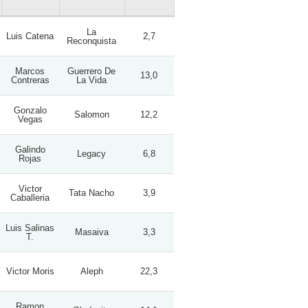
La
Luis Catena
2,7
Reconquista
Marcos
Guerrero De
13,0
Contreras
La Vida
Gonzalo
Salomon
12,2
Vegas
Galindo
Legacy
6,8
Rojas
Victor
Tata Nacho
3,9
Caballeria
Luis Salinas
Masaiva
3,3
T.
Victor Moris
Aleph
22,3
Ramon