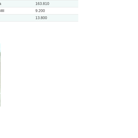
a
163.810
Mil
9.200
e
13.800