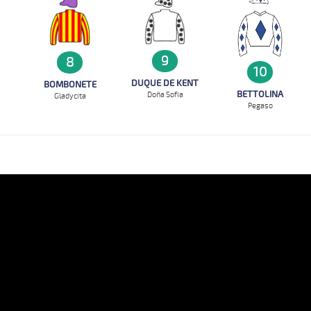
9
8
10
DUQUE DE KENT
BOMBONETE
BETTOLINA
Doña Sofia
Gladycita
Pegaso