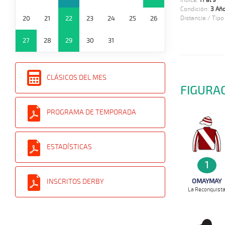
Indice:
11 al 9
Condición:
3 Añ
20
21
22
23
24
25
26
Distancia / Tipo
27
28
29
30
31
CLÁSICOS DEL MES
FIGURA
PROGRAMA DE TEMPORADA
ESTADÍSTICAS
1
INSCRITOS DERBY
OMAYMAY
La Reconquist