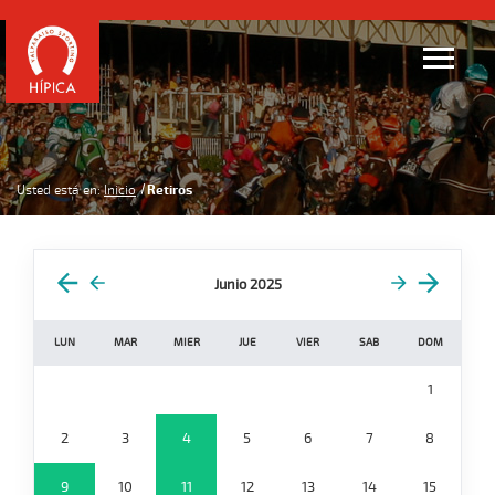
Usted está en:
Inicio
Retiros
Junio 2025
LUN
MAR
MIER
JUE
VIER
SAB
DOM
1
2
3
4
5
6
7
8
9
10
11
12
13
14
15