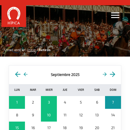
Usted está en:
Inicio
Retiros
Septiembre 2025
LUN
MAR
MIER
JUE
VIER
SAB
DOM
1
2
3
4
5
6
7
8
9
10
11
12
13
14
15
16
17
18
19
20
21