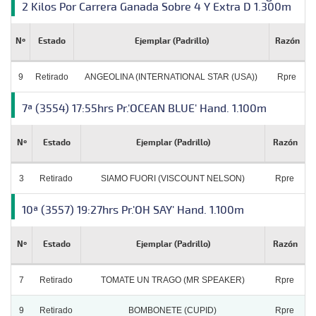
2 Kilos Por Carrera Ganada Sobre 4 Y Extra D 1.300m
Nº
Estado
Ejemplar (Padrillo)
Razón
9
Retirado
ANGEOLINA (INTERNATIONAL STAR (USA))
Rpre
7ª (3554) 17:55hrs Pr.'OCEAN BLUE' Hand. 1.100m
Nº
Estado
Ejemplar (Padrillo)
Razón
3
Retirado
SIAMO FUORI (VISCOUNT NELSON)
Rpre
10ª (3557) 19:27hrs Pr.'OH SAY' Hand. 1.100m
Nº
Estado
Ejemplar (Padrillo)
Razón
7
Retirado
TOMATE UN TRAGO (MR SPEAKER)
Rpre
9
Retirado
BOMBONETE (CUPID)
Rpre