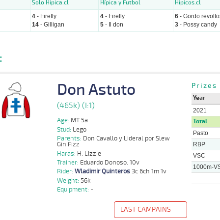
Solo Hipica.cl
Hípica y Futbol
Hipicos.cl
4
- Firefly
4
- Firefly
6
- Gordo revolt
14
- Gilligan
5
- Il don
3
- Possy candy
:
Don Astuto
Prizes
Year
(465k) (I:1)
2021
Age:
MT 5a
Total
Stud:
Lego
Pasto
Parents:
Don Cavallo y Lideral por Slew
Gin Fizz
RBP
Haras:
H. Lizzie
VSC
Trainer:
Eduardo Donoso. 10v
1000m-V
Rider:
Wladimir Quinteros
3c 6ch 1m 1v
Weight:
56k
Equipment:
-
LAST CAMPAINS