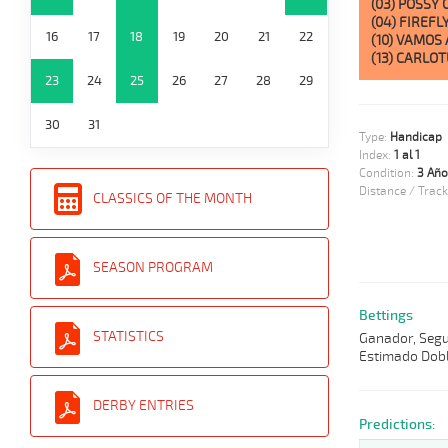
(03) POSSY 
(04) FIREFLY
16
17
18
19
20
21
22
(10) VAMOS
(13) CARLOT
23
24
25
26
27
28
29
30
31
Type:
Handicap
Index:
1 al 1
Condition:
3 Año
Distance / Track
CLASSICS OF THE MONTH
SEASON PROGRAM
Bettings
STATISTICS
Ganador, Segun
Estimado Dobl
DERBY ENTRIES
Predictions: