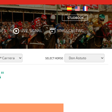
STUDBOOK
SES
LIVE SIGNAL
SIMULCASTING
SELECT HORSE:
"