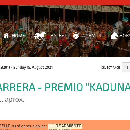
HOME
RACES
WARM UP
HOR
(3291) - Sunday 15, August 2021
SELECT RACE:
CARRERA - PREMIO "KADUNA
s. aprox.
CELLO,
será conducido por
JULIO SARMIENTO.