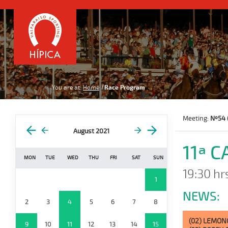
You are at:
Home
Race Program
Meeting:
Nº54 
August 2021
11ª 
MON
TUE
WED
THU
FRI
SAT
SUN
19:30 hr
1
NEWS:
2
3
4
5
6
7
8
(02) LEMON
9
10
11
12
13
14
15