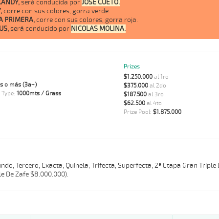
CANDY,
será conducida por
JOSE CUETO.
,
corre con sus colores, gorra verde.
 A PRIMERA,
corre con sus colores, gorra roja.
US,
será conducido por
NICOLAS MOLINA.
Prizes
$1.250.000
al 1ro
s o más (3a+)
$375.000
al 2do
 Type:
1000mts / Grass
$187.500
al 3ro
$62.500
al 4to
Prize Pool:
$1.875.000
do, Tercero, Exacta, Quinela, Trifecta, Superfecta, 2ª Etapa Gran Triple
e De Zafe $8.000.000).