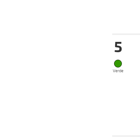
2021
21-07-
VS
2021
Date
Tur
5
15-08-
VS
2021
11-08-
VS
2021
06-08-
CH
2021
Verde
01-08-
VS
2021
28-07-
VS
2021
26-07-
VS
2021
Date
Tur