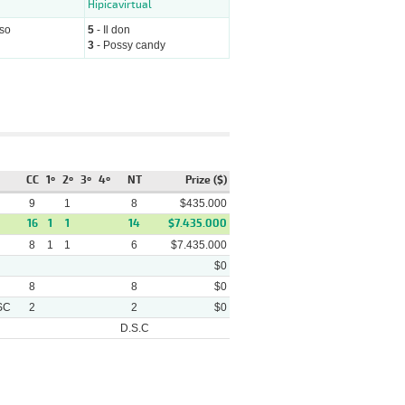
Hipicavirtual
oso
5
- Il don
3
- Possy candy
CC
1º
2º
3º
4º
NT
Prize ($)
9
1
8
$435.000
16
1
1
14
$7.435.000
8
1
1
6
$7.435.000
$0
8
8
$0
SC
2
2
$0
D.S.C