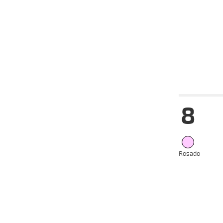
17-07-
HC
2021
07-07-
VS
2021
03-07-
HC
2021
Date
Tur
8
15-08-
VS
2021
09-08-
VS
2021
28-07-
VS
2021
Rosado
21-07-
VS
2021
14-07-
VS
2021
07-07-
VS
2021