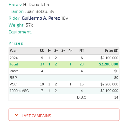
Haras:
H. Doña Icha
Trainer:
Juan Belzu. 3v
Rider:
Guillermo A. Perez
18v
Weight:
57k
Equipment:
-
Prizes
Year
CC
1º
2º
3º
4º
NT
Prize ($)
2024
9
1
2
6
$2.100.000
Total
27
1
2
1
23
$2.200.000
Pasto
4
4
$0
RBP
$0
VSC
19
1
2
1
15
$2.200.000
1000m-VSC
7
1
2
4
$2.100.000
D.S.C
14
LAST CAMPAINS
Date
Turf
Distance
Index
Time
Distance
Ret
Type
Pº
Wei