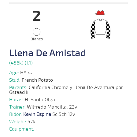
Date
Turf
Distance
Index
Time
Distance
Ret
Type
Pº
Weig
2
17-
04-
VS
1100m
3 al 2
1:08:70
11 1/4
25,4
Hand.
14º
459k/
2024
Blanco
08-
04-
VS
1000m
1 al 1
0:58:08
1 3/4
9,7
Hand.
2º
458k/
Llena De Amistad
2024
(456k) (I:1)
27-
03-
VS
1100m
3 al 2
1:08:57
15 3/4
119,9
Hand.
11º
464k/
Age:
HA 4a
2024
Stud:
French Potato
Parents:
California Chrome y Llena De Aventura por
20-
Gstaad Ii
03-
VS
1100m
4 al 3
1:07:33
23
66,1
Hand.
9º
467k/
2024
Haras:
H. Santa Olga
Trainer:
Wilfredo Mancilla. 23v
Rider:
Kevin Espina
5c 5ch 12v
10-
03-
VS
1100m
4 al 3
1:08:71
14 3/4
41,6
Hand.
11º
470k/
Weight:
57k
2024
Equipment:
-