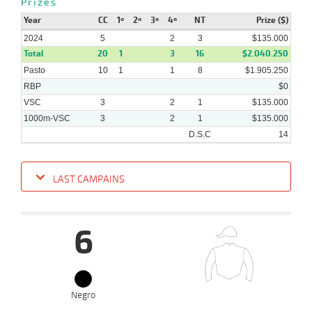
Prizes
Year
CC
1º
2º
3º
4º
NT
Prize ($)
2024
5
2
3
$135.000
Total
20
1
3
16
$2.040.250
Pasto
10
1
1
8
$1.905.250
RBP
$0
VSC
3
2
1
$135.000
1000m-VSC
3
2
1
$135.000
D.S.C
14
LAST CAMPAINS
Date
Turf
Distance
Index
Time
Distance
Ret
Type
Pº
Weig
6
08-
04-
VS
1000m
8 al 2
0:57:98
2 3/4
16,6
Hand.
4º
441k/5
2024
25-
03-
VS
1000m
6 al 2
0:57:34
7 3/4
14,3
Hand.
4º
438k/5
2024
Negro