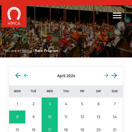
You are at:
Home
Race Program
April 2024
MON
TUE
WED
THU
FRI
SAT
SUN
1
2
3
4
5
6
7
8
9
10
11
12
13
14
15
16
17
18
19
20
21