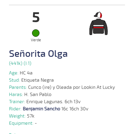
Date
Turf
Distance
Index
Time
Distance
Ret
Type
Pº
Weig
5
03-
04-
VS
1000m
9 al 2
0:56:83
12 3/4
24,3
Hand.
11º
380k/
2024
20-
03-
VS
1000m
1 al 1
0:57:87
4 3/4
39,8
Hand.
2º
377k/
2024
Verde
Señorita Olga
06-
03-
VS
1000m
2 al 1
0:59:01
11
24,3
Hand.
8º
380k/
2024
(441k) (I:1)
Age:
HC 4a
28-
Stud:
Etiqueta Negra
02-
VS
1000m
1 al 1
0:59:12
7
32,2
Hand.
8º
387k/
2024
Parents:
Cunco (ire) y Oleada por Lookin At Lucky
Haras:
H. San Pablo
14-
Trainer:
Enrique Lagunas. 6ch 13v
02-
VS
1000m
1 al 1
0:58:67
6 1/2
174,0
Hand.
5º
379k/
2024
Rider:
Benjamin Sancho
16c 16ch 30v
Weight:
57k
24-
01-
VS
1000m
6 al 1
0:58:38
9
56,0
Hand.
6º
376k/
Equipment:
-
2024