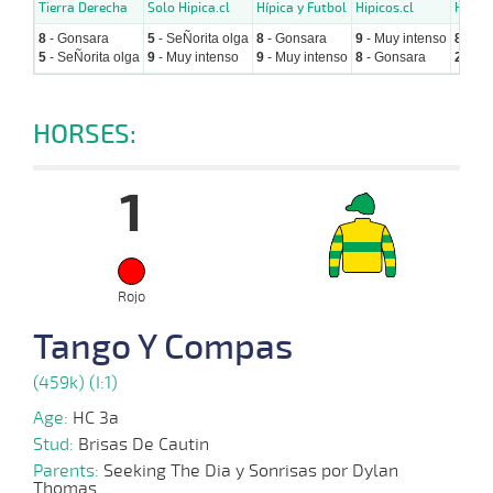
Tierra Derecha
Solo Hipica.cl
Hípica y Futbol
Hipicos.cl
Hipica
8
- Gonsara
5
- SeÑorita olga
8
- Gonsara
9
- Muy intenso
8
- Go
5
- SeÑorita olga
9
- Muy intenso
9
- Muy intenso
8
- Gonsara
2
- Ll
HORSES:
1
Rojo
Tango Y Compas
(459k) (I:1)
Age:
HC 3a
Stud:
Brisas De Cautin
Parents:
Seeking The Dia y Sonrisas por Dylan
Thomas