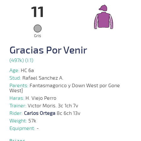
11
10-
04-
VS
1300m
6 al 1
1:18:96
24
5,4
Hand.
13º
422k/5
2024
27-
Gris
03-
VS
1000m
6 al 1
0:58:02
10 1/2
4,5
Hand.
11º
424k/5
2024
Gracias Por Venir
25-
(497k) (I:1)
03-
VS
1000m
1 al 1
0:58:47
2 1/2
3,4
Hand.
2º
426k/5
2024
Age:
HC 6a
20-
Stud:
Rafael Sanchez A.
03-
VS
1000m
1 al 1
0:57:87
5
9,7
Hand.
3º
421k/5
2024
Parents:
Fantasmagorico y Down West por Gone
West}
Haras:
H. Viejo Perro
06-
03-
VS
1000m
2 al 1
0:59:01
3
10,2
Hand.
6º
424k/5
Trainer:
Victor Moris. 3c 1ch 7v
2024
Rider:
Carlos Ortega
8c 6ch 13v
Weight:
57k
04-
03-
VS
1000m
1 al 1
0:57:88
14 1/4
6,6
Hand.
10º
427k/5
Equipment:
-
2024
Prizes