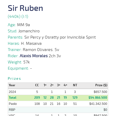
Sir Ruben
27-
03-
VS
1000m
6 al 1
0:58:02
2 1/2
4,6
Hand.
2º
450k/57
(440k) (I:1)
2024
Age:
MM 9a
Stud:
Jomanchiro
Parents:
Sir Percy y Osratty por Invincible Spirit
25-
03-
VS
1000m
1 al 1
0:58:47
3 3/4
1,7
Hand.
3º
454k/57
Haras:
H. Masaiva
2024
Trainer:
Ramon Olivares. 5v
Rider:
Alexis Morales
2ch 3v
Weight:
57k
20-
03-
VS
1100m
2 al 2
1:08:83
10 3/4
9,3
Hand.
6º
460k/57
Equipment:
-
2024
Prizes
Year
CC
1º
2º
3º
4º
NT
Prize ($)
17-
2024
5
1
1
3
$657.500
03-
VS
1000m
2 al 1
0:58:55
3/4
4,5
Hand.
2º
464k/57
2024
Total
209
12
28
21
19
129
$54.866.500
Pasto
108
10
21
16
10
51
$41.342.500
RBP
$0
VSC
14
1
1
2
10
$947.500