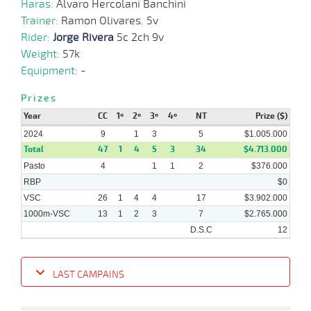
Haras:
Alvaro Hercolani Banchini
Trainer:
Ramon Olivares. 5v
Rider:
Jorge Rivera
5c 2ch 9v
13-
Weight:
57k
12-
VS
1100m
6 al 1
1:07:82
16
21,2
Hand.
10º
480k/5
2023
Equipment:
-
Prizes
Year
CC
1º
2º
3º
4º
NT
Prize ($)
03-
12-
VS
1100m
1 al 1
1:07:85
5 3/4
7,6
Hand.
3º
482k/5
2024
9
1
3
5
$1.005.000
2023
Total
47
1
4
5
3
34
$4.713.000
Pasto
4
1
1
2
$376.000
RBP
$0
VSC
26
1
4
4
17
$3.902.000
11-
09-
VS
1100m
4 al 2
1:08:13
9 1/4
14,9
Hand.
6º
482k/5
1000m-VSC
13
1
2
3
7
$2.765.000
2023
D.S.C
12
LAST CAMPAINS
Date
Turf
Distance
Index
Time
Distance
Ret
Type
Pº
Weigh