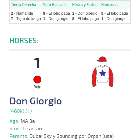
Tierra Derecha
Solo Hipica.cl
Hípica y Futbol
Hipicos.cl
Hipic
2
- Ñamandu
8
- El lobo paga
1
- Don giorgio
8
- El lobo paga
1
- Do
7
- Tigre de fuego
1
- Don giorgio
8
- El lobo paga
1
- Don giorgio
4
- Cl
HORSES:
1
Rojo
Don Giorgio
(460k) (I:)
Age:
MA 3a
Stud:
Jacastan
Parents:
Dubai Sky y Sounding por Orpen (usa)