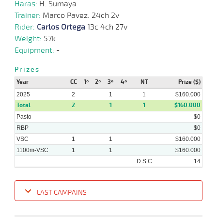
Haras:
H. Sumaya
Trainer:
Marco Pavez. 24ch 2v
Rider:
Carlos Ortega
13c 4ch 27v
Weight:
57k
Equipment:
-
Prizes
Year
CC
1º
2º
3º
4º
NT
Prize ($)
2025
2
1
1
$160.000
Total
2
1
1
$160.000
Pasto
$0
RBP
$0
VSC
1
1
$160.000
1100m-VSC
1
1
$160.000
D.S.C
14
LAST CAMPAINS
Date
Turf
Distance
Index
Time
Distance
Ret
Type
Pº
Weigh