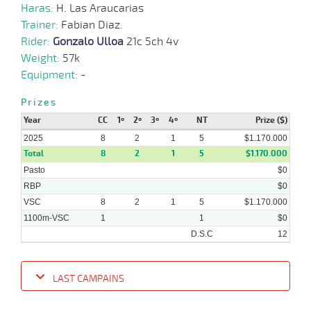
Haras:
H. Las Araucarias
Trainer:
Fabian Diaz.
Rider:
Gonzalo Ulloa
21c 5ch 4v
Weight:
57k
Equipment:
-
Prizes
Year
CC
1º
2º
3º
4º
NT
Prize ($)
2025
8
2
1
5
$1.170.000
Total
8
2
1
5
$1.170.000
Pasto
$0
RBP
$0
VSC
8
2
1
5
$1.170.000
1100m-VSC
1
1
$0
D.S.C
12
LAST CAMPAINS
Date
Turf
Distance
Index
Time
Distance
Ret
Type
Pº
Weigh