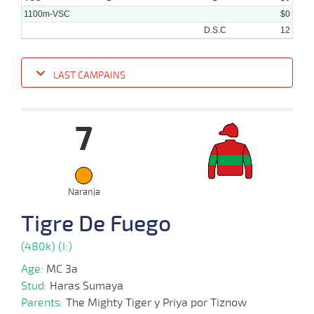
1100m-VSC
$0
D.S.C
12
LAST CAMPAINS
Date
Turf
Distance
Index
Time
Distance
Ret
Type
Pº
Weigh
7
09-
07-
VS
1000m
0:58:57
17 3/4
24,8
Cond.
9º
450k/57
2025
Naranja
Tigre De Fuego
(480k) (I:)
Age:
MC 3a
Stud:
Haras Sumaya
Parents:
The Mighty Tiger y Priya por Tiznow