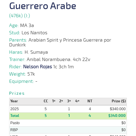
Guerrero Arabe
04-
06-
VS
1400m
1:25:15
19
11,4
Cond.
10º
500k/
(476k) (I:)
2025
Age:
MA 3a
10-
Stud:
Los Nanitos
04-
HCH
1200m
1:14:12
13 1/2
12,7
Cond.
7º
502k/
2025
Parents:
Arabian Spirit y Princesa Guerrera por
Dunkirk
12-
Haras:
H. Sumaya
03-
VS
1100m
1:10:47
12 1/2
4,7
Cond.
6º
495k/
2025
Trainer:
Anibal Norambuena. 4ch 22v
Rider:
Nelson Rojas
1c 3ch 1m
19-
02-
VS
1000m
0:59:15
1
5,7
Cond.
5º
489k/
Weight:
57k
2025
Equipment:
-
Prizes
Year
CC
1º
2º
3º
4º
NT
Prize ($)
2025
5
1
4
$340.000
Total
5
1
4
$340.000
Pasto
$0
RBP
$0