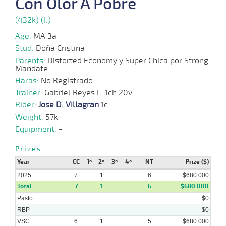
Con Olor A Pobre
06-
VS
1000m
1:00:04
9
6,3
Cond.
7º
445k/57
2025
(432k) (I:)
Age:
MA 3a
Stud:
Doña Cristina
09-
06-
VS
1000m
0:58:30
5 1/2
53,7
Cond.
6º
445k/55
Parents:
Distorted Economy y Super Chica por Strong
2025
Mandate
Haras:
No Registrado
Trainer:
Gabriel Reyes I.. 1ch 20v
Rider:
Jose D. Villagran
1c
Weight:
57k
Equipment:
-
Prizes
Year
CC
1º
2º
3º
4º
NT
Prize ($)
2025
7
1
6
$680.000
Total
7
1
6
$680.000
Pasto
$0
RBP
$0
VSC
6
1
5
$680.000