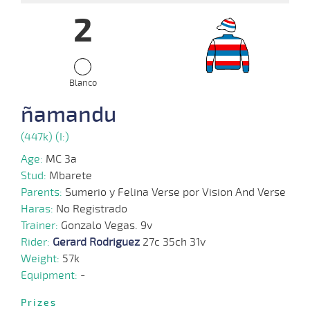
2
09-
07-
VS
1000m
0:58:57
CBZ
3,3
Cond.
2º
460k/57
2025
Blanco
23-
ñamandu
06-
VS
1000m
1:00:04
PCZ
9,8
Cond.
2º
456k/57
2025
(447k) (I:)
Age:
MC 3a
18-
Stud:
Mbarete
06-
VS
1200m
1:16:45
10 3/4
6,6
Cond.
9º
458k/57
2025
Parents:
Sumerio y Felina Verse por Vision And Verse
Haras:
No Registrado
Trainer:
Gonzalo Vegas. 9v
09-
06-
VS
1000m
0:58:30
3 3/4
12,7
Cond.
4º
460k/57
Rider:
Gerard Rodriguez
27c 35ch 31v
2025
Weight:
57k
Equipment:
-
26-
Prizes
05-
VS
1100m
1:07:65
12 3/4
28,1
Cond.
5º
459k/57