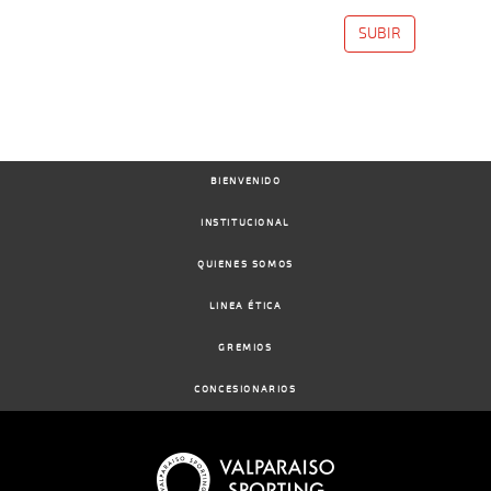
SUBIR
07-
07-
VS
1100m
1:09:30
8
2,8
Cond.
4º
509k/57
2025
18-
06-
VS
1200m
1:16:45
6 1/2
5,2
Cond.
7º
512k/57
BIENVENIDO
2025
INSTITUCIONAL
QUIENES SOMOS
LINEA ÉTICA
GREMIOS
CONCESIONARIOS