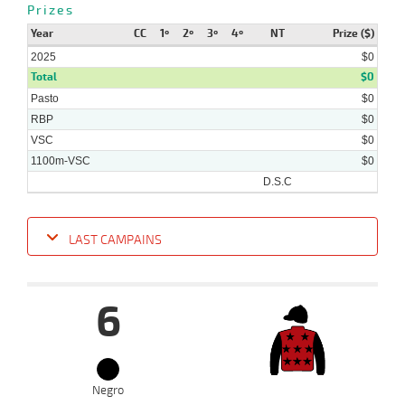
Prizes
Year
CC
1º
2º
3º
4º
NT
Prize ($)
2025
$0
Total
$0
Pasto
$0
RBP
$0
VSC
$0
1100m-VSC
$0
D.S.C
LAST CAMPAINS
Date
Turf
Distance
Index
Time
Distance
Ret
Type
Pº
Weight
Ri
6
Negro