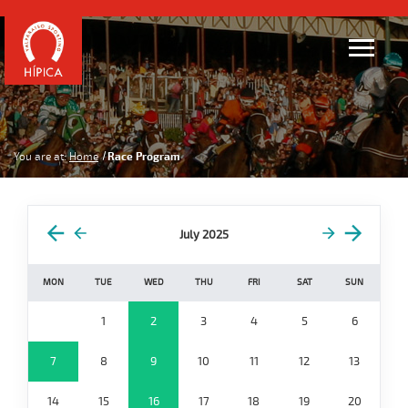
You are at:
Home
Race Program
July 2025
MON
TUE
WED
THU
FRI
SAT
SUN
1
2
3
4
5
6
7
8
9
10
11
12
13
14
15
16
17
18
19
20