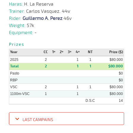
06-
VS
1000m
0:58:30
5 1/4
2,6
Cond.
5º
480k/5
Haras:
H. La Reserva
2025
Trainer:
Carlos Vasquez. 44v
Rider:
Guillermo A. Perez
46v
16-
Weight:
57k
01-
HCH
1000m
0:57:40
8 3/4
3,7
Cond.
8º
495k/5
2025
Equipment:
-
Prizes
Year
CC
1º
2º
3º
4º
NT
Prize ($)
2025
2
1
1
$80.000
Total
2
1
1
$80.000
Pasto
$0
RBP
$0
VSC
2
1
1
$80.000
1100m-VSC
1
1
$80.000
D.S.C
14
LAST CAMPAINS
Date
Turf
Distance
Index
Time
Distance
Ret
Type
Pº
Weight