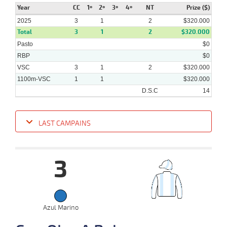
2025
Year
CC
1º
2º
3º
4º
NT
Prize ($)
2025
3
1
2
$320.000
Total
3
1
2
$320.000
12-
Pasto
05-
VS
1000m
1:00:25
11 1/2
10,0
Cond.
8º
$0
457k/57
2025
RBP
$0
VSC
3
1
2
$320.000
1100m-VSC
1
1
$320.000
D.S.C
14
LAST CAMPAINS
Date
Turf
Distance
Index
Time
Distance
Ret
Type
Pº
Weigh
3
07-
07-
VS
1100m
1:09:30
1 1/4
17,5
Cond.
2º
447k/53
2025
Azul Marino
23-