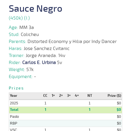
Sauce Negro
(450k) (I:)
Age:
MM 3a
Stud:
Colicheu
Parents:
Distorted Economy y Hilia por Indy Dancer
Haras:
Jose Sanchez Cvitanic
Trainer:
Jorge Araneda. 14v
Rider:
Carlos E. Urbina
5v
Weight:
57k
Equipment:
-
Prizes
Year
CC
1º
2º
3º
4º
NT
Prize ($)
2025
1
1
$0
Total
1
1
$0
Pasto
$0
RBP
$0
VSC
1
1
$0