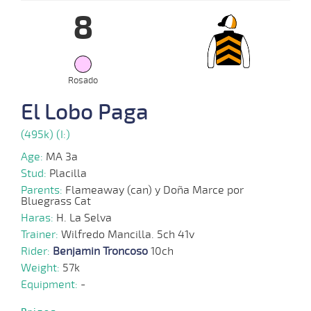
8
07-
07-
VS
1100m
1:09:30
7 1/4
8,6
Cond.
3º
480k/5
2025
Rosado
21-
El Lobo Paga
06-
HCH
1000m
0:56:38
35 1/4
8,9
Cond.
12º
488k/5
2025
(495k) (I:)
Age:
MA 3a
Stud:
Placilla
Parents:
Flameaway (can) y Doña Marce por
Bluegrass Cat
Haras:
H. La Selva
Trainer:
Wilfredo Mancilla. 5ch 41v
Rider:
Benjamin Troncoso
10ch
Weight:
57k
Equipment:
-