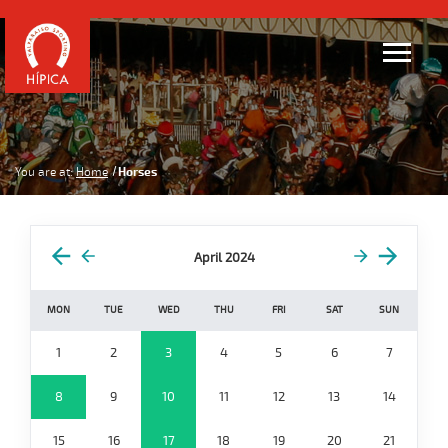
You are at:
Home
Horses
April 2024
MON
TUE
WED
THU
FRI
SAT
SUN
1
2
3
4
5
6
7
8
9
10
11
12
13
14
15
16
17
18
19
20
21