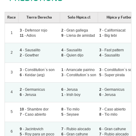
Race
Tierra Derecha
Solo Hipica.cl
Hípica y Futbol
3
- Defensor rojo
2
- Gran gallega
7
- Californiacat
1
11
- Adios
9
- Llena de amistad
1
- Big tebi
4
- Sausalito
4
- Sausalito
3
- Fast pattern
2
2
- Gowther
8
- Quien dijo
4
- Sausalito
3
- Constitution`s son
1
- Arrancate pairino
3
- Constitution`s son
3
6
- Keidar (arg)
3
- Constitution`s son
5
- Super pirata
2
- Germanicus
6
- Jerusa
2
- Germanicus
4
6
- Jerusa
1
- Irish boy
6
- Jerusa
10
- Shambre dor
8
- Tio milo
7
- Caso abierto
5
7
- Caso abierto
5
- Seysee
8
- Tio milo
9
- Jacintovich
7
- Rubio alocado
6
- Gran cafrune
6
5
- Roy para un poco
6
- Gran cafrune
7
- Rubio alocado