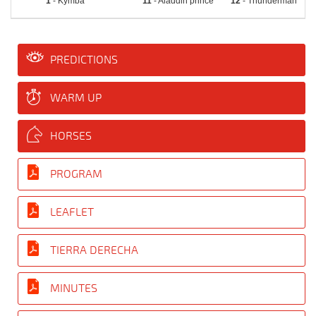
1
- Kymba
11
- Aladdin prince
12
- Thunderman
PREDICTIONS
WARM UP
HORSES
PROGRAM
LEAFLET
TIERRA DERECHA
MINUTES