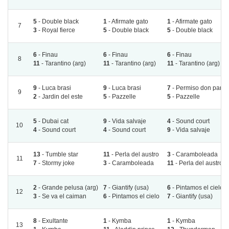
5
- Double black
1
- Afirmate gato
1
- Afirmate gato
7
3
- Royal fierce
5
- Double black
5
- Double black
6
- Finau
6
- Finau
6
- Finau
8
11
- Tarantino (arg)
11
- Tarantino (arg)
11
- Tarantino (arg)
9
- Luca brasi
9
- Luca brasi
7
- Permiso don panc
9
2
- Jardin del este
5
- Pazzelle
5
- Pazzelle
5
- Dubai cat
9
- Vida salvaje
4
- Sound court
10
4
- Sound court
4
- Sound court
9
- Vida salvaje
13
- Tumble star
11
- Perla del austro
3
- Caramboleada
11
7
- Stormy joke
3
- Caramboleada
11
- Perla del austro
2
- Grande pelusa (arg)
7
- Giantify (usa)
6
- Pintamos el cielo
12
3
- Se va el caiman
6
- Pintamos el cielo
7
- Giantify (usa)
8
- Exultante
1
- Kymba
1
- Kymba
13