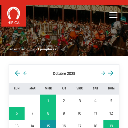
Usted está en:
Inicio
Ejemplares
Octubre 2025
LUN
MAR
MIER
JUE
VIER
SAB
DOM
1
2
3
4
5
6
7
8
9
10
11
12
13
14
15
16
17
18
19