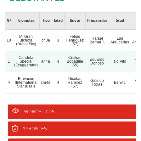
Nº
Ejemplar
Tipo
Edad
Jinete
Preparador
Stud
Ha
Mi Gran
Felipe
Rafael
Las
H.
10
Bichota
ch3a
3
Henriquez
Bernal T.
Araucarias
Arau
(Dubai Sky)
(57)
Candela
Cristian
Eduardo
H. 
1
Special
ah4a
4
Bobadilla
Tio Pito
Donoso
I
(Exaggerator)
(55)
Bravucon
Nicolas
Galindo
H. 
4
(International
cm4a
4
Ramirez
Benvic
Rojas
P
Star (usa))
(57)
PRONÓSTICOS
APRONTES