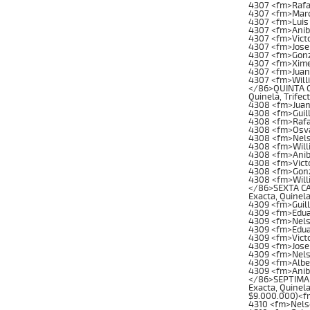
4307 <fm>Rafa
4307 <fm>Marc
4307 <fm>Luis
4307 <fm>Anib
4307 <fm>Victo
4307 <fm>Jose 
4307 <fm>Gonz
4307 <fm>Xime
4307 <fm>Juan
4307 <fm>Will
</86>QUINTA CA
Quinela, Trifec
4308 <fm>Juan
4308 <fm>Guil
4308 <fm>Rafa
4308 <fm>Osva
4308 <fm>Nels
4308 <fm>Will
4308 <fm>Anib
4308 <fm>Vict
4308 <fm>Gonz
4308 <fm>Will
</86>SEXTA CAR
Exacta, Quinela
4309 <fm>Guil
4309 <fm>Edua
4309 <fm>Nels
4309 <fm>Edua
4309 <fm>Vict
4309 <fm>Jose
4309 <fm>Nels
4309 <fm>Albe
4309 <fm>Anib
</86>SEPTIMA C
Exacta, Quinela
$9.000.000)<f
4310 <fm>Nels