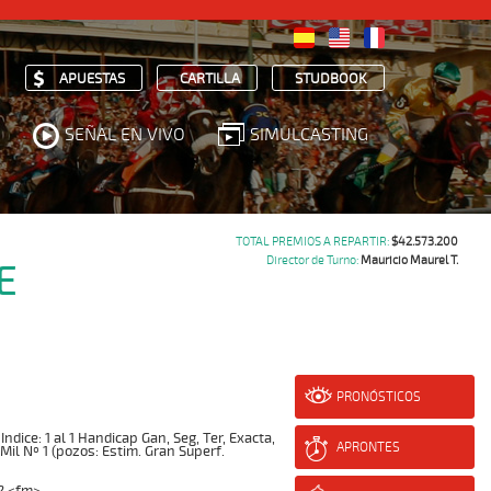
APUESTAS
CARTILLA
STUDBOOK
SEÑAL EN VIVO
SIMULCASTING
TOTAL PREMIOS A REPARTIR:
$42.573.200
Director de Turno:
Mauricio Maurel T.
E
PRONÓSTICOS
ice: 1 al 1 Handicap Gan, Seg, Ter, Exacta,
APRONTES
 Mil Nº 1 (pozos: Estim. Gran Superf.
2 <fm>