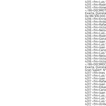
4315 <fm>Luis 
4315 <fm>Rodr
4315 <fm>Xime
</86>DECIMOTER
Exacta, Quinela
De Mil $16.000
4316 <fm>Enriq
4316 <fm>Anib
4316 <fm>Rafa
4316 <fm>Vict
4316 <fm>Nelso
4316 <fm>Luis 
4316 <fm>Rodri
4316 <fm>Gonz
4316 <fm>Juan
4316 <fm>Luis 
4316 <fm>Juan
4316 <fm>Carlo
4316 <fm>Luis
4316 <fm>Nelso
4316 <fm>Victo
4316 <fm>Victo
</86>DECIMOCUA
Exacta, Quinela
Gran Superf. N
4317 <fm>Ines 
4317 <fm>Luis 
4317 <fm>Juan
4317 <fm>Rafa
4317 <fm>Juan
4317 <fm>Edua
4317 <fm>Carl
4317 <fm>Juan 
4317 <fm>Luis 
4317 <fm>Luis
4317 <fm>Luis 
4317 <fm>Anib