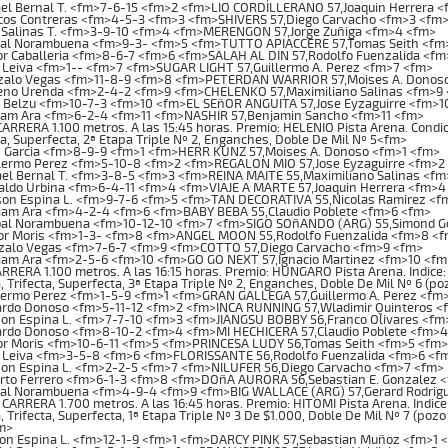
el Bernal T. <fm>7-6-15 <fm>2 <fm>LIO CORDILLERANO 57,Joaquin Herrera 
os Contreras <fm>4-5-3 <fm>3 <fm>SHIVERS 57,Diego Carvacho <fm>3 <fm
 Salinas T. <fm>3-9-10 <fm>4 <fm>MERENGON 57,Jorge Zuñiga <fm>4 <fm>
al Norambuena <fm>9-3- <fm>5 <fm>TUTTO APIACCERE 57,Tomas Seith <fm
r Caballeria <fm>8-6-7 <fm>6 <fm>SALAH AL DIN 57,Rodolfo Fuenzalida <f
Leiva <fm>1-- <fm>7 <fm>SUGAR LIGHT 57,Guillermo A. Perez <fm>7 <fm>
alo Vegas <fm>11-8-9 <fm>8 <fm>PETERDAN WARRIOR 57,Moises A. Donos
no Urenda <fm>2-4-2 <fm>9 <fm>CHELENKO 57,Maximiliano Salinas <fm>9
 Belzu <fm>10-7-3 <fm>10 <fm>EL SEñOR ANGUITA 57,Jose Eyzaguirre <fm>1
iam Ara <fm>6-2-4 <fm>11 <fm>NASHIR 57,Benjamin Sancho <fm>11 <fm>
RRERA 1.100 metros. A las 15:45 horas. Premio: HELENIO Pista Arena. Condici
ta, Superfecta, 2ª Etapa Triple Nº 2, Enganches, Doble De Mil Nº 5<fm>
 Garcia <fm>8-9-9 <fm>1 <fm>HERR KUNZ 57,Moises A. Donoso <fm>1 <fm>
lermo Perez <fm>5-10-8 <fm>2 <fm>REGALON MIO 57,Jose Eyzaguirre <fm>2
el Bernal T. <fm>3-8-5 <fm>3 <fm>REINA MAITE 55,Maximiliano Salinas <fm
ldo Urbina <fm>6-4-11 <fm>4 <fm>VIAJE A MARTE 57,Joaquin Herrera <fm>4
on Espina L. <fm>9-7-6 <fm>5 <fm>TAN DECORATIVA 55,Nicolas Ramirez <f
iam Ara <fm>4-2-4 <fm>6 <fm>BABY BEBA 55,Claudio Poblete <fm>6 <fm>
al Norambuena <fm>10-12-10 <fm>7 <fm>SIGO SOñANDO (ARG) 55,Simond G
or Moris <fm>1-3- <fm>8 <fm>ANGEL MOON 55,Rodolfo Fuenzalida <fm>8 <
alo Vegas <fm>7-6-7 <fm>9 <fm>COTTO 57,Diego Carvacho <fm>9 <fm>
iam Ara <fm>2-5-6 <fm>10 <fm>GO GO NEXT 57,Ignacio Martinez <fm>10 <fm
RERA 1.100 metros. A las 16:15 horas. Premio: HUNGARO Pista Arena. Indice: 
, Trifecta, Superfecta, 3ª Etapa Triple Nº 2, Enganches, Doble De Mil Nº 6 (
lermo Perez <fm>1-5-9 <fm>1 <fm>GRAN GALLEGA 57,Guillermo A. Perez <fm
rdo Donoso <fm>5-11-12 <fm>2 <fm>INCA RUNNING 57,Wladimir Quinteros <
on Espina L. <fm>7-7-10 <fm>3 <fm>JIANGSU BOBBY 56,Franco Olivares <fm
rdo Donoso <fm>8-10-2 <fm>4 <fm>MI HECHICERA 57,Claudio Poblete <fm>4
or Moris <fm>10-6-11 <fm>5 <fm>PRINCESA LUDY 56,Tomas Seith <fm>5 <fm>
 Leiva <fm>3-5-8 <fm>6 <fm>FLORISSANTE 56,Rodolfo Fuenzalida <fm>6 <f
on Espina L. <fm>2-2-5 <fm>7 <fm>NILUFER 56,Diego Carvacho <fm>7 <fm>
rto Ferrero <fm>6-1-3 <fm>8 <fm>DOñA AURORA 56,Sebastian E. Gonzalez 
al Norambuena <fm>4-9-4 <fm>9 <fm>BIG WALLACE (ARG) 57,Gerard Rodrig
ARRERA 1.700 metros. A las 16:45 horas. Premio: HITOMI Pista Arena. Indice:
, Trifecta, Superfecta, 1ª Etapa Triple Nº 3 De $1.000, Doble De Mil Nº 7 (poz
m>
on Espina L. <fm>12-1-9 <fm>1 <fm>DARCY PINK 57,Sebastian Muñoz <fm>1 