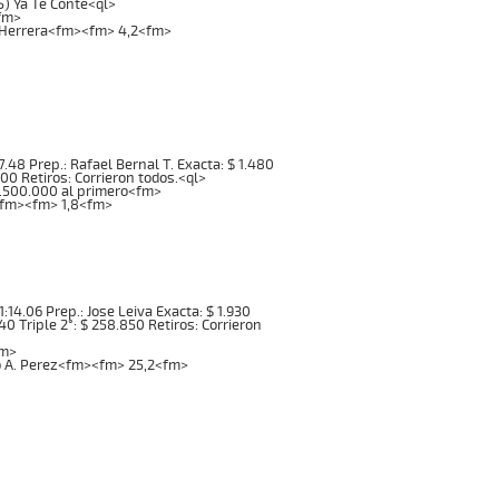
5) Ya Te Conte<ql>
fm>
in Herrera<fm><fm> 4,2<fm>
1:07.48 Prep.: Rafael Bernal T. Exacta: $ 1.480
00 Retiros: Corrieron todos.<ql>
1.500.000 al primero<fm>
o<fm><fm> 1,8<fm>
 1:14.06 Prep.: Jose Leiva Exacta: $ 1.930
140 Triple 2°: $ 258.850 Retiros: Corrieron
fm>
mo A. Perez<fm><fm> 25,2<fm>