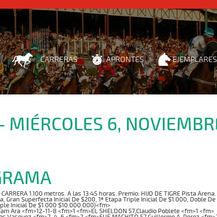
CARRERAS
APRONTES
EJEMPLARES
 - MIÉRCOLES 6, NOVIEMBR
GRAMA
RRERA 1.100 metros. A las 13:45 horas. Premio: HIJO DE TIGRE Pista Arena. Ind
ta, Gran Superfecta Inicial De $200, 1ª Etapa Triple Inicial De $1.000, Doble De
iple Inicial De $1.000 $10.000.000)<fm>
iam Ara <fm>12-11-8 <fm>1 <fm>EL SHELDON 57,Claudio Poblete <fm>1 <fm>
os Vasquez <fm>7-4-6 <fm>2 <fm>FUE MACHITO 57,Guillermo A. Perez <fm>