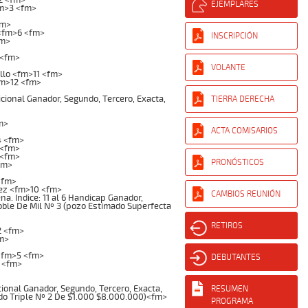
EJEMPLARES
fm>3 <fm>
fm>
<fm>6 <fm>
INSCRIPCIÓN
fm>
 <fm>
VOLANTE
llo <fm>11 <fm>
fm>12 <fm>
ional Ganador, Segundo, Tercero, Exacta,
TIERRA DERECHA
m>
ACTA COMISARIOS
4 <fm>
 <fm>
 <fm>
PRONÓSTICOS
fm>
<fm>
ez <fm>10 <fm>
CAMBIOS REUNIÓN
. Indice: 11 al 6 Handicap Ganador,
Doble De Mil Nº 3 (pozo Estimado Superfecta
RETIROS
2 <fm>
m>
<fm>5 <fm>
DEBUTANTES
 <fm>
onal Ganador, Segundo, Tercero, Exacta,
RESUMEN
mado Triple Nº 2 De $1.000 $8.000.000)<fm>
PROGRAMA