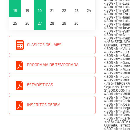
4304 <fm>Luis
4304 <fm>Luis 
4304 <fm>Wilf
18
19
20
21
22
23
24
4304 <fm>Enri
4304 <fm>Juan
4304 <fm>Luis 
25
26
27
28
29
30
4304 <fm>Juan
4304 <fm>Jose
4304 <fm>Wilf
4304 <fm>Nels
4304 <fm>Ines
</86>SEGUNDA C
CLÁSICOS DEL MES
Quinela, Trifec
4305 <fm>Victo
4305 <fm>Luis 
4305 <fm>Rafae
4305 <fm>Anib
4305 <fm>Gonz
PROGRAMA DE TEMPORADA
4305 <fm>Rafa
4305 <fm>Marc
4305 <fm>Will
4305 <fm>Luis
4305 <fm>Wilf
</86>TERCERA C
ESTADÍSTICAS
Segundo, Tercer
$1.500.000)<f
4306 <fm>Will
4306 <fm>Marc
4306 <fm>Carl
4306 <fm>Jose
INSCRITOS DERBY
4306 <fm>Jorg
4306 <fm>Brau
4306 <fm>Gonz
4306 <fm>Carl
</86>CUARTA CA
Quinela, Trifec
4307 <fm>Juan