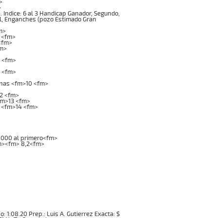
>
>
Indice: 6 al 3 Handicap Ganador, Segundo,
Mil, Enganches (pozo Estimado Gran
m>
 <fm>
<fm>
fm>
6 <fm>
8 <fm>
inas <fm>10 <fm>
12 <fm>
fm>13 <fm>
 <fm>14 <fm>
0.000 al primero<fm>
fm><fm> 8,2<fm>
o: 1:08.20 Prep.: Luis A. Gutierrez Exacta: $