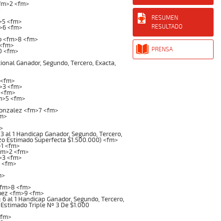
<fm>2 <fm>
>
RESUMEN
>5 <fm>
RESULTADO
m>6 <fm>
o <fm>8 <fm>
 <fm>
PRENSA
0 <fm>
onal Ganador, Segundo, Tercero, Exacta,
 <fm>
>3 <fm>
 <fm>
m>5 <fm>
onzalez <fm>7 <fm>
fm>
>
3 al 1 Handicap Ganador, Segundo, Tercero,
pozo Estimado Superfecta $1.500.000) <fm>
>1 <fm>
fm>2 <fm>
>3 <fm>
 <fm>
m>
<fm>8 <fm>
uez <fm>9 <fm>
 6 al 1 Handicap Ganador, Segundo, Tercero,
o Estimado Triple Nº 3 De $1.000
<fm>