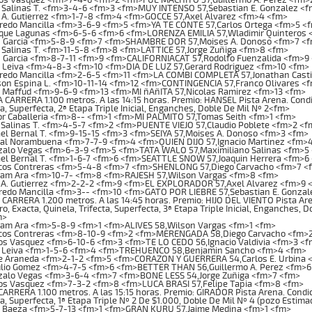
 Salinas T. <fm>3-4-6 <fm>3 <fm>MUY INTENSO 57,Sebastian E. Gonzalez <
A. Gutierrez <fm>1-7-8 <fm>4 <fm>GOCCE 57,Axel Alvarez <fm>4 <fm>
redo Mancilla <fm>3-6-9 <fm>5 <fm>YA TE CONTE 57,Carlos Ortega <fm>5 <
que Lagunas <fm>6-5-6 <fm>6 <fm>LORENZA EMILIA 57,Wladimir Quinteros 
 Garcia <fm>5-8-9 <fm>7 <fm>SHAMBRE DOR 57,Moises A. Donoso <fm>7 <
Salinas T. <fm>11-5-8 <fm>8 <fm>LATTICE 57,Jorge Zuñiga <fm>8 <fm>
 Garcia <fm>8-7-11 <fm>9 <fm>CALIFORNIACAT 57,Rodolfo Fuenzalida <fm>9
 Leiva <fm>4-8-3 <fm>10 <fm>DIA DE LUZ 57,Gerard Rodriguez <fm>10 <fm>
redo Mancilla <fm>2-6-5 <fm>11 <fm>LA COMBI COMPLETA 57,Jonathan Casti
on Espina L. <fm>10-11-14 <fm>12 <fm>CONTINGENCIA 57,Franco Olivares <
 Maffud <fm>9-6-9 <fm>13 <fm>MI ñAñITA 57,Nicolas Ramirez <fm>13 <fm>
ARRERA 1.100 metros. A las 14:15 horas. Premio: HANSEL Pista Arena. Condic
ta, Superfecta, 2ª Etapa Triple Inicial, Enganches, Doble De Mil Nº 2<fm>
r Caballeria <fm>8-- <fm>1 <fm>MI PALMITO 57,Tomas Seith <fm>1 <fm>
Salinas T. <fm>4-5-7 <fm>2 <fm>PUENTE VIEJO 57,Claudio Poblete <fm>2 <f
l Bernal T. <fm>9-15-15 <fm>3 <fm>SEIYA 57,Moises A. Donoso <fm>3 <fm>
al Norambuena <fm>7-7-9 <fm>4 <fm>QUIEN DIJO 57,Ignacio Martinez <fm>
alo Vegas <fm>6-3-9 <fm>5 <fm>TATA WALO 57,Maximiliano Salinas <fm>5
el Bernal T. <fm>1-6-7 <fm>6 <fm>SEATTLE SNOW 57,Joaquin Herrera <fm>6
os Contreras <fm>5-4-8 <fm>7 <fm>SHENLONG 57,Diego Carvacho <fm>7 <
iam Ara <fm>10-7- <fm>8 <fm>RAJESH 57,Wilson Vargas <fm>8 <fm>
 A. Gutierrez <fm>2-2-2 <fm>9 <fm>EL EXPLORADOR 57,Axel Alvarez <fm>9 
redo Mancilla <fm>3-- <fm>10 <fm>GATO POR LIEBRE 57,Sebastian E. Gonzal
ARRERA 1.200 metros. A las 14:45 horas. Premio: HIJO DEL VIENTO Pista Arena
o, Exacta, Quinela, Trifecta, Superfecta, 3ª Etapa Triple Inicial, Enganches, 
m>
iam Ara <fm>5-8-9 <fm>1 <fm>ALIVES 58,Wilson Vargas <fm>1 <fm>
os Contreras <fm>8-10-9 <fm>2 <fm>MERENGADA 58,Diego Carvacho <fm>
os Vasquez <fm>6-10-6 <fm>3 <fm>TE LO CEDO 56,Ignacio Valdivia <fm>3 <f
 Leiva <fm>1-5-6 <fm>4 <fm>TREHUENCO 58,Benjamin Sancho <fm>4 <fm>
e Araneda <fm>2-1-2 <fm>5 <fm>CORAZON Y GUERRERA 54,Carlos E. Urbina 
lio Gomez <fm>4-7-5 <fm>6 <fm>BETTER THAN 56,Guillermo A. Perez <fm>6
alo Vegas <fm>3-6-4 <fm>7 <fm>BONE LESS 54,Jorge Zuñiga <fm>7 <fm>
os Vasquez <fm>7-3-2 <fm>8 <fm>LUCA BRASI 57,Felipe Tapia <fm>8 <fm>
RRERA 1.100 metros. A las 15:15 horas. Premio: GIRADOR Pista Arena. Condici
ta, Superfecta, 1ª Etapa Triple Nº 2 De $1.000, Doble De Mil Nº 4 (pozo Esti
 Baeza <fm>5-7-13 <fm>1 <fm>GRAN KURU 57,Jaime Medina <fm>1 <fm>