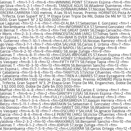
Salinas T. <fm>1-7-5 <fm>6 <fm>WINNING POINT 57,Kevin Espina <fm>6 <fm
igo Silva <fm>5-2-1 <fm>7 <fm>EL TANQUE AGUS 56,Wladimir Quinteros <fm
no Urenda <fm>7-8-10 <fm>8 <fm>DONNARUMMA 57,Nicolas Ramirez <fm>
CERA CARRERA 1.100 metros. A las 19:45 horas. Premio: HORNITOS Pista Arena
, Trifecta, Gran Superf. N°2, 1ª Etapa Gran Triple De Mil, Doble De Mil Nº 13, 5
.000; Gran Superf. N° 2 $2.000.000)<fm>
ue Lagunas <fm>12-1-4 <fm>1 <fm>DI ALBA 57,Sebastian E. Gonzalez <fm>1
al Norambuena <fm>5-6-6 <fm>2 <fm>INFORMATICA 57,Simond Gonzalez <f
el Bernal T. <fm>1-5-11 <fm>3 <fm>THE GREAT DANY 56,Diego Carvacho <fm
or Moris <fm>2-3-3 <fm>4 <fm>PRINCESITACAMI (ARG) 57,Tomas Seith <fm>4
n Espina L. <fm>14-11-12 <fm>5 <fm>WAR IS OVER 56,Claudio Poblete <fm>
A. Gutierrez <fm>7-10-1 <fm>6 <fm>LAS FLORES 56,Nicolas Ramirez <fm>6 <
go Viejo <fm>3-7-1 <fm>7 <fm>VIDA SALVAJE 56,Carlos E. Urbina <fm>7 <fm>
alo Vegas <fm>6-8-8 <fm>8 <fm>DI NAPOLI 56,Carlos Ortega <fm>8 <fm>
 Garcia <fm>9-2-10 <fm>9 <fm>ANEU 58,Jorge Zuñiga <fm>9 <fm>
Salinas T. <fm>4-8-11 <fm>10 <fm>COSAS IMPOSIBLES 57,Kevin Espina <fm>
 Belzu <fm>3-8-7 <fm>11 <fm>STAR HONEY 57,Rodolfo Fuenzalida <fm>11 <f
s Vasquez <fm>8-1-9 <fm>12 <fm>FIFTY FIFTY 58,Felipe Tapia <fm>12 <fm>
 Salinas T. <fm>10-3-10 <fm>13 <fm>MON 56,Benjamin Sancho <fm>13 <fm>
n Espina L. <fm>11-7-1 <fm>14 <fm>ROAD KING 56,Franco Olivares <fm>14 
r Caballeria <fm>13-9-6 <fm>15 <fm>TANYTUS 57,Victor Cifuentes <fm>15 <f
r Caballeria <fm>14-8-12 <fm>16 <fm>TREN A LINARES 57,Jose Eyzaguirre <f
RTA CARRERA 1.100 metros. A las 20:15 horas. Premio: HOMERO Pista Arena. I
, Trifecta, Gran Superf. N°3, 2ª Etapa Gran Triple De Mil, Enganches, Doble De
° 3 $2.000.000; Doble De Zafe $4.000.000)<fm>
Maffud <fm>10-4-8 <fm>1 <fm>ASCOT RAIN 58,Carlos E. Urbina <fm>1 <fm>
Salinas T. <fm>6-4-2 <fm>2 <fm>GIANTIFY (USA) 58,Kevin Espina <fm>2 <fm
 Belzu <fm>8-7-11 <fm>3 <fm>FULLY LOADED 54,Axel Alvarez <fm>3 <fm>
el Bernal T. <fm>1-3-4 <fm>4 <fm>GERASIMOVA 57,Joaquin Herrera <fm>4 <
 Belzu <fm>5-11-1 <fm>5 <fm>WATAKIN 54,Sebastian E. Gonzalez <fm>5 <fm
rdo Donoso <fm>11-11-3 <fm>6 <fm>SWEET DELFINA 56,Wladimir Quinteros 
os Vasquez <fm>4-6-10 <fm>7 <fm>OSCURO Y SALVAJE 54,Ignacio Valdivia <
Garcia <fm>2-8-6 <fm>8 <fm>LE PEINTRE (ARG) 56,Victor Cifuentes <fm>8 <
A. Gutierrez <fm>8-5-3 <fm>9 <fm>KYO 58,Gerard Rodriguez <fm>9 <fm>
 Valdivia <fm>2-3-2 <fm>10 <fm>MAXXIMUS 58,Benjamin Sancho <fm>10 <fm
Salinas T. <fm>9-1-2 <fm>11 <fm>JOIPUR 57,Jorge Zuñiga <fm>11 <fm>
al Norambuena <fm>7-5-9 <fm>12 <fm>LUIVERAR 58,Carlos Ortega <fm>12 <