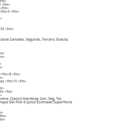
<fm>
3 <fm>
 <fm>
 <fm>5 <fm>
>
>10 <fm>
>
onal Ganador, Segundo, Tercero, Exacta,
fm>
fm>
>
m>
z <fm>9 <fm>
m>
ez <fm>11 <fm>
fm>
>14 <fm>
m>
na. Clasico Handicap Gan, Seg, Ter,
 Etapa Del Pick 6 (pozo Estimado Superfecta
m>
<fm>
fm>