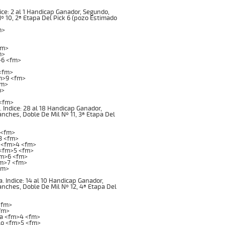
ce: 2 al 1 Handicap Ganador, Segundo,
Nº 10, 2ª Etapa Del Pick 6 (pozo Estimado
m>
fm>
m>
>6 <fm>
<fm>
m>9 <fm>
fm>
m>
 <fm>
Indice: 28 al 18 Handicap Ganador,
anches, Doble De Mil Nº 11, 3ª Etapa Del
 <fm>
3 <fm>
z <fm>4 <fm>
 <fm>5 <fm>
fm>6 <fm>
fm>7 <fm>
fm>
Indice: 14 al 10 Handicap Ganador,
ganches, Doble De Mil Nº 12, 4ª Etapa Del
<fm>
fm>
da <fm>4 <fm>
lo <fm>5 <fm>