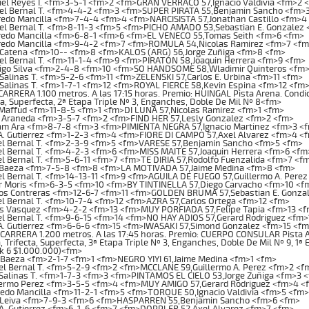
el Reyes I. <fm>3-5-1 <fm>2 <fm>GRAN VERRACO 57,Ignacio Valdivia <fm>2 
el Bernal T. <fm>4-4-2 <fm>3 <fm>SUPER PIRATA 55,Benjamin Sancho <fm>
edo Mancilla <fm>7-4-4 <fm>4 <fm>NARCISISTA 57,Jonathan Castillo <fm>4
el Bernal T. <fm>8-11-3 <fm>5 <fm>PICHO AMADO 53,Sebastian E. Gonzalez
redo Mancilla <fm>6-8-1 <fm>6 <fm>EL VENECO 55,Tomas Seith <fm>6 <fm>
redo Mancilla <fm>9-4-2 <fm>7 <fm>ROMULA 54,Nicolas Ramirez <fm>7 <fm
 Catena <fm>10-- <fm>8 <fm>KALOS (ARG) 56,Jorge Zuñiga <fm>8 <fm>
l Bernal T. <fm>11-1-4 <fm>9 <fm>PIRATON 58,Joaquin Herrera <fm>9 <fm>
igo Silva <fm>2-4-8 <fm>10 <fm>SO HANDSOME 58,Wladimir Quinteros <fm
Salinas T. <fm>5-2-6 <fm>11 <fm>ZELENSKI 57,Carlos E. Urbina <fm>11 <fm>
Salinas T. <fm>1-7-1 <fm>12 <fm>ROYAL FIERCE 58,Kevin Espina <fm>12 <fm
RRERA 1.100 metros. A las 17:15 horas. Premio: HUINGAL Pista Arena. Condici
ta, Superfecta, 2ª Etapa Triple Nº 3, Enganches, Doble De Mil Nº 8<fm>
Maffud <fm>11-8-5 <fm>1 <fm>DI LUNA 57,Nicolas Ramirez <fm>1 <fm>
e Araneda <fm>3-5-7 <fm>2 <fm>FIND HER 57,Lesly Gonzalez <fm>2 <fm>
iam Ara <fm>8-7-8 <fm>3 <fm>PIMIENTA NEGRA 57,Ignacio Martinez <fm>3 <
A. Gutierrez <fm>1-2-3 <fm>4 <fm>FIORE DI CAMPO 57,Axel Alvarez <fm>4 <
el Bernal T. <fm>2-3-9 <fm>5 <fm>VARESE 57,Benjamin Sancho <fm>5 <fm>
l Bernal T. <fm>4-2-3 <fm>6 <fm>MISS MAITE 57,Joaquin Herrera <fm>6 <fm
l Bernal T. <fm>5-6-11 <fm>7 <fm>TE DIRIA 57,Rodolfo Fuenzalida <fm>7 <f
 Baeza <fm>7-5-8 <fm>8 <fm>LA MOTIVADA 57,Jaime Medina <fm>8 <fm>
l Bernal T. <fm>14-13-11 <fm>9 <fm>AGUILA DE FUEGO 57,Guillermo A. Pere
r Moris <fm>6-3-5 <fm>10 <fm>BY TINTINELLA 57,Diego Carvacho <fm>10 <f
os Contreras <fm>12-6-7 <fm>11 <fm>GOLDEN BRUMA 57,Sebastian E. Gonzal
l Bernal T. <fm>10-7-4 <fm>12 <fm>AZRA 57,Carlos Ortega <fm>12 <fm>
os Vasquez <fm>4-2-2 <fm>13 <fm>MUY PORFIADA 57,Felipe Tapia <fm>13 <
l Bernal T. <fm>9-6-15 <fm>14 <fm>NO HAY ADIOS 57,Gerard Rodriguez <fm
A. Gutierrez <fm>6-6-6 <fm>15 <fm>IWASAKI 57,Simond Gonzalez <fm>15 <f
RRERA 1.200 metros. A las 17:45 horas. Premio: CUERPO CONSULAR Pista Are
, Trifecta, Superfecta, 3ª Etapa Triple Nº 3, Enganches, Doble De Mil Nº 9, 1ª
ck 6 $1.000.000)<fm>
Baeza <fm>2-1-7 <fm>1 <fm>NEGRO YIYI 61,Jaime Medina <fm>1 <fm>
l Bernal T. <fm>5-2-9 <fm>2 <fm>MCCLANE 59,Guillermo A. Perez <fm>2 <f
Salinas T. <fm>1-7-3 <fm>3 <fm>PINTAMOS EL CIELO 53,Jorge Zuñiga <fm>3 
lermo Perez <fm>3-5-5 <fm>4 <fm>MUY AMIGO 57,Gerard Rodriguez <fm>4 <
edo Mancilla <fm>11-2-1 <fm>5 <fm>TORQUE 50,Ignacio Valdivia <fm>5 <fm>
 Leiva <fm>7-9-3 <fm>6 <fm>HASPARREN 55,Benjamin Sancho <fm>6 <fm>
A. Gutierrez <fm>6-1-6 <fm>7 <fm>DOPPLER 52,Axel Alvarez <fm>7 <fm>