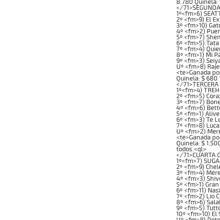
8.780 Quinela: 
</71>SEGUNDA C
1º<fm>6) SEATT
2º <fm>9) El E
3º <fm>10) Gat
4º <fm>2) Puen
5º <fm>7) Shen
6º <fm>5) Tata
7º <fm>4) Quie
8º <fm>1) Mi P
9º <fm>3) Seiy
Uº <fm>8) Raj
<te>Ganada por: 
Quinela: $ 680 
</71>TERCERA C
1º<fm>4) TREHU
2º <fm>5) Cora
3º <fm>7) Bone
4º <fm>6) Bett
5º <fm>1) Aliv
6º <fm>3) Te L
7º <fm>8) Luca
Uº <fm>2) Mer
<te>Ganada por: 
Quinela: $ 1.500
todos.<ql>
</71>CUARTA CA
1º<fm>7) SUGAR
2º <fm>9) Chel
3º <fm>4) Mere
4º <fm>3) Shiv
5º <fm>1) Gran
6º <fm>11) Nas
7º <fm>2) Lio 
8º <fm>6) Sala
9º <fm>5) Tutt
10º <fm>10) El
Uº <fm>8) Pete