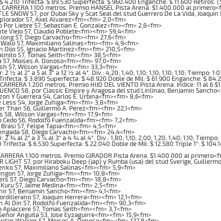
$ 4.210 Trifecta: $ 89.530 Superfecta: $ 960.400 Enganche: $ 11.600 Retiros: (
ARRERA 1.100 metros. Premio HANSEL Pista Arena. $1.400.000 al primero<
LE SNOW 57, por Dubai Sky y Scat Seal del stud Guerrero De La Vida, Joaqu
xplorador 57, Axel Alvarez<fm><fm> 2,0<fm>
o Por Liebre 57, Sebastian E. Gonzalez<fm><fm> 2,8<fm>
te Viejo 57, Claudio Poblete<fm><fm> 59,4<fm>
long 57, Diego Carvacho<fm><fm> 27,6<fm>
 Walo 57, Maximiliano Salinas<fm><fm> 4,9<fm>
n Dijo 55, Ignacio Martinez<fm><fm> 210,5<fm>
almito 57, Tomas Seith<fm><fm> 38,5<fm>
a 57, Moises A. Donoso<fm><fm> 97,0<fm>
esh 57, Wilson Vargas<fm><fm> 33,3<fm>
2 ½ al 2° a 5 al 3° a 12 ½ al 4°. Div.: 4,20; 1,40; 1,10; 1,10; 1,10; 1,10; Tiempo: 
Trifecta: $ 3.890 Superfecta: $ 48.920 Doble de Mil: $ 61.900 Enganche: $ 84.2
ARRERA 1.200 metros. Premio HIJO DEL VIENTO Pista Arena. Indice: 11 al 6 $
ENCO 58, por Classic Empire y Aragosa del stud Linlinao, Benjamin Sanch
zon Y Guerrera 54, Carlos E. Urbina<fm><fm> 8,6<fm>
 Less 54, Jorge Zuñiga<fm><fm> 3,8<fm>
er Than 56, Guillermo A. Perez<fm><fm> 22,1<fm>
es 58, Wilson Vargas<fm><fm> 17,9<fm>
o Cedo 56, Rodolfo Fuenzalida<fm><fm> 7,2<fm>
 Brasi 57, Felipe Tapia<fm><fm> 4,5<fm>
engada 58, Diego Carvacho<fm><fm> 24,4<fm>
2 ¾ al 2° a 3 ¼ al 3° a 4 ¾ al 4°. Div.: 1,80; 1,10; 2,00; 1,20; 1,40; 1,10; Tiempo:
 Trifecta: $ 6.530 Superfecta: $ 22.040 Doble de Mil: $ 12.580 Triple 1°: $ 104.
RRERA 1.100 metros. Premio GIRADOR Pista Arena. $1.400.000 al primero<
 LIGHT 57, por Hiraboku Deep (jap) y Rumba (usa) del stud Sverige, Guiller
enko 57, Maximiliano Salinas<fm><fm> 5,9<fm>
ngon 57, Jorge Zuñiga<fm><fm> 10,8<fm>
ers 57, Diego Carvacho<fm><fm> 18,8<fm>
 Kuru 57, Jaime Medina<fm><fm> 2,5<fm>
hir 57, Benjamin Sancho<fm><fm> 4,1<fm>
Cordillerano 57, Joaquin Herrera<fm><fm> 12,1<fm>
h Al Din 57, Rodolfo Fuenzalida<fm><fm> 90,3<fm>
o Apiaccere 57, Tomas Seith<fm><fm> 3,7<fm>
 Señor Anguita 53, Jose Eyzaguirre<fm><fm> 15,9<fm>
rdan Warrior 57, Moises A. Donoso<fm><fm> 127,8<fm>