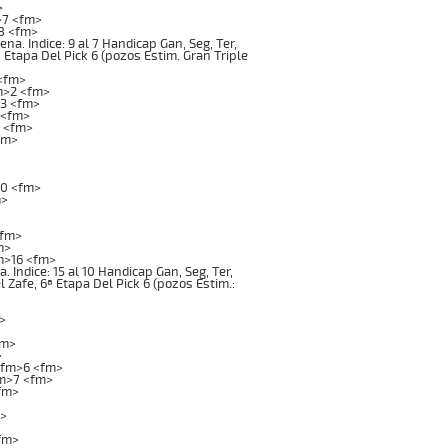
>
>7 <fm>
8 <fm>
. Indice: 9 al 7 Handicap Gan, Seg, Ter,
ª Etapa Del Pick 6 (pozos Estim. Gran Triple
 <fm>
m>2 <fm>
>3 <fm>
 <fm>
5 <fm>
fm>
10 <fm>
m>
<fm>
m>
m>16 <fm>
ndice: 15 al 10 Handicap Gan, Seg, Ter,
l Zafe, 6ª Etapa Del Pick 6 (pozos Estim.:
>
fm>
>
<fm>6 <fm>
fm>7 <fm>
fm>
>
fm>