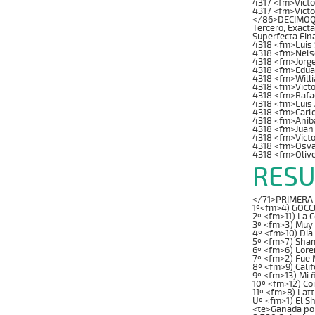
4317 <fm>Victo
4317 <fm>Vict
</86>DECIMOQUI
Tercero, Exacta
Superfecta Fin
4318 <fm>Luis 
4318 <fm>Nels
4318 <fm>Jorg
4318 <fm>Edua
4318 <fm>Will
4318 <fm>Vict
4318 <fm>Rafae
4318 <fm>Luis
4318 <fm>Carl
4318 <fm>Anib
4318 <fm>Juan
4318 <fm>Victo
4318 <fm>Osva
4318 <fm>Oliv
RESU
</71>PRIMERA C
1º<fm>4) GOCCE
2º <fm>11) La 
3º <fm>3) Muy 
4º <fm>10) Dia
5º <fm>7) Sha
6º <fm>6) Lore
7º <fm>2) Fue 
8º <fm>9) Cali
9º <fm>13) Mi 
10º <fm>12) Co
11º <fm>8) Latt
Uº <fm>1) El S
<te>Ganada por: 