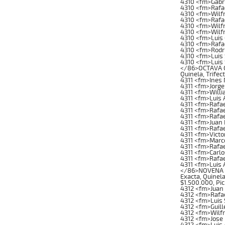
4310 <fm>Gabri
4310 <fm>Rafa
4310 <fm>Wilfr
4310 <fm>Rafa
4310 <fm>Wilf
4310 <fm>Wilf
4310 <fm>Luis
4310 <fm>Rafae
4310 <fm>Rodr
4310 <fm>Luis 
4310 <fm>Luis 
</86>OCTAVA CA
Quinela, Trifec
4311 <fm>Ines 
4311 <fm>Jorg
4311 <fm>Will
4311 <fm>Luis 
4311 <fm>Rafa
4311 <fm>Rafae
4311 <fm>Rafae
4311 <fm>Juan
4311 <fm>Rafae
4311 <fm>Victo
4311 <fm>Marc
4311 <fm>Rafae
4311 <fm>Carl
4311 <fm>Rafae
4311 <fm>Luis 
</86>NOVENA CA
Exacta, Quinela
$1.500.000, Pi
4312 <fm>Juan 
4312 <fm>Rafae
4312 <fm>Luis 
4312 <fm>Guil
4312 <fm>Wilfr
4312 <fm>Jose
4312 <fm>Luis 