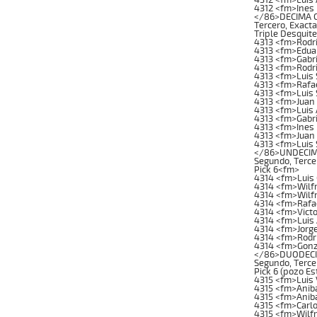
4312 <fm>Ines
</86>DECIMA CA
Tercero, Exacta
Triple Desquit
4313 <fm>Rodri
4313 <fm>Edua
4313 <fm>Gabr
4313 <fm>Rodr
4313 <fm>Luis 
4313 <fm>Rafae
4313 <fm>Luis
4313 <fm>Juan
4313 <fm>Luis 
4313 <fm>Gabri
4313 <fm>Ines 
4313 <fm>Juan 
4313 <fm>Luis 
</86>UNDECIMA 
Segundo, Tercer
Pick 6<fm>
4314 <fm>Luis
4314 <fm>Wilf
4314 <fm>Wilfr
4314 <fm>Rafa
4314 <fm>Victo
4314 <fm>Luis
4314 <fm>Jorg
4314 <fm>Rodr
4314 <fm>Gonz
</86>DUODECIMA
Segundo, Tercer
Pick 6 (pozo E
4315 <fm>Luis 
4315 <fm>Anib
4315 <fm>Anib
4315 <fm>Carl
4315 <fm>Wilf