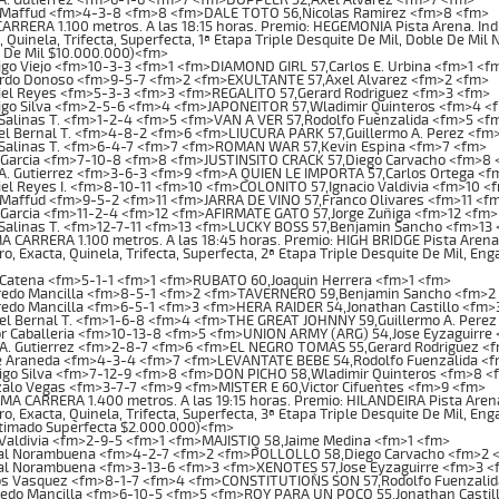
 Maffud <fm>4-3-8 <fm>8 <fm>DALE TOTO 56,Nicolas Ramirez <fm>8 <fm>
RRERA 1.100 metros. A las 18:15 horas. Premio: HEGEMONIA Pista Arena. Indi
, Quinela, Trifecta, Superfecta, 1ª Etapa Triple Desquite De Mil, Doble De Mil 
e De Mil $10.000.000)<fm>
go Viejo <fm>10-3-3 <fm>1 <fm>DIAMOND GIRL 57,Carlos E. Urbina <fm>1 <f
rdo Donoso <fm>9-5-7 <fm>2 <fm>EXULTANTE 57,Axel Alvarez <fm>2 <fm>
iel Reyes <fm>5-3-3 <fm>3 <fm>REGALITO 57,Gerard Rodriguez <fm>3 <fm>
igo Silva <fm>2-5-6 <fm>4 <fm>JAPONEITOR 57,Wladimir Quinteros <fm>4 <
Salinas T. <fm>1-2-4 <fm>5 <fm>VAN A VER 57,Rodolfo Fuenzalida <fm>5 <f
l Bernal T. <fm>4-8-2 <fm>6 <fm>LIUCURA PARK 57,Guillermo A. Perez <fm
 Salinas T. <fm>6-4-7 <fm>7 <fm>ROMAN WAR 57,Kevin Espina <fm>7 <fm>
 Garcia <fm>7-10-8 <fm>8 <fm>JUSTINSITO CRACK 57,Diego Carvacho <fm>8 
A. Gutierrez <fm>3-6-3 <fm>9 <fm>A QUIEN LE IMPORTA 57,Carlos Ortega <f
el Reyes I. <fm>8-10-11 <fm>10 <fm>COLONITO 57,Ignacio Valdivia <fm>10 <
Maffud <fm>9-5-2 <fm>11 <fm>JARRA DE VINO 57,Franco Olivares <fm>11 <f
Garcia <fm>11-2-4 <fm>12 <fm>AFIRMATE GATO 57,Jorge Zuñiga <fm>12 <fm>
Salinas T. <fm>12-7-11 <fm>13 <fm>LUCKY BOSS 57,Benjamin Sancho <fm>13
CARRERA 1.100 metros. A las 18:45 horas. Premio: HIGH BRIDGE Pista Arena. 
o, Exacta, Quinela, Trifecta, Superfecta, 2ª Etapa Triple Desquite De Mil, Eng
 Catena <fm>5-1-1 <fm>1 <fm>RUBATO 60,Joaquin Herrera <fm>1 <fm>
redo Mancilla <fm>8-5-1 <fm>2 <fm>TAVERNERO 59,Benjamin Sancho <fm>2
edo Mancilla <fm>6-5-1 <fm>3 <fm>HERA RAIDER 54,Jonathan Castillo <fm>
el Bernal T. <fm>1-6-8 <fm>4 <fm>THE GREAT JOHNNY 59,Guillermo A. Pere
r Caballeria <fm>10-13-8 <fm>5 <fm>UNION ARMY (ARG) 54,Jose Eyzaguirre
 A. Gutierrez <fm>2-8-7 <fm>6 <fm>EL NEGRO TOMAS 55,Gerard Rodriguez <
e Araneda <fm>4-3-4 <fm>7 <fm>LEVANTATE BEBE 54,Rodolfo Fuenzalida <
igo Silva <fm>7-12-9 <fm>8 <fm>DON PICHO 58,Wladimir Quinteros <fm>8 <
alo Vegas <fm>3-7-7 <fm>9 <fm>MISTER E 60,Victor Cifuentes <fm>9 <fm>
 CARRERA 1.400 metros. A las 19:15 horas. Premio: HILANDEIRA Pista Arena. 
o, Exacta, Quinela, Trifecta, Superfecta, 3ª Etapa Triple Desquite De Mil, En
stimado Superfecta $2.000.000)<fm>
Valdivia <fm>2-9-5 <fm>1 <fm>MAJISTIQ 58,Jaime Medina <fm>1 <fm>
al Norambuena <fm>4-2-7 <fm>2 <fm>POLLOLLO 58,Diego Carvacho <fm>2 
al Norambuena <fm>3-13-6 <fm>3 <fm>XENOTES 57,Jose Eyzaguirre <fm>3 <
os Vasquez <fm>8-1-7 <fm>4 <fm>CONSTITUTION`S SON 57,Rodolfo Fuenzali
redo Mancilla <fm>6-10-5 <fm>5 <fm>ROY PARA UN POCO 55,Jonathan Castil