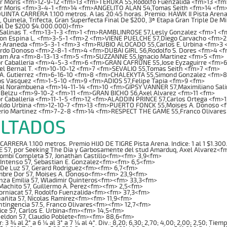
r Moris <fm>12-9-12 <fm>13 <fm>TERUKA 55,Rodolfo Fuenzalida <fm>13 <fm
or Moris <fm>3-4-1 <fm>14 <fm>ANGELITO ALAN 54,Tomas Seith <fm>14 <fm
NTA CARRERA 1.100 metros. A las 20:45 horas. Premio: HAWK II Pista Arena. 
, Quinela, Trifecta, Gran Superfecta Final De $200, 3ª Etapa Gran Triple De 
al De $200 $4.000.000)<fm>
Salinas T. <fm>13-1-3 <fm>1 <fm>RAMBLINROSE 57,Lesly Gonzalez <fm>1 <f
on Espina L. <fm>3-5-1 <fm>2 <fm>VIENE PUELCHE 57,Diego Carvacho <fm>2
e Araneda <fm>5-3-1 <fm>3 <fm>RUBIO ALOCADO 55,Carlos E. Urbina <fm>3 
rdo Donoso <fm>2-8-1 <fm>4 <fm>DUBAI GIRL 56,Rodolfo S. Dores <fm>4 <
iam Ara <fm>8-13-13 <fm>5 <fm>SUZZANNE 55,Ignacio Martinez <fm>5 <fm>
or Caballeria <fm>4-5-3 <fm>6 <fm>GRAN CAFRUNE 55,Jose Eyzaguirre <fm>
l Bernal T. <fm>10-10-12 <fm>7 <fm>SEVALIO 55,Tomas Seith <fm>7 <fm>
 A. Gutierrez <fm>6-16-10 <fm>8 <fm>CHALEKYTA 55,Simond Gonzalez <fm>
os Vasquez <fm>1-5-10 <fm>9 <fm>ADIOS 57,Felipe Tapia <fm>9 <fm>
al Norambuena <fm>14-11-14 <fm>10 <fm>GIPSY VANNER 57,Maximiliano Sal
 Belzu <fm>9-10-2 <fm>11 <fm>GRAN BICHO 56,Axel Alvarez <fm>11 <fm>
r Caballeria <fm>11-1-5 <fm>12 <fm>ALADDIN PRINCE 57,Carlos Ortega <fm>
ldo Urbina <fm>12-10-7 <fm>13 <fm>PUERTO FONCK 55,Moises A. Donoso <
erio Martinez <fm>7-2-8 <fm>14 <fm>RESPECT THE GAME 55,Franco Olivares
LTADOS
ARRERA 1.100 metros. Premio HIJO DE TIGRE Pista Arena. Indice: 1 al 1 $1.30
 57, por Seeking The Dia y Garbosamente del stud Amarduq, Axel Alvarez<
Combi Completa 57, Jonathan Castillo<fm><fm> 3,9<fm>
Intenso 57, Sebastian E. Gonzalez<fm><fm> 6,5<fm>
 De Luz 57, Gerard Rodriguez<fm><fm> 6,7<fm>
mbre Dor 57, Moises A. Donoso<fm><fm> 23,9<fm>
nza Emilia 57, Wladimir Quinteros<fm><fm> 33,3<fm>
Machito 57, Guillermo A. Perez<fm><fm> 2,5<fm>
forniacat 57, Rodolfo Fuenzalida<fm><fm> 37,3<fm>
ñañita 57, Nicolas Ramirez<fm><fm> 11,9<fm>
ntingencia 57.5, Franco Olivares<fm><fm> 12,7<fm>
ice 57, Carlos E. Urbina<fm><fm> 14,5<fm>
heldon 57, Claudio Poblete<fm><fm> 88,6<fm>
3 ¾ al 2° a 6 ¼ al 3° a 7 ¼ al 4°. Div.: 8,20; 6,30; 2,70; 4,00; 2,00; 2,50; Tiemp