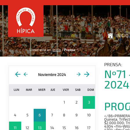
INICIO
Usted está en:
Inicio
Prensa
PRENSA:
Nº71
Noviembre 2024
2024
LUN
MAR
MIER
JUE
VIER
SAB
DOM
PRO
1
2
3
4
5
6
7
8
9
10
</86>PRIMERA CA
Quinela, Trifec
$2.000.000; Tr
4304 <fm>Will
11
12
13
14
15
16
17
4304 <fm>Carl