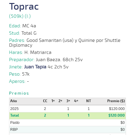
Toprac
09-
VS
1100m
1:09:76
8 3/4
23,4
Cond.
6º
400k
2025
(509k) (I:)
Edad:
MC 4a
20-
Stud:
Total G
08-
VS
1100m
1:09:96
21 1/4
25,5
Cond.
9º
405k
2025
Padres:
Good Samaritan (usa) y Quinine por Shuttle
Diplomacy
Haras:
H. Matriarca
Preparador:
Juan Baeza. 68ch 25v
21-
Jinete:
07-
Juan Tapia
VS
1100m
4c 2ch 5v
1:09:24
21
4,5
Cond.
7º
410k
2025
Peso:
57k
Aperos:
-
Premios
02-
07-
VS
1100m
1:10:66
7
3,1
Cond.
8º
412k
Año
CC
1º
2º
3º
4º
NT
Premio ($)
2025
2025
2
1
1
$120.000
Total
2
1
1
$120.000
Pasto
$0
18-
RBP
$0
06-
VS
1100m
1:11:30
1 3/4
3,3
Cond.
2º
410k
2025