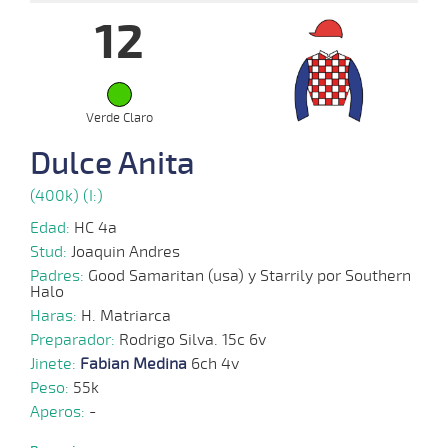
12
07-
09-
VS
1100m
1:10:40
10 1/2
30,8
Cond.
9º
45
2025
Verde Claro
01-
09-
VS
1100m
1:09:76
7
8,7
Cond.
4º
45
2025
Dulce Anita
(400k) (I:)
27-
08-
VS
1100m
1:09:62
10 3/4
7,8
Cond.
7º
44
2025
Edad:
HC 4a
Stud:
Joaquin Andres
Padres:
Good Samaritan (usa) y Starrily por Southern
20-
Halo
08-
VS
1100m
1:09:96
24 1/2
5,8
Cond.
10º
45
2025
Haras:
H. Matriarca
Preparador:
Rodrigo Silva. 15c 6v
Jinete:
Fabian Medina
6ch 4v
06-
Peso:
55k
08-
VS
1100m
1:09:65
PCZ
112,7
Cond.
2º
44
2025
Aperos:
-