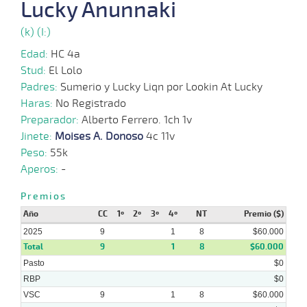
04-
Lucky Anunnaki
08-
VS
1100m
1:08:35
10 3/4
36,0
Cond.
6º
453
2025
(k) (I:)
Edad:
HC 4a
21-
Stud:
El Lolo
07-
VS
1100m
1:09:24
15 1/2
42,8
Cond.
5º
456
2025
Padres:
Sumerio y Lucky Liqn por Lookin At Lucky
Haras:
No Registrado
Preparador:
Alberto Ferrero. 1ch 1v
09-
07-
VS
1100m
1:10:21
9 1/2
9,4
Cond.
4º
456
Jinete:
Moises A. Donoso
4c 11v
2025
Peso:
55k
Aperos:
-
02-
07-
VS
1100m
1:10:66
12
19,8
Cond.
11º
460
Premios
2025
Año
CC
1º
2º
3º
4º
NT
Premio ($)
2025
9
1
8
$60.000
Total
9
1
8
$60.000
Pasto
$0
RBP
$0
VSC
9
1
8
$60.000