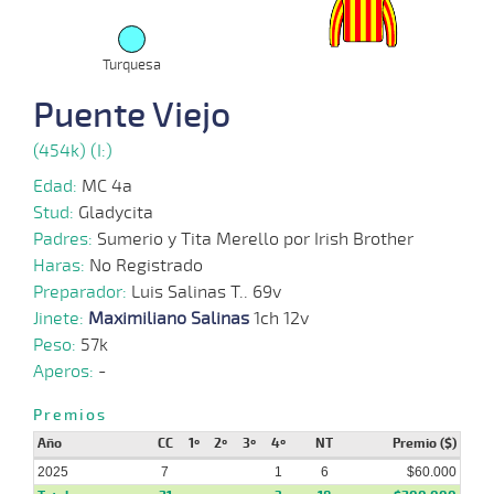
2025
Turquesa
01-
09-
VS
1100m
1:09:76
21 1/2
32,4
Cond.
8º
424
2025
Puente Viejo
(454k) (I:)
27-
08-
VS
1100m
1:09:62
12 3/4
45,1
Cond.
8º
426
2025
Edad:
MC 4a
Stud:
Gladycita
Padres:
Sumerio y Tita Merello por Irish Brother
20-
08-
VS
1100m
1:09:96
17 1/4
24,1
Cond.
7º
427
Haras:
No Registrado
2025
Preparador:
Luis Salinas T.. 69v
Jinete:
Maximiliano Salinas
1ch 12v
Peso:
57k
23-
07-
VS
1000m
0:59:31
9
8,5
Cond.
7º
426
Aperos:
-
2025
Premios
Año
CC
1º
2º
3º
4º
NT
Premio ($)
16-
07-
VS
1000m
0:57:72
9 1/4
35,6
Cond.
4º
429
2025
7
1
6
$60.000
2025