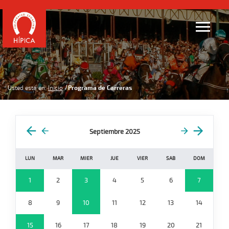
Usted está en:
Inicio
Programa de Carreras
Septiembre 2025
LUN
MAR
MIER
JUE
VIER
SAB
DOM
1
2
3
4
5
6
7
8
9
10
11
12
13
14
15
16
17
18
19
20
21