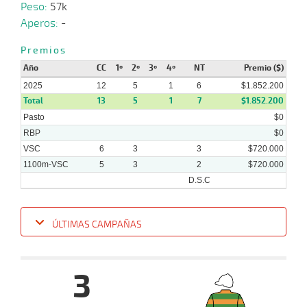
Peso:
57k
Aperos:
-
Premios
01-
07-
CHS
1600m
1:39:54
20 1/2
77,5
Cond.
11º
489
2024
Año
CC
1º
2º
3º
4º
NT
Premio ($)
2025
12
5
1
6
$1.852.200
Total
13
5
1
7
$1.852.200
Pasto
$0
RBP
$0
VSC
6
3
3
$720.000
1100m-VSC
5
3
2
$720.000
D.S.C
ÚLTIMAS CAMPAÑAS
Fecha
Hipo
Distancia
Indice
Tiempo
Cuerpada
Div
Tipo
Lº
Pe
3
07-
09-
VS
1100m
1:10:40
3/4
1,8
Cond.
3º
474k
2025