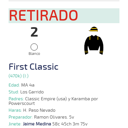
RETIRADO
07-
09-
VS
1100m
1:10:40
PCZ
13,6
Cond.
2º
490
2025
2
01-
09-
VS
1100m
1:09:76
7 1/2
3,7
Cond.
5º
487
2025
Blanco
First Classic
18-
08-
VS
1100m
1:08:56
14 1/4
9,4
Cond.
3º
489
2025
(470k) (I:)
Edad:
MA 4a
Stud:
Los Garrido
06-
08-
VS
1100m
1:09:65
2 1/2
3,3
Cond.
6º
483
Padres:
Classic Empire (usa) y Karamba por
2025
Powerscourt
Haras:
H. Paso Nevado
Preparador:
Ramon Olivares. 5v
19-
Jinete:
Jaime Medina
58c 45ch 3m 75v
07-
CHS
1300m
1:16:65
14
27,7
Cond.
4º
478
2024