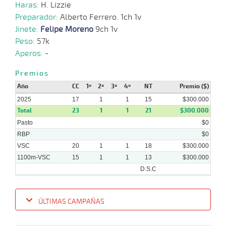
Haras:
H. Lizzie
16-
Preparador:
Alberto Ferrero. 1ch 1v
07-
VS
1000m
0:57:72
12 1/2
43,9
Cond.
8º
k
2025
Jinete:
Felipe Moreno
9ch 1v
Peso:
57k
Aperos:
-
07-
Premios
07-
VS
1000m
0:57:79
30 1/2
30,6
Cond.
9º
k
2025
Año
CC
1º
2º
3º
4º
NT
Premio ($)
2025
17
1
1
15
$300.000
Total
23
1
1
21
$300.000
02-
Pasto
$0
07-
VS
1000m
1 al 1
0:59:44
15
59,3
Hand.
13º
430
2025
RBP
$0
VSC
20
1
1
18
$300.000
1100m-VSC
15
1
1
13
$300.000
D.S.C
ÚLTIMAS CAMPAÑAS
Fecha
Hipo
Distancia
Indice
Tiempo
Cuerpada
Div
Tipo
Lº