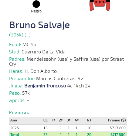
Negro
20-
08-
VS
1100m
1:09:96
10 1/4
43,1
Cond.
5º
432
Bruno Salvaje
2025
(395k) (I:)
13-
Edad:
MC 4a
08-
VS
1100m
1:09:93
5
82,0
Cond.
6º
434
2025
Stud:
Guerrero De La Vida
Padres:
Mendelssohn (usa) y Saffira (usa) por Street
Cry
04-
Haras:
H. Don Alberto
08-
VS
1100m
1:08:35
19 1/2
69,0
Cond.
11º
434
2025
Preparador:
Marcos Contreras. 9v
Jinete:
Benjamin Troncoso
4c 14ch 2v
Peso:
57k
21-
07-
VS
1100m
1:09:24
25 3/4
18,8
Cond.
10º
436
Aperos:
-
2025
Premios
Año
CC
1º
2º
3º
4º
NT
Premio ($)
09-
07-
VS
1100m
1:10:21
11 3/4
20,2
Cond.
6º
434
2025
2025
13
1
1
1
10
$717.800
Total
23
1
1
1
20
$717.800