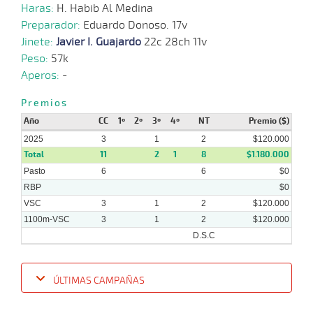
Haras:
H. Habib Al Medina
Preparador:
Eduardo Donoso. 17v
Jinete:
Javier I. Guajardo
22c 28ch 11v
Peso:
57k
Aperos:
-
Premios
Año
CC
1º
2º
3º
4º
NT
Premio ($)
2025
3
1
2
$120.000
Total
11
2
1
8
$1.180.000
Pasto
6
6
$0
RBP
$0
VSC
3
1
2
$120.000
1100m-VSC
3
1
2
$120.000
D.S.C
ÚLTIMAS CAMPAÑAS
Fecha
Hipo
Distancia
Indice
Tiempo
Cuerpada
Div
Tipo
Lº
P