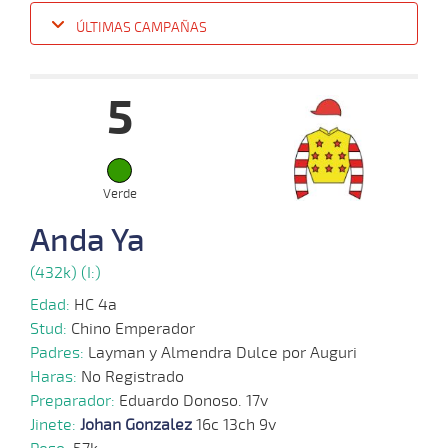
ÚLTIMAS CAMPAÑAS
Fecha
Hipo
Distancia
Indice
Tiempo
Cuerpada
Div
Tipo
Lº
Pe
5
07-
09-
VS
1100m
1:10:40
9 3/4
20,1
Cond.
7º
407k
2025
Verde
20-
08-
VS
1100m
1:09:96
21
21,8
Cond.
8º
410k
Anda Ya
2025
(432k) (I:)
13-
Edad:
HC 4a
08-
VS
1100m
1:09:93
6 3/4
15,4
Cond.
9º
412k
2025
Stud:
Chino Emperador
Padres:
Layman y Almendra Dulce por Auguri
Haras:
No Registrado
04-
08-
VS
1100m
1:08:35
12
14,8
Cond.
7º
412k
Preparador:
Eduardo Donoso. 17v
2025
Jinete:
Johan Gonzalez
16c 13ch 9v