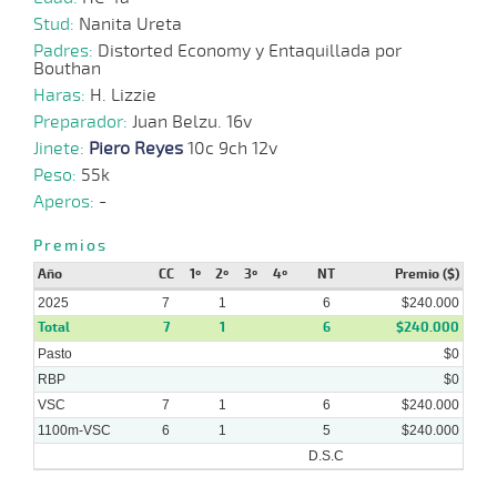
Stud:
Nanita Ureta
Padres:
Distorted Economy y Entaquillada por
Bouthan
Haras:
H. Lizzie
Preparador:
Juan Belzu. 16v
Jinete:
Piero Reyes
10c 9ch 12v
Peso:
55k
Aperos:
-
Premios
Año
CC
1º
2º
3º
4º
NT
Premio ($)
2025
7
1
6
$240.000
Total
7
1
6
$240.000
Pasto
$0
RBP
$0
VSC
7
1
6
$240.000
1100m-VSC
6
1
5
$240.000
D.S.C