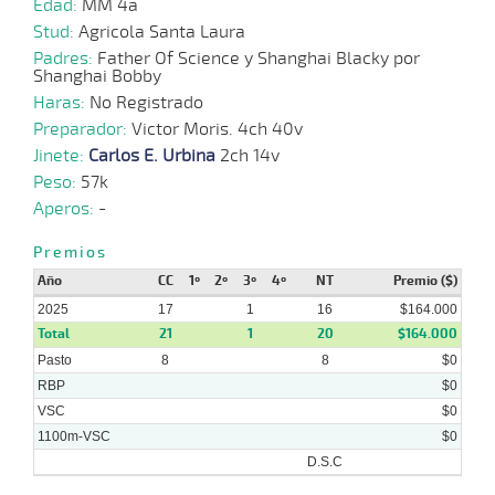
Edad:
MM 4a
2025
Stud:
Agricola Santa Laura
Padres:
Father Of Science y Shanghai Blacky por
Shanghai Bobby
13-
08-
VS
1100m
1:09:93
3 1/4
15,4
Cond.
5º
402k
Haras:
No Registrado
2025
Preparador:
Victor Moris. 4ch 40v
Jinete:
Carlos E. Urbina
2ch 14v
04-
Peso:
57k
08-
VS
1100m
1:08:35
10 1/2
7,9
Cond.
5º
400k
2025
Aperos:
-
Premios
Año
CC
1º
2º
3º
4º
NT
Premio ($)
10-
11 al
07-
HCH
1000m
0:56:41
6 1/4
3,3
Hand.
6º
411k
5
2025
2025
17
1
16
$164.000
Total
21
1
20
$164.000
Pasto
8
8
$0
RBP
$0
VSC
$0
1100m-VSC
$0
D.S.C