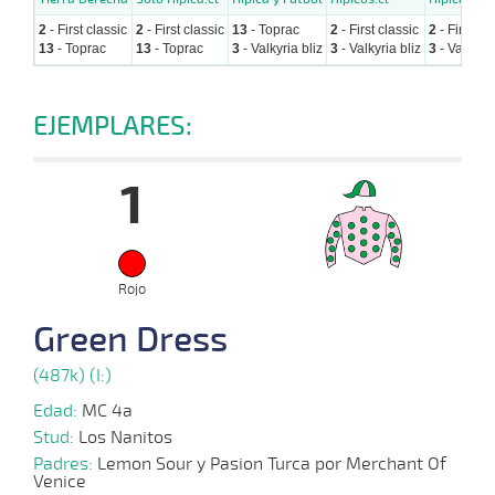
2
- First classic
2
- First classic
13
- Toprac
2
- First classic
2
- First cl
13
- Toprac
13
- Toprac
3
- Valkyria bliz
3
- Valkyria bliz
3
- Valkyria
EJEMPLARES:
1
Rojo
Green Dress
(487k) (I:)
Edad:
MC 4a
Stud:
Los Nanitos
Padres:
Lemon Sour y Pasion Turca por Merchant Of
Venice