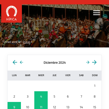
Usted está en:
Inicio
Diciembre 2024
LUN
MAR
MIER
JUE
VIER
SAB
DOM
1
2
3
4
5
6
7
8
9
10
11
12
13
14
15