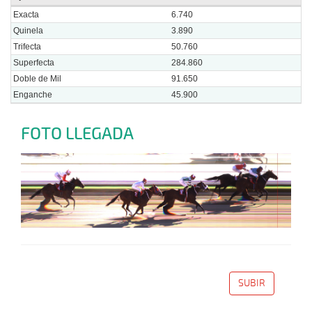
Exacta
6.740
Quinela
3.890
Trifecta
50.760
Superfecta
284.860
Doble de Mil
91.650
Enganche
45.900
FOTO LLEGADA
SUBIR