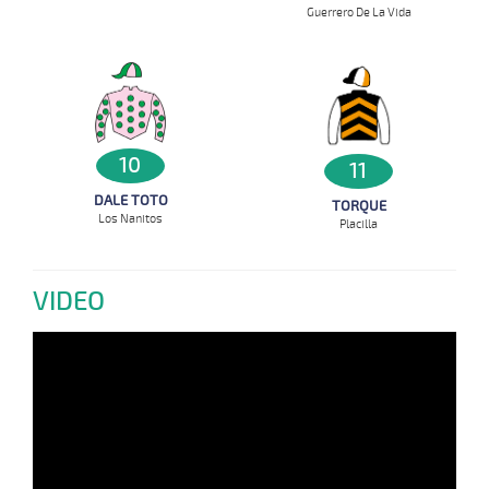
Guerrero De La Vida
10
11
DALE TOTO
TORQUE
Los Nanitos
Placilla
VIDEO