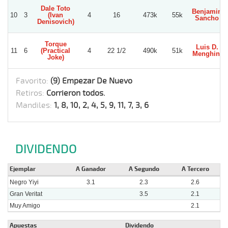
Dale Toto
Benjamin
10
3
(Ivan
4
16
473k
55k
Sancho
Denisovich)
Torque
Luis D.
11
6
(Practical
4
22 1/2
490k
51k
Menghini
Joke)
Favorito:
(9) Empezar De Nuevo
Retiros:
Corrieron todos.
Mandiles:
1, 8, 10, 2, 4, 5, 9, 11, 7, 3, 6
DIVIDENDO
Ejemplar
A Ganador
A Segundo
A Tercero
Negro Yiyi
3.1
2.3
2.6
Gran Veritat
3.5
2.1
Muy Amigo
2.1
Apuestas
Dividendo