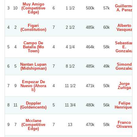
Muy Amigo
Guillermo
3
10
(Competitive
6
1 1/2
500k
57k
A. Perez
Edge)
Figari
Alberto
4
2
7
2 1/2
485k
60k
(Constitution)
Vasquez
Campo De
Sebastian
5
4
Batalla (Mo
4
4 1/4
464k
58k
E.
Town)
Gonzalez
Nantan Lupan
Simond
6
5
7
8 1/2
485k
49k
(Midshipman)
Gonzalez
Empezar De
Jorge
7
9
Nuevo (Ahora
4
11 1/2
471k
50k
Zuñiga
Ii)
Doppler
Felipe
8
11
5
11 3/4
480k
56k
(Goldencents)
Henriquez
Mcclane
Franco
9
7
(Competitive
7
13
470k
58k
Olivares
Edge)