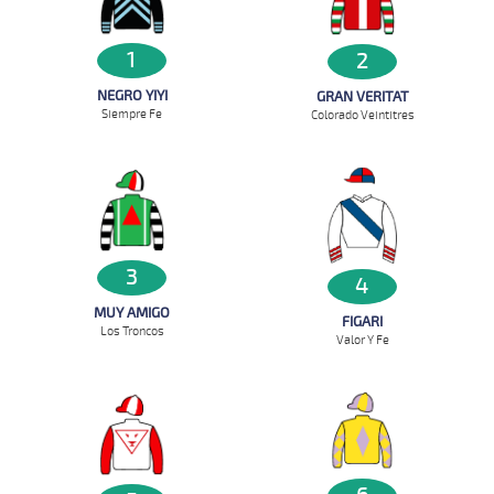
1
2
NEGRO YIYI
GRAN VERITAT
Siempre Fe
Colorado Veintitres
3
4
MUY AMIGO
FIGARI
Los Troncos
Valor Y Fe