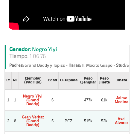
Ganador:
Negro Yiyi
Tiempo:
1:06.76
Padres:
Grand Daddy y Topiss -
Haras:
H. Mocito Guapo -
Stud:
Sie
Ejemplar
Peso
Peso
Lº
Nº
Edad
Cuerpada
Jinete
(Padrillo)
Ejemplar
Jinete
Negro Yiyi
Jaime
1
1
(Grand
6
477k
61k
Medina
Daddy)
Gran Veritat
Axel
2
8
(Grand
5
PCZ
515k
52k
Alvarez
Daddy)