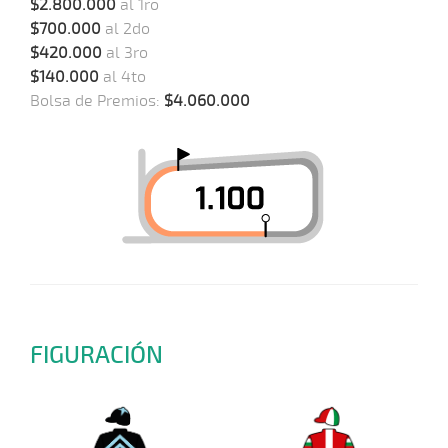
$2.800.000
al 1ro
$700.000
al 2do
$420.000
al 3ro
$140.000
al 4to
Bolsa de Premios:
$4.060.000
FIGURACIÓN