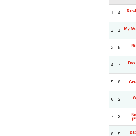
Ramb
1
4
My Gr
2
1
Ri
3
9
Das 
4
7
5
8
Gra
W
6
2
Na
7
3
(
Ba
8
5