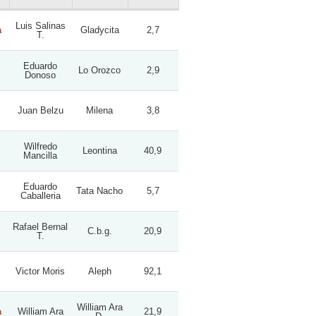
Luis Salinas
a
Gladycita
2,7
T.
Eduardo
Lo Orozco
2,9
Donoso
Juan Belzu
Milena
3,8
Wilfredo
Leontina
40,9
Mancilla
Eduardo
Tata Nacho
5,7
Caballeria
Rafael Bernal
C.b.g.
20,9
T.
Victor Moris
Aleph
92,1
William Ara
a
William Ara
21,9