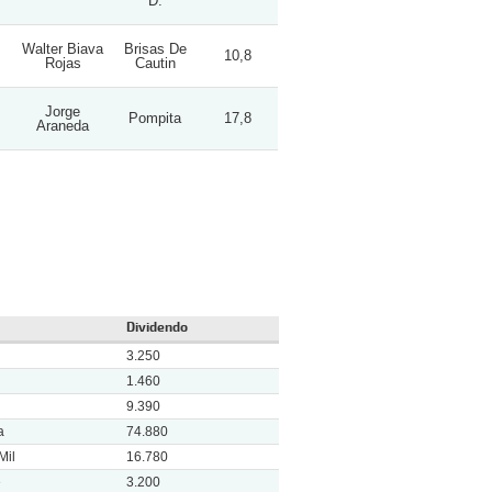
D.
Walter Biava
Brisas De
10,8
Rojas
Cautin
Jorge
Pompita
17,8
Araneda
Dividendo
3.250
1.460
9.390
a
74.880
Mil
16.780
e
3.200