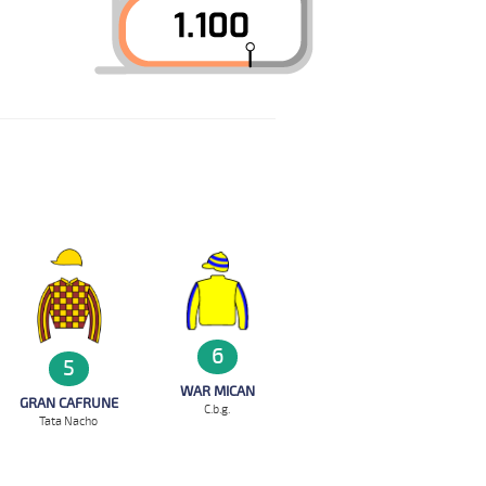
6
5
WAR MICAN
GRAN CAFRUNE
C.b.g.
Tata Nacho