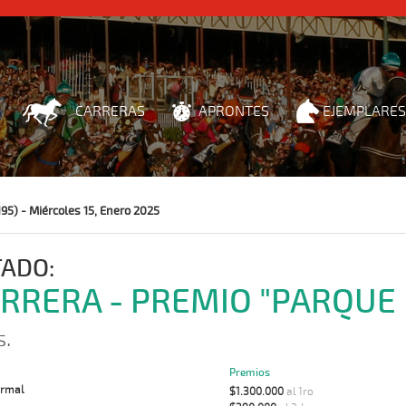
CARRERAS
APRONTES
EJEMPLARES
95) - Miércoles 15, Enero 2025
TADO:
ARRERA - PREMIO "PARQUE 
s.
Premios
rmal
$1.300.000
al 1ro