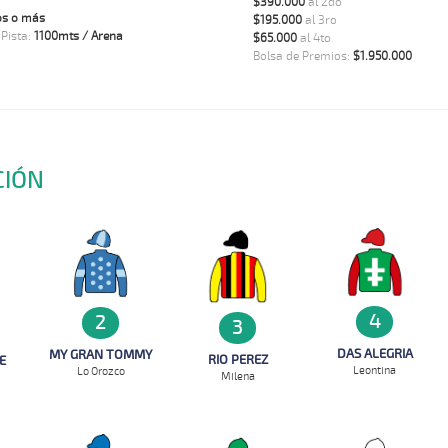
$390.000
al 2do
os o más
$195.000
al 3ro
 Pista:
1100mts / Arena
$65.000
al 4to
Bolsa de Premios:
$1.950.000
CIÓN
4
2
3
DAS ALEGRIA
MY GRAN TOMMY
RIO PEREZ
E
Leontina
Lo Orozco
Milena