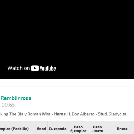
Ramblinrose
:09.65
king The Dia y Roman Wha -
Haras:
H. Don Alberto -
Stud:
Gladycita
Peso
Peso
mplar (Padrillo)
Edad
Cuerpada
Jinete
Ejemplar
Jinete