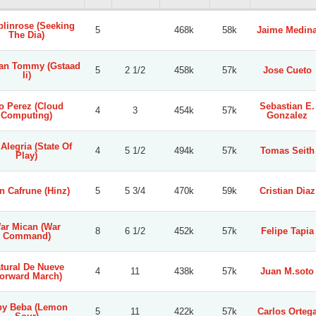
linrose (Seeking
5
468k
58k
Jaime Medin
The Dia)
an Tommy (Gstaad
5
2 1/2
458k
57k
Jose Cueto
Ii)
o Perez (Cloud
Sebastian E.
4
3
454k
57k
Computing)
Gonzalez
Alegria (State Of
4
5 1/2
494k
57k
Tomas Seith
Play)
n Cafrune (Hinz)
5
5 3/4
470k
59k
Cristian Diaz
ar Mican (War
8
6 1/2
452k
57k
Felipe Tapia
Command)
tural De Nueve
4
11
438k
57k
Juan M.soto
Forward March)
by Beba (Lemon
5
11
422k
57k
Carlos Orteg