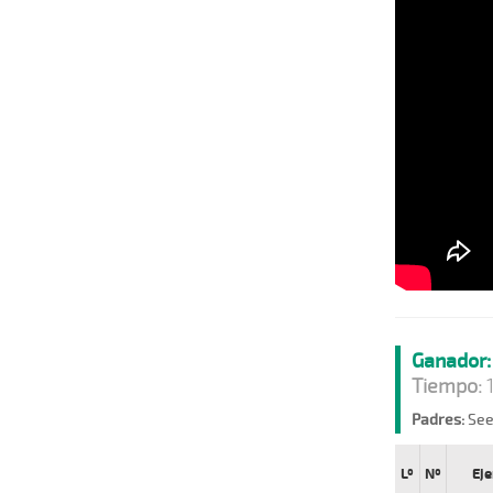
Ganador:
Tiempo:
1
Padres:
See
Lº
Nº
Eje