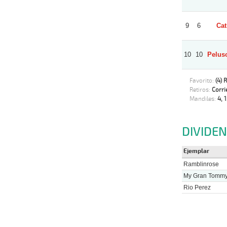
9
6
Cat
10
10
Peluso
Favorito:
(4) 
Retiros:
Corri
Mandiles:
4, 1
DIVIDE
Ejemplar
Ramblinrose
My Gran Tomm
Rio Perez