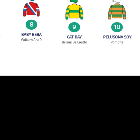
8
9
10
BABY BEBA
E
CAT BAY
PELUSONA SOY
William Ara D.
Brisas De Cautin
Pompita