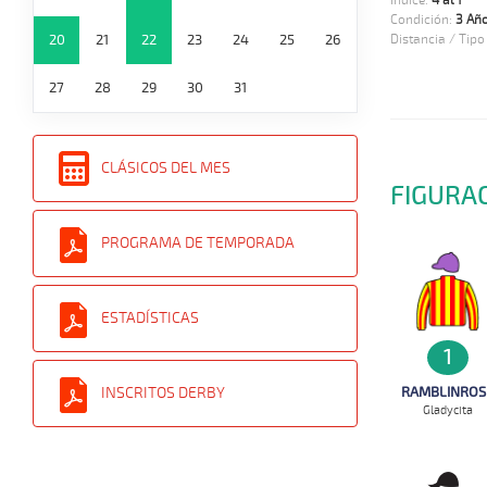
Indice:
4 al 1
Condición:
3 Añ
20
21
22
23
24
25
26
Distancia / Tipo
27
28
29
30
31
CLÁSICOS DEL MES
FIGURA
PROGRAMA DE TEMPORADA
ESTADÍSTICAS
1
INSCRITOS DERBY
RAMBLINROS
Gladycita