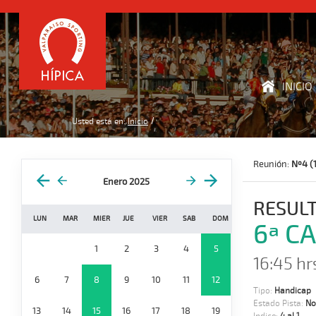
INICIO
Usted está en:
Inicio
Reunión:
Nº4 (1
Enero 2025
RESUL
LUN
MAR
MIER
JUE
VIER
SAB
DOM
6ª C
1
2
3
4
5
16:45 hr
6
7
8
9
10
11
12
Tipo:
Handicap
Estado Pista:
No
13
14
15
16
17
18
19