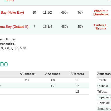
Sour)
Wladimir
 Bay (Neko Bay)
10
11 1/2
498k
57k
Quinteros
Carlos E.
na Soy (Gstaad Ii)
7
15 1/4
460k
57k
Urbina
Ramblinrose
eron todos.
, 9, 7, 8, 2, 3, 5, 6, 10
NDO
A Ganador
A Segundo
A Tercero
Apuestas
2.7
1.9
1.5
Exacta
y
1.7
1.5
Quinela
1.3
Trifecta
Superfect
Doble de 
Enganch