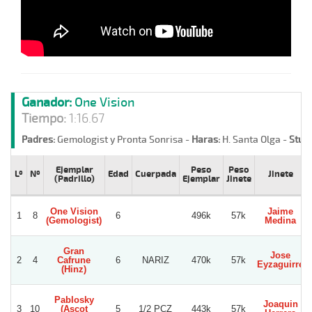
Ganador:
One Vision
Tiempo:
1:16.67
Padres:
Gemologist y Pronta Sonrisa -
Haras:
H. Santa Olga -
Stud:
Ejemplar
Peso
Peso
Lº
Nº
Edad
Cuerpada
Jinete
(Padrillo)
Ejemplar
Jinete
One Vision
Jaime
1
8
6
496k
57k
(Gemologist)
Medina
Gran
Jose
2
4
Cafrune
6
NARIZ
470k
57k
Eyzaguirre
(Hinz)
Pablosky
Joaquin
3
10
(Ascot
5
1/2 PCZ
443k
57k