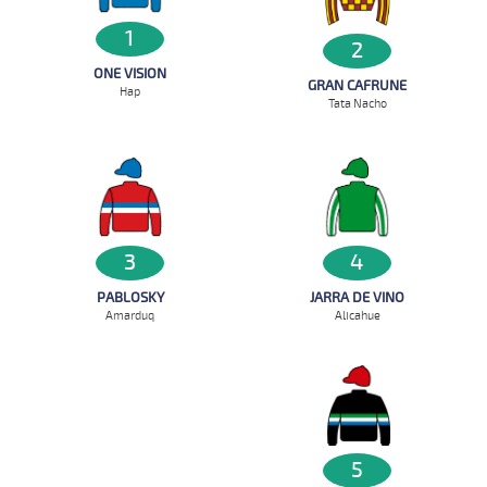
1
2
ONE VISION
GRAN CAFRUNE
Hap
Tata Nacho
4
3
JARRA DE VINO
PABLOSKY
Alicahue
Amarduq
5