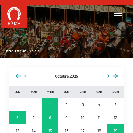
Usted está en:
Inicio
Octubre 2025
LUN
MAR
MIER
JUE
VIER
SAB
DOM
1
2
3
4
5
6
7
8
9
10
11
12
13
14
15
16
17
18
19