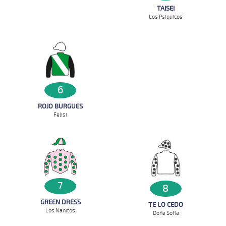
TAISEI
Los Psiquicos
6
ROJO BURGUES
Felisi
7
8
GREEN DRESS
TE LO CEDO
Los Nanitos
Doña Sofia