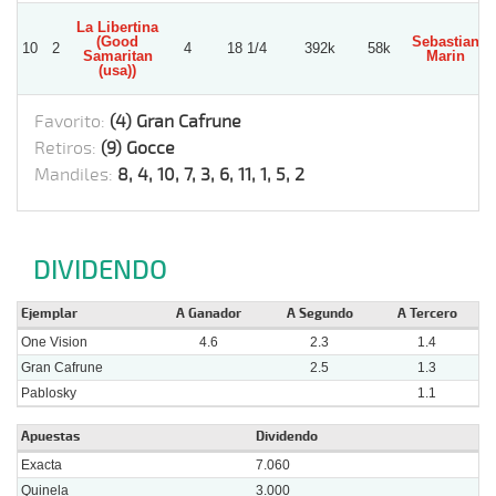
La Libertina
(Good
Sebastian
10
2
4
18 1/4
392k
58k
Samaritan
Marin
(usa))
Favorito:
(4) Gran Cafrune
Retiros:
(9) Gocce
Mandiles:
8, 4, 10, 7, 3, 6, 11, 1, 5, 2
DIVIDENDO
Ejemplar
A Ganador
A Segundo
A Tercero
One Vision
4.6
2.3
1.4
Gran Cafrune
2.5
1.3
Pablosky
1.1
Apuestas
Dividendo
Exacta
7.060
Quinela
3.000