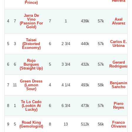
Herrera
Prince)
Jarra De
Vino
Axel
4
7
7
1
439k
57k
(Passion For
Alvarez
Gold)
Taisei
Carlos E.
5
3
(Distorted
6
2 3/4
440k
57k
Urbina
Economy)
Rojo
Gerard
6
6
Burgues
5
3 3/4
432k
57k
Rodriguez
(Straight Up)
Green Dress
Benjamin
7
11
(Lemon
4
4 1/4
493k
58k
Sancho
Sour)
Te Lo Cedo
Piero
8
1
(Lookin At
6
6 3/4
473k
57k
Reyes
Lucky)
Road King
Franco
9
5
8
13
512k
56k
(Gemologist)
Olivares