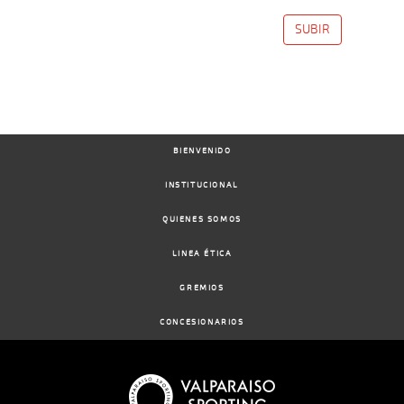
SUBIR
09-
07-
VS
1100m
2 al 2
1:10:54
2 1/2
3,9
Hand.
4º
472k/57
2025
25-
06-
VS
1100m
2 al 1
1:09:17
1 1/4
6,0
Hand.
2º
474k/57
2025
BIENVENIDO
INSTITUCIONAL
18-
QUIENES SOMOS
06-
VS
1100m
1 al 1
1:09:37
2 1/4
10,7
Hand.
3º
475k/57
2025
LINEA ÉTICA
GREMIOS
09-
06-
VS
1300m
1 al 1
1:18:47
6
7,8
Hand.
4º
477k/57
CONCESIONARIOS
2025
21-
05-
VS
1000m
1 al 1
0:57:76
7 1/2
7,0
Hand.
8º
475k/57