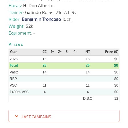
11-
10 al
Haras:
H. Don Alberto
06-
VS
1100m
1:09:21
11 3/4
51,5
Hand.
9º
483k/
6
2025
Trainer:
Galindo Rojas. 21c 7ch 9v
Rider:
Benjamin Troncoso
10ch
Weight:
52k
04-
06-
VS
1100m
1 al 1
1:09:92
2,9
Hand.
1º
488k/
Equipment:
-
2025
Prizes
Year
CC
1º
2º
3º
4º
NT
Prize ($)
2025
15
15
$0
Total
25
25
$0
Pasto
14
14
$0
RBP
$0
VSC
11
11
$0
1400m-VSC
4
4
$0
D.S.C
12
LAST CAMPAINS