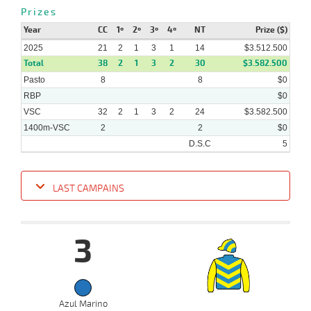
04-
VS
1400m
1:28:89
6 1/4
12,4
Hand.
4º
488k/
7
2025
Prizes
Year
CC
1º
2º
3º
4º
NT
Prize ($)
2025
21
2
1
3
1
14
$3.512.500
Total
38
2
1
3
2
30
$3.582.500
Pasto
8
8
$0
RBP
$0
VSC
32
2
1
3
2
24
$3.582.500
1400m-VSC
2
2
$0
D.S.C
5
LAST CAMPAINS
Date
Turf
Distance
Index
Time
Distance
Ret
Type
Pº
Weigh
3
16-
07-
VS
1000m
5 al 2
0:57:00
4 1/4
15,4
Hand.
7º
490k/5
2025
Azul Marino