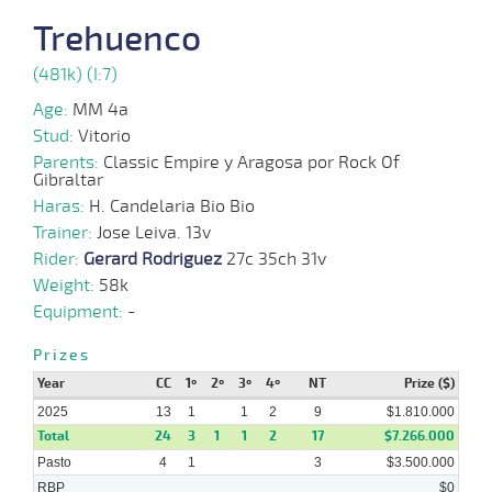
09-
Trehuenco
07-
VS
1000m
7 al 2
0:58:12
4
6,0
Hand.
4º
491k/5
2025
(481k) (I:7)
Age:
MM 4a
02-
07-
VS
1400m
7 al 1
1:24:23
5 1/2
13,9
Hand.
5º
487k/5
Stud:
Vitorio
2025
Parents:
Classic Empire y Aragosa por Rock Of
Gibraltar
Haras:
H. Candelaria Bio Bio
25-
15 al
06-
VS
1000m
058:79
5 1/2
42,3
Hand.
7º
486k/5
Trainer:
Jose Leiva. 13v
5
2025
Rider:
Gerard Rodriguez
27c 35ch 31v
Weight:
58k
11-
Equipment:
-
06-
VS
1000m
6 al 1
0:59:07
2 1/2
1,9
Hand.
3º
487k/6
2025
Prizes
Year
CC
1º
2º
3º
4º
NT
Prize ($)
2025
09-
13
1
1
2
9
$1.810.000
06-
VS
1000m
1 al 1
0:58:17
4,4
Hand.
1º
490k/5
Total
24
3
1
1
2
17
$7.266.000
2025
Pasto
4
1
3
$3.500.000
RBP
$0