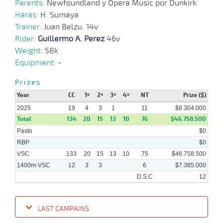
2025
Parents:
Newfoundland y Opera Music por Dunkirk
Haras:
H. Sumaya
Trainer:
Juan Belzu. 14v
16-
17 al
04-
VS
1400m
1:29:34
44 1/2
6,0
Hand.
12º
487k/5
9
Rider:
Guillermo A. Perez
46v
2025
Weight:
58k
Equipment:
-
09-
14 al
04-
VS
1100m
1:08:64
3 3/4
15,9
Hand.
3º
489k/5
9
2025
Prizes
Year
CC
1º
2º
3º
4º
NT
Prize ($)
2025
19
4
3
1
11
$8.304.000
Total
134
20
15
13
10
76
$46.758.500
Pasto
$0
RBP
$0
VSC
133
20
15
13
10
75
$46.758.500
1400m-VSC
12
3
3
6
$7.385.000
D.S.C
12
LAST CAMPAINS