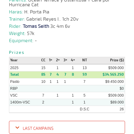
Hurricane Cat
Haras:
H. Porta Pia
Trainer:
Gabriel Reyes I.. 1ch 20v
Rider:
Tomas Seith
3c 4m 6v
Weight:
57k
Equipment:
-
Prizes
Year
CC
1º
2º
3º
4º
NT
Prize ($)
2025
15
1
1
13
$509.000
Total
85
7
4
7
8
59
$34.565.250
Pasto
10
1
1
1
7
$9.450.000
RBP
$0
VSC
7
1
1
5
$509.000
1400m-VSC
2
1
1
$89.000
D.S.C
26
LAST CAMPAINS