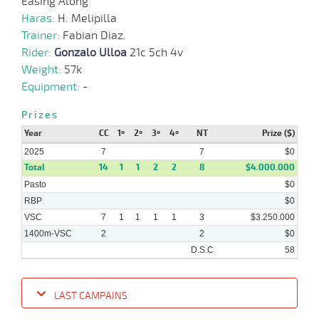
Easing Along
05-
HCH
1200m
5 al 4
1:13:47
4 1/2
12
Hand.
3º
484k/
Haras:
2025
H. Melipilla
Trainer:
Fabian Diaz.
Rider:
Gonzalo Ulloa
21c 5ch 4v
08-
11 al
Weight:
57k
05-
HCH
1400m
1:26:68
18 1/4
13,6
Hand.
9º
483k/
1
2025
Equipment:
-
Prizes
Year
CC
1º
2º
3º
4º
NT
Prize ($)
01-
05-
HCH
1400m
8 al 2
1:25:85
9 3/4
11,4
Hand.
8º
492k/
2025
2025
7
7
$0
Total
14
1
1
2
2
8
$4.000.000
Pasto
$0
RBP
$0
VSC
7
1
1
1
1
3
$3.250.000
1400m-VSC
2
2
$0
D.S.C
58
LAST CAMPAINS