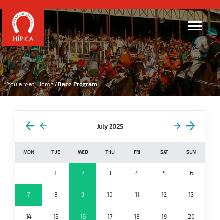
You are at:
Home
Race Program
July 2025
MON
TUE
WED
THU
FRI
SAT
SUN
1
2
3
4
5
6
7
8
9
10
11
12
13
14
15
16
17
18
19
20