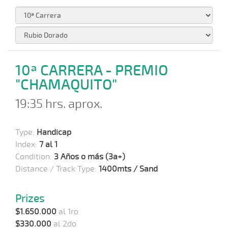
10ª CARRERA - PREMIO
"CHAMAQUITO"
19:35 hrs. aprox.
Type:
Handicap
Index:
7 al 1
Condition:
3 Años o más (3a+)
Distance / Track Type:
1400mts / Sand
Prizes
$1.650.000
al 1ro
$330.000
al 2do