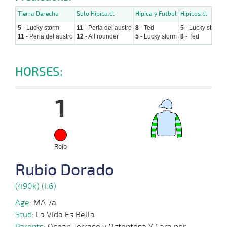
Tierra Derecha
Solo Hipica.cl
Hípica y Futbol
Hipicos.cl
5
- Lucky storm
11
- Perla del austro
8
- Ted
5
- Lucky storm
11
- Perla del austro
12
- All rounder
5
- Lucky storm
8
- Ted
HORSES:
1
Rojo
Rubio Dorado
(490k) (I:6)
Age:
MA 7a
Stud:
La Vida Es Bella
Parents:
Ocean Terrace y Ostentosa Y Cara por