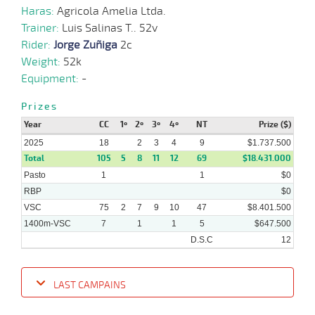
Haras:
Agricola Amelia Ltda.
Trainer:
Luis Salinas T.. 52v
18-
Rider:
Jorge Zuñiga
2c
11-
VS
1200m
5 al 3
1:14:92
5 1/4
5,5
Hand.
3º
495k/5
2024
Weight:
52k
Equipment:
-
Prizes
Year
CC
1º
2º
3º
4º
NT
Prize ($)
2025
18
2
3
4
9
$1.737.500
Total
105
5
8
11
12
69
$18.431.000
Pasto
1
1
$0
RBP
$0
VSC
75
2
7
9
10
47
$8.401.500
1400m-VSC
7
1
1
5
$647.500
D.S.C
12
LAST CAMPAINS
Date
Turf
Distance
Index
Time
Distance
Ret
Type
Pº
Weigh