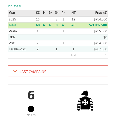
Prizes
Year
CC
1º
2º
3º
4º
NT
Prize ($)
2025
16
3
1
12
$754.500
Total
68
4
6
8
4
46
$21.092.500
Pasto
1
1
$255.000
RBP
$0
VSC
9
3
1
5
$754.500
1400m-VSC
2
1
1
$267.000
D.S.C
5
LAST CAMPAINS
Date
Turf
Distance
Index
Time
Distance
Ret
Type
Pº
Weigh
6
16-
07-
VS
1100m
6 al 4
1:09:26
2 1/2
4,9
Hand.
4º
430k/5
2025
23-
Negro