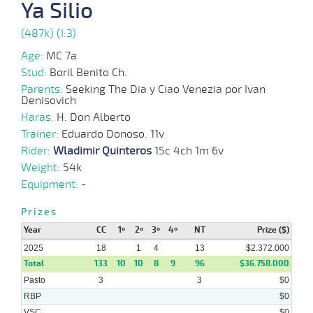
Ya Silio
02-
11 al
07-
VS
1200m
1:15:31
3 1/4
7,7
Hand.
3º
512k/5
7
2025
(487k) (I:3)
Age:
MC 7a
Stud:
Boril Benito Ch.
25-
10 al
06-
VS
1100m
1:08:71
6 3/4
4,0
Hand.
11º
510k/5
7
Parents:
Seeking The Dia y Ciao Venezia por Ivan
2025
Denisovich
Haras:
H. Don Alberto
Trainer:
Eduardo Donoso. 11v
11-
10 al
06-
VS
1400m
1:29:76
2 1/2
5,6
Hand.
4º
509k/5
Rider:
Wladimir Quinteros
5
15c 4ch 1m 6v
2025
Weight:
54k
Equipment:
-
04-
14 al
06-
VS
1400m
1:28:68
4 1/2
15,2
Hand.
3º
512k/5
Prizes
10
2025
Year
CC
1º
2º
3º
4º
NT
Prize ($)
2025
18
1
4
13
$2.372.000
Total
133
10
10
8
9
96
$36.758.000
28-
13 al
05-
VS
1100m
1:07:56
4 3/4
23,1
Hand.
5º
514k/5
9
Pasto
3
3
$0
2025
RBP
$0
VSC
$0