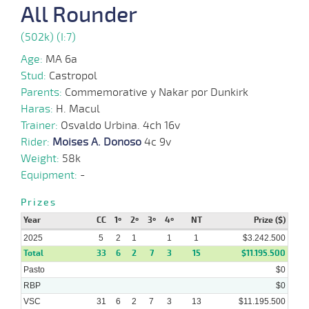
10
All Rounder
2025
(502k) (I:7)
03-
Age:
MA 6a
23 al
11-
VS
1100m
1:06:32
11 3/4
13,1
Hand.
6º
450k/56
17
2024
Stud:
Castropol
Parents:
Commemorative y Nakar por Dunkirk
Haras:
H. Macul
20-
28 al
10-
VS
1100m
1:08:74
8 1/4
15,4
Hand.
9º
452k/54
20
Trainer:
Osvaldo Urbina. 4ch 16v
2024
Rider:
Moises A. Donoso
4c 9v
30-
Weight:
58k
24 al
09-
VS
1100m
1:09:59
1
3,2
Hand.
2º
453k/57
15
2024
Equipment:
-
Prizes
16-
Year
CC
1º
2º
3º
4º
NT
Prize ($)
09-
VS
1200m
1:15:18
10 1/4
12,4
Clasi.
4º
456k/61
2024
2025
5
2
1
1
1
$3.242.500
Total
33
6
2
7
3
15
$11.195.500
Pasto
$0
RBP
$0
VSC
31
6
2
7
3
13
$11.195.500