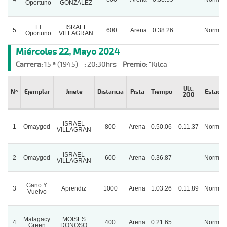
Oportuno
GONZALEZ
El
ISRAEL
5
600
Arena
0.38.26
Normal
Oportuno
VILLAGRAN
Miércoles 22, Mayo 2024
Carrera:
15 ª (1945) -
:
20:30hrs -
Premio:
"Kilca"
Ult.
Nº
Ejemplar
Jinete
Distancia
Pista
Tiempo
Estado
200
ISRAEL
1
Omaygod
800
Arena
0.50.06
0.11.37
Normal
VILLAGRAN
ISRAEL
2
Omaygod
600
Arena
0.36.87
Normal
VILLAGRAN
Gano Y
3
Aprendiz
1000
Arena
1.03.26
0.11.89
Normal
Vuelvo
Malagacy
MOISES
4
400
Arena
0.21.65
Normal
Green
DONOSO