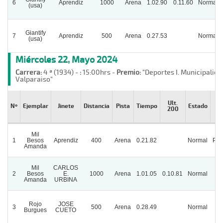
6
Aprendiz
1000
Arena
1.02.90
0.11.60
Normal
(usa)
Giantify
7
Aprendiz
500
Arena
0.27.53
Normal
(usa)
Miércoles 22, Mayo 2024
Carrera:
4 ª (1934) -
:
15:00hrs -
Premio:
"Deportes I. Municipalida
Valparaiso"
Ult.
Nº
Ejemplar
Jinete
Distancia
Pista
Tiempo
Estado
Sa
200
Mil
1
Besos
Aprendiz
400
Arena
0.21.82
Normal
Par
Amanda
Mil
CARLOS
2
Besos
E.
1000
Arena
1.01.05
0.10.81
Normal
Amanda
URBINA
Rojo
JOSE
3
500
Arena
0.28.49
Normal
Burgues
CUETO