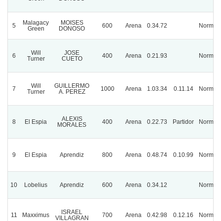
Malagacy
MOISES
5
600
Arena
0.34.72
Normal
Green
DONOSO
Will
JOSE
6
400
Arena
0.21.93
Normal
Turner
CUETO
Will
GUILLERMO
7
1000
Arena
1.03.34
0.11.14
Normal
Turner
A. PEREZ
ALEXIS
8
El Espia
400
Arena
0.22.73
Partidor
Normal
MORALES
9
El Espia
Aprendiz
800
Arena
0.48.74
0.10.99
Normal
10
Lobelius
Aprendiz
600
Arena
0.34.12
Normal
ISRAEL
11
Maxximus
700
Arena
0.42.98
0.12.16
Normal
VILLAGRAN