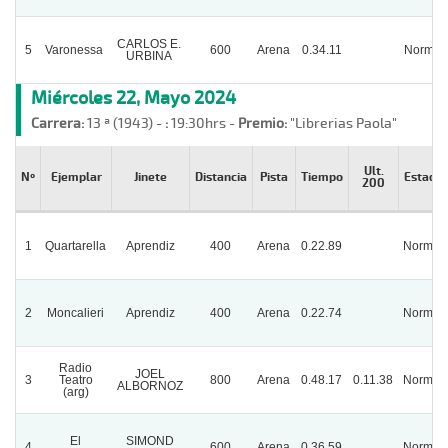
CARLOS E.
5
Varonessa
600
Arena
0.34.11
Normal
URBINA
Miércoles 22, Mayo 2024
Carrera:
13 ª (1943) -
:
19:30hrs -
Premio:
"Librerias Paola"
Ult.
Nº
Ejemplar
Jinete
Distancia
Pista
Tiempo
Estado
200
1
Quartarella
Aprendiz
400
Arena
0.22.89
Normal
2
Moncalieri
Aprendiz
400
Arena
0.22.74
Normal
Radio
JOEL
3
Teatro
800
Arena
0.48.17
0.11.38
Normal
ALBORNOZ
(arg)
El
SIMOND
4
600
Arena
0.36.59
Normal