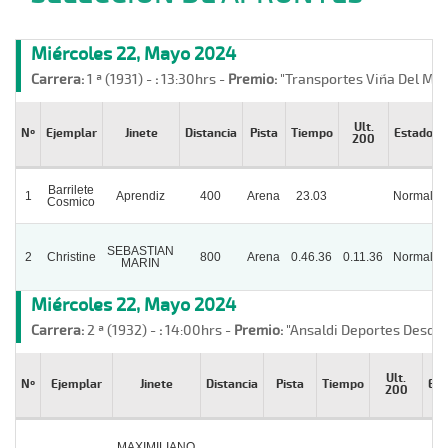
Miércoles 22, Mayo 2024
Carrera:
1 ª (1931) -
:
13:30hrs -
Premio:
"Transportes Viña Del Mar
Ult.
Nº
Ejemplar
Jinete
Distancia
Pista
Tiempo
Estado
200
Barrilete
1
Aprendiz
400
Arena
23.03
Normal
Cosmico
SEBASTIAN
2
Christine
800
Arena
0.46.36
0.11.36
Normal
MARIN
Miércoles 22, Mayo 2024
Carrera:
2 ª (1932) -
:
14:00hrs -
Premio:
"Ansaldi Deportes Desde 
Ult.
Nº
Ejemplar
Jinete
Distancia
Pista
Tiempo
Est
200
MAXIMILIANO