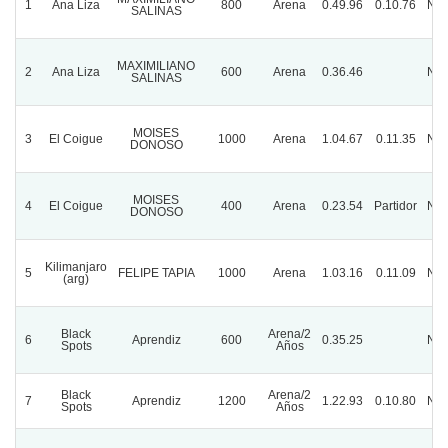
1
Ana Liza
800
Arena
0.49.96
0.10.76
Nor
SALINAS
MAXIMILIANO
2
Ana Liza
600
Arena
0.36.46
Nor
SALINAS
MOISES
3
El Coigue
1000
Arena
1.04.67
0.11.35
Nor
DONOSO
MOISES
4
El Coigue
400
Arena
0.23.54
Partidor
Nor
DONOSO
Kilimanjaro
5
FELIPE TAPIA
1000
Arena
1.03.16
0.11.09
Nor
(arg)
Black
Arena/2
6
Aprendiz
600
0.35.25
Nor
Spots
Años
Black
Arena/2
7
Aprendiz
1200
1.22.93
0.10.80
Nor
Spots
Años