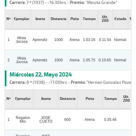
Carrera:
7 ª (1937) -
:
16:30hrs -
Premio:
"Mesita Grande"
Ult.
Nº
Ejemplar
Jinete
Distancia
Pista
Tiempo
Estado
Sal
200
Misia
1
Aprendiz
1000
Arena
1.03.16
0.11.54
Normal
Jocosa
Misia
2
Aprendiz
1000
Arena
1.05.75
0.10.65
Normal
Jocosa
Miércoles 22, Mayo 2024
Carrera:
8 ª (1938) -
:
17:00hrs -
Premio:
"Hernan Gonzalez Pozo"
Ult.
Nº
Ejemplar
Jinete
Distancia
Pista
Tiempo
200
Regalon
JOSE
1
600
Arena
0.35.46
Mio
CUETO