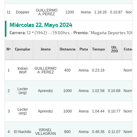
GUILLERMO
11
Doppler
1200
Arena
1.18.26
0.10.87
Norma
A. PEREZ
Miércoles 22, Mayo 2024
Carrera:
12 ª (1942) -
:
19:00hrs -
Premio:
"Magaña Deportes 100 
Ult.
Nº
Ejemplar
Jinete
Distancia
Pista
Tiempo
Estado
200
Indian
GUILLERMO
1
400
Arena
0.23.16
Normal
Wolf
A. PEREZ
Lecter
2
Aprendiz
1000
Arena
1.02.58
0.10.68
Normal
(arg)
Lecter
3
Aprendiz
1000
Arena
1.04.44
0.10.77
Normal
(arg)
ISRAEL
4
El Nachito
800
Arena
0.48.36
0.11.07
Normal
VILLAGRAN