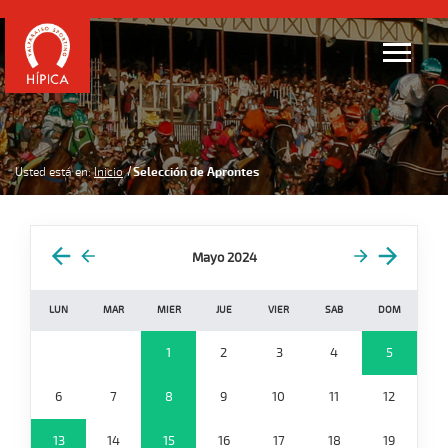
Usted está en:
Inicio
Selección de Aprontes
Mayo 2024
LUN
MAR
MIER
JUE
VIER
SAB
DOM
1
2
3
4
5
6
7
8
9
10
11
12
13
14
15
16
17
18
19