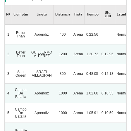
Ult.
Nº
Ejemplar
Jinete
Distancia
Pista
Tiempo
Estado
200
Better
1
Aprendiz
400
Arena
0.22.56
Normal
Than
Better
GUILLERMO
2
1200
Arena
1.20.73
0.12.96
Normal
Than
A. PEREZ
Soul
ISRAEL
3
800
Arena
0.48.05
0.12.13
Normal
Queen
VILLAGRAN
Campo
4
De
Aprendiz
1000
Arena
1.02.68
0.10.55
Normal
Batalla
Campo
5
De
Aprendiz
1000
Arena
1.05.91
0.10.59
Normal
Batalla
Giantify