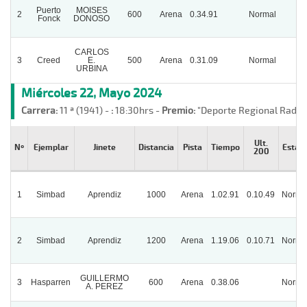
Puerto
MOISES
2
600
Arena
0.34.91
Normal
Fonck
DONOSO
CARLOS
3
Creed
E.
500
Arena
0.31.09
Normal
URBINA
Miércoles 22, Mayo 2024
Carrera:
11 ª (1941) -
:
18:30hrs -
Premio:
"Deporte Regional Radio 
Ult.
Nº
Ejemplar
Jinete
Distancia
Pista
Tiempo
Estad
200
1
Simbad
Aprendiz
1000
Arena
1.02.91
0.10.49
Norma
2
Simbad
Aprendiz
1200
Arena
1.19.06
0.10.71
Norma
GUILLERMO
3
Hasparren
600
Arena
0.38.06
Norma
A. PEREZ