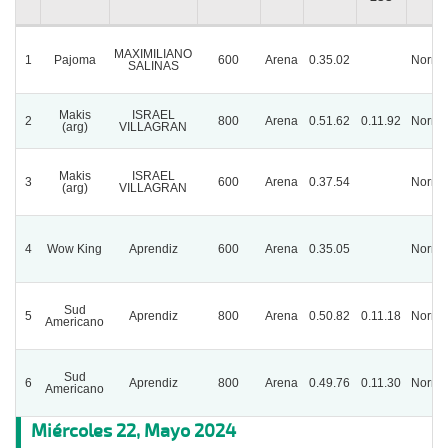
MAXIMILIANO
1
Pajoma
600
Arena
0.35.02
Norma
SALINAS
Makis
ISRAEL
2
800
Arena
0.51.62
0.11.92
Norma
(arg)
VILLAGRAN
Makis
ISRAEL
3
600
Arena
0.37.54
Norma
(arg)
VILLAGRAN
4
Wow King
Aprendiz
600
Arena
0.35.05
Norma
Sud
5
Aprendiz
800
Arena
0.50.82
0.11.18
Norma
Americano
Sud
6
Aprendiz
800
Arena
0.49.76
0.11.30
Norma
Americano
Miércoles 22, Mayo 2024