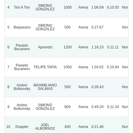
SIMOND
4
Tiro A Tiro
1000
Arena
1.06.09
0.10.55
Norma
GONZALEZ
SIMOND
5
Baqueano
500
Arena
0.27.67
Norma
GONZALEZ
Pasado
6
Aprendiz
1200
Arena
1.16.23
0.11.11
Norma
Bucanero
Pasado
7
FELIPE TAPIA
1000
Arena
1.04.02
0.10.64
Norma
Bucanero
Andrei
MAXIMILIANO
8
500
Arena
0.28.43
Norma
Bolkonsky
SALINAS
Andrei
SIMOND
9
800
Arena
0.49.20
0.11.34
Norma
Bolkonsky
GONZALEZ
JOEL
10
Doppler
400
Arena
0.21.46
Norma
ALBORNOZ