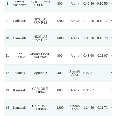
Sweet
GUILLERMO
8
800
Arena
0.49.36
0.10.59
Nor
Sundown
A. PEREZ
NICOLAS
9
Caña Alta
1200
Arena
1.18.26
0.10.77
Nor
RAMIREZ
NICOLAS
10
Caña Alta
1400
Arena
1.35.76
0.10.78
Nor
RAMIREZ
Top
MAXIMILIANO
11
800
Arena
0.48.60
0.11.07
Nor
Classic
SALINAS
Arena/2
12
Starlink
Aprendiz
400
0.22.31
Nor
Años
CARLOS E.
13
Kanasaki
600
Arena
0.36.67
Nor
URBINA
CARLOS E.
Arena/2
14
Kanasaki
1200
1.24.36
0.11.71
Nor
URBINA
Años