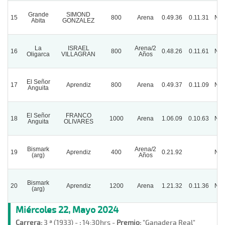
Grande
SIMOND
15
800
Arena
0.49.36
0.11.31
Nor
Abita
GONZALEZ
La
ISRAEL
Arena/2
16
800
0.48.26
0.11.61
Nor
Oligarca
VILLAGRAN
Años
El Señor
17
Aprendiz
800
Arena
0.49.37
0.11.09
Nor
Anguita
El Señor
FRANCO
18
1000
Arena
1.06.09
0.10.63
Nor
Anguita
OLIVARES
Bismark
Arena/2
19
Aprendiz
400
0.21.92
Nor
(arg)
Años
Bismark
20
Aprendiz
1200
Arena
1.21.32
0.11.36
Nor
(arg)
Miércoles 22, Mayo 2024
Carrera:
3 ª (1933) -
:
14:30hrs -
Premio:
"Ganadera Real"