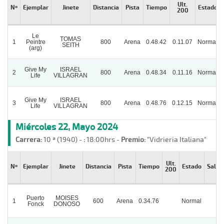
Ult.
Nº
Ejemplar
Jinete
Distancia
Pista
Tiempo
Estado
200
Le
TOMAS
1
Peintre
800
Arena
0.48.42
0.11.07
Normal
SEITH
(arg)
Give My
ISRAEL
2
800
Arena
0.48.34
0.11.16
Normal
Life
VILLAGRAN
Give My
ISRAEL
3
800
Arena
0.48.76
0.12.15
Normal
Life
VILLAGRAN
Miércoles 22, Mayo 2024
Carrera:
10 ª (1940) -
:
18:00hrs -
Premio:
"Vidrieria Italiana"
Ult.
Nº
Ejemplar
Jinete
Distancia
Pista
Tiempo
Estado
Salid
200
Puerto
MOISES
1
600
Arena
0.34.76
Normal
Fonck
DONOSO