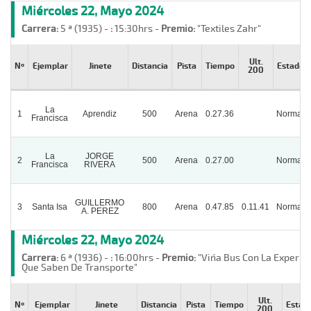
Miércoles 22, Mayo 2024
Carrera:
5 ª (1935) -
:
15:30hrs -
Premio:
"Textiles Zahr"
Ult.
Nº
Ejemplar
Jinete
Distancia
Pista
Tiempo
Estado
200
La
1
Aprendiz
500
Arena
0.27.36
Normal
Francisca
La
JORGE
2
500
Arena
0.27.00
Normal
Francisca
RIVERA
GUILLERMO
3
Santa Isa
800
Arena
0.47.85
0.11.41
Normal
A. PEREZ
Miércoles 22, Mayo 2024
Carrera:
6 ª (1936) -
:
16:00hrs -
Premio:
"Viña Bus Con La Experie
Que Saben De Transporte"
Ult.
Nº
Ejemplar
Jinete
Distancia
Pista
Tiempo
Estad
200