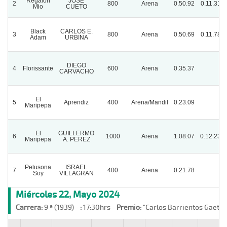
Regalon
JOSE
2
800
Arena
0.50.92
0.11.31
Mio
CUETO
Black
CARLOS E.
3
800
Arena
0.50.69
0.11.78
Adam
URBINA
DIEGO
4
Florissante
600
Arena
0.35.37
CARVACHO
El
5
Aprendiz
400
Arena/Mandil
0.23.09
Maripepa
El
GUILLERMO
6
1000
Arena
1.08.07
0.12.23
Maripepa
A. PEREZ
Pelusona
ISRAEL
7
400
Arena
0.21.78
Soy
VILLAGRAN
Miércoles 22, Mayo 2024
Carrera:
9 ª (1939) -
:
17:30hrs -
Premio:
"Carlos Barrientos Gaete"