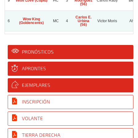
9
Wise Love (Cupid)
HC
3
Rodriguez
Carlos Raby
Benic
(56)
Carlos E.
Wow King
6
MC
4
Urbina
Victor Moris
Alvid
(Goldencents)
(56)
PRONÓSTICOS
APRONTES
EJEMPLARES
INSCRIPCIÓN
VOLANTE
TIERRA DERECHA