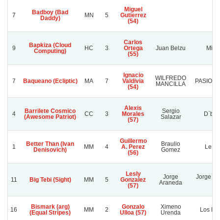
Miguel
Badboy (Bad
7
MN
5
Gutierrez
Daddy)
(54)
Carlos
Bapkiza (Cloud
9
HC
3
Ortega
Juan Belzu
Mile
Computing)
(55)
Ignacio
WILFREDO
7
Baqueano (Ecliptic)
MA
7
Valdivia
PASION 
MANCILLA
(54)
Alexis
Barrilete Cosmico
Sergio
4
CC
3
Morales
D`bol
(Awesome Patriot)
Salazar
(57)
Guillermo
Better Than (Ivan
Braulio
1
MM
4
A. Perez
Le Mo
Denisovich)
Gomez
(56)
Lesly
Jorge
Jorge Ar
11
Big Tebi (Sight)
MM
5
Gonzalez
Araneda
M.
(57)
Bismark (arg)
Gonzalo
Ximeno
16
MM
2
Los Le
(Equal Stripes)
Ulloa (57)
Urenda