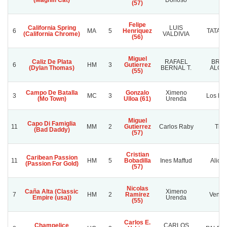
(Magnifi Cat)
Donoso
(57)
Felipe
California Spring
LUIS
6
MA
5
Henriquez
TATA 
(California Chrome)
VALDIVIA
(56)
Miguel
Caliz De Plata
RAFAEL
BRU
6
HM
3
Gutierrez
(Dylan Thomas)
BERNAL T.
ALON
(55)
Campo De Batalla
Gonzalo
Ximeno
3
MC
3
Los Le
(Mo Town)
Ulloa (61)
Urenda
Miguel
Capo Di Famiglia
11
MM
2
Gutierrez
Carlos Raby
Tifo
(Bad Daddy)
(57)
Cristian
Caribean Passion
11
HM
5
Bobadilla
Ines Maffud
Alica
(Passion For Gold)
(57)
Nicolas
Caña Alta (Classic
Ximeno
7
HM
2
Ramirez
Venda
Empire (usa))
Urenda
(55)
Carlos E.
Champelice
CARLOS