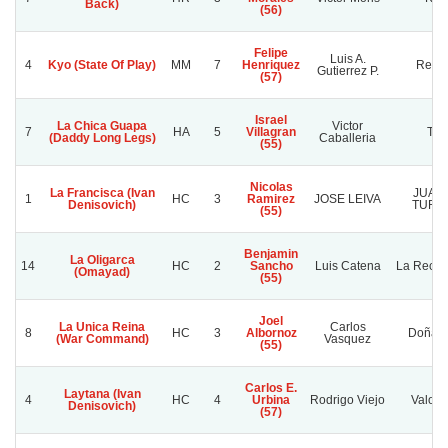
Back)
(56)
Felipe
Luis A.
4
Kyo (State Of Play)
MM
7
Henriquez
Rena
Gutierrez P.
(57)
Israel
La Chica Guapa
Victor
7
HA
5
Villagran
Titi
(Daddy Long Legs)
Caballeria
(55)
Nicolas
La Francisca (Ivan
JUAN
1
HC
3
Ramirez
JOSE LEIVA
Denisovich)
TURQ
(55)
Benjamin
La Oligarca
14
HC
2
Sancho
Luis Catena
La Recon
(Omayad)
(55)
Joel
La Unica Reina
Carlos
8
HC
3
Albornoz
Doña S
(War Command)
Vasquez
(55)
Carlos E.
Laytana (Ivan
4
HC
4
Urbina
Rodrigo Viejo
Valor 
Denisovich)
(57)