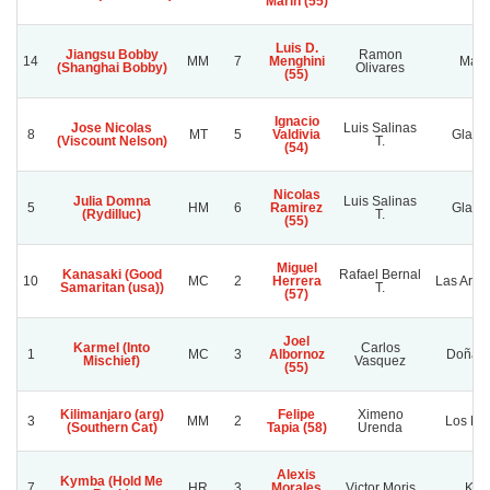
Marin (55)
Luis D.
Jiangsu Bobby
Ramon
14
MM
7
Menghini
Marg
(Shanghai Bobby)
Olivares
(55)
Ignacio
Jose Nicolas
Luis Salinas
8
MT
5
Valdivia
Gladyc
(Viscount Nelson)
T.
(54)
Nicolas
Julia Domna
Luis Salinas
5
HM
6
Ramirez
Gladyc
(Rydilluc)
T.
(55)
Miguel
Kanasaki (Good
Rafael Bernal
10
MC
2
Herrera
Las Arau
Samaritan (usa))
T.
(57)
Joel
Karmel (Into
Carlos
1
MC
3
Albornoz
Doña S
Mischief)
Vasquez
(55)
Kilimanjaro (arg)
Felipe
Ximeno
3
MM
2
Los Le
(Southern Cat)
Tapia (58)
Urenda
Alexis
Kymba (Hold Me
7
HR
3
Morales
Victor Moris
Kun