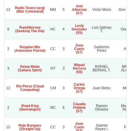
Joel
Radio Teatro (arg)
13
MM
5
Albornoz
Victor Moris
Don Ca
(War Command)
(57)
Lesly
Ramblinrose
Luis Salinas
8
HC
4
Gonzalez
Gladyc
(Seeking The Dia)
T.
(55)
Jose
Regalon Mio
Guillermo
2
CC
3
Cueto
Ale
(Awesome Patriot)
Perez
(57)
Miguel
Reina Maite
RAFAEL
BRU
3
HT
3
Herrera
(Sahara Spirit)
BERNAL T.
ALON
(56)
Carlos
Rio Perez (Cloud
12
CM
3
Ortega
Juan Belzu
Mile
Computing)
(57)
Claudio
Road King
Ramon
Manc
2
MC
6
Poblete
(Gemologist)
Olivares
Negr
(57)
Jose
Rojo Burgues
Gabriel
10
CC
3
Cueto
Feli
(Straight Up)
Reyes I.
(57)