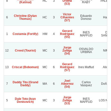
8
HC
3
Urbina
PALES
(Katmai)
RABY
(53)
Victor
Christine (Dylan
Eduardo
6
HC
3
Cifuentes
Habb
Thomas)
Donoso
(57)
Gerard
INES
DO
1
Costamia (Fortify)
HM
4
Rodriguez
MAFFUD
SANTI
(55)
Jorge
OSVALDO
12
Creed (Tourist)
MC
3
Zuñiga
NIMB
URBINA
(54)
Gerard
13
Criscat (Boboman)
MC
6
Rodriguez
Ines Maffud
Alica
(57)
Joel
Daddy Tito (Grand
Carlos
7
MA
6
Albornoz
Doña S
Daddy)
Vasquez
(54)
Jorge
Dale Toto (Ivan
INES
5
MC
3
Zuñiga
LOS NA
Denisovich)
MAFFUD
(53)