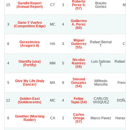
Roberto
Gandhi Report
Braulio
15
CT
3
Perez S.
Mora
(Annual Report)
Gomez
(57)
Guillermo
Gano Y Vuelvo
3
MC
4
A. Perez
(Competitive Edge)
(60)
Miguel
Gerasimova
Rafael Bernal
6
HA
3
Gutierrez
C.b.
(Aragorn Ii)
T.
(55)
Nicolas
Giantify (usa)
Luis Salinas
Rafael S
4
MM
5
Ramirez
(Fortify)
T.
A.
(59)
Simond
Give My Life (Indy
Wilfredo
5
MA
9
Gonzalez
French 
Dancer)
Mancilla
(54)
Golden East
Felipe
CARLOS
12
MC
4
DOÑA S
(Goldencents)
Tapia (54)
VASQUEZ
Carlos
Gowther (Morning
6
CA
2
Ortega
Marco Pavez
Haras S
Raider)
(57)