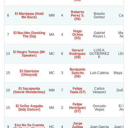
Roberto
El Maripepa (Hold
Braulio
6
MM
4
Perez S.
Caci
Me Back)
Gomez
(56)
Hugo
El Nachito (Seeking
Gabriel
Manc
7
MA
4
Ochoa
The Dia)
Reyes I.
Negr
(55)
Gerard
LUIS A.
El Negro Tomas (Mr
13
MC
6
Rodriguez
GUTIERREZ
LEGA
Speaker)
(59)
P.
Benjamin
El Oportuno
15
MC
3
Sancho
Luis Catena
Maya Kar
(Omayad)
(56)
El Sacapunta
Felipe
Carlos
10
MM
7
Doña S
(Stevie Wonderboy)
Tapia (57)
Vasquez
Felipe
El Señor Anguita
Gonzalo
El Se
15
MA
2
Henriquez
(Indy Dancer)
Vegas
Angui
(57)
Jorge
Eso No Se Cuenta
9
HC
4
Zuñiga
Juan Garcia
Juan Gar