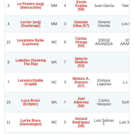
Kevin
Le Peintre (arg)
3
MM
4
Espina
Juan Garcia
Tata`s 
(Interaction)
(58)
Lecter (arg)
Gonzalo
Ximeno
4
MM
3
Los Le
(Seahenge)
Ulloa (57)
Urenda
Carlos
Levantate Bebe
JORGE
JOR
10
MC
8
Ortega
(Layman)
ARANEDA
ARANED
(55)
Ignacio
Lobelius (Seeking
8
MA
7
Valdivia
The Dia)
(53)
Moises A.
Lorenza Emilia
Enrique
7
HC
3
Donoso
L.c. To
(Cupid)
Lagunas
(57)
Joel
Luca Brasi
Carlos
10
MA
7
Albornoz
Doña S
(Ecliptic)
Vasquez
(56)
Gerard
Lucky Boss
Luis Salinas
11
MC
5
Rodriguez
Luis Sali
(Gemologist)
T.
(56)