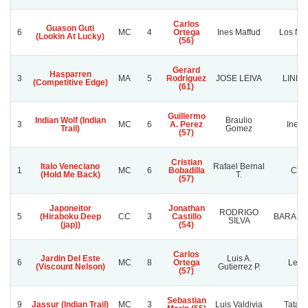
Carlos
Guason Guti
6
MC
4
Ortega
Ines Maffud
Los Nan
(Lookin At Lucky)
(56)
Gerard
Hasparren
3
MA
5
Rodriguez
JOSE LEIVA
LINLI
(Competitive Edge)
(61)
Guillermo
Indian Wolf (Indian
Braulio
3
MC
6
A. Perez
Inefa
Trail)
Gomez
(57)
Cristian
Italo Veneciano
Rafael Bernal
1
MC
6
Bobadilla
C.b.
(Hold Me Back)
T.
(57)
Japoneitor
Jonathan
RODRIGO
5
(Hiraboku Deep
CC
3
Castillo
BARABA
SILVA
(jap))
(54)
Carlos
Jardin Del Este
Luis A.
6
MC
8
Ortega
Lega
(Viscount Nelson)
Gutierrez P.
(57)
Sebastian
9
Jassur (Indian Trail)
MC
3
Luis Valdivia
Tata B