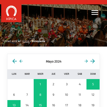
Usted está en:
Inicio
Búsqueda
Mayo 2024
LUN
MAR
MIER
JUE
VIER
SAB
DOM
1
2
3
4
5
6
7
8
9
10
11
12
13
14
15
16
17
18
19