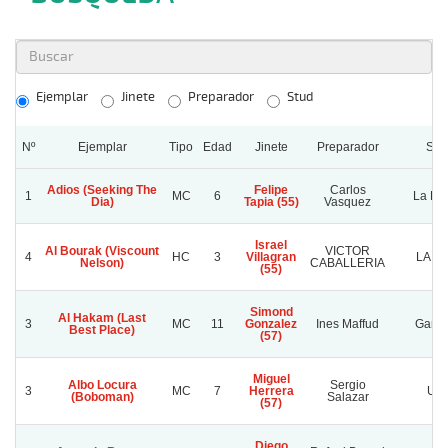
Ejemplar
Jinete
Preparador
Stud
Nº
Ejemplar
Tipo
Edad
Jinete
Preparador
Stu
Adios (Seeking The
Felipe
Carlos
1
MC
6
La Ber
Dia)
Tapia (55)
Vasquez
Israel
Al Bourak (Viscount
VICTOR
4
HC
3
Villagran
LA M
Nelson)
CABALLERIA
(55)
Simond
Al Hakam (Last
3
MC
11
Gonzalez
Ines Maffud
Gamb
Best Place)
(57)
Miguel
Albo Locura
Sergio
3
MC
7
Herrera
Urr
(Boboman)
Salazar
(57)
Diego