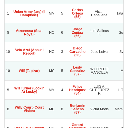
Carlos
Union Army (arg) (Il
Victor
1
MM
5
Ortega
Tata N
Campione)
Caballeria
(55)
Jorge
Varonessa (Scat
Luis Salinas
8
HC
6
Zuñiga
Sonri
Royal)
T.
(55)
Diego
Vela Azul (Annual
10
HC
3
Carvacho
Jose Leiva
Sveri
Report)
(56)
Lesly
WILFREDO
10
Wilf (Tapizar)
MC
5
Gonzalez
M S
MANCILLA
(57)
Felipe
LUIS A.
Will Turner (Lookin
5
MM
4
Henriquez
GUTIERREZ
IL TIT
At Lucky)
(54)
P.
Benjamin
Willy Court (Court
8
MC
8
Sancho
Victor Moris
Mamita 
Vision)
(57)
Gerard