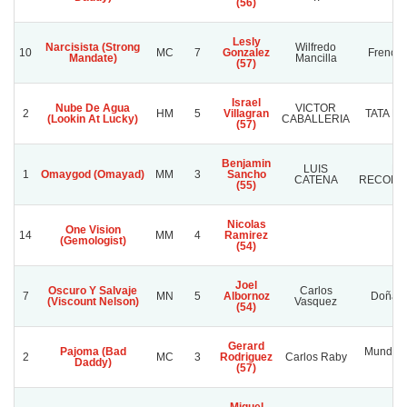
(56)
Lesly
Narcisista (Strong
Wilfredo
10
MC
7
Gonzalez
French 
Mandate)
Mancilla
(57)
Israel
Nube De Agua
VICTOR
2
HM
5
Villagran
TATA N
(Lookin At Lucky)
CABALLERIA
(57)
Benjamin
LUIS
LA
1
Omaygod (Omayad)
MM
3
Sancho
CATENA
RECONQ
(55)
Nicolas
One Vision
14
MM
4
Ramirez
(Gemologist)
(54)
Joel
Oscuro Y Salvaje
Carlos
7
MN
5
Albornoz
Doña S
(Viscount Nelson)
Vasquez
(54)
Gerard
Pajoma (Bad
Mundo F
2
MC
3
Rodriguez
Carlos Raby
Daddy)
H.
(57)