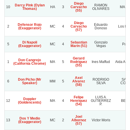
Diego
Darcy Pink (Dylan
RAMON
10
HA
3
Carvacho
MARG
Thomas)
OLIVARES
(55)
Diego
Defensor Rojo
Eduardo
2
MC
4
Carvacho
Los Fel
(Exaggerator)
Donoso
(57)
Di Napoli
Sebastian
Gonzalo
5
MC
4
Pali
(Exaggerator)
Marin (51)
Vegas
Gerard
Don Cangrejo
1
MA
5
Rodriguez
Ines Maffud
Aida Ann
(California Chrome)
(55)
Axel
Don Picho (Mr
RODRIGO
SAN
6
MM
5
Alvarez
Speaker)
SILVA
CORI
(58)
Felipe
LUIS A.
Doppler
12
MA
4
Henriquez
GUTIERREZ
BEN
(Goldencents)
(54)
P.
Joel
Dos Y Medio
13
MC
2
Albornoz
Victor Moris
Js
(Exaggerator)
(57)