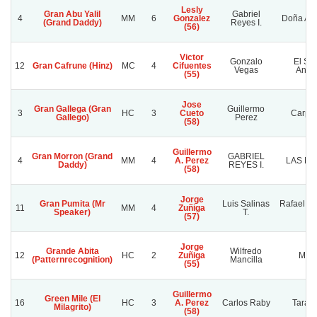
Lesly
Gran Abu Yalil
Gabriel
4
MM
6
Gonzalez
Doña Ar
(Grand Daddy)
Reyes I.
(56)
Victor
Gonzalo
El Se
12
Gran Cafrune (Hinz)
MC
4
Cifuentes
Vegas
Angui
(55)
Jose
Gran Gallega (Gran
Guillermo
3
HC
3
Cueto
Carpa
Gallego)
Perez
(58)
Guillermo
Gran Morron (Grand
GABRIEL
4
MM
4
A. Perez
LAS M
Daddy)
REYES I.
(58)
Jorge
Gran Pumita (Mr
Luis Salinas
Rafael S
11
MM
4
Zuñiga
Speaker)
T.
A.
(57)
Jorge
Grande Abita
Wilfredo
12
HC
2
Zuñiga
M S
(Patternrecognition)
Mancilla
(55)
Guillermo
Green Mile (El
16
HC
3
A. Perez
Carlos Raby
Tarant
Milagrito)
(58)