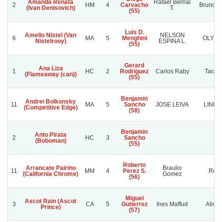
Amanda Renata
Rafael Bernal
2
HM
4
Carvacho
Bruno A
(Ivan Denisovich)
T.
(55)
Luis D.
Amelio Nistel (Van
NELSON
6
MA
5
Menghini
OLY N
Nistelrooy)
ESPINA L.
(55)
Gerard
Ana Liza
1
HC
2
Rodriguez
Carlos Raby
Tarant
(Flameaway (can))
(55)
Benjamin
Andrei Bolkonsky
11
MA
5
Sancho
JOSE LEIVA
LINLI
(Competitive Edge)
(58)
Benjamin
Anto Pirata
2
HC
3
Sancho
(Boboman)
(55)
Roberto
Arrancate Pairino
Braulio
11
MM
4
Perez S.
Reni
(California Chrome)
Gomez
(56)
Miguel
Ascot Rain (Ascot
3
CA
5
Gutierrez
Ines Maffud
Alica
Prince)
(57)