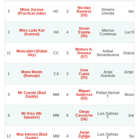
Nicolas
Misia Jocosa
Ximeno
5
HC
3
Ramirez
Venda
(Practical Joke)
Urenda
(55)
Kevin
Miss Lady Kat
Marcos
2
HA
4
Espina
Luz Ren
(Katmai)
Contreras
(56)
Moises A.
Moncalieri (Dubai
Anibal
11
CC
3
Donoso
Gracias T
Sky)
Norambuena
(57)
Jose
Mono Monin
Jorge
Jorge Ar
1
CA
3
Cueto
(Ramaje)
Araneda
M.
(55)
Miguel
Mr Coyote (Bad
Rafael Bernal
5
MM
4
Gutierrez
Bruno A
Daddy)
T.
(55)
Diego
Mr Kiss (Mr
Luis Salinas
6
MM
6
Carvacho
Juegat
Speaker)
T.
(56)
Jorge
Muy Intenso (Bad
Luis Salinas
12
MM
4
Zuñiga
Sonri
Daddy)
T.