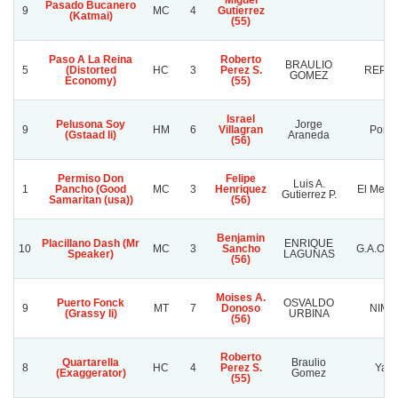
Miguel
Pasado Bucanero
9
MC
4
Gutierrez
(Katmai)
(55)
Paso A La Reina
Roberto
BRAULIO
5
(Distorted
HC
3
Perez S.
REPLA
GOMEZ
Economy)
(55)
Israel
Pelusona Soy
Jorge
9
HM
6
Villagran
Pomp
(Gstaad Ii)
Araneda
(56)
Permiso Don
Felipe
Luis A.
1
Pancho (Good
MC
3
Henriquez
El Mero
Gutierrez P.
Samaritan (usa))
(56)
Benjamin
Placillano Dash (Mr
ENRIQUE
10
MC
3
Sancho
G.A.OC
Speaker)
LAGUNAS
(56)
Moises A.
Puerto Fonck
OSVALDO
9
MT
7
Donoso
NIMB
(Grassy Ii)
URBINA
(56)
Roberto
Quartarella
Braulio
8
HC
4
Perez S.
Yayi
(Exaggerator)
Gomez
(55)