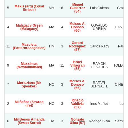
Miguel
Makis (arg) (Equal
5
MM
6
Gutierrez
Luis Catena
Granad
Stripes)
(54)
Moises A.
Malagacy Green
OSVALDO
4
MA
4
Donoso
CASTR
(Malagacy)
URBINA
(60)
Gerard
Mascleta
11
HM
3
Rodriguez
Carlos Raby
Palest
(Patternrecognition)
(57)
Israel
Maxximus
RAMON
9
MA
11
Villagran
TOLEO 
(Newfoundland)
OLIVARES
(55)
Moises A.
Merluziana (Mr
RAFAEL
7
HC
3
Donoso
CINERA
Speaker)
BERNAL T.
(55)
Ignacio
Mi ñañita (Zawraq
2
HC
3
Valdivia
Ines Maffud
Leon
(ire))
(57)
Mil Besos Amanda
Gonzalo
6
HA
3
Rodrigo Silva
Santa C
(Sweet Sorrel)
Ulloa (57)