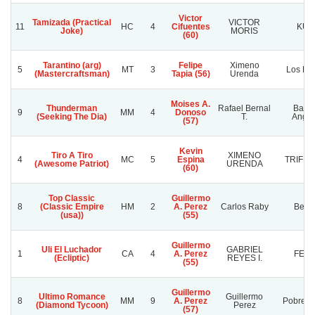
Victor
Tamizada (Practical
VICTOR
11
HC
4
Cifuentes
KUN
Joke)
MORIS
(60)
Tarantino (arg)
Felipe
Ximeno
5
MT
3
Los Le
(Mastercraftsman)
Tapia (56)
Urenda
Moises A.
Thunderman
Rafael Bernal
Barba
9
MM
4
Donoso
(Seeking The Dia)
T.
Angel
(57)
Kevin
Tiro A Tiro
XIMENO
4
MC
5
Espina
TRIFE
(Awesome Patriot)
URENDA
(60)
Top Classic
Guillermo
8
(Classic Empire
HM
2
A. Perez
Carlos Raby
Benic
(usa))
(55)
Guillermo
Uli El Luchador
GABRIEL
1
CA
4
A. Perez
FER
(Ecliptic)
REYES I.
(55)
Guillermo
Ultimo Romance
Guillermo
8
MM
9
A. Perez
Pobre O
(Diamond Tycoon)
Perez
(57)