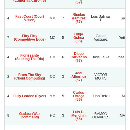
(California Chrome)
(57)
Nicolas
Fast Court (Court
Luis Salinas
4
MM
7
Ramirez
Sonri
Vision)
T.
(57)
Hugo
Fifty Fifty
Carlos
7
MC
5
Ochoa
Doña S
(Competitive Edge)
Vasquez
(55)
Diego
Florissante
4
HM
6
Carvacho
Jose Leiva
Jose Lei
(Seeking The Dia)
(57)
Joel
From The Sky
VICTOR
2
CC
3
Albornoz
JS
(Cloud Computing)
MORIS
(57)
Carlos
4
Fully Loaded (Flyer)
MM
5
Ortega
Juan Belzu
Mile
(56)
Luis D.
Gadara (War
RAMON
9
HC
3
Menghini
MARG
Command)
OLIVARES
(55)