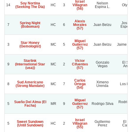
Israel
Soy Nortina
Nelson
14
HC
3
Villagran
Oly N
(Seeking The Dia)
Espina L.
(56)
Alexis
Spring Night
Josefi
7
HC
6
Morales
Juan Belzu
(Boboman)
Esper
(57)
Miguel
Star Honey
3
MC
5
Gutierrez
Juan Belzu
Jaime Tr
(Gemologist)
(57)
Starlink
Victor
Gonzalo
El Se
9
(International Star
MC
2
Cifuentes
Vegas
Angui
(usa))
(57)
Carlos
Sud Americano
Ximeno
8
MC
7
Ortega
Los Le
(Strong Mandate)
Urenda
(54)
Miguel
Sueño Del Alma (El
Rodrigo 
5
MR
9
Gutierrez
Rodrigo Silva
Facha)
S.
(57)
Israel
Sweet Sundown
Guillermo
El Pa
5
HC
2
Villagran
(Until Sundown)
Perez
Cabre
(55)