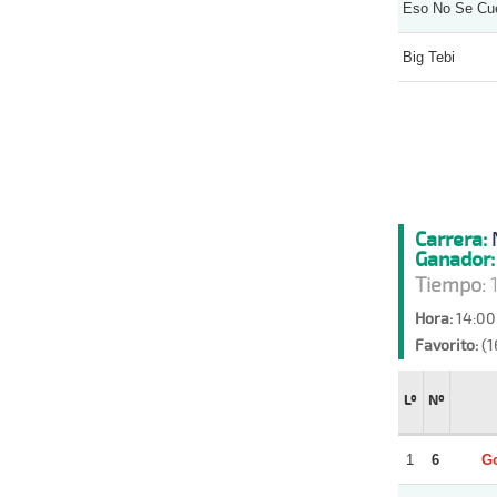
Eso No Se Cu
Big Tebi
Carrera:
Ganador:
Tiempo:
1
Hora:
14:00
Favorito:
(1
Lº
Nº
1
6
Go