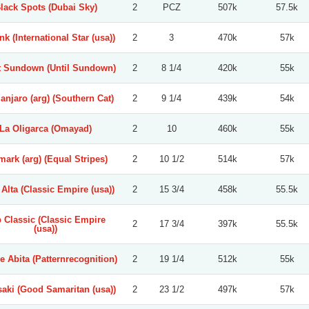
lack Spots (Dubai Sky)
2
PCZ
507k
57.5k
nk (International Star (usa))
2
3
470k
57k
 Sundown (Until Sundown)
2
8 1/4
420k
55k
anjaro (arg) (Southern Cat)
2
9 1/4
439k
54k
La Oligarca (Omayad)
2
10
460k
55k
mark (arg) (Equal Stripes)
2
10 1/2
514k
57k
Alta (Classic Empire (usa))
2
15 3/4
458k
55.5k
 Classic (Classic Empire
2
17 3/4
397k
55.5k
(usa))
 Abita (Patternrecognition)
2
19 1/4
512k
55k
aki (Good Samaritan (usa))
2
23 1/2
497k
57k