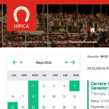
INICIO
Usted está en:
Inicio
Programa
Resumen Resultado
Reunión:
Nº33 
Mayo 2024
RESUMEN R
LUN
MAR
MIER
JUE
VIER
SAB
DOM
Carrera:
1
2
3
4
5
Ganador:
Tiempo:
1
6
7
8
9
10
11
12
Hora:
13:30
Favorito:
(1
13
14
15
16
17
18
19