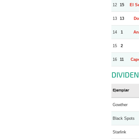
12
15
El S
13
13
Do
14
1
An
15
2
16
11
Capo
DIVIDE
Ejemplar
Gowther
Black Spots
Starlink