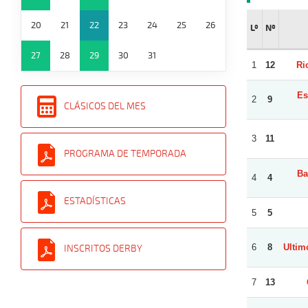
20
21
22
23
24
25
26
Lº
Nº
27
28
29
30
31
1
12
Ri
Es
2
9
CLÁSICOS DEL MES
3
11
PROGRAMA DE TEMPORADA
Ba
4
4
ESTADÍSTICAS
5
5
6
8
Ultim
INSCRITOS DERBY
7
13