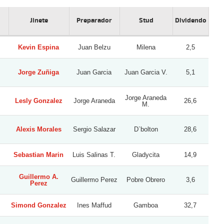
Jinete
Preparador
Stud
Dividendo
Kevin Espina
Juan Belzu
Milena
2,5
Jorge Zuñiga
Juan Garcia
Juan Garcia V.
5,1
Jorge Araneda
Lesly Gonzalez
Jorge Araneda
26,6
M.
Alexis Morales
Sergio Salazar
D`bolton
28,6
Sebastian Marin
Luis Salinas T.
Gladycita
14,9
Guillermo A.
Guillermo Perez
Pobre Obrero
3,6
Perez
Simond Gonzalez
Ines Maffud
Gamboa
32,7