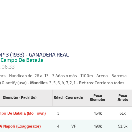
Nº 3 (1933) - GANADERA REAL
Campo De Batalla
:06.33
hrs - Handicap del 26 al 13 - 3 Años o más - 1100m - Arena - Barrosa
) Giantify (usa) -
Mandiles:
3, 5, 6, 4, 7, 2, 1 -
Retiros:
Corrieron todos.
Peso
Peso
Ejemplar (Padrillo)
Edad
Cuerpada
Ejemplar
Jinete
po De Batalla (Mo Town)
3
454k
61k
Di Napoli (Exaggerator)
4
VP
490k
51.5k