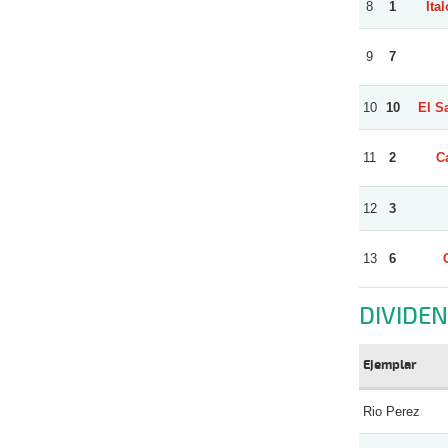
8
1
Ita
9
7
10
10
El S
11
2
C
12
3
13
6
DIVIDE
Ejemplar
Rio Perez