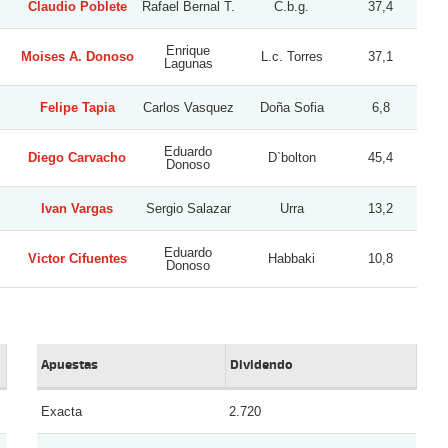
Claudio Poblete
Rafael Bernal T.
C.b.g.
37,4
Enrique
Moises A. Donoso
L.c. Torres
37,1
Lagunas
Felipe Tapia
Carlos Vasquez
Doña Sofia
6,8
Eduardo
Diego Carvacho
D`bolton
45,4
Donoso
Ivan Vargas
Sergio Salazar
Urra
13,2
Eduardo
Victor Cifuentes
Habbaki
10,8
Donoso
Apuestas
Dividendo
Exacta
2.720