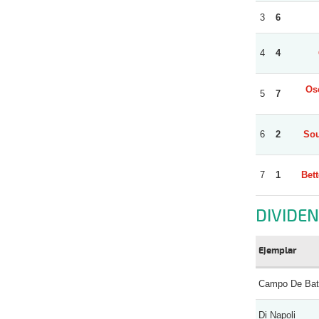
3
6
4
4
Os
5
7
6
2
Sou
7
1
Bet
DIVIDE
Ejemplar
Campo De Bata
Di Napoli