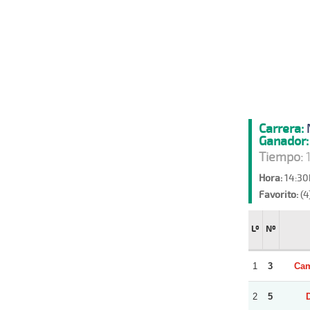
Carrera:
Ganador:
Tiempo:
1
Hora:
14:30
Favorito:
(4
Lº
Nº
1
3
Cam
2
5