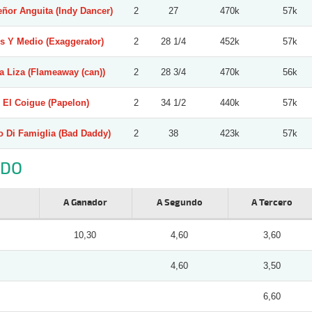
eñor Anguita (Indy Dancer)
2
27
470k
57k
s Y Medio (Exaggerator)
2
28 1/4
452k
57k
a Liza (Flameaway (can))
2
28 3/4
470k
56k
El Coigue (Papelon)
2
34 1/2
440k
57k
 Di Famiglia (Bad Daddy)
2
38
423k
57k
NDO
A Ganador
A Segundo
A Tercero
10,30
4,60
3,60
4,60
3,50
6,60