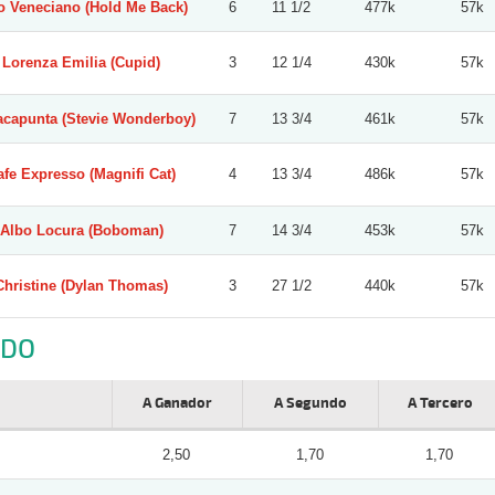
lo Veneciano (Hold Me Back)
6
11 1/2
477k
57k
Lorenza Emilia (Cupid)
3
12 1/4
430k
57k
acapunta (Stevie Wonderboy)
7
13 3/4
461k
57k
afe Expresso (Magnifi Cat)
4
13 3/4
486k
57k
Albo Locura (Boboman)
7
14 3/4
453k
57k
Christine (Dylan Thomas)
3
27 1/2
440k
57k
NDO
A Ganador
A Segundo
A Tercero
2,50
1,70
1,70