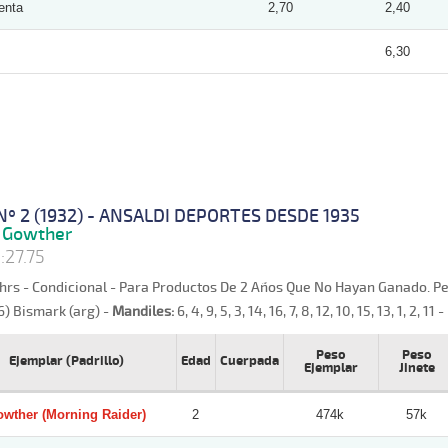
enta
2,70
2,40
6,30
Nº 2 (1932) - ANSALDI DEPORTES DESDE 1935
Gowther
:27.75
hrs - Condicional - Para Productos De 2 Años Que No Hayan Ganado. Pes
6) Bismark (arg) -
Mandiles:
6, 4, 9, 5, 3, 14, 16, 7, 8, 12, 10, 15, 13, 1, 2, 11 -
Peso
Peso
Ejemplar (Padrillo)
Edad
Cuerpada
Ejemplar
Jinete
wther (Morning Raider)
2
474k
57k