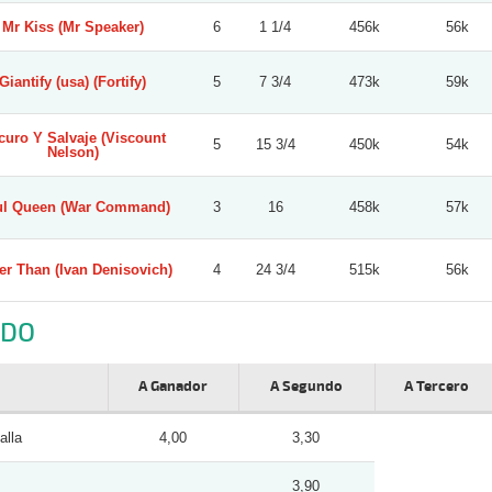
Mr Kiss (Mr Speaker)
6
1 1/4
456k
56k
Giantify (usa) (Fortify)
5
7 3/4
473k
59k
curo Y Salvaje (Viscount
5
15 3/4
450k
54k
Nelson)
l Queen (War Command)
3
16
458k
57k
ter Than (Ivan Denisovich)
4
24 3/4
515k
56k
NDO
A Ganador
A Segundo
A Tercero
lla
4,00
3,30
3,90