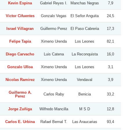
Kevin Espina
Gabriel Reyes I.
Manchas Negras
7,9
Victor Cifuentes
Gonzalo Vegas
El Señor Anguita
24,5
Israel Villagran
Guillermo Perez
El Paso Cabreria
17,3
Felipe Tapia
Ximeno Urenda
Los Leones
82,1
Diego Carvacho
Luis Catena
La Reconquista
16,0
Gonzalo Ulloa
Ximeno Urenda
Los Leones
3,1
Nicolas Ramirez
Ximeno Urenda
Vendaval
3,9
Guillermo A.
Carlos Raby
Benicia
33,2
Perez
Jorge Zuñiga
Wilfredo Mancilla
M S D
12,8
Carlos E. Urbina
Rafael Bernal T.
Las Araucarias
93,4