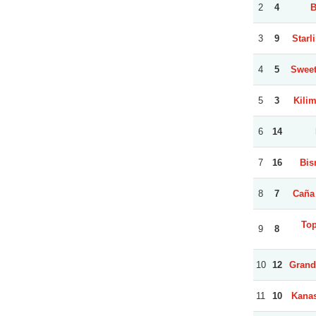
2
4
B
3
9
Starli
4
5
Sweet
5
3
Kilim
6
14
7
16
Bis
8
7
Caña 
Top
9
8
10
12
Grande
11
10
Kanas