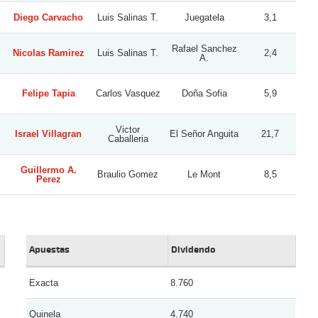
Diego Carvacho
Luis Salinas T.
Juegatela
3,1
Rafael Sanchez
Nicolas Ramirez
Luis Salinas T.
2,4
A.
Felipe Tapia
Carlos Vasquez
Doña Sofia
5,9
Victor
Israel Villagran
El Señor Anguita
21,7
Caballeria
Guillermo A.
Braulio Gomez
Le Mont
8,5
Perez
Apuestas
Dividendo
Exacta
8.760
Quinela
4.740