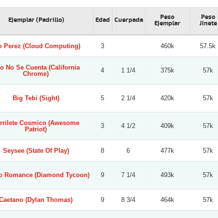
Peso
Peso
Ejemplar (Padrillo)
Edad
Cuerpada
Ejemplar
Jinete
o Perez (Cloud Computing)
3
460k
57.5k
o No Se Cuenta (California
4
1 1/4
375k
57k
Chrome)
Big Tebi (Sight)
5
2 1/4
420k
57k
rrilete Cosmico (Awesome
3
4 1/2
409k
57k
Patriot)
Seysee (State Of Play)
8
6
477k
57k
o Romance (Diamond Tycoon)
9
7 1/4
493k
57k
Caetano (Dylan Thomas)
9
8 3/4
464k
57k