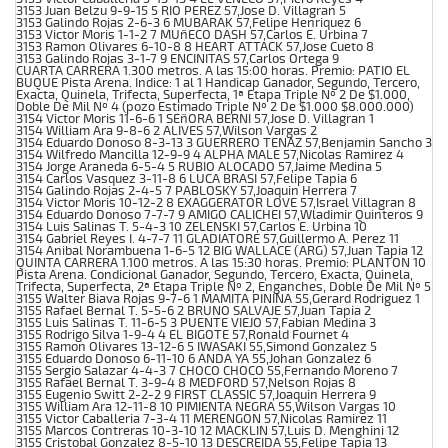
3153 Juan Belzu 9-9-15 5 RIO PEREZ 57,Jose D. Villagran 5
3153 Galindo Rojas 2-6-3 6 MUBARAK 57,Felipe Henriquez 6
3153 Victor Moris 1-1-2 7 MUñECO DASH 57,Carlos E. Urbina 7
3153 Ramon Olivares 6-10-8 8 HEART ATTACK 57,Jose Cueto 8
3153 Galindo Rojas 3-1-7 9 ENCINITAS 57,Carlos Ortega 9
CUARTA CARRERA 1.300 metros. A las 15:00 horas. Premio: PATIO EL
BUQUE Pista Arena. Indice: 1 al 1 Handicap Ganador, Segundo, Tercero,
Exacta, Quinela, Trifecta, Superfecta, 1ª Etapa Triple Nº 2 De $1.000,
Doble De Mil Nº 4 (pozo Estimado Triple Nº 2 De $1.000 $8.000.000)
3154 Victor Moris 11-6-6 1 SEñORA BERNI 57,Jose D. Villagran 1
3154 William Ara 9-8-6 2 ALIVES 57,Wilson Vargas 2
3154 Eduardo Donoso 8-3-13 3 GUERRERO TENAZ 57,Benjamin Sancho 3
3154 Wilfredo Mancilla 12-9-9 4 ALPHA MALE 57,Nicolas Ramirez 4
3154 Jorge Araneda 6-5-4 5 RUBIO ALOCADO 57,Jaime Medina 5
3154 Carlos Vasquez 3-11-8 6 LUCA BRASI 57,Felipe Tapia 6
3154 Galindo Rojas 2-4-5 7 PABLOSKY 57,Joaquin Herrera 7
3154 Victor Moris 10-12-2 8 EXAGGERATOR LOVE 57,Israel Villagran 8
3154 Eduardo Donoso 7-7-7 9 AMIGO CALICHEI 57,Wladimir Quinteros 9
3154 Luis Salinas T. 5-4-3 10 ZELENSKI 57,Carlos E. Urbina 10
3154 Gabriel Reyes I. 4-7-7 11 GLADIATORE 57,Guillermo A. Perez 11
3154 Anibal Norambuena 1-6-5 12 BIG WALLACE (ARG) 57,Juan Tapia 12
QUINTA CARRERA 1.100 metros. A las 15:30 horas. Premio: PLANTON 10
Pista Arena. Condicional Ganador, Segundo, Tercero, Exacta, Quinela,
Trifecta, Superfecta, 2ª Etapa Triple Nº 2, Enganches, Doble De Mil Nº 5
3155 Walter Biava Rojas 9-7-6 1 MAMITA PININA 55,Gerard Rodriguez 1
3155 Rafael Bernal T. 5-5-6 2 BRUNO SALVAJE 57,Juan Tapia 2
3155 Luis Salinas T. 11-6-5 3 PUENTE VIEJO 57,Fabian Medina 3
3155 Rodrigo Silva 1-9-4 4 EL BIGOTE 57,Ronald Fournet 4
3155 Ramon Olivares 13-12-6 5 IWASAKI 55,Simond Gonzalez 5
3155 Eduardo Donoso 6-11-10 6 ANDA YA 55,Johan Gonzalez 6
3155 Sergio Salazar 4-4-3 7 CHOCO CHOCO 55,Fernando Moreno 7
3155 Rafael Bernal T. 3-9-4 8 MEDFORD 57,Nelson Rojas 8
3155 Eugenio Switt 2-2-2 9 FIRST CLASSIC 57,Joaquin Herrera 9
3155 William Ara 12-11-8 10 PIMIENTA NEGRA 55,Wilson Vargas 10
3155 Victor Caballeria 7-3-4 11 MERENGON 57,Nicolas Ramirez 11
3155 Marcos Contreras 10-3-10 12 MACKLIN 57,Luis D. Menghini 12
3155 Cristobal Gonzalez 8-5-10 13 DESCREIDA 55,Felipe Tapia 13