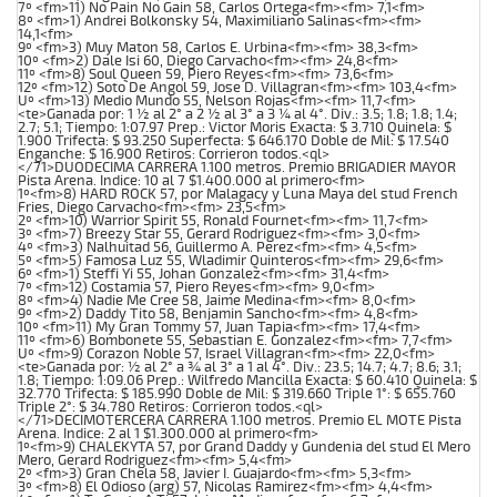
7º <fm>11) No Pain No Gain 58, Carlos Ortega<fm><fm> 7,1<fm>
8º <fm>1) Andrei Bolkonsky 54, Maximiliano Salinas<fm><fm>
14,1<fm>
9º <fm>3) Muy Maton 58, Carlos E. Urbina<fm><fm> 38,3<fm>
10º <fm>2) Dale Isi 60, Diego Carvacho<fm><fm> 24,8<fm>
11º <fm>8) Soul Queen 59, Piero Reyes<fm><fm> 73,6<fm>
12º <fm>12) Soto De Angol 59, Jose D. Villagran<fm><fm> 103,4<fm>
Uº <fm>13) Medio Mundo 55, Nelson Rojas<fm><fm> 11,7<fm>
<te>Ganada por: 1 ½ al 2° a 2 ½ al 3° a 3 ¼ al 4°. Div.: 3.5; 1.8; 1.8; 1.4;
2.7; 5.1; Tiempo: 1:07.97 Prep.: Victor Moris Exacta: $ 3.710 Quinela: $
1.900 Trifecta: $ 93.250 Superfecta: $ 646.170 Doble de Mil: $ 17.540
Enganche: $ 16.900 Retiros: Corrieron todos.<ql>
</71>DUODECIMA CARRERA 1.100 metros. Premio BRIGADIER MAYOR
Pista Arena. Indice: 10 al 7 $1.400.000 al primero<fm>
1º<fm>8) HARD ROCK 57, por Malagacy y Luna Maya del stud French
Fries, Diego Carvacho<fm><fm> 23,5<fm>
2º <fm>10) Warrior Spirit 55, Ronald Fournet<fm><fm> 11,7<fm>
3º <fm>7) Breezy Star 55, Gerard Rodriguez<fm><fm> 3,0<fm>
4º <fm>3) Nalhuitad 56, Guillermo A. Perez<fm><fm> 4,5<fm>
5º <fm>5) Famosa Luz 55, Wladimir Quinteros<fm><fm> 29,6<fm>
6º <fm>1) Steffi Yi 55, Johan Gonzalez<fm><fm> 31,4<fm>
7º <fm>12) Costamia 57, Piero Reyes<fm><fm> 9,0<fm>
8º <fm>4) Nadie Me Cree 58, Jaime Medina<fm><fm> 8,0<fm>
9º <fm>2) Daddy Tito 58, Benjamin Sancho<fm><fm> 4,8<fm>
10º <fm>11) My Gran Tommy 57, Juan Tapia<fm><fm> 17,4<fm>
11º <fm>6) Bombonete 55, Sebastian E. Gonzalez<fm><fm> 7,7<fm>
Uº <fm>9) Corazon Noble 57, Israel Villagran<fm><fm> 22,0<fm>
<te>Ganada por: ½ al 2° a ¾ al 3° a 1 al 4°. Div.: 23.5; 14.7; 4.7; 8.6; 3.1;
1.8; Tiempo: 1:09.06 Prep.: Wilfredo Mancilla Exacta: $ 60.410 Quinela: $
32.770 Trifecta: $ 185.990 Doble de Mil: $ 319.660 Triple 1°: $ 655.760
Triple 2°: $ 34.780 Retiros: Corrieron todos.<ql>
</71>DECIMOTERCERA CARRERA 1.100 metros. Premio EL MOTE Pista
Arena. Indice: 2 al 1 $1.300.000 al primero<fm>
1º<fm>9) CHALEKYTA 57, por Grand Daddy y Gundenia del stud El Mero
Mero, Gerard Rodriguez<fm><fm> 5,4<fm>
2º <fm>3) Gran Chela 58, Javier I. Guajardo<fm><fm> 5,3<fm>
3º <fm>8) El Odioso (arg) 57, Nicolas Ramirez<fm><fm> 4,4<fm>