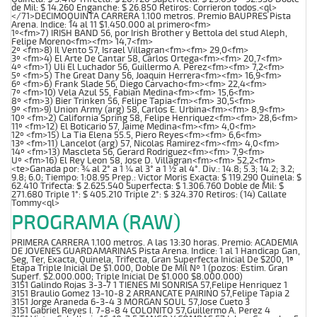
de Mil: $ 14.260 Enganche: $ 26.850 Retiros: Corrieron todos.<ql>
</71>DECIMOQUINTA CARRERA 1.100 metros. Premio BAUPRES Pista
Arena. Indice: 14 al 11 $1.450.000 al primero<fm>
1º<fm>7) IRISH BAND 56, por Irish Brother y Bettola del stud Aleph,
Felipe Moreno<fm><fm> 14,7<fm>
2º <fm>8) Il Vento 57, Israel Villagran<fm><fm> 29,0<fm>
3º <fm>4) El Arte De Cantar 58, Carlos Ortega<fm><fm> 20,7<fm>
4º <fm>1) Uli El Luchador 56, Guillermo A. Perez<fm><fm> 7,2<fm>
5º <fm>5) The Great Dany 56, Joaquin Herrera<fm><fm> 16,9<fm>
6º <fm>6) Frank Slade 56, Diego Carvacho<fm><fm> 22,4<fm>
7º <fm>10) Vela Azul 55, Fabian Medina<fm><fm> 15,6<fm>
8º <fm>3) Bier Trinken 56, Felipe Tapia<fm><fm> 30,5<fm>
9º <fm>9) Union Army (arg) 58, Carlos E. Urbina<fm><fm> 8,9<fm>
10º <fm>2) California Spring 58, Felipe Henriquez<fm><fm> 28,6<fm>
11º <fm>12) El Boticario 57, Jaime Medina<fm><fm> 4,0<fm>
12º <fm>15) La Tia Elena 55.5, Piero Reyes<fm><fm> 6,6<fm>
13º <fm>11) Lancelot (arg) 57, Nicolas Ramirez<fm><fm> 4,0<fm>
14º <fm>13) Mascleta 56, Gerard Rodriguez<fm><fm> 7,9<fm>
Uº <fm>16) El Rey Leon 58, Jose D. Villagran<fm><fm> 52,2<fm>
<te>Ganada por: ¾ al 2° a 1 ¼ al 3° a 1 ½ al 4°. Div.: 14.8; 5.3; 14.2; 3.2;
9.8; 6.0; Tiempo: 1:08.95 Prep.: Victor Moris Exacta: $ 119.290 Quinela: $
62.410 Trifecta: $ 2.625.540 Superfecta: $ 1.306.760 Doble de Mil: $
271.680 Triple 1°: $ 405.210 Triple 2°: $ 324.370 Retiros: (14) Callate
Tommy<ql>
PROGRAMA (RAW)
PRIMERA CARRERA 1.100 metros. A las 13:30 horas. Premio: ACADEMIA
DE JOVENES GUARDAMARINAS Pista Arena. Indice: 1 al 1 Handicap Gan,
Seg, Ter, Exacta, Quinela, Trifecta, Gran Superfecta Inicial De $200, 1ª
Etapa Triple Inicial De $1.000, Doble De Mil Nº 1 (pozos: Estim. Gran
Superf. $2.000.000; Triple Inicial De $1.000 $8.000.000)
3151 Galindo Rojas 3-3-7 1 TIENES MI SONRISA 57,Felipe Henriquez 1
3151 Braulio Gomez 13-10-8 2 ARRANCATE PAIRINO 57,Felipe Tapia 2
3151 Jorge Araneda 6-3-4 3 MORGAN SOUL 57,Jose Cueto 3
3151 Gabriel Reyes I. 7-8-8 4 COLONITO 57,Guillermo A. Perez 4