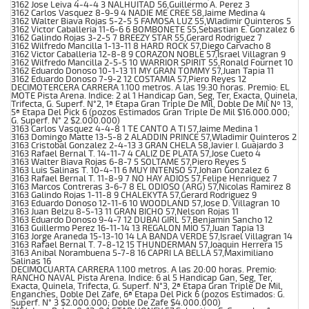
3162 Jose Leiva 4-4-4 3 NALHUITAD 56,Guillermo A. Perez 3
3162 Carlos Vasquez 8-9-9 4 NADIE ME CREE 58,Jaime Medina 4
3162 Walter Biava Rojas 5-2-5 5 FAMOSA LUZ 55,Wladimir Quinteros 5
3162 Victor Caballeria 11-6-6 6 BOMBONETE 55,Sebastian E. Gonzalez 6
3162 Galindo Rojas 3-2-5 7 BREEZY STAR 55,Gerard Rodriguez 7
3162 Wilfredo Mancilla 1-13-11 8 HARD ROCK 57,Diego Carvacho 8
3162 Victor Caballeria 12-8-8 9 CORAZON NOBLE 57,Israel Villagran 9
3162 Wilfredo Mancilla 2-5-5 10 WARRIOR SPIRIT 55,Ronald Fournet 10
3162 Eduardo Donoso 10-1-13 11 MY GRAN TOMMY 57,Juan Tapia 11
3162 Eduardo Donoso 7-9-2 12 COSTAMIA 57,Piero Reyes 12
DECIMOTERCERA CARRERA 1.100 metros. A las 19:30 horas. Premio: EL
MOTE Pista Arena. Indice: 2 al 1 Handicap Gan, Seg, Ter, Exacta, Quinela,
Trifecta, G. Superf. N°2, 1ª Etapa Gran Triple De Mil, Doble De Mil Nº 13,
5ª Etapa Del Pick 6 (pozos Estimados Gran Triple De Mil $16.000.000;
G. Superf. N° 2 $2.000.000)
3163 Carlos Vasquez 4-4-8 1 TE CANTO A TI 57,Jaime Medina 1
3163 Domingo Matte 13-5-8 2 ALADDIN PRINCE 57,Wladimir Quinteros 2
3163 Cristobal Gonzalez 2-4-13 3 GRAN CHELA 58,Javier I. Guajardo 3
3163 Rafael Bernal T. 14-11-7 4 CALIZ DE PLATA 57,Jose Cueto 4
3163 Walter Biava Rojas 6-8-7 5 SOLTAME 57,Piero Reyes 5
3163 Luis Salinas T. 10-4-11 6 MUY INTENSO 57,Johan Gonzalez 6
3163 Rafael Bernal T. 11-8-9 7 NO HAY ADIOS 57,Felipe Henriquez 7
3163 Marcos Contreras 3-6-7 8 EL ODIOSO (ARG) 57,Nicolas Ramirez 8
3163 Galindo Rojas 1-11-8 9 CHALEKYTA 57,Gerard Rodriguez 9
3163 Eduardo Donoso 12-11-6 10 WOODLAND 57,Jose D. Villagran 10
3163 Juan Belzu 8-5-13 11 GRAN BICHO 57,Nelson Rojas 11
3163 Eduardo Donoso 9-4-7 12 DUBAI GIRL 57,Benjamin Sancho 12
3163 Guillermo Perez 16-11-14 13 REGALON MIO 57,Juan Tapia 13
3163 Jorge Araneda 15-13-10 14 LA BANDA VERDE 57,Israel Villagran 14
3163 Rafael Bernal T. 7-8-12 15 THUNDERMAN 57,Joaquin Herrera 15
3163 Anibal Norambuena 5-7-8 16 CAPRI LA BELLA 57,Maximiliano
Salinas 16
DECIMOCUARTA CARRERA 1.100 metros. A las 20:00 horas. Premio:
RANCHO NAVAL Pista Arena. Indice: 6 al 5 Handicap Gan, Seg, Ter,
Exacta, Quinela, Trifecta, G. Superf. N°3, 2ª Etapa Gran Triple De Mil,
Enganches, Doble Del Zafe, 6ª Etapa Del Pick 6 (pozos Estimados: G.
Superf. N° 3 $2.000.000; Doble De Zafe $4.000.000)