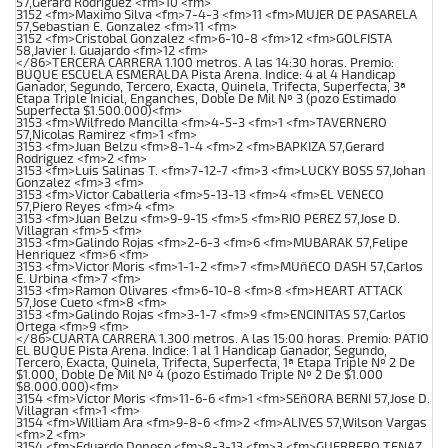
57,Gerard Rodriguez <fm>10 <fm>
3152 <fm>Maximo Silva <fm>7-4-3 <fm>11 <fm>MUJER DE PASARELA
57,Sebastian E. Gonzalez <fm>11 <fm>
3152 <fm>Cristobal Gonzalez <fm>6-10-8 <fm>12 <fm>GOLFISTA
58,Javier I. Guajardo <fm>12 <fm>
</86>TERCERA CARRERA 1.100 metros. A las 14:30 horas. Premio:
BUQUE ESCUELA ESMERALDA Pista Arena. Indice: 4 al 4 Handicap
Ganador, Segundo, Tercero, Exacta, Quinela, Trifecta, Superfecta, 3ª
Etapa Triple Inicial, Enganches, Doble De Mil Nº 3 (pozo Estimado
Superfecta $1.500.000)<fm>
3153 <fm>Wilfredo Mancilla <fm>4-5-3 <fm>1 <fm>TAVERNERO
57,Nicolas Ramirez <fm>1 <fm>
3153 <fm>Juan Belzu <fm>8-1-4 <fm>2 <fm>BAPKIZA 57,Gerard
Rodriguez <fm>2 <fm>
3153 <fm>Luis Salinas T. <fm>7-12-7 <fm>3 <fm>LUCKY BOSS 57,Johan
Gonzalez <fm>3 <fm>
3153 <fm>Victor Caballeria <fm>5-13-13 <fm>4 <fm>EL VENECO
57,Piero Reyes <fm>4 <fm>
3153 <fm>Juan Belzu <fm>9-9-15 <fm>5 <fm>RIO PEREZ 57,Jose D.
Villagran <fm>5 <fm>
3153 <fm>Galindo Rojas <fm>2-6-3 <fm>6 <fm>MUBARAK 57,Felipe
Henriquez <fm>6 <fm>
3153 <fm>Victor Moris <fm>1-1-2 <fm>7 <fm>MUñECO DASH 57,Carlos
E. Urbina <fm>7 <fm>
3153 <fm>Ramon Olivares <fm>6-10-8 <fm>8 <fm>HEART ATTACK
57,Jose Cueto <fm>8 <fm>
3153 <fm>Galindo Rojas <fm>3-1-7 <fm>9 <fm>ENCINITAS 57,Carlos
Ortega <fm>9 <fm>
</86>CUARTA CARRERA 1.300 metros. A las 15:00 horas. Premio: PATIO
EL BUQUE Pista Arena. Indice: 1 al 1 Handicap Ganador, Segundo,
Tercero, Exacta, Quinela, Trifecta, Superfecta, 1ª Etapa Triple Nº 2 De
$1.000, Doble De Mil Nº 4 (pozo Estimado Triple Nº 2 De $1.000
$8.000.000)<fm>
3154 <fm>Victor Moris <fm>11-6-6 <fm>1 <fm>SEñORA BERNI 57,Jose D.
Villagran <fm>1 <fm>
3154 <fm>William Ara <fm>9-8-6 <fm>2 <fm>ALIVES 57,Wilson Vargas
<fm>2 <fm>
3154 <fm>Eduardo Donoso <fm>8-3-13 <fm>3 <fm>GUERRERO TENAZ