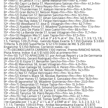
4º <fm>1) Te Canto A Ti 57, Jaime Medina<fm><fm> 6,7<fm>
5º <fm>16) Capri La Bella 57, Maximiliano Salinas<fm><fm> 41,3<fm>
6º <fm>5) Soltame 57, Piero Reyes<fm><fm> 46,6<fm>
7º <fm>15) Thunderman 57, Joaquin Herrera<fm><fm> 4,9<fm>
8º <fm>11) Gran Bicho 57, Nelson Rojas<fm><fm> 16,1<fm>
9º <fm>12) Dubai Girl 57, Benjamin Sancho<fm><fm> 9,1<fm>
10º <fm>6) Muy Intenso 57, Johan Gonzalez<fm><fm> 40,6<fm>
11º <fm>7) No Hay Adios 57, Felipe Henriquez<fm><fm> 23,8<fm>
12º <fm>10) Woodland 57, Jose D. Villagran<fm><fm> 62,7<fm>
13º <fm>2) Aladdin Prince 57, Wladimir Quinteros<fm><fm> 17,4<fm>
14º <fm>4) Caliz De Plata 57, Jose Cueto<fm><fm> 69,4<fm>
15º <fm>14) La Banda Verde 57, Israel Villagran<fm><fm> 11,7<fm>
Uº <fm>13) Regalon Mio 57, Juan Tapia<fm><fm> 67,5<fm>
<te>Ganada por: 2 ½ al 2° a 6 al 3° a 6 ¾ al 4°. Div.: 5.4; 2.7; 3.9; 1.5; 1.9;
1.5; Tiempo: 1:09.25 Prep.: Galindo Rojas Exacta: $ 7.350 Quinela: $ 3.630
Trifecta: $ 29.000 Superfecta: $ 52.570 Doble de Mil: $ 250.000
Enganche: $ 5.150 Retiros: Corrieron todos.<ql>
</71>DECIMOCUARTA CARRERA 1.100 metros. Premio RANCHO NAVAL
Pista Arena. Indice: 6 al 5 $1.400.000 al primero<fm>
1º<fm>10) TUTTO APIACCERE 57, por Annual Report y Lia De Germania
del stud Infinito, Gerard Rodriguez<fm><fm> 4,3<fm>
2º <fm>13) El Espia 57, Benjamin Sancho<fm><fm> 7,1<fm>
3º <fm>8) Maxximus 58, Israel Villagran<fm><fm> 4,0<fm>
4º <fm>4) Gran Gallega 58, Guillermo A. Perez<fm><fm> 6,0<fm>
4º <fm>14) Rojo Burgues 58, Nelson Rojas<fm><fm> 14,1<fm>
6º <fm>5) Noi 57, Felipe Henriquez<fm><fm> 10,4<fm>
7º <fm>12) Kitten's Black 58, Nicolas Ramirez<fm><fm> 9,5<fm>
8º <fm>1) Star Honey 57, Sebastian E. Gonzalez<fm><fm> 16,0<fm>
9º <fm>9) Japoneitor 58, Wladimir Quinteros<fm><fm> 23,0<fm>
10º <fm>7) Desprolijo 57, Felipe Tapia<fm><fm> 15,3<fm>
11º <fm>11) Merengada 58, Simond Gonzalez<fm><fm> 15,6<fm>
12º <fm>2) Gran Cafrune 58, Carlos E. Urbina<fm><fm> 19,0<fm>
13º <fm>6) Tanytus 58, Piero Reyes<fm><fm> 44,2<fm>
14º <fm>15) Top Lemon 57, Carlos Ortega<fm><fm> 41,7<fm>
Uº <fm>3) Ramblinrose 58, Tomas Seith<fm><fm> 37,2<fm>
<te>Ganada por: 1 ¼ al 2° a 1 ¼ al 3° a EMP al 4°. Div.: 4.3; 2.3; 3.2; 1.2;
1.7; 1.5; Tiempo: 1:09.03 Prep.: Anibal Norambuena Exacta: $ 5.870
Quinela: $ 3.410 Trifecta: $ 20.720 Superfecta: $ 29.050 - 92.530 Doble