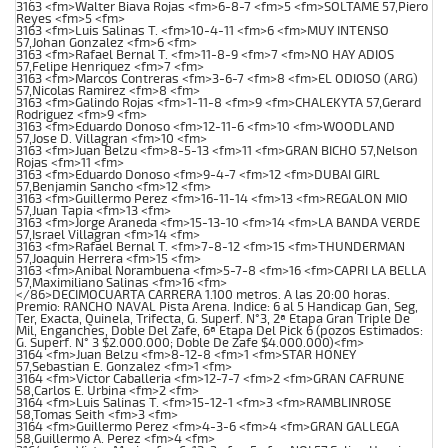
3163 <fm>Walter Biava Rojas <fm>6-8-7 <fm>5 <fm>SOLTAME 57,Piero
Reyes <fm>5 <fm>
3163 <fm>Luis Salinas T. <fm>10-4-11 <fm>6 <fm>MUY INTENSO
57,Johan Gonzalez <fm>6 <fm>
3163 <fm>Rafael Bernal T. <fm>11-8-9 <fm>7 <fm>NO HAY ADIOS
57,Felipe Henriquez <fm>7 <fm>
3163 <fm>Marcos Contreras <fm>3-6-7 <fm>8 <fm>EL ODIOSO (ARG)
57,Nicolas Ramirez <fm>8 <fm>
3163 <fm>Galindo Rojas <fm>1-11-8 <fm>9 <fm>CHALEKYTA 57,Gerard
Rodriguez <fm>9 <fm>
3163 <fm>Eduardo Donoso <fm>12-11-6 <fm>10 <fm>WOODLAND
57,Jose D. Villagran <fm>10 <fm>
3163 <fm>Juan Belzu <fm>8-5-13 <fm>11 <fm>GRAN BICHO 57,Nelson
Rojas <fm>11 <fm>
3163 <fm>Eduardo Donoso <fm>9-4-7 <fm>12 <fm>DUBAI GIRL
57,Benjamin Sancho <fm>12 <fm>
3163 <fm>Guillermo Perez <fm>16-11-14 <fm>13 <fm>REGALON MIO
57,Juan Tapia <fm>13 <fm>
3163 <fm>Jorge Araneda <fm>15-13-10 <fm>14 <fm>LA BANDA VERDE
57,Israel Villagran <fm>14 <fm>
3163 <fm>Rafael Bernal T. <fm>7-8-12 <fm>15 <fm>THUNDERMAN
57,Joaquin Herrera <fm>15 <fm>
3163 <fm>Anibal Norambuena <fm>5-7-8 <fm>16 <fm>CAPRI LA BELLA
57,Maximiliano Salinas <fm>16 <fm>
</86>DECIMOCUARTA CARRERA 1.100 metros. A las 20:00 horas.
Premio: RANCHO NAVAL Pista Arena. Indice: 6 al 5 Handicap Gan, Seg,
Ter, Exacta, Quinela, Trifecta, G. Superf. N°3, 2ª Etapa Gran Triple De
Mil, Enganches, Doble Del Zafe, 6ª Etapa Del Pick 6 (pozos Estimados:
G. Superf. N° 3 $2.000.000; Doble De Zafe $4.000.000)<fm>
3164 <fm>Juan Belzu <fm>8-12-8 <fm>1 <fm>STAR HONEY
57,Sebastian E. Gonzalez <fm>1 <fm>
3164 <fm>Victor Caballeria <fm>12-7-7 <fm>2 <fm>GRAN CAFRUNE
58,Carlos E. Urbina <fm>2 <fm>
3164 <fm>Luis Salinas T. <fm>15-12-1 <fm>3 <fm>RAMBLINROSE
58,Tomas Seith <fm>3 <fm>
3164 <fm>Guillermo Perez <fm>4-3-6 <fm>4 <fm>GRAN GALLEGA
58,Guillermo A. Perez <fm>4 <fm>