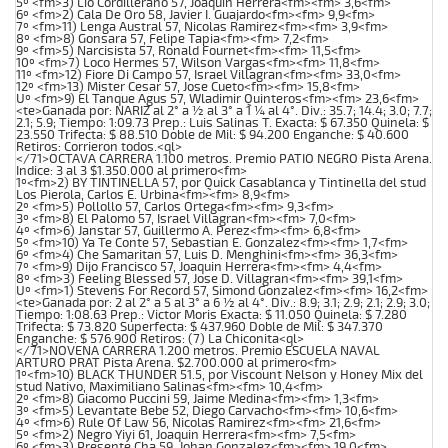
5º <fm>3) Lio Cordillerano 57, Joaquin Herrera<fm><fm> 3,6<fm>
6º <fm>2) Cala De Oro 58, Javier I. Guajardo<fm><fm> 9,9<fm>
7º <fm>11) Lenga Austral 57, Nicolas Ramirez<fm><fm> 3,9<fm>
8º <fm>8) Gonsara 57, Felipe Tapia<fm><fm> 7,2<fm>
9º <fm>5) Narcisista 57, Ronald Fournet<fm><fm> 11,5<fm>
10º <fm>7) Loco Hermes 57, Wilson Vargas<fm><fm> 11,8<fm>
11º <fm>12) Fiore Di Campo 57, Israel Villagran<fm><fm> 33,0<fm>
12º <fm>13) Mister Cesar 57, Jose Cueto<fm><fm> 15,8<fm>
Uº <fm>9) El Tanque Agus 57, Wladimir Quinteros<fm><fm> 23,6<fm>
<te>Ganada por: NARIZ al 2° a ½ al 3° a 1 ¼ al 4°. Div.: 35.7; 14.4; 3.0; 7.7;
2.1; 5.9; Tiempo: 1:09.73 Prep.: Luis Salinas T. Exacta: $ 67.350 Quinela: $
23.550 Trifecta: $ 88.510 Doble de Mil: $ 94.200 Enganche: $ 40.600
Retiros: Corrieron todos.<ql>
</71>OCTAVA CARRERA 1.100 metros. Premio PATIO NEGRO Pista Arena.
Indice: 3 al 3 $1.350.000 al primero<fm>
1º<fm>2) BY TINTINELLA 57, por Quick Casablanca y Tintinella del stud
Los Pierola, Carlos E. Urbina<fm><fm> 8,9<fm>
2º <fm>5) Pollollo 57, Carlos Ortega<fm><fm> 9,3<fm>
3º <fm>8) El Palomo 57, Israel Villagran<fm><fm> 7,0<fm>
4º <fm>6) Janstar 57, Guillermo A. Perez<fm><fm> 6,8<fm>
5º <fm>10) Ya Te Conte 57, Sebastian E. Gonzalez<fm><fm> 1,7<fm>
6º <fm>4) Che Samaritan 57, Luis D. Menghini<fm><fm> 36,3<fm>
7º <fm>9) Dijo Francisco 57, Joaquin Herrera<fm><fm> 4,4<fm>
8º <fm>3) Feeling Blessed 57, Jose D. Villagran<fm><fm> 39,1<fm>
Uº <fm>1) Stevens For Record 57, Simond Gonzalez<fm><fm> 16,2<fm>
<te>Ganada por: 2 al 2° a 5 al 3° a 6 ½ al 4°. Div.: 8.9; 3.1; 2.9; 2.1; 2.9; 3.0;
Tiempo: 1:08.63 Prep.: Victor Moris Exacta: $ 11.050 Quinela: $ 7.280
Trifecta: $ 73.820 Superfecta: $ 437.960 Doble de Mil: $ 347.370
Enganche: $ 576.900 Retiros: (7) La Chiconita<ql>
</71>NOVENA CARRERA 1.200 metros. Premio ESCUELA NAVAL
ARTURO PRAT Pista Arena. $2.700.000 al primero<fm>
1º<fm>10) BLACK THUNDER 51.5, por Viscount Nelson y Honey Mix del
stud Nativo, Maximiliano Salinas<fm><fm> 10,4<fm>
2º <fm>8) Giacomo Puccini 59, Jaime Medina<fm><fm> 1,3<fm>
3º <fm>5) Levantate Bebe 52, Diego Carvacho<fm><fm> 10,6<fm>
4º <fm>6) Rule Of Law 56, Nicolas Ramirez<fm><fm> 21,6<fm>
5º <fm>2) Negro Yiyi 61, Joaquin Herrera<fm><fm> 7,5<fm>
6º <fm>3) Presente Cha 59, Johan Gonzalez<fm><fm> 19,0<fm>