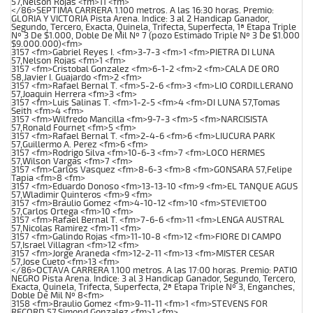
57,Nelson Rojas <fm>11 <fm>
</86>SEPTIMA CARRERA 1.100 metros. A las 16:30 horas. Premio:
GLORIA Y VICTORIA Pista Arena. Indice: 3 al 2 Handicap Ganador,
Segundo, Tercero, Exacta, Quinela, Trifecta, Superfecta, 1ª Etapa Triple
Nº 3 De $1.000, Doble De Mil Nº 7 (pozo Estimado Triple Nº 3 De $1.000
$9.000.000)<fm>
3157 <fm>Gabriel Reyes I. <fm>3-7-3 <fm>1 <fm>PIETRA DI LUNA
57,Nelson Rojas <fm>1 <fm>
3157 <fm>Cristobal Gonzalez <fm>6-1-2 <fm>2 <fm>CALA DE ORO
58,Javier I. Guajardo <fm>2 <fm>
3157 <fm>Rafael Bernal T. <fm>5-2-6 <fm>3 <fm>LIO CORDILLERANO
57,Joaquin Herrera <fm>3 <fm>
3157 <fm>Luis Salinas T. <fm>1-2-5 <fm>4 <fm>DI LUNA 57,Tomas
Seith <fm>4 <fm>
3157 <fm>Wilfredo Mancilla <fm>9-7-3 <fm>5 <fm>NARCISISTA
57,Ronald Fournet <fm>5 <fm>
3157 <fm>Rafael Bernal T. <fm>2-4-6 <fm>6 <fm>LIUCURA PARK
57,Guillermo A. Perez <fm>6 <fm>
3157 <fm>Rodrigo Silva <fm>10-6-3 <fm>7 <fm>LOCO HERMES
57,Wilson Vargas <fm>7 <fm>
3157 <fm>Carlos Vasquez <fm>8-6-3 <fm>8 <fm>GONSARA 57,Felipe
Tapia <fm>8 <fm>
3157 <fm>Eduardo Donoso <fm>13-13-10 <fm>9 <fm>EL TANQUE AGUS
57,Wladimir Quinteros <fm>9 <fm>
3157 <fm>Braulio Gomez <fm>4-10-12 <fm>10 <fm>STEVIETOO
57,Carlos Ortega <fm>10 <fm>
3157 <fm>Rafael Bernal T. <fm>7-6-6 <fm>11 <fm>LENGA AUSTRAL
57,Nicolas Ramirez <fm>11 <fm>
3157 <fm>Galindo Rojas <fm>11-10-8 <fm>12 <fm>FIORE DI CAMPO
57,Israel Villagran <fm>12 <fm>
3157 <fm>Jorge Araneda <fm>12-2-11 <fm>13 <fm>MISTER CESAR
57,Jose Cueto <fm>13 <fm>
</86>OCTAVA CARRERA 1.100 metros. A las 17:00 horas. Premio: PATIO
NEGRO Pista Arena. Indice: 3 al 3 Handicap Ganador, Segundo, Tercero,
Exacta, Quinela, Trifecta, Superfecta, 2ª Etapa Triple Nº 3, Enganches,
Doble De Mil Nº 8<fm>
3158 <fm>Braulio Gomez <fm>9-11-11 <fm>1 <fm>STEVENS FOR
RECORD 57,Simond Gonzalez <fm>1 <fm>