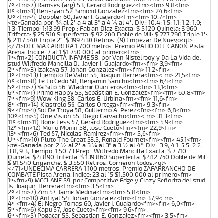
7º <fm>7) Ramses (arg) 53, Gerard Rodriguez<fm><fm> 9,8<fm>
8º <fm>1) Ben-ryan 52, Simond Gonzalez<fm><fm> 24,6<fm>
Uº <fm>4) Doppler 60, Javier I. Guajardo<fm><fm> 10,7<fm>
<te>Ganada por: ¾ al 2° a 4 al 3° a 4 ¼ al 4°. Div.: 10.4; 1.5; 1.1; 1.2; 1.0;
1.3; Tiempo: 1:13.99 Prep.: Fabian Diaz Exacta: $ 5.120 Quinela: $ 960
Trifecta: $ 25.510 Superfecta: $ 92.200 Doble de Mil: $ 227.290 Triple 1°:
$ 2.117.540 Triple 2°: $ 199.430 Retiros: (9) Empezar De Nuevo<ql>
</71>DECIMA CARRERA 1.700 metros. Premio PATIO DEL CAÑON Pista
Arena. Indice: 7 al 1 $1.750.000 al primero<fm>
1º<fm>2) CONDUCTA INFAME 58, por Van Nistelrooy y Da La Vida del
stud Wilfredo Mancilla D., Javier I. Guajardo<fm><fm> 3,9<fm>
2º <fm>3) Izakaya 57, Johan Gonzalez<fm><fm> 11,2<fm>
3º <fm>13) Ejemplo De Valor 55, Joaquin Herrera<fm><fm> 21,5<fm>
4º <fm>8) Te Lo Cedo 58, Benjamin Sancho<fm><fm> 6,4<fm>
5º <fm>7) Ya Silio 56, Wladimir Quinteros<fm><fm> 13,1<fm>
6º <fm>1) Primo Happy 55, Sebastian E. Gonzalez<fm><fm> 60,8<fm>
7º <fm>9) Wow King 58, Carlos E. Urbina<fm><fm> 11,6<fm>
8º <fm>14) Kiastrelo 56, Carlos Ortega<fm><fm> 9,3<fm>
9º <fm>4) Sol De Troya 58, Guillermo A. Perez<fm><fm> 6,8<fm>
10º <fm>5) One Vision 55, Diego Carvacho<fm><fm> 31,3<fm>
11º <fm>11) Bone Less 57, Gerard Rodriguez<fm><fm> 5,9<fm>
12º <fm>12) Mono Monin 58, Jose Cueto<fm><fm> 22,9<fm>
13º <fm>6) Ted 57, Nicolas Ramirez<fm><fm> 5,6<fm>
Uº <fm>10) Pluto The Great 53.5, Ronald Fournet<fm><fm> 45,1<fm>
<te>Ganada por: 2 ½ al 2° a 3 ¼ al 3° a 3 ½ al 4°. Div.: 3.9; 4.1; 5.5; 2.2;
3.8; 9.3; Tiempo: 1:50.73 Prep.: Wilfredo Mancilla Exacta: $ 7.710
Quinela: $ 4.890 Trifecta: $ 139.860 Superfecta: $ 412.760 Doble de Mil:
$ 91.540 Enganche: $ 3.550 Retiros: Corrieron todos.<ql>
</71>UNDECIMA CARRERA 1.100 metros. Premio ZAFARRANCHO DE
COMBATE Pista Arena. Indice: 23 al 15 $1.500.000 al primero<fm>
1º<fm>9) MCCLANE 59, por Competitive Edge y Crazy Señorita del stud
Js, Joaquin Herrera<fm><fm> 3,5<fm>
2º <fm>7) Zim 57, Jaime Medina<fm><fm> 5,8<fm>
3º <fm>10) Antiyal 54, Johan Gonzalez<fm><fm> 37,9<fm>
4º <fm>4) El Negro Tomas 60, Javier I. Guajardo<fm><fm> 6,0<fm>
5º <fm>6) Kapu 57, Jose Cueto<fm><fm> 9,6<fm>
6º <fm>5) Pogacar 55, Sebastian E. Gonzalez<fm><fm> 3,5<fm>