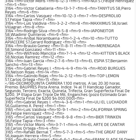
3164 <fm>Victor Moris <fm>6-12-3 <fm>5 <fm>NOI 57,Felipe Henriquez
<fm>5 <fm>
3164 <fm>Victor Caballeria <fm>13-1-7 <fm>6 <fm>TANYTUS 58,Piero
Reyes <fm>6 <fm>
3164 <fm>Carlos Vasquez <fm>10-12-3 <fm>7 <fm>DESPROLIJO
57,Felipe Tapia <fm>7 <fm>
3164 <fm>Luis Valdivia <fm>3-2-2 <fm>8 <fm>MAXXIMUS 58,Israel
Villagran <fm>8 <fm>
3164 <fm>Rodrigo Silva <fm>9-5-8 <fm>9 <fm>JAPONEITOR
58,Wladimir Quinteros <fm>9 <fm>
3164 <fm>Anibal Norambuena <fm>1-2-4 <fm>10 <fm>TUTTO
APIACCERE 57,Gerard Rodriguez <fm>10 <fm>
3164 <fm>Braulio Gomez <fm>11-8-11 <fm>11 <fm>MERENGADA
58,Simond Gonzalez <fm>11 <fm>
3164 <fm>Wilfredo Mancilla <fm>7-1-4 <fm>12 <fm>KITTEN'S BLACK
58,Nicolas Ramirez <fm>12 <fm>
3164 <fm>Juan Garcia <fm>2-7-6 <fm>13 <fm>EL ESPIA 57,Benjamin
Sancho <fm>13 <fm>
3164 <fm>Gabriel Reyes I. <fm>4-4-9 <fm>14 <fm>ROJO BURGUES
58,Nelson Rojas <fm>14 <fm>
3164 <fm>Galindo Rojas <fm>14-2-12 <fm>15 <fm>TOP LEMON
57,Carlos Ortega <fm>15 <fm>
</86>DECIMOQUINTA CARRERA 1.100 metros. A las 20:30 horas.
Premio: BAUPRES Pista Arena. Indice: 14 al 11 Handicap Ganador,
Segundo, Tercero, Exacta, Quinela, Trifecta, Gran Superfecta Final De
$200, 3ª Etapa Gran Triple De Mil, Enganches (pozo Estimado Gran
Superfecta Final De $200 $4.000.000)<fm>
3165 <fm>Gabriel Reyes I. <fm>4-3-6 <fm>1 <fm>ULI EL LUCHADOR
56,Guillermo A. Perez <fm>1 <fm>
3165 <fm>Luis Valdivia <fm>10-9-1 <fm>2 <fm>CALIFORNIA SPRING
58,Felipe Henriquez <fm>2 <fm>
3165 <fm>Carlos Vasquez <fm>8-9-8 <fm>3 <fm>BIER TRINKEN
56,Felipe Tapia <fm>3 <fm>
3165 <fm>Victor Moris <fm>3-7-1 <fm>4 <fm>EL ARTE DE CANTAR
58,Carlos Ortega <fm>4 <fm>
3165 <fm>Rafael Bernal T. <fm>5-7-3 <fm>5 <fm>THE GREAT DANY
56,Joaquin Herrera <fm>5 <fm>
3165 <fm>Braulio Gomez <fm>6-6-1 <fm>6 <fm>FRANK SLADE 56,Diego