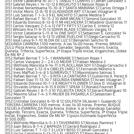
3151 Victor Caballeria 16-10-7 5 TANGO Y COMPAS 57,Johan Gonzalez 5
3151 Gabriel Reyes I. 14-12-12 6 REGALITO 57,Nelson Rojas 6
3151 Anibal Norambuena 15-10-8 7 SANTA MARIANA 57,Carlos Ortega 7
3151 Victor Moris 12-8-10 8 GLADIADOR ART 57,Israel Villagran 8
3151 Luis Salinas T. 1-3-3 9 EL NACHITO 57,Jaime Medina 9
3151 Rafael Bernal T. 10-11-2 10 WAR MICAN 57,Simond Gonzalez 10
3151 Eduardo Donoso 8-13-8 11 MI HECHICERA 57,Wladimir Quinteros 11
3151 Carlos Vasquez 2-5-4 12 FIFTY FIFTY 57,Carlos E. Urbina 12
3151 William Ara 11-9-15 13 SONYA BLADE 57,Wilson Vargas 13
3151 Victor Caballeria 5-11-8 14 ONE SHOT 57,Sebastian E. Gonzalez 14
3151 Sergio Salazar 4-9-13 15 VIENE PUELCHE 57,Diego Carvacho 15
3151 Jose Leiva 9-7-10 16 DIA DE LUZ 57,Benjamin Sancho 16
SEGUNDA CARRERA 1.100 metros. A las 14:00 horas. Premio: BRAVO
ZULU Pista Arena. Condicional Ganador, Segundo, Tercero, Exacta,
Quinela, Trifecta, Superfecta, 2ª Etapa Triple Inicial, Enganches, Doble
De Mil Nº 2
3152 Rafael Bernal T. 1-5- 1 WANNABE 57,Nelson Rojas 1
3152 Carlos Vasquez 2-- 2 A LO MEJOR 57,Fabian Medina 2
3152 Wilfredo Mancilla 9-14-11 3 PLACILLANA SOY 57,Diego Carvacho 3
3152 Fabian Diaz 5-12-9 4 CIBELES (ARG) 57,Fernando Moreno 4
3152 Ines Maffud 3-4-8 5 SUMERVOLT 57,Maximiliano Salinas 5
3152 Rafael Bernal T. 12-- 6 RITA LA CANTAORA 57,Guillermo A. Perez 6
3152 Fabian Diaz 11-13-10 7 SEGUNDA ENMIENDA 57,Israel Villagran 7
3152 Eduardo Donoso 10-7-3 8 MIGHTY FLOWER 57,Jose D. Villagran 8
3152 Osvaldo Urbina 4-9-15 9 DON'T SPEAK 57,Ronald Fournet 9
3152 Gabriel Reyes I. 8-7-3 10 YULIECITA CRACK 57,Gerard Rodriguez 10
3152 Maximo Silva 7-4-3 11 MUJER DE PASARELA 57,Sebastian E.
Gonzalez 11
3152 Cristobal Gonzalez 6-10-8 12 GOLFISTA 58,Javier I. Guajardo 12
TERCERA CARRERA 1.100 metros. A las 14:30 horas. Premio: BUQUE
ESCUELA ESMERALDA Pista Arena. Indice: 4 al 4 Handicap Ganador,
Segundo, Tercero, Exacta, Quinela, Trifecta, Superfecta, 3ª Etapa Triple
Inicial, Enganches, Doble De Mil Nº 3 (pozo Estimado Superfecta
$1.500.000)
3153 Wilfredo Mancilla 4-5-3 1 TAVERNERO 57,Nicolas Ramirez 1
3153 Juan Belzu 8-1-4 2 BAPKIZA 57,Gerard Rodriguez 2
3153 Luis Salinas T. 7-12-7 3 LUCKY BOSS 57,Johan Gonzalez 3
3153 Victor Caballeria 5-13-13 4 EL VENECO 57,Piero Reyes 4