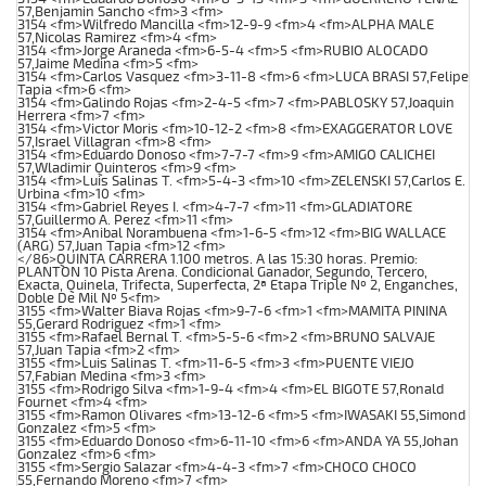
57,Benjamin Sancho <fm>3 <fm>
3154 <fm>Wilfredo Mancilla <fm>12-9-9 <fm>4 <fm>ALPHA MALE
57,Nicolas Ramirez <fm>4 <fm>
3154 <fm>Jorge Araneda <fm>6-5-4 <fm>5 <fm>RUBIO ALOCADO
57,Jaime Medina <fm>5 <fm>
3154 <fm>Carlos Vasquez <fm>3-11-8 <fm>6 <fm>LUCA BRASI 57,Felipe
Tapia <fm>6 <fm>
3154 <fm>Galindo Rojas <fm>2-4-5 <fm>7 <fm>PABLOSKY 57,Joaquin
Herrera <fm>7 <fm>
3154 <fm>Victor Moris <fm>10-12-2 <fm>8 <fm>EXAGGERATOR LOVE
57,Israel Villagran <fm>8 <fm>
3154 <fm>Eduardo Donoso <fm>7-7-7 <fm>9 <fm>AMIGO CALICHEI
57,Wladimir Quinteros <fm>9 <fm>
3154 <fm>Luis Salinas T. <fm>5-4-3 <fm>10 <fm>ZELENSKI 57,Carlos E.
Urbina <fm>10 <fm>
3154 <fm>Gabriel Reyes I. <fm>4-7-7 <fm>11 <fm>GLADIATORE
57,Guillermo A. Perez <fm>11 <fm>
3154 <fm>Anibal Norambuena <fm>1-6-5 <fm>12 <fm>BIG WALLACE
(ARG) 57,Juan Tapia <fm>12 <fm>
</86>QUINTA CARRERA 1.100 metros. A las 15:30 horas. Premio:
PLANTON 10 Pista Arena. Condicional Ganador, Segundo, Tercero,
Exacta, Quinela, Trifecta, Superfecta, 2ª Etapa Triple Nº 2, Enganches,
Doble De Mil Nº 5<fm>
3155 <fm>Walter Biava Rojas <fm>9-7-6 <fm>1 <fm>MAMITA PININA
55,Gerard Rodriguez <fm>1 <fm>
3155 <fm>Rafael Bernal T. <fm>5-5-6 <fm>2 <fm>BRUNO SALVAJE
57,Juan Tapia <fm>2 <fm>
3155 <fm>Luis Salinas T. <fm>11-6-5 <fm>3 <fm>PUENTE VIEJO
57,Fabian Medina <fm>3 <fm>
3155 <fm>Rodrigo Silva <fm>1-9-4 <fm>4 <fm>EL BIGOTE 57,Ronald
Fournet <fm>4 <fm>
3155 <fm>Ramon Olivares <fm>13-12-6 <fm>5 <fm>IWASAKI 55,Simond
Gonzalez <fm>5 <fm>
3155 <fm>Eduardo Donoso <fm>6-11-10 <fm>6 <fm>ANDA YA 55,Johan
Gonzalez <fm>6 <fm>
3155 <fm>Sergio Salazar <fm>4-4-3 <fm>7 <fm>CHOCO CHOCO
55,Fernando Moreno <fm>7 <fm>