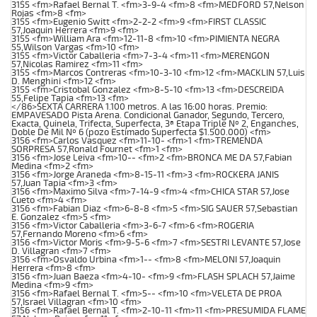
3155 <fm>Rafael Bernal T. <fm>3-9-4 <fm>8 <fm>MEDFORD 57,Nelson
Rojas <fm>8 <fm>
3155 <fm>Eugenio Switt <fm>2-2-2 <fm>9 <fm>FIRST CLASSIC
57,Joaquin Herrera <fm>9 <fm>
3155 <fm>William Ara <fm>12-11-8 <fm>10 <fm>PIMIENTA NEGRA
55,Wilson Vargas <fm>10 <fm>
3155 <fm>Victor Caballeria <fm>7-3-4 <fm>11 <fm>MERENGON
57,Nicolas Ramirez <fm>11 <fm>
3155 <fm>Marcos Contreras <fm>10-3-10 <fm>12 <fm>MACKLIN 57,Luis
D. Menghini <fm>12 <fm>
3155 <fm>Cristobal Gonzalez <fm>8-5-10 <fm>13 <fm>DESCREIDA
55,Felipe Tapia <fm>13 <fm>
</86>SEXTA CARRERA 1.100 metros. A las 16:00 horas. Premio:
EMPAVESADO Pista Arena. Condicional Ganador, Segundo, Tercero,
Exacta, Quinela, Trifecta, Superfecta, 3ª Etapa Triple Nº 2, Enganches,
Doble De Mil Nº 6 (pozo Estimado Superfecta $1.500.000) <fm>
3156 <fm>Carlos Vasquez <fm>11-10- <fm>1 <fm>TREMENDA
SORPRESA 57,Ronald Fournet <fm>1 <fm>
3156 <fm>Jose Leiva <fm>10-- <fm>2 <fm>BRONCA ME DA 57,Fabian
Medina <fm>2 <fm>
3156 <fm>Jorge Araneda <fm>8-15-11 <fm>3 <fm>ROCKERA JANIS
57,Juan Tapia <fm>3 <fm>
3156 <fm>Maximo Silva <fm>7-14-9 <fm>4 <fm>CHICA STAR 57,Jose
Cueto <fm>4 <fm>
3156 <fm>Fabian Diaz <fm>6-8-8 <fm>5 <fm>SIG SAUER 57,Sebastian
E. Gonzalez <fm>5 <fm>
3156 <fm>Victor Caballeria <fm>3-6-7 <fm>6 <fm>ROGERIA
57,Fernando Moreno <fm>6 <fm>
3156 <fm>Victor Moris <fm>9-5-6 <fm>7 <fm>SESTRI LEVANTE 57,Jose
D. Villagran <fm>7 <fm>
3156 <fm>Osvaldo Urbina <fm>1-- <fm>8 <fm>MELONI 57,Joaquin
Herrera <fm>8 <fm>
3156 <fm>Juan Baeza <fm>4-10- <fm>9 <fm>FLASH SPLACH 57,Jaime
Medina <fm>9 <fm>
3156 <fm>Rafael Bernal T. <fm>5-- <fm>10 <fm>VELETA DE PROA
57,Israel Villagran <fm>10 <fm>
3156 <fm>Rafael Bernal T. <fm>2-10-11 <fm>11 <fm>PRESUMIDA FLAME