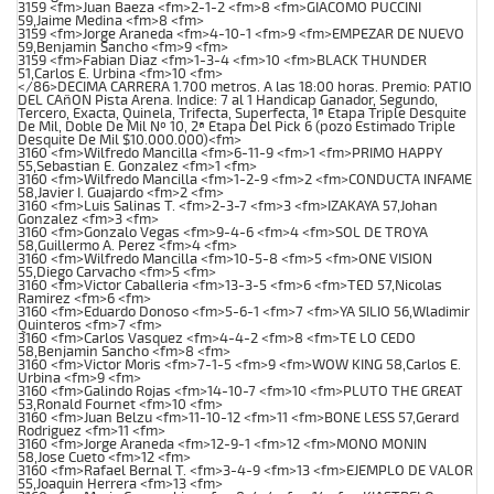
3159 <fm>Juan Baeza <fm>2-1-2 <fm>8 <fm>GIACOMO PUCCINI
59,Jaime Medina <fm>8 <fm>
3159 <fm>Jorge Araneda <fm>4-10-1 <fm>9 <fm>EMPEZAR DE NUEVO
59,Benjamin Sancho <fm>9 <fm>
3159 <fm>Fabian Diaz <fm>1-3-4 <fm>10 <fm>BLACK THUNDER
51,Carlos E. Urbina <fm>10 <fm>
</86>DECIMA CARRERA 1.700 metros. A las 18:00 horas. Premio: PATIO
DEL CAñON Pista Arena. Indice: 7 al 1 Handicap Ganador, Segundo,
Tercero, Exacta, Quinela, Trifecta, Superfecta, 1ª Etapa Triple Desquite
De Mil, Doble De Mil Nº 10, 2ª Etapa Del Pick 6 (pozo Estimado Triple
Desquite De Mil $10.000.000)<fm>
3160 <fm>Wilfredo Mancilla <fm>6-11-9 <fm>1 <fm>PRIMO HAPPY
55,Sebastian E. Gonzalez <fm>1 <fm>
3160 <fm>Wilfredo Mancilla <fm>1-2-9 <fm>2 <fm>CONDUCTA INFAME
58,Javier I. Guajardo <fm>2 <fm>
3160 <fm>Luis Salinas T. <fm>2-3-7 <fm>3 <fm>IZAKAYA 57,Johan
Gonzalez <fm>3 <fm>
3160 <fm>Gonzalo Vegas <fm>9-4-6 <fm>4 <fm>SOL DE TROYA
58,Guillermo A. Perez <fm>4 <fm>
3160 <fm>Wilfredo Mancilla <fm>10-5-8 <fm>5 <fm>ONE VISION
55,Diego Carvacho <fm>5 <fm>
3160 <fm>Victor Caballeria <fm>13-3-5 <fm>6 <fm>TED 57,Nicolas
Ramirez <fm>6 <fm>
3160 <fm>Eduardo Donoso <fm>5-6-1 <fm>7 <fm>YA SILIO 56,Wladimir
Quinteros <fm>7 <fm>
3160 <fm>Carlos Vasquez <fm>4-4-2 <fm>8 <fm>TE LO CEDO
58,Benjamin Sancho <fm>8 <fm>
3160 <fm>Victor Moris <fm>7-1-5 <fm>9 <fm>WOW KING 58,Carlos E.
Urbina <fm>9 <fm>
3160 <fm>Galindo Rojas <fm>14-10-7 <fm>10 <fm>PLUTO THE GREAT
53,Ronald Fournet <fm>10 <fm>
3160 <fm>Juan Belzu <fm>11-10-12 <fm>11 <fm>BONE LESS 57,Gerard
Rodriguez <fm>11 <fm>
3160 <fm>Jorge Araneda <fm>12-9-1 <fm>12 <fm>MONO MONIN
58,Jose Cueto <fm>12 <fm>
3160 <fm>Rafael Bernal T. <fm>3-4-9 <fm>13 <fm>EJEMPLO DE VALOR
55,Joaquin Herrera <fm>13 <fm>