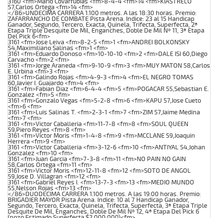
3160 <fm>Mario Covarrubias <fm>8-4-4 <fm>14 <fm>KIASTRELO
57,Carlos Ortega <fm>14 <fm>
</86>UNDECIMA CARRERA 1.100 metros. A las 18:30 horas. Premio:
ZAFARRANCHO DE COMBATE Pista Arena. Indice: 23 al 15 Handicap
Ganador, Segundo, Tercero, Exacta, Quinela, Trifecta, Superfecta, 2ª
Etapa Triple Desquite De Mil, Enganches, Doble De Mil Nº 11, 3ª Etapa
Del Pick 6<fm>
3161 <fm>Jose Leiva <fm>8-2-5 <fm>1 <fm>ANDREI BOLKONSKY
54,Maximiliano Salinas <fm>1 <fm>
3161 <fm>Eduardo Donoso <fm>10-10-10 <fm>2 <fm>DALE ISI 60,Diego
Carvacho <fm>2 <fm>
3161 <fm>Jorge Araneda <fm>9-10-9 <fm>3 <fm>MUY MATON 58,Carlos
E. Urbina <fm>3 <fm>
3161 <fm>Galindo Rojas <fm>4-9-3 <fm>4 <fm>EL NEGRO TOMAS
60,Javier I. Guajardo <fm>4 <fm>
3161 <fm>Fabian Diaz <fm>6-4-4 <fm>5 <fm>POGACAR 55,Sebastian E.
Gonzalez <fm>5 <fm>
3161 <fm>Gonzalo Vegas <fm>5-2-8 <fm>6 <fm>KAPU 57,Jose Cueto
<fm>6 <fm>
3161 <fm>Luis Salinas T. <fm>2-3-1 <fm>7 <fm>ZIM 57,Jaime Medina
<fm>7 <fm>
3161 <fm>Victor Caballeria <fm>11-7-8 <fm>8 <fm>SOUL QUEEN
59,Piero Reyes <fm>8 <fm>
3161 <fm>Victor Moris <fm>1-4-8 <fm>9 <fm>MCCLANE 59,Joaquin
Herrera <fm>9 <fm>
3161 <fm>Victor Caballeria <fm>3-12-6 <fm>10 <fm>ANTIYAL 54,Johan
Gonzalez <fm>10 <fm>
3161 <fm>Juan Garcia <fm>7-3-8 <fm>11 <fm>NO PAIN NO GAIN
58,Carlos Ortega <fm>11 <fm>
3161 <fm>Victor Moris <fm>12-11-8 <fm>12 <fm>SOTO DE ANGOL
59,Jose D. Villagran <fm>12 <fm>
3161 <fm>Gabriel Reyes I. <fm>13-7-3 <fm>13 <fm>MEDIO MUNDO
55,Nelson Rojas <fm>13 <fm>
</86>DUODECIMA CARRERA 1.100 metros. A las 19:00 horas. Premio:
BRIGADIER MAYOR Pista Arena. Indice: 10 al 7 Handicap Ganador,
Segundo, Tercero, Exacta, Quinela, Trifecta, Superfecta, 3ª Etapa Triple
Desquite De Mil, Enganches, Doble De Mil Nº 12, 4ª Etapa Del Pick 6
(pozo Estimado Superfecta $2.000.000)<fm>