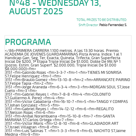
Nº48 - WEDNESDAY 13,
AUGUST 2025
TOTAL PRIZES TO BE DISTRIBUTED:
Shift Director:
Pablo Fernandez S.
PROGRAMA
</86>PRIMERA CARRERA 1.100 metros. A las 13:30 horas. Premio:
ACADEMIA DE JOVENES GUARDAMARINAS Pista Arena. Indice: 1 al 1
Handicap Gan, Seg, Ter, Exacta, Quinela, Trifecta, Gran Superfecta
Inicial De $200, 1ª Etapa Triple Inicial De $1.000, Doble De Mil Nº 1
(pozos: Estim. Gran Superf. $2.000.000; Triple Inicial De $1.000
$8.000.000)<fm>
3151 <fm>Galindo Rojas <fm>3-3-7 <fm>1 <fm>TIENES MI SONRISA
57,Felipe Henriquez <fm>1 <fm>
3151 <fm>Braulio Gomez <fm>13-10-8 <fm>2 <fm>ARRANCATE PAIRINO
57,Felipe Tapia <fm>2 <fm>
3151 <fm>Jorge Araneda <fm>6-3-4 <fm>3 <fm>MORGAN SOUL 57,Jose
Cueto <fm>3 <fm>
3151 <fm>Gabriel Reyes I. <fm>7-8-8 <fm>4 <fm>COLONITO
57,Guillermo A. Perez <fm>4 <fm>
3151 <fm>Victor Caballeria <fm>16-10-7 <fm>5 <fm>TANGO Y COMPAS
57,Johan Gonzalez <fm>5 <fm>
3151 <fm>Gabriel Reyes I. <fm>14-12-12 <fm>6 <fm>REGALITO
57,Nelson Rojas <fm>6 <fm>
3151 <fm>Anibal Norambuena <fm>15-10-8 <fm>7 <fm>SANTA
MARIANA 57,Carlos Ortega <fm>7 <fm>
3151 <fm>Victor Moris <fm>12-8-10 <fm>8 <fm>GLADIADOR ART
57,Israel Villagran <fm>8 <fm>
3151 <fm>Luis Salinas T. <fm>1-3-3 <fm>9 <fm>EL NACHITO 57,Jaime
Medina <fm>9 <fm>