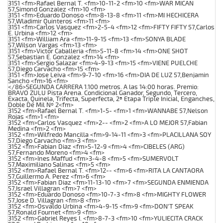
3151 <fm>Rafael Bernal T. <fm>10-11-2 <fm>10 <fm>WAR MICAN
57,Simond Gonzalez <fm>10 <fm>
3151 <fm>Eduardo Donoso <fm>8-13-8 <fm>11 <fm>MI HECHICERA
57,Wladimir Quinteros <fm>11 <fm>
3151 <fm>Carlos Vasquez <fm>2-5-4 <fm>12 <fm>FIFTY FIFTY 57,Carlos
E. Urbina <fm>12 <fm>
3151 <fm>William Ara <fm>11-9-15 <fm>13 <fm>SONYA BLADE
57,Wilson Vargas <fm>13 <fm>
3151 <fm>Victor Caballeria <fm>5-11-8 <fm>14 <fm>ONE SHOT
57,Sebastian E. Gonzalez <fm>14 <fm>
3151 <fm>Sergio Salazar <fm>4-9-13 <fm>15 <fm>VIENE PUELCHE
57,Diego Carvacho <fm>15 <fm>
3151 <fm>Jose Leiva <fm>9-7-10 <fm>16 <fm>DIA DE LUZ 57,Benjamin
Sancho <fm>16 <fm>
</86>SEGUNDA CARRERA 1.100 metros. A las 14:00 horas. Premio:
BRAVO ZULU Pista Arena. Condicional Ganador, Segundo, Tercero,
Exacta, Quinela, Trifecta, Superfecta, 2ª Etapa Triple Inicial, Enganches,
Doble De Mil Nº 2<fm>
3152 <fm>Rafael Bernal T. <fm>1-5- <fm>1 <fm>WANNABE 57,Nelson
Rojas <fm>1 <fm>
3152 <fm>Carlos Vasquez <fm>2-- <fm>2 <fm>A LO MEJOR 57,Fabian
Medina <fm>2 <fm>
3152 <fm>Wilfredo Mancilla <fm>9-14-11 <fm>3 <fm>PLACILLANA SOY
57,Diego Carvacho <fm>3 <fm>
3152 <fm>Fabian Diaz <fm>5-12-9 <fm>4 <fm>CIBELES (ARG)
57,Fernando Moreno <fm>4 <fm>
3152 <fm>Ines Maffud <fm>3-4-8 <fm>5 <fm>SUMERVOLT
57,Maximiliano Salinas <fm>5 <fm>
3152 <fm>Rafael Bernal T. <fm>12-- <fm>6 <fm>RITA LA CANTAORA
57,Guillermo A. Perez <fm>6 <fm>
3152 <fm>Fabian Diaz <fm>11-13-10 <fm>7 <fm>SEGUNDA ENMIENDA
57,Israel Villagran <fm>7 <fm>
3152 <fm>Eduardo Donoso <fm>10-7-3 <fm>8 <fm>MIGHTY FLOWER
57,Jose D. Villagran <fm>8 <fm>
3152 <fm>Osvaldo Urbina <fm>4-9-15 <fm>9 <fm>DON'T SPEAK
57,Ronald Fournet <fm>9 <fm>
3152 <fm>Gabriel Reyes I. <fm>8-7-3 <fm>10 <fm>YULIECITA CRACK