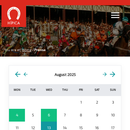
You are at:
Home
Prensa
August 2025
MON
TUE
WED
THU
FRI
SAT
SUN
1
2
3
4
5
6
7
8
9
10
11
12
13
14
15
16
17