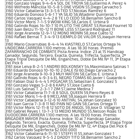
3160 Gonzalo Vegas 9-4-6 4 SOL DE TROYA 58,Guillermo A. Perez 4
3160 Wilfredo Mancilla 10-5-8 5 ONE VISION 55,Diego Carvacho 5
3160 Victor Caballeria 13-3-5 6 TED 57,Nicolas Ramirez 6
3160 Eduardo Donoso 5-6-1 7 YA SILIO 56,Wladimir Quinteros 7
3160 Carlos Vasquez 4-4-2 8 TE LO CEDO 58,Benjamin Sancho 8
3160 Victor Moris 7-1-5 9 WOW KING 58,Carlos E. Urbina 9
3160 Galindo Rojas 14-10-7 10 PLUTO THE GREAT 53,Ronald Fournet 10
3160 Juan Belzu 11-10-12 11 BONE LESS 57,Gerard Rodriguez 11
3160 Jorge Araneda 12-9-1 12 MONO MONIN 58,Jose Cueto 12
3160 Rafael Bernal T. 3-4-9 13 EJEMPLO DE VALOR 55,Joaquin Herrera
13
3160 Mario Covarrubias 8-4-4 14 KIASTRELO 57,Carlos Ortega 14
UNDECIMA CARRERA 1.100 metros. A las 18:30 horas. Premio:
ZAFARRANCHO DE COMBATE Pista Arena. Indice: 23 al 15 Handicap
Ganador, Segundo, Tercero, Exacta, Quinela, Trifecta, Superfecta, 2ª
Etapa Triple Desquite De Mil, Enganches, Doble De Mil Nº 11, 3ª Etapa
Del Pick 6
3161 Jose Leiva 8-2-5 1 ANDREI BOLKONSKY 54,Maximiliano Salinas 1
3161 Eduardo Donoso 10-10-10 2 DALE ISI 60,Diego Carvacho 2
3161 Jorge Araneda 9-10-9 3 MUY MATON 58,Carlos E. Urbina 3
3161 Galindo Rojas 4-9-3 4 EL NEGRO TOMAS 60,Javier I. Guajardo 4
3161 Fabian Diaz 6-4-4 5 POGACAR 55,Sebastian E. Gonzalez 5
3161 Gonzalo Vegas 5-2-8 6 KAPU 57,Jose Cueto 6
3161 Luis Salinas T. 2-3-1 7 ZIM 57,Jaime Medina 7
3161 Victor Caballeria 11-7-8 8 SOUL QUEEN 59,Piero Reyes 8
3161 Victor Moris 1-4-8 9 MCCLANE 59,Joaquin Herrera 9
3161 Victor Caballeria 3-12-6 10 ANTIYAL 54,Johan Gonzalez 10
3161 Juan Garcia 7-3-8 11 NO PAIN NO GAIN 58,Carlos Ortega 11
3161 Victor Moris 12-11-8 12 SOTO DE ANGOL 59,Jose D. Villagran 12
3161 Gabriel Reyes I. 13-7-3 13 MEDIO MUNDO 55,Nelson Rojas 13
DUODECIMA CARRERA 1.100 metros. A las 19:00 horas. Premio:
BRIGADIER MAYOR Pista Arena. Indice: 10 al 7 Handicap Ganador,
Segundo, Tercero, Exacta, Quinela, Trifecta, Superfecta, 3ª Etapa Triple
Desquite De Mil, Enganches, Doble De Mil Nº 12, 4ª Etapa Del Pick 6
(pozo Estimado Superfecta $2.000.000)
3162 Victor Caballeria 6-11-10 1 STEFFI YI 55,Johan Gonzalez 1
3162 Carlos Vasquez 9-5-5 2 DADDY TITO 58,Benjamin Sancho 2