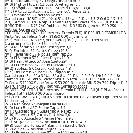
8º 3) Placillana Soy 57, Diego Carvacho 80,5
9º 8) Mighty Flower 53, Jose D. Villagran 8,7
10º 7) Segunda Enmienda 57, Israel Villagran 89,4
11º 6) Rita La Cantaora 57, Guillermo A. Perez 25,5
Uº 1) Wannabe 53, Nelson Rojas 5,3
Ganada por: NARIZ al 2° a ½ al 3° a 1 ½ al 4°. Div.: 5.3; 2.6; 6.0; 1.7; 3.9;
2.0; Tiempo: 1:10.45 Prep.: Carlos Vasquez Exacta: $ 9.230 Quinela: $
6.980 Trifecta: $ 75.740 Doble de Mil: $ 8.560 Enganche: $ 10.250
Retiros: Corrieron todos.
TERCERA CARRERA 1.100 metros. Premio BUQUE ESCUELA ESMERALDA
Pista Arena. Indice: 4 al 4 $1.350.000 al primero
1º 7) MUñECO DASH 57, por Zawraq (ire) y La Lucita del stud
G.a.ocampo, Carlos E. Urbina 4,2
2º 6) Mubarak 57, Felipe Henriquez 3,0
3º 9) Encinitas 57, Carlos Ortega 10,3
4º 1) Tavernero 57, Nicolas Ramirez 2,5
5º 4) El Veneco 57.5, Piero Reyes 18,0
6º 8) Heart Attack 57, Jose Cueto 29,1
7º 3) Lucky Boss 57, Johan Gonzalez 21,3
8º 2) Bapkiza 57, Gerard Rodriguez 4,8
Uº 5) Rio Perez 57, Jose D. Villagran 49,9
Ganada por: 3 al 2° a 3 ¾ al 3° a 8 al 4°. Div.: 4.2; 2.0; 1.9; 1.6; 1.2; 1.8;
Tiempo: 1:08.97 Prep.: Victor Moris Exacta: $ 2.810 Quinela: $ 1.430
Trifecta: $ 13.100 Superfecta: $ 53.200 Doble de Mil: $ 24.790 Triple 1°: $
35.170 Triple 2°: $ 6.880 Retiros: Corrieron todos.
CUARTA CARRERA 1.300 metros. Premio PATIO EL BUQUE Pista Arena.
Indice: 1 al 1 $1.500.000 al primero
1º 12) BIG WALLACE (ARG) 57, por Hurricane Cat y Elusive Light del stud
J.j., Juan Tapia 3,4
2º 7) Pablosky 57, Joaquin Herrera 4,3
3º 6) Luca Brasi 57, Felipe Tapia 5,9
4º 11) Gladiatore 57, Guillermo A. Perez 13,3
5º 10) Zelenski 57, Carlos E. Urbina 3,0
6º 5) Rubio Alocado 57, Jaime Medina 9,3
7º 9) Amigo Calichei 57, Wladimir Quinteros 41,7
8º 3) Guerrero Tenaz 57, Benjamin Sancho 15,4
9º 2) Alives 57, Wilson Vargas 22,7
10º 8) Exaggerator Love 57, Israel Villagran 46,8