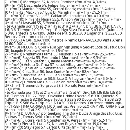
7º <fm>11) Merengon 57, Nicolas Ramirez<fm><fm> 4,9<fm>
8º <fm>13) Descreida 54, Felipe Tapia<fm><fm> 7,7<fm>
9º <fm>1) Mamita Pinina 55, Gerard Rodriguez<fm><fm> 15,4<fm>
10º <fm>12) Macklin 57, Luis D. Menghini<fm><fm> 24,2<fm>
11º <fm>3) Puente Viejo 53, Fabian Medina<fm><fm> 41,0<fm>
12º <fm>10) Pimienta Negra 55.5, Wilson Vargas<fm><fm> 107,7<fm>
Uº <fm>5) Iwasaki 55, Simond Gonzalez<fm><fm> 101,3<fm>
<te>Ganada por: 1 ¼ al 2° a 1 ¾ al 3° a 2 ¾ al 4°. Div.: 38.9; 11.9; 1.7; 7.0;
1.6; 3.6; Tiempo: 1:09.93 Prep.: Rodrigo Silva Exacta: $ 43.050 Quinela: $
6.040 Trifecta: $ 641.100 Doble de Mil: $ 302.300 Enganche: $ 332.050
Retiros: Corrieron todos.<ql>
</71>SEXTA CARRERA 1.100 metros. Premio EMPAVESADO Pista Arena.
$1.600.000 al primero<fm>
1º<fm>8) MELONI 57, por Palm Springs (usa) y Secret Code del stud Don
Gil, Joaquin Herrera<fm><fm> 1,8<fm>
2º <fm>11) Presumida Flame 53, Nelson Rojas<fm><fm> 25,6<fm>
3º <fm>6) Rogeria 53, Fernando J. Moreno<fm><fm> 9,3<fm>
4º <fm>9) Flash Splach 57, Jaime Medina<fm><fm> 4,0<fm>
5º <fm>10) Veleta De Proa 57, Israel Villagran<fm><fm> 9,6<fm>
6º <fm>5) Sig Sauer 57, Sebastian E. Gonzalez<fm><fm> 15,5<fm>
7º <fm>4) Chica Star 56, Jose Cueto<fm><fm> 82,4<fm>
8º <fm>3) Rockera Janis 53, Juan Tapia<fm><fm> 35,2<fm>
9º <fm>7) Sestri Levante 53.5, Jose D. Villagran<fm><fm> 5,6<fm>
10º <fm>2) Bronca Me Da 53, Fabian Medina<fm><fm> 14,0<fm>
Uº <fm>1) Tremenda Sorpresa 53.5, Ronald Fournet<fm><fm>
30,0<fm>
<te>Ganada por: 1 ¼ al 2° a 4 al 3° a 5 ½ al 4°. Div.: 1.9; 1.9; 8.6; 1.3; 3.6;
1.8; Tiempo: 1:10.27 Prep.: Osvaldo Urbina Exacta: $ 6.330 Quinela: $
4.960 Trifecta: $ 32.160 Superfecta: $ 392.890 Doble de Mil: $ 203.230
Triple 1°: $ 568.640 Triple 2°: $ 1.420.090 Retiros: Corrieron todos.<ql>
</71>SEPTIMA CARRERA 1.100 metros. Premio GLORIA Y VICTORIA Pista
Arena. Indice: 3 al 2 $1.350.000 al primero<fm>
1º<fm>4) DI LUNA 57, por Seeking The Dia y Dulce Amiga del stud Luis
Salinas T., Tomas Seith<fm><fm> 35,7<fm>
2º <fm>6) Liucura Park 57, Guillermo A. Perez<fm><fm> 5,2<fm>
3º <fm>1) Pietra Di Luna 57, Nelson Rojas<fm><fm> 19,0<fm>
4º <fm>10) Stevietoo 57, Carlos Ortega<fm><fm> 12,9<fm>