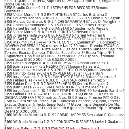
Exacta, Quinela, Trifecta, Superfecta, 2ª Etapa Triple Nº 3, Enganches,
Doble De Mil Nº 8
3158 Braulio Gomez 9-11-11 1 STEVENS FOR RECORD 57,Simond
Gonzalez 1
3158 Victor Moris 1-3-5 2 BY TINTINELLA 57,Carlos E. Urbina 2
3158 Eduardo Donoso 8-10-11 3 FEELING BLESSED 57,Jose D. Villagran 3
3158 Marcos Contreras 6-9-2 4 CHE SAMARITAN 57,Luis D. Menghini 4
3158 Anibal Norambuena 2-5-1 5 POLLOLLO 57,Carlos Ortega 5
3158 Rafael Bernal T. 4-3-3 6 JANSTAR 57,Guillermo A. Perez 6
3158 Victor Moris 9-9-4 7 LA CHICONITA 57,Nelson Rojas 7
3158 Jorge Araneda 3-2-2 8 EL PALOMO 57,Israel Villagran 8
3158 Rafael Bernal T. 7-2-2 9 DIJO FRANCISCO 57,Joaquin Herrera 9
3158 Maximo Silva 5-4-4 10 YA TE CONTE 57,Sebastian E. Gonzalez 10
NOVENA CARRERA 1.200 metros. A las 17:30 horas. Premio: ESCUELA
NAVAL ARTURO PRAT Pista Arena. Clasico Handicap Ganador, Segundo,
Tercero, Exacta, Quinela, Trifecta, Superfecta, 3ª Etapa Triple Nº 3,
Enganches, Doble De Mil Nº 9, 1ª Etapa Del Pick 6 (pozo Estimado
Superfecta $1.500.000; Pick 6 $2.000.000)
3159 Gonzalo Vegas 8-4-10 1 BEN-RYAN 51,Simond Gonzalez 1
3159 Juan Baeza 5-4-5 2 NEGRO YIYI 61,Joaquin Herrera 2
3159 Mario Covarrubias 6-1-5 3 PRESENTE CHA 59,Johan Gonzalez 3
3159 Galindo Rojas 9-6-3 4 DOPPLER 60,Javier I. Guajardo 4
3159 Jorge Araneda 3-2-5 5 LEVANTATE BEBE 52,Rafael Cisternas 5
3159 Fabian Diaz 4-7-1 6 RULE OF LAW 56,Nicolas Ramirez 6
3159 Fabian Diaz 7-5-3 7 RAMSES (ARG) 53,Gerard Rodriguez 7
3159 Juan Baeza 2-1-2 8 GIACOMO PUCCINI 59,Jaime Medina 8
3159 Jorge Araneda 4-10-1 9 EMPEZAR DE NUEVO 59,Benjamin Sancho 9
3159 Fabian Diaz 1-3-4 10 BLACK THUNDER 51,Carlos E. Urbina 10
DECIMA CARRERA 1.700 metros. A las 18:00 horas. Premio: PATIO DEL
CAñON Pista Arena. Indice: 7 al 1 Handicap Ganador, Segundo, Tercero,
Exacta, Quinela, Trifecta, Superfecta, 1ª Etapa Triple Desquite De Mil,
Doble De Mil Nº 10, 2ª Etapa Del Pick 6 (pozo Estimado Triple Desquite
De Mil $10.000.000)
3160 Wilfredo Mancilla 6-11-9 1 PRIMO HAPPY 55,Sebastian E. Gonzalez
1
3160 Wilfredo Mancilla 1-2-9 2 CONDUCTA INFAME 58,Javier I. Guajardo
2
3160 Luis Salinas T. 2-3-7 3 IZAKAYA 57,Johan Gonzalez 3