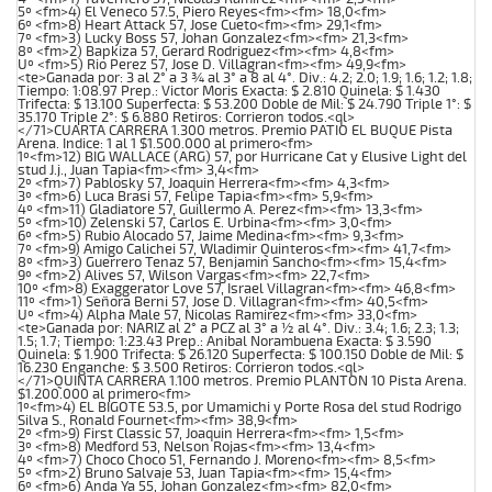
5º <fm>4) El Veneco 57.5, Piero Reyes<fm><fm> 18,0<fm>
6º <fm>8) Heart Attack 57, Jose Cueto<fm><fm> 29,1<fm>
7º <fm>3) Lucky Boss 57, Johan Gonzalez<fm><fm> 21,3<fm>
8º <fm>2) Bapkiza 57, Gerard Rodriguez<fm><fm> 4,8<fm>
Uº <fm>5) Rio Perez 57, Jose D. Villagran<fm><fm> 49,9<fm>
<te>Ganada por: 3 al 2° a 3 ¾ al 3° a 8 al 4°. Div.: 4.2; 2.0; 1.9; 1.6; 1.2; 1.8;
Tiempo: 1:08.97 Prep.: Victor Moris Exacta: $ 2.810 Quinela: $ 1.430
Trifecta: $ 13.100 Superfecta: $ 53.200 Doble de Mil: $ 24.790 Triple 1°: $
35.170 Triple 2°: $ 6.880 Retiros: Corrieron todos.<ql>
</71>CUARTA CARRERA 1.300 metros. Premio PATIO EL BUQUE Pista
Arena. Indice: 1 al 1 $1.500.000 al primero<fm>
1º<fm>12) BIG WALLACE (ARG) 57, por Hurricane Cat y Elusive Light del
stud J.j., Juan Tapia<fm><fm> 3,4<fm>
2º <fm>7) Pablosky 57, Joaquin Herrera<fm><fm> 4,3<fm>
3º <fm>6) Luca Brasi 57, Felipe Tapia<fm><fm> 5,9<fm>
4º <fm>11) Gladiatore 57, Guillermo A. Perez<fm><fm> 13,3<fm>
5º <fm>10) Zelenski 57, Carlos E. Urbina<fm><fm> 3,0<fm>
6º <fm>5) Rubio Alocado 57, Jaime Medina<fm><fm> 9,3<fm>
7º <fm>9) Amigo Calichei 57, Wladimir Quinteros<fm><fm> 41,7<fm>
8º <fm>3) Guerrero Tenaz 57, Benjamin Sancho<fm><fm> 15,4<fm>
9º <fm>2) Alives 57, Wilson Vargas<fm><fm> 22,7<fm>
10º <fm>8) Exaggerator Love 57, Israel Villagran<fm><fm> 46,8<fm>
11º <fm>1) Señora Berni 57, Jose D. Villagran<fm><fm> 40,5<fm>
Uº <fm>4) Alpha Male 57, Nicolas Ramirez<fm><fm> 33,0<fm>
<te>Ganada por: NARIZ al 2° a PCZ al 3° a ½ al 4°. Div.: 3.4; 1.6; 2.3; 1.3;
1.5; 1.7; Tiempo: 1:23.43 Prep.: Anibal Norambuena Exacta: $ 3.590
Quinela: $ 1.900 Trifecta: $ 26.120 Superfecta: $ 100.150 Doble de Mil: $
16.230 Enganche: $ 3.500 Retiros: Corrieron todos.<ql>
</71>QUINTA CARRERA 1.100 metros. Premio PLANTON 10 Pista Arena.
$1.200.000 al primero<fm>
1º<fm>4) EL BIGOTE 53.5, por Umamichi y Porte Rosa del stud Rodrigo
Silva S., Ronald Fournet<fm><fm> 38,9<fm>
2º <fm>9) First Classic 57, Joaquin Herrera<fm><fm> 1,5<fm>
3º <fm>8) Medford 53, Nelson Rojas<fm><fm> 13,4<fm>
4º <fm>7) Choco Choco 51, Fernando J. Moreno<fm><fm> 8,5<fm>
5º <fm>2) Bruno Salvaje 53, Juan Tapia<fm><fm> 15,4<fm>
6º <fm>6) Anda Ya 55, Johan Gonzalez<fm><fm> 82,0<fm>