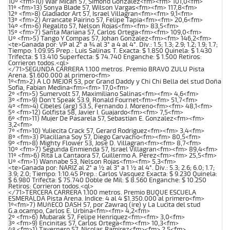
10º <fm>10) War Mican 57, Simond Gonzalez<fm><fm> 101,0<fm>
11º <fm>13) Sonya Blade 57, Wilson Vargas<fm><fm> 117,8<fm>
12º <fm>8) Gladiador Art 57, Israel Villagran<fm><fm> 9,1<fm>
13º <fm>2) Arrancate Pairino 57, Felipe Tapia<fm><fm> 20,6<fm>
14º <fm>6) Regalito 57, Nelson Rojas<fm><fm> 83,5<fm>
15º <fm>7) Santa Mariana 57, Carlos Ortega<fm><fm> 109,0<fm>
Uº <fm>5) Tango Y Compas 57, Johan Gonzalez<fm><fm> 146,2<fm>
<te>Ganada por: VP al 2° a ¾ al 3° a 4 al 4°. Div.: 1.5; 1.3; 2.9; 1.2; 1.9; 1.7;
Tiempo: 1:09.95 Prep.: Luis Salinas T. Exacta: $ 1.850 Quinela: $ 1.430
Trifecta: $ 13.410 Superfecta: $ 74.740 Enganche: $ 1.500 Retiros:
Corrieron todos.<ql>
</71>SEGUNDA CARRERA 1.100 metros. Premio BRAVO ZULU Pista
Arena. $1.600.000 al primero<fm>
1º<fm>2) A LO MEJOR 53, por Grand Daddy y Chi Chi Bella del stud Doña
Sofia, Fabian Medina<fm><fm> 17,0<fm>
2º <fm>5) Sumervolt 57, Maximiliano Salinas<fm><fm> 4,6<fm>
3º <fm>9) Don't Speak 53.9, Ronald Fournet<fm><fm> 51,7<fm>
4º <fm>4) Cibeles (arg) 53.5, Fernando J. Moreno<fm><fm> 48,1<fm>
5º <fm>12) Golfista 58, Javier I. Guajardo<fm><fm> 7,5<fm>
6º <fm>11) Mujer De Pasarela 57, Sebastian E. Gonzalez<fm><fm>
3,2<fm>
7º <fm>10) Yuliecita Crack 57, Gerard Rodriguez<fm><fm> 3,4<fm>
8º <fm>3) Placillana Soy 57, Diego Carvacho<fm><fm> 80,5<fm>
9º <fm>8) Mighty Flower 53, Jose D. Villagran<fm><fm> 8,7<fm>
10º <fm>7) Segunda Enmienda 57, Israel Villagran<fm><fm> 89,4<fm>
11º <fm>6) Rita La Cantaora 57, Guillermo A. Perez<fm><fm> 25,5<fm>
Uº <fm>1) Wannabe 53, Nelson Rojas<fm><fm> 5,3<fm>
<te>Ganada por: NARIZ al 2° a ½ al 3° a 1 ½ al 4°. Div.: 5.3; 2.6; 6.0; 1.7;
3.9; 2.0; Tiempo: 1:10.45 Prep.: Carlos Vasquez Exacta: $ 9.230 Quinela:
$ 6.980 Trifecta: $ 75.740 Doble de Mil: $ 8.560 Enganche: $ 10.250
Retiros: Corrieron todos.<ql>
</71>TERCERA CARRERA 1.100 metros. Premio BUQUE ESCUELA
ESMERALDA Pista Arena. Indice: 4 al 4 $1.350.000 al primero<fm>
1º<fm>7) MUñECO DASH 57, por Zawraq (ire) y La Lucita del stud
G.a.ocampo, Carlos E. Urbina<fm><fm> 4,2<fm>
2º <fm>6) Mubarak 57, Felipe Henriquez<fm><fm> 3,0<fm>
3º <fm>9) Encinitas 57, Carlos Ortega<fm><fm> 10,3<fm>
4º <fm>1) Tavernero 57, Nicolas Ramirez<fm><fm> 2,5<fm>