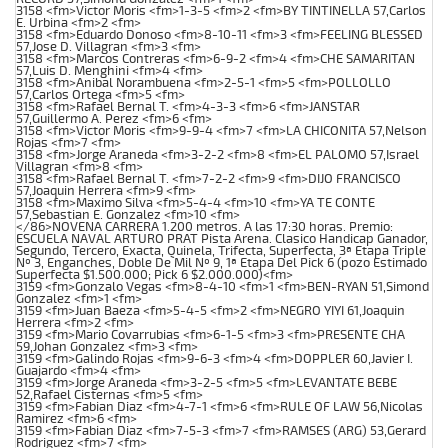
3158 <fm>Victor Moris <fm>1-3-5 <fm>2 <fm>BY TINTINELLA 57,Carlos
E. Urbina <fm>2 <fm>
3158 <fm>Eduardo Donoso <fm>8-10-11 <fm>3 <fm>FEELING BLESSED
57,Jose D. Villagran <fm>3 <fm>
3158 <fm>Marcos Contreras <fm>6-9-2 <fm>4 <fm>CHE SAMARITAN
57,Luis D. Menghini <fm>4 <fm>
3158 <fm>Anibal Norambuena <fm>2-5-1 <fm>5 <fm>POLLOLLO
57,Carlos Ortega <fm>5 <fm>
3158 <fm>Rafael Bernal T. <fm>4-3-3 <fm>6 <fm>JANSTAR
57,Guillermo A. Perez <fm>6 <fm>
3158 <fm>Victor Moris <fm>9-9-4 <fm>7 <fm>LA CHICONITA 57,Nelson
Rojas <fm>7 <fm>
3158 <fm>Jorge Araneda <fm>3-2-2 <fm>8 <fm>EL PALOMO 57,Israel
Villagran <fm>8 <fm>
3158 <fm>Rafael Bernal T. <fm>7-2-2 <fm>9 <fm>DIJO FRANCISCO
57,Joaquin Herrera <fm>9 <fm>
3158 <fm>Maximo Silva <fm>5-4-4 <fm>10 <fm>YA TE CONTE
57,Sebastian E. Gonzalez <fm>10 <fm>
</86>NOVENA CARRERA 1.200 metros. A las 17:30 horas. Premio:
ESCUELA NAVAL ARTURO PRAT Pista Arena. Clasico Handicap Ganador,
Segundo, Tercero, Exacta, Quinela, Trifecta, Superfecta, 3ª Etapa Triple
Nº 3, Enganches, Doble De Mil Nº 9, 1ª Etapa Del Pick 6 (pozo Estimado
Superfecta $1.500.000; Pick 6 $2.000.000)<fm>
3159 <fm>Gonzalo Vegas <fm>8-4-10 <fm>1 <fm>BEN-RYAN 51,Simond
Gonzalez <fm>1 <fm>
3159 <fm>Juan Baeza <fm>5-4-5 <fm>2 <fm>NEGRO YIYI 61,Joaquin
Herrera <fm>2 <fm>
3159 <fm>Mario Covarrubias <fm>6-1-5 <fm>3 <fm>PRESENTE CHA
59,Johan Gonzalez <fm>3 <fm>
3159 <fm>Galindo Rojas <fm>9-6-3 <fm>4 <fm>DOPPLER 60,Javier I.
Guajardo <fm>4 <fm>
3159 <fm>Jorge Araneda <fm>3-2-5 <fm>5 <fm>LEVANTATE BEBE
52,Rafael Cisternas <fm>5 <fm>
3159 <fm>Fabian Diaz <fm>4-7-1 <fm>6 <fm>RULE OF LAW 56,Nicolas
Ramirez <fm>6 <fm>
3159 <fm>Fabian Diaz <fm>7-5-3 <fm>7 <fm>RAMSES (ARG) 53,Gerard
Rodriguez <fm>7 <fm>