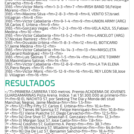
Carvacho <fm>6 <fm>
3165 <fm>Victor Moris <fm>1-3-3 <fm>7 <fm>IRISH BAND 56,Felipe
Moreno <fm>7 <fm>
3165 <fm>Maximo Silva <fm>2-8-3 <fm>8 <fm>IL VENTO 57,Israel
Villagran <fm>8 <fm>
3165 <fm>Victor Caballeria <fm>9-1-4 <fm>9 <fm>UNION ARMY (ARG)
58,Carlos E. Urbina <fm>9 <fm>
3165 <fm>Gonzalo Vegas <fm>7-2-3 <fm>10 <fm>VELA AZUL 55,Fabian
Medina <fm>10 <fm>
3165 <fm>Victor Caballeria <fm>13-5-2 <fm>11 <fm>LANCELOT (ARG)
57,Nicolas Ramirez <fm>11 <fm>
3165 <fm>Osvaldo Urbina <fm>11-8-3 <fm>12 <fm>EL BOTICARIO
57,Jaime Medina <fm>12 <fm>
3165 <fm>Victor Caballeria <fm>14-14-3 <fm>13 <fm>MASCLETA
56,Gerard Rodriguez <fm>13 <fm>
3165 <fm>Luis Salinas T. <fm>6-1-5 <fm>14 <fm>CALLATE TOMMY
56,Maximiliano Salinas <fm>14 <fm>
3165 <fm>Victor Caballeria <fm>12-8-9 <fm>15 <fm>LA TIA ELENA
55,Piero Reyes <fm>15 <fm>
3165 <fm>Victor Moris <fm>15-12-9 <fm>16 <fm>EL REY LEON 58,Jose
D. Villagran <fm>16 <fm>
RESULTADOS
</71>PRIMERA CARRERA 1.100 metros. Premio ACADEMIA DE JOVENES
GUARDAMARINAS Pista Arena. Indice: 1 al 1 $1.300.000 al primero<fm>
1º<fm>9) EL NACHITO 57, por Seeking The Dia y Monda del stud
Manchas Negras, Jaime Medina<fm><fm> 1,5<fm>
2º <fm>12) Fifty Fifty 57, Carlos E. Urbina<fm><fm> 10,4<fm>
3º <fm>1) Tienes Mi Sonrisa 57, Felipe Henriquez<fm><fm> 10,8<fm>
4º <fm>15) Viene Puelche 57, Diego Carvacho<fm><fm> 12,5<fm>
5º <fm>14) One Shot 57, Sebastian E. Gonzalez<fm><fm> 12,3<fm>
6º <fm>3) Morgan Soul 57, Jose Cueto<fm><fm> 7,8<fm>
7º <fm>4) Colonito 57, Guillermo A. Perez<fm><fm> 38,7<fm>
8º <fm>11) Mi Hechicera 57, Wladimir Quinteros<fm><fm> 64,6<fm>
9º <fm>16) Dia De Luz 57, Benjamin Sancho<fm><fm> 18,4<fm>