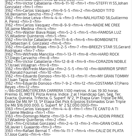
3162 <fm>Victor Caballeria <fm>6-11-10 <fm>1 <fm>STEFFI YI 55,Johan
Gonzalez <fm>1 <fm>
3162 <fm>Carlos Vasquez <fm>9-5-5 <fm>2 <fm>DADDY TITO
58,Benjamin Sancho <fm>2 <fm>
3162 <fm>Jose Leiva <fm>4-4-4 <fm>3 <fm>NALHUITAD 56,Guillermo
A. Perez <fm>3 <fm>
3162 <fm>Carlos Vasquez <fm>8-9-9 <fm>4 <fm>NADIE ME CREE
58,Jaime Medina <fm>4 <fm>
3162 <fm>Walter Biava Rojas <fm>5-2-5 <fm>5 <fm>FAMOSA LUZ
55,Wladimir Quinteros <fm>5 <fm>
3162 <fm>Victor Caballeria <fm>11-6-6 <fm>6 <fm>BOMBONETE
55,Sebastian E. Gonzalez <fm>6 <fm>
3162 <fm>Galindo Rojas <fm>3-2-5 <fm>7 <fm>BREEZY STAR 55,Gerard
Rodriguez <fm>7 <fm>
3162 <fm>Wilfredo Mancilla <fm>1-13-11 <fm>8 <fm>HARD ROCK
57,Diego Carvacho <fm>8 <fm>
3162 <fm>Victor Caballeria <fm>12-8-8 <fm>9 <fm>CORAZON NOBLE
57,Israel Villagran <fm>9 <fm>
3162 <fm>Wilfredo Mancilla <fm>2-5-5 <fm>10 <fm>WARRIOR SPIRIT
55,Ronald Fournet <fm>10 <fm>
3162 <fm>Eduardo Donoso <fm>10-1-13 <fm>11 <fm>MY GRAN TOMMY
57,Juan Tapia <fm>11 <fm>
3162 <fm>Eduardo Donoso <fm>7-9-2 <fm>12 <fm>COSTAMIA 57,Piero
Reyes <fm>12 <fm>
</86>DECIMOTERCERA CARRERA 1.100 metros. A las 19:30 horas.
Premio: EL MOTE Pista Arena. Indice: 2 al 1 Handicap Gan, Seg, Ter,
Exacta, Quinela, Trifecta, G. Superf. N°2, 1ª Etapa Gran Triple De Mil,
Doble De Mil Nº 13, 5ª Etapa Del Pick 6 (pozos Estimados Gran Triple
De Mil $16.000.000; G. Superf. N° 2 $2.000.000)<fm>
3163 <fm>Carlos Vasquez <fm>4-4-8 <fm>1 <fm>TE CANTO A TI
57,Jaime Medina <fm>1 <fm>
3163 <fm>Domingo Matte <fm>13-5-8 <fm>2 <fm>ALADDIN PRINCE
57,Wladimir Quinteros <fm>2 <fm>
3163 <fm>Cristobal Gonzalez <fm>2-4-13 <fm>3 <fm>GRAN CHELA
58,Javier I. Guajardo <fm>3 <fm>
3163 <fm>Rafael Bernal T. <fm>14-11-7 <fm>4 <fm>CALIZ DE PLATA
57,Jose Cueto <fm>4 <fm>