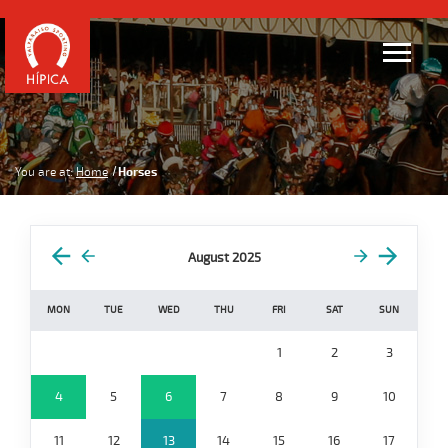
You are at:
Home
Horses
August 2025
MON
TUE
WED
THU
FRI
SAT
SUN
1
2
3
4
5
6
7
8
9
10
11
12
13
14
15
16
17