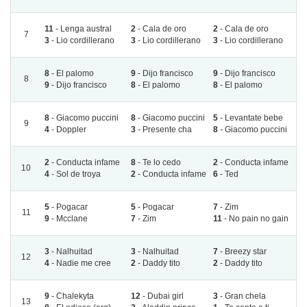
11
- Lenga austral
2
- Cala de oro
2
- Cala de oro
7
3
- Lio cordillerano
3
- Lio cordillerano
3
- Lio cordillerano
8
- El palomo
9
- Dijo francisco
9
- Dijo francisco
8
9
- Dijo francisco
8
- El palomo
8
- El palomo
8
- Giacomo puccini
8
- Giacomo puccini
5
- Levantate bebe
9
4
- Doppler
3
- Presente cha
8
- Giacomo puccini
2
- Conducta infame
8
- Te lo cedo
2
- Conducta infame
10
4
- Sol de troya
2
- Conducta infame
6
- Ted
5
- Pogacar
5
- Pogacar
7
- Zim
11
9
- Mcclane
7
- Zim
11
- No pain no gain
3
- Nalhuitad
3
- Nalhuitad
7
- Breezy star
12
4
- Nadie me cree
2
- Daddy tito
2
- Daddy tito
9
- Chalekyta
12
- Dubai girl
3
- Gran chela
13