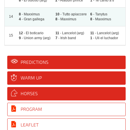
8
- El odioso (arg)
2
- Aladdin prince
1
- Te canto a ti
8
- Maxximus
10
- Tutto apiaccere
6
- Tanytus
14
4
- Gran gallega
8
- Maxximus
8
- Maxximus
12
- El boticario
11
- Lancelot (arg)
11
- Lancelot (arg)
15
9
- Union army (arg)
7
- Irish band
1
- Uli el luchador
PREDICTIONS
WARM UP
HORSES
PROGRAM
LEAFLET