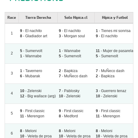
Race
Tierra Derecha
Solo Hipica.cl
Hípica y Futbol
9
- El nachito
9
- El nachito
1
- Tienes mi sonrisa
1
8
- Gladiador art
3
- Morgan soul
9
- El nachito
5
- Sumervolt
1
- Wannabe
11
- Mujer de pasarela
2
1
- Wannabe
5
- Sumervolt
5
- Sumervolt
1
- Tavernero
2
- Bapkiza
7
- MuÑeco dash
3
6
- Mubarak
7
- MuÑeco dash
2
- Bapkiza
10
- Zelenski
7
- Pablosky
3
- Guerrero tenaz
4
12
- Big wallace (arg)
10
- Zelenski
10
- Zelenski
9
- First classic
9
- First classic
9
- First classic
5
11
- Merengon
8
- Medford
11
- Merengon
8
- Meloni
8
- Meloni
8
- Meloni
6
10
- Veleta de proa
10
- Veleta de proa
10
- Veleta de proa