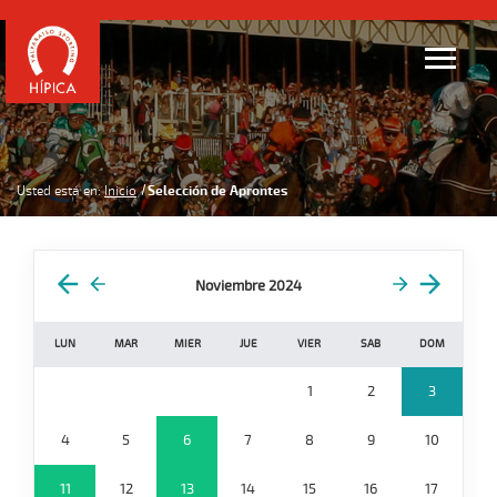
Usted está en:
Inicio
Selección de Aprontes
Noviembre 2024
LUN
MAR
MIER
JUE
VIER
SAB
DOM
1
2
3
4
5
6
7
8
9
10
11
12
13
14
15
16
17