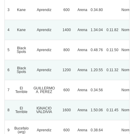
3
Kane
Aprendiz
600
Arena
0.34.80
Normal
4
Kane
Aprendiz
1400
Arena
1.34.04
0.11.82
Normal
Black
5
Aprendiz
800
Arena
0.48.76
0.11.50
Normal
Spots
Black
6
Aprendiz
1200
Arena
1.20.55
0.11.32
Normal
Spots
El
GUILLERMO
7
600
Arena
0.34.56
Normal
Terrible
A. PEREZ
El
IGNACIO
8
1600
Arena
1.50.06
0.11.45
Normal
Terrible
VALDIVIA
Bucefalo
9
Aprendiz
600
Arena
0.38.64
Normal
(arg)