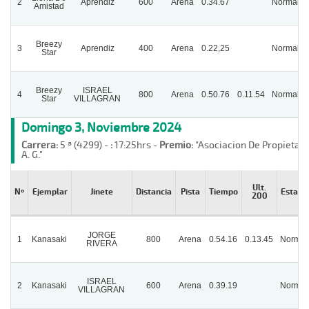
2
Aprendiz
600
Arena
0.34.67
Normal
Amistad
Breezy
3
Aprendiz
400
Arena
0.22,25
Normal
Star
Breezy
ISRAEL
4
800
Arena
0.50.76
0.11.54
Normal
Star
VILLAGRAN
Domingo 3, Noviembre 2024
Carrera:
5 ª (4299) -
:
17:25hrs -
Premio:
"Asociacion De Propietari
A. G."
Ult.
Nº
Ejemplar
Jinete
Distancia
Pista
Tiempo
Estado
200
JORGE
1
Kanasaki
800
Arena
0.54.16
0.13.45
Normal
RIVERA
ISRAEL
2
Kanasaki
600
Arena
0.39.19
Normal
VILLAGRAN