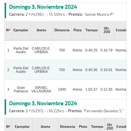
Domingo 3, Noviembre 2024
Carrera:
2 ª (4296) -
:
15:50hrs -
Premio:
"Jaime Munro P."
Ult.
Nº
Ejemplar
Jinete
Distancia
Pista
Tiempo
Estado
200
Perla Del
CARLOS E.
1
700
Arena
0.40.25
0.10.79
Normal
Austro
URBINA
Perla Del
CARLOS E.
2
700
Arena
0.40.36
0.10.91
Normal
Austro
URBINA
Gran
ISRAEL
3
1000
Arena
1.03.37
0.12.45
Normal
Patriarca
VILLAGRAN
Domingo 3, Noviembre 2024
Carrera:
3 ª (4297) -
:
16:22hrs -
Premio:
"Fernando Davalos S."
Ult.
Nº
Ejemplar
Jinete
Distancia
Pista
Tiempo
Estado
200