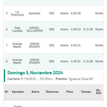
La
5
Aprendiz
500
Arena
0.28.45
Normal
Francisca
Todo
ISRAEL
6
800
Arena
0.49.53
0.11.98
Normal
Cambia
VILLAGRAN
Grande
JORGE
7
500
Arena
0.28.31
Normal
Martin
RIVERA
Grande
JORGE
8
800
Arena
0.49.91
0.11.88
Normal
Martin
RIVERA
Domingo 3, Noviembre 2024
Carrera:
9 ª (4303) -
:
19:25hrs -
Premio:
"Ignacio Silva M."
Ult.
Nº
Ejemplar
Jinete
Distancia
Pista
Tiempo
200
Facho