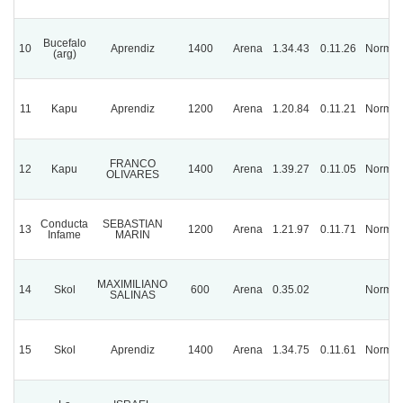
Bucefalo
10
Aprendiz
1400
Arena
1.34.43
0.11.26
Normal
(arg)
11
Kapu
Aprendiz
1200
Arena
1.20.84
0.11.21
Normal
FRANCO
12
Kapu
1400
Arena
1.39.27
0.11.05
Normal
OLIVARES
Conducta
SEBASTIAN
13
1200
Arena
1.21.97
0.11.71
Normal
Infame
MARIN
MAXIMILIANO
14
Skol
600
Arena
0.35.02
Normal
SALINAS
15
Skol
Aprendiz
1400
Arena
1.34.75
0.11.61
Normal