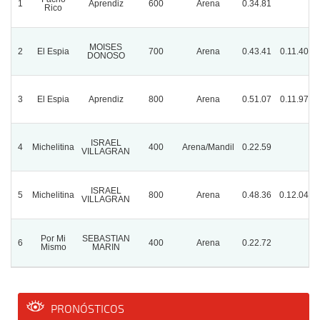
1
Aprendiz
600
Arena
0.34.81
Rico
MOISES
2
El Espia
700
Arena
0.43.41
0.11.40
DONOSO
3
El Espia
Aprendiz
800
Arena
0.51.07
0.11.97
ISRAEL
4
Michelitina
400
Arena/Mandil
0.22.59
VILLAGRAN
ISRAEL
5
Michelitina
800
Arena
0.48.36
0.12.04
VILLAGRAN
Por Mi
SEBASTIAN
6
400
Arena
0.22.72
Mismo
MARIN
PRONÓSTICOS