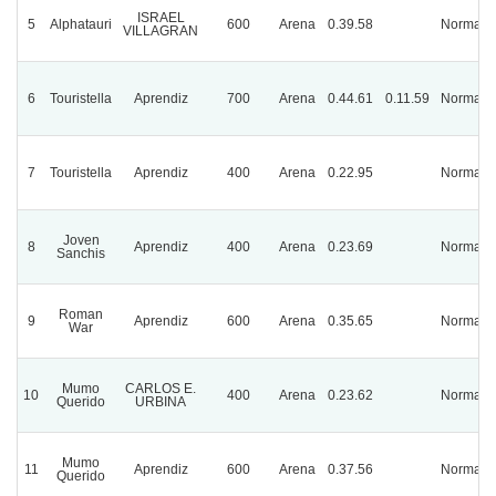
ISRAEL
5
Alphatauri
600
Arena
0.39.58
Normal
VILLAGRAN
6
Touristella
Aprendiz
700
Arena
0.44.61
0.11.59
Normal
7
Touristella
Aprendiz
400
Arena
0.22.95
Normal
Joven
8
Aprendiz
400
Arena
0.23.69
Normal
Sanchis
Roman
9
Aprendiz
600
Arena
0.35.65
Normal
War
Mumo
CARLOS E.
10
400
Arena
0.23.62
Normal
Querido
URBINA
Mumo
11
Aprendiz
600
Arena
0.37.56
Normal
Querido