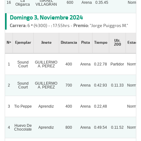
La
ISRAEL
16
600
Arena
0.35.45
Normal
Oligarca
VILLAGRAN
Domingo 3, Noviembre 2024
Carrera:
6 ª (4300) -
:
17:55hrs -
Premio:
"Jorge Puiggros M."
Ult.
Nº
Ejemplar
Jinete
Distancia
Pista
Tiempo
Estado
200
Sound
GUILLERMO
1
400
Arena
0.22.78
Partidor
Normal
Court
A. PEREZ
Sound
GUILLERMO
2
700
Arena
0.42.93
0.11.33
Normal
Court
A. PEREZ
3
Tio Peppe
Aprendiz
400
Arena
0.22,48
Normal
Huevo De
4
Aprendiz
800
Arena
0.49.54
0.11.52
Normal
Chocolate