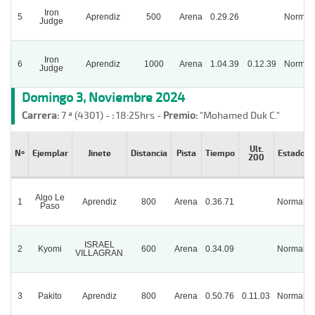
Iron
5
Aprendiz
500
Arena
0.29.26
Normal
Judge
Iron
6
Aprendiz
1000
Arena
1.04.39
0.12.39
Normal
Judge
Domingo 3, Noviembre 2024
Carrera:
7 ª (4301) -
:
18:25hrs -
Premio:
"Mohamed Duk C."
Ult.
Nº
Ejemplar
Jinete
Distancia
Pista
Tiempo
Estado
200
Algo Le
1
Aprendiz
800
Arena
0.36.71
Normal
Paso
ISRAEL
2
Kyomi
600
Arena
0.34.09
Normal
VILLAGRAN
3
Pakito
Aprendiz
800
Arena
0.50.76
0.11.03
Normal