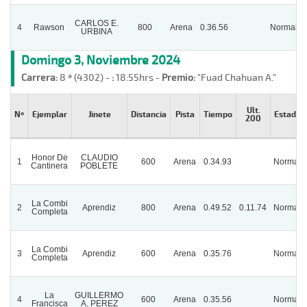
CARLOS E.
4
Rawson
800
Arena
0.36.56
Normal
URBINA
Domingo 3, Noviembre 2024
Carrera:
8 ª (4302) -
:
18:55hrs -
Premio:
"Fuad Chahuan A."
Ult.
Nº
Ejemplar
Jinete
Distancia
Pista
Tiempo
Estado
200
Honor De
CLAUDIO
1
600
Arena
0.34.93
Normal
Cantinera
POBLETE
La Combi
2
Aprendiz
800
Arena
0.49.52
0.11.74
Normal
Completa
La Combi
3
Aprendiz
600
Arena
0.35.76
Normal
Completa
La
GUILLERMO
4
600
Arena
0.35.56
Normal
Francisca
A. PEREZ