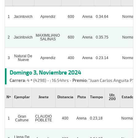
1
Jacintovich
Aprendiz
600
Arena
0.34.64
Normal
MAXIMILIANO
2
Jacintovich
600
Arena
0.35.75
Normal
SALINAS
Natural De
3
Aprendiz
400
Arena
0.23.14
Normal
Nueve
Domingo 3, Noviembre 2024
Carrera:
4 ª (4298) -
:
16:54hrs -
Premio:
"Juan Carlos Anguita P."
Ult.
Nº
Ejemplar
Jinete
Distancia
Pista
Tiempo
Estado
200
Gran
CLAUDIO
1
400
Arena
0.23,18
Normal
Cafrune
POBLETE
Llena De