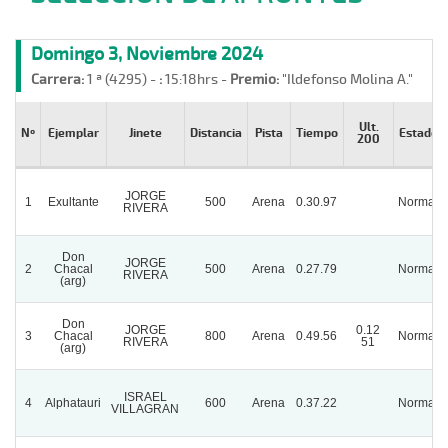
Domingo 3, Noviembre 2024
Carrera:
1 ª (4295) -
:
15:18hrs -
Premio:
"Ildefonso Molina A."
Ult.
Nº
Ejemplar
Jinete
Distancia
Pista
Tiempo
Estado
200
JORGE
1
Exultante
500
Arena
0.30.97
Normal
RIVERA
Don
JORGE
2
Chacal
500
Arena
0.27.79
Normal
RIVERA
(arg)
Don
JORGE
0.12
3
Chacal
800
Arena
0.49.56
Normal
RIVERA
51
(arg)
ISRAEL
4
Alphatauri
600
Arena
0.37.22
Normal
VILLAGRAN