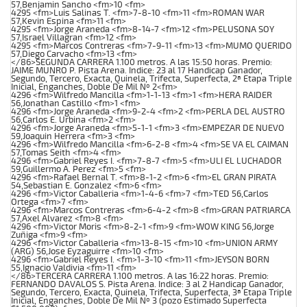
57,Benjamin Sancho <fm>10 <fm>
4295 <fm>Luis Salinas T. <fm>7-8-10 <fm>11 <fm>ROMAN WAR
57,Kevin Espina <fm>11 <fm>
4295 <fm>Jorge Araneda <fm>8-14-7 <fm>12 <fm>PELUSONA SOY
57,Israel Villagran <fm>12 <fm>
4295 <fm>Marcos Contreras <fm>7-9-11 <fm>13 <fm>MUMO QUERIDO
57,Diego Carvacho <fm>13 <fm>
</86>SEGUNDA CARRERA 1.100 metros. A las 15:50 horas. Premio:
JAIME MUNRO P. Pista Arena. Indice: 23 al 17 Handicap Ganador,
Segundo, Tercero, Exacta, Quinela, Trifecta, Superfecta, 2ª Etapa Triple
Inicial, Enganches, Doble De Mil Nº 2<fm>
4296 <fm>Wilfredo Mancilla <fm>1-1-13 <fm>1 <fm>HERA RAIDER
56,Jonathan Castillo <fm>1 <fm>
4296 <fm>Jorge Araneda <fm>9-2-4 <fm>2 <fm>PERLA DEL AUSTRO
56,Carlos E. Urbina <fm>2 <fm>
4296 <fm>Jorge Araneda <fm>5-1-1 <fm>3 <fm>EMPEZAR DE NUEVO
59,Joaquin Herrera <fm>3 <fm>
4296 <fm>Wilfredo Mancilla <fm>6-2-8 <fm>4 <fm>SE VA EL CAIMAN
57,Tomas Seith <fm>4 <fm>
4296 <fm>Gabriel Reyes I. <fm>7-8-7 <fm>5 <fm>ULI EL LUCHADOR
59,Guillermo A. Perez <fm>5 <fm>
4296 <fm>Rafael Bernal T. <fm>8-1-2 <fm>6 <fm>EL GRAN PIRATA
54,Sebastian E. Gonzalez <fm>6 <fm>
4296 <fm>Victor Caballeria <fm>1-4-6 <fm>7 <fm>TED 56,Carlos
Ortega <fm>7 <fm>
4296 <fm>Marcos Contreras <fm>6-4-2 <fm>8 <fm>GRAN PATRIARCA
57,Axel Alvarez <fm>8 <fm>
4296 <fm>Victor Moris <fm>8-2-1 <fm>9 <fm>WOW KING 56,Jorge
Zuñiga <fm>9 <fm>
4296 <fm>Victor Caballeria <fm>13-8-15 <fm>10 <fm>UNION ARMY
(ARG) 56,Jose Eyzaguirre <fm>10 <fm>
4296 <fm>Gabriel Reyes I. <fm>1-3-10 <fm>11 <fm>JEYSON BORN
55,Ignacio Valdivia <fm>11 <fm>
</86>TERCERA CARRERA 1.100 metros. A las 16:22 horas. Premio:
FERNANDO DAVALOS S. Pista Arena. Indice: 3 al 2 Handicap Ganador,
Segundo, Tercero, Exacta, Quinela, Trifecta, Superfecta, 3ª Etapa Triple
Inicial, Enganches, Doble De Mil Nº 3 (pozo Estimado Superfecta