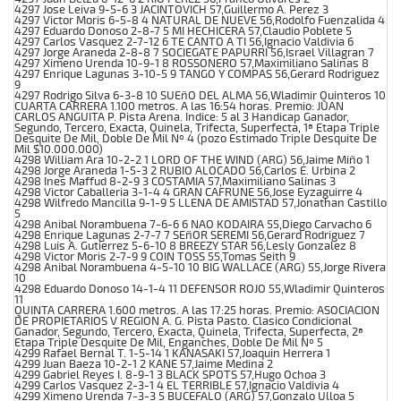
4297 Jose Leiva 9-5-6 3 JACINTOVICH 57,Guillermo A. Perez 3
4297 Victor Moris 6-5-8 4 NATURAL DE NUEVE 56,Rodolfo Fuenzalida 4
4297 Eduardo Donoso 2-8-7 5 MI HECHICERA 57,Claudio Poblete 5
4297 Carlos Vasquez 2-7-12 6 TE CANTO A TI 56,Ignacio Valdivia 6
4297 Jorge Araneda 2-8-8 7 SOCIEGATE PAPURRI 56,Israel Villagran 7
4297 Ximeno Urenda 10-9-1 8 ROSSONERO 57,Maximiliano Salinas 8
4297 Enrique Lagunas 3-10-5 9 TANGO Y COMPAS 56,Gerard Rodriguez
9
4297 Rodrigo Silva 6-3-8 10 SUEñO DEL ALMA 56,Wladimir Quinteros 10
CUARTA CARRERA 1.100 metros. A las 16:54 horas. Premio: JUAN
CARLOS ANGUITA P. Pista Arena. Indice: 5 al 3 Handicap Ganador,
Segundo, Tercero, Exacta, Quinela, Trifecta, Superfecta, 1ª Etapa Triple
Desquite De Mil, Doble De Mil Nº 4 (pozo Estimado Triple Desquite De
Mil $10.000.000)
4298 William Ara 10-2-2 1 LORD OF THE WIND (ARG) 56,Jaime Miño 1
4298 Jorge Araneda 1-5-3 2 RUBIO ALOCADO 56,Carlos E. Urbina 2
4298 Ines Maffud 8-2-9 3 COSTAMIA 57,Maximiliano Salinas 3
4298 Victor Caballeria 3-1-4 4 GRAN CAFRUNE 56,Jose Eyzaguirre 4
4298 Wilfredo Mancilla 9-1-9 5 LLENA DE AMISTAD 57,Jonathan Castillo
5
4298 Anibal Norambuena 7-6-6 6 NAO KODAIRA 55,Diego Carvacho 6
4298 Enrique Lagunas 2-7-7 7 SEñOR SEREMI 56,Gerard Rodriguez 7
4298 Luis A. Gutierrez 5-6-10 8 BREEZY STAR 56,Lesly Gonzalez 8
4298 Victor Moris 2-7-9 9 COIN TOSS 55,Tomas Seith 9
4298 Anibal Norambuena 4-5-10 10 BIG WALLACE (ARG) 55,Jorge Rivera
10
4298 Eduardo Donoso 14-1-4 11 DEFENSOR ROJO 55,Wladimir Quinteros
11
QUINTA CARRERA 1.600 metros. A las 17:25 horas. Premio: ASOCIACION
DE PROPIETARIOS V REGION A. G. Pista Pasto. Clasico Condicional
Ganador, Segundo, Tercero, Exacta, Quinela, Trifecta, Superfecta, 2ª
Etapa Triple Desquite De Mil, Enganches, Doble De Mil Nº 5
4299 Rafael Bernal T. 1-5-14 1 KANASAKI 57,Joaquin Herrera 1
4299 Juan Baeza 10-2-1 2 KANE 57,Jaime Medina 2
4299 Gabriel Reyes I. 8-9-1 3 BLACK SPOTS 57,Hugo Ochoa 3
4299 Carlos Vasquez 2-3-1 4 EL TERRIBLE 57,Ignacio Valdivia 4
4299 Ximeno Urenda 7-3-3 5 BUCEFALO (ARG) 57,Gonzalo Ulloa 5