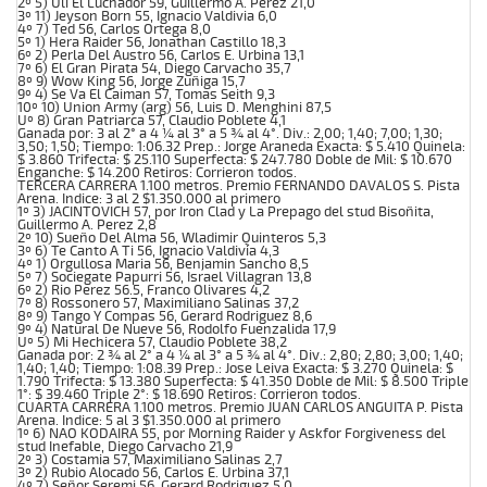
2º 5) Uli El Luchador 59, Guillermo A. Perez 21,0
3º 11) Jeyson Born 55, Ignacio Valdivia 6,0
4º 7) Ted 56, Carlos Ortega 8,0
5º 1) Hera Raider 56, Jonathan Castillo 18,3
6º 2) Perla Del Austro 56, Carlos E. Urbina 13,1
7º 6) El Gran Pirata 54, Diego Carvacho 35,7
8º 9) Wow King 56, Jorge Zuñiga 15,7
9º 4) Se Va El Caiman 57, Tomas Seith 9,3
10º 10) Union Army (arg) 56, Luis D. Menghini 87,5
Uº 8) Gran Patriarca 57, Claudio Poblete 4,1
Ganada por: 3 al 2° a 4 ¼ al 3° a 5 ¾ al 4°. Div.: 2,00; 1,40; 7,00; 1,30;
3,50; 1,50; Tiempo: 1:06.32 Prep.: Jorge Araneda Exacta: $ 5.410 Quinela:
$ 3.860 Trifecta: $ 25.110 Superfecta: $ 247.780 Doble de Mil: $ 10.670
Enganche: $ 14.200 Retiros: Corrieron todos.
TERCERA CARRERA 1.100 metros. Premio FERNANDO DAVALOS S. Pista
Arena. Indice: 3 al 2 $1.350.000 al primero
1º 3) JACINTOVICH 57, por Iron Clad y La Prepago del stud Bisoñita,
Guillermo A. Perez 2,8
2º 10) Sueño Del Alma 56, Wladimir Quinteros 5,3
3º 6) Te Canto A Ti 56, Ignacio Valdivia 4,3
4º 1) Orgullosa Maria 56, Benjamin Sancho 8,5
5º 7) Sociegate Papurri 56, Israel Villagran 13,8
6º 2) Rio Perez 56.5, Franco Olivares 4,2
7º 8) Rossonero 57, Maximiliano Salinas 37,2
8º 9) Tango Y Compas 56, Gerard Rodriguez 8,6
9º 4) Natural De Nueve 56, Rodolfo Fuenzalida 17,9
Uº 5) Mi Hechicera 57, Claudio Poblete 38,2
Ganada por: 2 ¾ al 2° a 4 ¼ al 3° a 5 ¾ al 4°. Div.: 2,80; 2,80; 3,00; 1,40;
1,40; 1,40; Tiempo: 1:08.39 Prep.: Jose Leiva Exacta: $ 3.270 Quinela: $
1.790 Trifecta: $ 13.380 Superfecta: $ 41.350 Doble de Mil: $ 8.500 Triple
1°: $ 39.460 Triple 2°: $ 18.690 Retiros: Corrieron todos.
CUARTA CARRERA 1.100 metros. Premio JUAN CARLOS ANGUITA P. Pista
Arena. Indice: 5 al 3 $1.350.000 al primero
1º 6) NAO KODAIRA 55, por Morning Raider y Askfor Forgiveness del
stud Inefable, Diego Carvacho 21,9
2º 3) Costamia 57, Maximiliano Salinas 2,7
3º 2) Rubio Alocado 56, Carlos E. Urbina 37,1
4º 7) Señor Seremi 56, Gerard Rodriguez 5,0