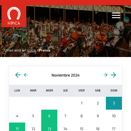
Usted está en:
Inicio
Prensa
Noviembre 2024
LUN
MAR
MIER
JUE
VIER
SAB
DOM
1
2
3
4
5
6
7
8
9
10
11
12
13
14
15
16
17