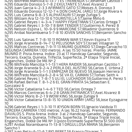
4295 Wilfredo Mancilla 4-13-7 1 ES TREMENDA 57,Jonathan Castillo 1
4295 Eduardo Donoso 5-7-8 2 EXULTANTE 57,Axel Alvarez 2
4295 Juan Garcia 4-2-3 3 AFIRMATE GATO 57,Moises A. Donoso 3
4295 Eduardo Donoso 12-12-7 4 DON CHACAL (ARG) 57,Jorge Rivera 4
4295 Luis Catena 9-8-3 5 ALPHATAURI 57,Jorge Zuñiga 5
4295 William Ara 12-13-10 6 TOURISTELLA 57,Jaime Miño 6
4295 Gabriel Reyes I. 4-3-4 7 HAPPY FISHETMAN 57,Carlos Ortega 7
4295 Gabriel Reyes I. 3-10-7 8 BAR TENDER 57,Guillermo A. Perez 8
4295 Nelson Espina L. 10-9-9 9 MARCONE 57,Wladimir Quinteros 9
4295 Anibal Norambuena 5-7-8 10 JOVEN SANCHIS 57,Benjamin Sancho
10
4295 Luis Salinas T. 7-8-10 11 ROMAN WAR 57,Kevin Espina 11
4295 Jorge Araneda 8-14-7 12 PELUSONA SOY 57,Israel Villagran 12
4295 Marcos Contreras 7-9-11 13 MUMO QUERIDO 57,Diego Carvacho 13
SEGUNDA CARRERA 1.100 metros. A las 15:50 horas. Premio: JAIME
MUNRO P. Pista Arena. Indice: 23 al 17 Handicap Ganador, Segundo,
Tercero, Exacta, Quinela, Trifecta, Superfecta, 2ª Etapa Triple Inicial,
Enganches, Doble De Mil Nº 2
4296 Wilfredo Mancilla 1-1-13 1 HERA RAIDER 56,Jonathan Castillo 1
4296 Jorge Araneda 9-2-4 2 PERLA DEL AUSTRO 56,Carlos E. Urbina 2
4296 Jorge Araneda 5-1-1 3 EMPEZAR DE NUEVO 59,Joaquin Herrera 3
4296 Wilfredo Mancilla 6-2-8 4 SE VA EL CAIMAN 57,Tomas Seith 4
4296 Gabriel Reyes I. 7-8-7 5 ULI EL LUCHADOR 59,Guillermo A. Perez 5
4296 Rafael Bernal T. 8-1-2 6 EL GRAN PIRATA 54,Sebastian E.
Gonzalez 6
4296 Victor Caballeria 1-4-6 7 TED 56,Carlos Ortega 7
4296 Marcos Contreras 6-4-2 8 GRAN PATRIARCA 57,Axel Alvarez 8
4296 Victor Moris 8-2-1 9 WOW KING 56,Jorge Zuñiga 9
4296 Victor Caballeria 13-8-15 10 UNION ARMY (ARG) 56,Jose Eyzaguirre
10
4296 Gabriel Reyes I. 1-3-10 11 JEYSON BORN 55,Ignacio Valdivia 11
TERCERA CARRERA 1.100 metros. A las 16:22 horas. Premio: FERNANDO
DAVALOS S. Pista Arena. Indice: 3 al 2 Handicap Ganador, Segundo,
Tercero, Exacta, Quinela, Trifecta, Superfecta, 3ª Etapa Triple Inicial,
Enganches, Doble De Mil Nº 3 (pozo Estimado Superfecta $1.500.000)
4297 Anibal Norambuena 11-13-8 1 ORGULLOSA MARIA 56,Benjamin
Sancho 1
4297 Juan Belzu 6-12-6 2 RIO PEREZ 56,Franco Olivares 2