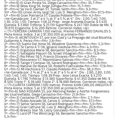
7º <fm>6) El Gran Pirata 54, Diego Carvacho<fm><fm> 35,7<fm>
8º <fm>9) Wow King 56, Jorge Zuñiga<fm><fm> 15,7<fm>
9º <fm>4) Se Va El Caiman 57, Tomas Seith<fm><fm> 9,3<fm>
10º <fm>10) Union Army (arg) 56, Luis D. Menghini<fm><fm> 87,5<fm>
Uº <fm>8) Gran Patriarca 57, Claudio Poblete<fm><fm> 4,1<fm>
<te>Ganada por: 3 al 2° a 4 ¼ al 3° a 5 ¾ al 4°. Div.: 2,00; 1,40; 7,00;
1,30; 3,50; 1,50; Tiempo: 1:06.32 Prep.: Jorge Araneda Exacta: $ 5.410
Quinela: $ 3.860 Trifecta: $ 25.110 Superfecta: $ 247.780 Doble de Mil: $
10.670 Enganche: $ 14.200 Retiros: Corrieron todos.<ql>
</71>TERCERA CARRERA 1.100 metros. Premio FERNANDO DAVALOS S.
Pista Arena. Indice: 3 al 2 $1.350.000 al primero<fm>
1º<fm>3) JACINTOVICH 57, por Iron Clad y La Prepago del stud Bisoñita,
Guillermo A. Perez<fm><fm> 2,8<fm>
2º <fm>10) Sueño Del Alma 56, Wladimir Quinteros<fm><fm> 5,3<fm>
3º <fm>6) Te Canto A Ti 56, Ignacio Valdivia<fm><fm> 4,3<fm>
4º <fm>1) Orgullosa Maria 56, Benjamin Sancho<fm><fm> 8,5<fm>
5º <fm>7) Sociegate Papurri 56, Israel Villagran<fm><fm> 13,8<fm>
6º <fm>2) Rio Perez 56.5, Franco Olivares<fm><fm> 4,2<fm>
7º <fm>8) Rossonero 57, Maximiliano Salinas<fm><fm> 37,2<fm>
8º <fm>9) Tango Y Compas 56, Gerard Rodriguez<fm><fm> 8,6<fm>
9º <fm>4) Natural De Nueve 56, Rodolfo Fuenzalida<fm><fm> 17,9<fm>
Uº <fm>5) Mi Hechicera 57, Claudio Poblete<fm><fm> 38,2<fm>
<te>Ganada por: 2 ¾ al 2° a 4 ¼ al 3° a 5 ¾ al 4°. Div.: 2,80; 2,80; 3,00;
1,40; 1,40; 1,40; Tiempo: 1:08.39 Prep.: Jose Leiva Exacta: $ 3.270
Quinela: $ 1.790 Trifecta: $ 13.380 Superfecta: $ 41.350 Doble de Mil: $
8.500 Triple 1°: $ 39.460 Triple 2°: $ 18.690 Retiros: Corrieron todos.<ql>
</71>CUARTA CARRERA 1.100 metros. Premio JUAN CARLOS ANGUITA P.
Pista Arena. Indice: 5 al 3 $1.350.000 al primero<fm>
1º<fm>6) NAO KODAIRA 55, por Morning Raider y Askfor Forgiveness
del stud Inefable, Diego Carvacho<fm><fm> 21,9<fm>
2º <fm>3) Costamia 57, Maximiliano Salinas<fm><fm> 2,7<fm>
3º <fm>2) Rubio Alocado 56, Carlos E. Urbina<fm><fm> 37,1<fm>
4º <fm>7) Señor Seremi 56, Gerard Rodriguez<fm><fm> 5,0<fm>
5º <fm>4) Gran Cafrune 56, Luis D. Menghini<fm><fm> 20,6<fm>
6º <fm>8) Breezy Star 56, Lesly Gonzalez<fm><fm> 4,9<fm>
7º <fm>1) Lord Of The Wind (arg) 56, Benjamin Sancho<fm><fm>
5,3<fm>