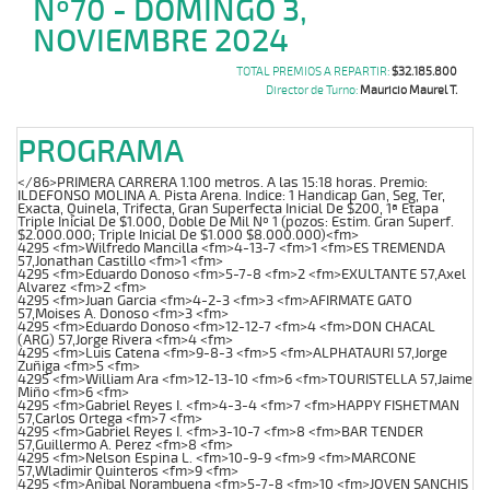
Nº70 - DOMINGO 3,
NOVIEMBRE 2024
TOTAL PREMIOS A REPARTIR:
$32.185.800
Director de Turno:
Mauricio Maurel T.
PROGRAMA
</86>PRIMERA CARRERA 1.100 metros. A las 15:18 horas. Premio:
ILDEFONSO MOLINA A. Pista Arena. Indice: 1 Handicap Gan, Seg, Ter,
Exacta, Quinela, Trifecta, Gran Superfecta Inicial De $200, 1ª Etapa
Triple Inicial De $1.000, Doble De Mil Nº 1 (pozos: Estim. Gran Superf.
$2.000.000; Triple Inicial De $1.000 $8.000.000)<fm>
4295 <fm>Wilfredo Mancilla <fm>4-13-7 <fm>1 <fm>ES TREMENDA
57,Jonathan Castillo <fm>1 <fm>
4295 <fm>Eduardo Donoso <fm>5-7-8 <fm>2 <fm>EXULTANTE 57,Axel
Alvarez <fm>2 <fm>
4295 <fm>Juan Garcia <fm>4-2-3 <fm>3 <fm>AFIRMATE GATO
57,Moises A. Donoso <fm>3 <fm>
4295 <fm>Eduardo Donoso <fm>12-12-7 <fm>4 <fm>DON CHACAL
(ARG) 57,Jorge Rivera <fm>4 <fm>
4295 <fm>Luis Catena <fm>9-8-3 <fm>5 <fm>ALPHATAURI 57,Jorge
Zuñiga <fm>5 <fm>
4295 <fm>William Ara <fm>12-13-10 <fm>6 <fm>TOURISTELLA 57,Jaime
Miño <fm>6 <fm>
4295 <fm>Gabriel Reyes I. <fm>4-3-4 <fm>7 <fm>HAPPY FISHETMAN
57,Carlos Ortega <fm>7 <fm>
4295 <fm>Gabriel Reyes I. <fm>3-10-7 <fm>8 <fm>BAR TENDER
57,Guillermo A. Perez <fm>8 <fm>
4295 <fm>Nelson Espina L. <fm>10-9-9 <fm>9 <fm>MARCONE
57,Wladimir Quinteros <fm>9 <fm>
4295 <fm>Anibal Norambuena <fm>5-7-8 <fm>10 <fm>JOVEN SANCHIS