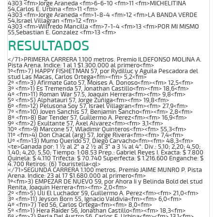
4303 <fm>Jorge Araneda <fm>6-6-10 <fm>11 <fm>MICHELITINA
54,Carlos E. Urbina <fm>11 <fm>
4303 <fm>Jorge Araneda <fm>1-8-4 <fm>12 <fm>LA BANDA VERDE
54,Israel Villagran <fm>12 <fm>
4303 <fm>Wilfredo Mancilla <fm>7-1-4 <fm>13 <fm>POR MI MISMO
55,Sebastian E. Gonzalez <fm>13 <fm>
RESULTADOS
</71>PRIMERA CARRERA 1.100 metros. Premio ILDEFONSO MOLINA A.
Pista Arena. Indice: 1 al 1 $1.300.000 al primero<fm>
1º<fm>7) HAPPY FISHETMAN 57, por Rydilluc y Aguila Pescadora del
stud Las Macas, Carlos Ortega<fm><fm> 5,2<fm>
2º <fm>3) Afirmate Gato 57, Moises A. Donoso<fm><fm> 12,5<fm>
3º <fm>1) Es Tremenda 57, Jonathan Castillo<fm><fm> 18,6<fm>
4º <fm>11) Roman War 57.5, Joaquin Herrera<fm><fm> 9,8<fm>
5º <fm>5) Alphatauri 57, Jorge Zuñiga<fm><fm> 19,8<fm>
6º <fm>12) Pelusona Soy 57, Israel Villagran<fm><fm> 27,9<fm>
7º <fm>10) Joven Sanchis 57, Benjamin Sancho<fm><fm> 2,8<fm>
8º <fm>8) Bar Tender 57, Guillermo A. Perez<fm><fm> 16,9<fm>
9º <fm>2) Exultante 57, Axel Alvarez<fm><fm> 3,1<fm>
10º <fm>9) Marcone 57, Wladimir Quinteros<fm><fm> 55,3<fm>
11º <fm>4) Don Chacal (arg) 57, Jorge Rivera<fm><fm> 7,4<fm>
Uº <fm>13) Mumo Querido 57, Diego Carvacho<fm><fm> 48,3<fm>
<te>Ganada por: 1 ½ al 2° a 2 ½ al 3° a 3 ¼ al 4°. Div.: 5,10; 2,20; 4,50;
1,40; 4,20; 5,50; Tiempo: 1:08.53 Prep.: Gabriel Reyes I. Exacta: $ 7.800
Quinela: $ 4.110 Trifecta: $ 70.740 Superfecta: $ 1.216.600 Enganche: $
4.700 Retiros: (6) Touristella<ql>
</71>SEGUNDA CARRERA 1.100 metros. Premio JAIME MUNRO P. Pista
Arena. Indice: 23 al 17 $1.680.000 al primero<fm>
1º<fm>3) EMPEZAR DE NUEVO 59, por Ahora Ii y Belinda Bold del stud
Renita, Joaquin Herrera<fm><fm> 2,0<fm>
2º <fm>5) Uli El Luchador 59, Guillermo A. Perez<fm><fm> 21,0<fm>
3º <fm>11) Jeyson Born 55, Ignacio Valdivia<fm><fm> 6,0<fm>
4º <fm>7) Ted 56, Carlos Ortega<fm><fm> 8,0<fm>
5º <fm>1) Hera Raider 56, Jonathan Castillo<fm><fm> 18,3<fm>
6º <fm>2) Perla Del Austro 56, Carlos E. Urbina<fm><fm> 13,1<fm>