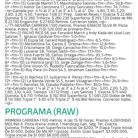
14º <fm>15) Grande Martin 57, Maximiliano Salinas<fm><fm> 59,8<fm>
Uº <fm>1) Honor De Cantinera 57, Lesly Gonzalez<fm><fm> 74,7<fm>
<te>Ganada por: 4 ¾ al 2° a 5 al 3° a 5 ¼ al 4°. Div.: 4,80; 3,30; 5,20;
3,80; 3,20; 4,50; Tiempo: 1:08.07 Prep.: Gabriel Reyes I. Exacta: $ 22.660
Quinela: $ 12.260 Trifecta: $ 260.230 Superfecta: $ 293.720 Doble de Mil:
$ 22.130 Enganche: $ 27.650 Retiros: Corrieron todos.<ql>
</71>NOVENA CARRERA 1.100 metros. Premio IGNACIO SILVA M. Pista
Arena. Indice: 15 al 11 $1.520.000 al primero<fm>
1º<fm>2) FACHO RICO 56, por Forward March y Indy Kada del stud Luis
Salinas T., Ignacio Valdivia<fm><fm> 5,0<fm>
2º <fm>5) El Espia 58, Gerard Rodriguez<fm><fm> 8,5<fm>
3º <fm>11) Michelitina 54, Carlos E. Urbina<fm><fm> 12,6<fm>
4º <fm>3) Crisromane 58, Diego Carvacho<fm><fm> 10,0<fm>
5º <fm>8) Luiverar 58, Tomas Seith<fm><fm> 17,1<fm>
6º <fm>7) Vino Fuerte 56, Carlos Ortega<fm><fm> 30,7<fm>
7º <fm>13) Por Mi Mismo 55, Maximiliano Salinas<fm><fm> 8,1<fm>
8º <fm>10) Le Peintre (arg) 55, Jorge Zuñiga<fm><fm> 5,6<fm>
9º <fm>9) One Vision 55, Rodolfo Fuenzalida<fm><fm> 3,9<fm>
10º <fm>6) Roy Para Un Poco 54.5, Jonathan Castillo<fm><fm>
10,9<fm>
11º <fm>4) El Nachito 57, Guillermo A. Perez<fm><fm> 8,4<fm>
12º <fm>12) La Banda Verde 55.5, Israel Villagran<fm><fm> 24,9<fm>
Uº <fm>1) Xenotes 56, Claudio Poblete<fm><fm> 36,0<fm>
<te>Ganada por: 1 ¼ al 2° a 1 ¾ al 3° a 2 ¾ al 4°. Div.: 5,00; 2,00; 5,20;
1,80; 3,10; 4,40; Tiempo: 1:07.12 Prep.: Luis Salinas T. Exacta: $ 11.440
Quinela: $ 6.710 Trifecta: $ 192.950 Superfecta: $ 1.081.220 Doble de Mil:
$ 131.580 Triple 1°: $ 85.470 Triple 2°: $ 46.960 Retiros: Corrieron todos.
<ql>
PROGRAMA (RAW)
PRIMERA CARRERA 1.100 metros. A las 15:18 horas. Premio: ILDEFONSO
MOLINA A. Pista Arena. Indice: 1 Handicap Gan, Seg, Ter, Exacta,
Quinela, Trifecta, Gran Superfecta Inicial De $200, 1ª Etapa Triple Inicial
De $1.000, Doble De Mil Nº 1 (pozos: Estim. Gran Superf. $2.000.000;
Triple Inicial De $1.000 $8.000.000)