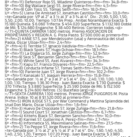
8º <fm>11) Defensor Rojo 55, Wladimir Quinteros<fm><fm> 34,8<fm>
9º <fm>10) Big Wallace (arg) 55, Jorge Rivera<fm><fm> 4,5<fm>
10º <fm>9) Coin Toss 55, Tomas Seith<fm><fm> 18,0<fm>
Uº <fm>5) Llena De Amistad 57, Jonathan Castillo<fm><fm> 33,0<fm>
<te>Ganada por: VP al 2° a 3 ½ al 3° a 3 ¾ al 4°. Div.: 21,90; 5,00; 1,50;
5,50; 2,00; 10,00; Tiempo: 1:07.64 Prep.: Anibal Norambuena Exacta: $
15.180 Quinela: $ 6.060 Trifecta: $ 454.020 Superfecta: $ 1.132.180 Doble
de Mil: $ 124.680 Enganche: $ 38.400 Retiros: Corrieron todos.<ql>
</71>QUINTA CARRERA 1.600 metros. Premio ASOCIACION DE
PROPIETARIOS V REGION A. G. Pista Pasto. $7.500.000 al primero<fm>
1º<fm>2) KANE 57.5, por Mendelssohn (usa) y Aeronautica del stud
Paola, Oscar Ulloa<fm><fm> 2,4<fm>
2º <fm>4) El Terrible 57, Ignacio Valdivia<fm><fm> 1,4<fm>
3º <fm>3) Black Spots 57, Hugo Ochoa<fm><fm> 18,1<fm>
4º <fm>11) La Oligarca 55, Jorge Zuñiga<fm><fm> 52,9<fm>
5º <fm>9) Skol 57, Benjamin Sancho<fm><fm> 12,4<fm>
6º <fm>6) White Sand 55, Axel Alvarez<fm><fm> 34,3<fm>
7º <fm>7) Kapu 57, Franco Olivares<fm><fm> 22,5<fm>
8º <fm>8) Conducta Infame 57, Tomas Seith<fm><fm> 124,6<fm>
9º <fm>10) Pariente Juan 57, Jorge Rivera<fm><fm> 102,2<fm>
Uº <fm>1) Kanasaki 57, Joaquin Herrera<fm><fm> 15,8<fm>
<te>Ganada por: ½ al 2° a 3 al 3° a 5 al 4°. Div.: 2,40; 1,10; 1,00; 1,00;
1,00; 1,10; Tiempo: 1:36.30 Prep.: Juan Baeza Exacta: $ 730 Quinela: $
370 Trifecta: $ 3.880 Superfecta: $ 25.590 Doble de Mil: $ 152.500
Enganche: $ 214.600 Retiros: (5) Bucefalo (arg)<ql>
</71>SEXTA CARRERA 1.100 metros. Premio JORGE PUIGGROS M. Pista
Arena. Indice: 10 al 8 $1.520.000 al primero<fm>
1º<fm>5) IRON JUDGE 57.5, por War Command y Mattina Splendida del
stud Don Mario, Oscar Ulloa<fm><fm> 1,6<fm>
2º <fm>3) Huevo De Chocolate 57, Jorge Zuñiga<fm><fm> 21,8<fm>
3º <fm>1) Sound Court 57, Jonathan Castillo<fm><fm> 6,7<fm>
4º <fm>4) Kitten`s Black 57, Benjamin Sancho<fm><fm> 10,0<fm>
5º <fm>8) Karmel 57, Guillermo A. Perez<fm><fm> 2,7<fm>
6º <fm>6) Informatica 55, Maximiliano Salinas<fm><fm> 27,5<fm>
Uº <fm>2) Tio Peppe 57, Jorge Rivera<fm><fm> 11,6<fm>
<te>Ganada por: 3 ½ al 2° a 4 ½ al 3° a 7 al 4°. Div.: 1,60; 1,40; 4,50;
1,40; 2,50; 1,20; Tiempo: 1:07.20 Prep.: Juan Baeza Exacta: $ 3.980