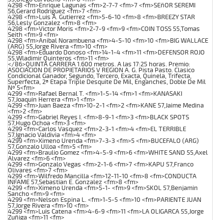
4298 <fm>Enrique Lagunas <fm>2-7-7 <fm>7 <fm>SEñOR SEREMI
56,Gerard Rodriguez <fm>7 <fm>
4298 <fm>Luis A. Gutierrez <fm>5-6-10 <fm>8 <fm>BREEZY STAR
56,Lesly Gonzalez <fm>8 <fm>
4298 <fm>Victor Moris <fm>2-7-9 <fm>9 <fm>COIN TOSS 55,Tomas
Seith <fm>9 <fm>
4298 <fm>Anibal Norambuena <fm>4-5-10 <fm>10 <fm>BIG WALLACE
(ARG) 55,Jorge Rivera <fm>10 <fm>
4298 <fm>Eduardo Donoso <fm>14-1-4 <fm>11 <fm>DEFENSOR ROJO
55,Wladimir Quinteros <fm>11 <fm>
</86>QUINTA CARRERA 1.600 metros. A las 17:25 horas. Premio:
ASOCIACION DE PROPIETARIOS V REGION A. G. Pista Pasto. Clasico
Condicional Ganador, Segundo, Tercero, Exacta, Quinela, Trifecta,
Superfecta, 2ª Etapa Triple Desquite De Mil, Enganches, Doble De Mil
Nº 5<fm>
4299 <fm>Rafael Bernal T. <fm>1-5-14 <fm>1 <fm>KANASAKI
57,Joaquin Herrera <fm>1 <fm>
4299 <fm>Juan Baeza <fm>10-2-1 <fm>2 <fm>KANE 57,Jaime Medina
<fm>2 <fm>
4299 <fm>Gabriel Reyes I. <fm>8-9-1 <fm>3 <fm>BLACK SPOTS
57,Hugo Ochoa <fm>3 <fm>
4299 <fm>Carlos Vasquez <fm>2-3-1 <fm>4 <fm>EL TERRIBLE
57,Ignacio Valdivia <fm>4 <fm>
4299 <fm>Ximeno Urenda <fm>7-3-3 <fm>5 <fm>BUCEFALO (ARG)
57,Gonzalo Ulloa <fm>5 <fm>
4299 <fm>Braulio Gomez <fm>4-5-9 <fm>6 <fm>WHITE SAND 55,Axel
Alvarez <fm>6 <fm>
4299 <fm>Gonzalo Vegas <fm>2-1-6 <fm>7 <fm>KAPU 57,Franco
Olivares <fm>7 <fm>
4299 <fm>Wilfredo Mancilla <fm>12-11-10 <fm>8 <fm>CONDUCTA
INFAME 57,Sebastian E. Gonzalez <fm>8 <fm>
4299 <fm>Ximeno Urenda <fm>5-1- <fm>9 <fm>SKOL 57,Benjamin
Sancho <fm>9 <fm>
4299 <fm>Nelson Espina L. <fm>1-5-5 <fm>10 <fm>PARIENTE JUAN
57,Jorge Rivera <fm>10 <fm>
4299 <fm>Luis Catena <fm>4-6-9 <fm>11 <fm>LA OLIGARCA 55,Jorge
Zuñiga <fm>11 <fm>