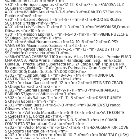
54,Jonathan Castillo <fm>6 <fm>
4301 <fm>Enrique Lagunas <fm>12-12-8 <fm>7 <fm>FAMOSA LUZ
56,Gerard Rodriguez <fm>7 <fm>
4301 <fm>William Ara <fm>3-3-9 <fm>8 <fm>PAKITO 57,Claudio
Poblete <fm>8 <fm>
4301 <fm>Gabriel Reyes I. <fm>1-8-7 <fm>9 <fm>ROJO BURGUES
56,Carlos Ortega <fm>9 <fm>
4301 <fm>Luis Salinas T. <fm>8-1-3 <fm>10 <fm>RAWSON 56,Franco
Olivares <fm>10 <fm>
4301 <fm>Nelson Espina L. <fm>1-5-10 <fm>11 <fm>VIENE PUELCHE
55,Diego Carvacho <fm>11 <fm>
4301 <fm>Anibal Norambuena <fm>14-10-6 <fm>12 <fm>GIPSY
VANNER 55,Maximiliano Salinas <fm>12 <fm>
4301 <fm>Carlos Vasquez <fm>7-3-5 <fm>13 <fm>DADDY TITO
55,Rodolfo Fuenzalida <fm>13 <fm>
</86>OCTAVA CARRERA 1.100 metros. A las 18:55 horas. Premio: FUAD
CHAHUAN A. Pista Arena. Indice: 1 Handicap Gan, Seg, Ter, Exacta,
Quinela, Trifecta, Gran Superfecta N°3, 2ª Etapa Gran Triple De Mil,
Enganches, Doble Del Zafe (pozos Estimados: Gran Superfecta N° 3
$2.000.000; Doble De Zafe $4.000.000)<fm>
4302 <fm>Luis Salinas T. <fm>8-10-7 <fm>1 <fm>HONOR DE
CANTINERA 57,Lesly Gonzalez <fm>1 <fm>
4302 <fm>Juan Garcia <fm>8-12-4 <fm>2 <fm>JUSTINSITO CRACK
57,Diego Carvacho <fm>2 <fm>
4302 <fm>Gabriel Reyes I. <fm>9-11-11 <fm>3 <fm>ARRANCATE
PAIRINO 57,Ignacio Valdivia <fm>3 <fm>
4302 <fm>Luis Salinas T. <fm>11-11-8 <fm>4 <fm>GRAN PUMITA
57,Kevin Espina <fm>4 <fm>
4302 <fm>Juan Belzu <fm>5-7-3 <fm>5 <fm>BAPKIZA 57,Franco
Olivares <fm>5 <fm>
4302 <fm>Wilfredo Mancilla <fm>6-9-13 <fm>6 <fm>YA TE CONTE
57,Sebastian E. Gonzalez <fm>6 <fm>
4302 <fm>Wilfredo Mancilla <fm>5-9-5 <fm>7 <fm>LA COMBI
COMPLETA 57,Jonathan Castillo <fm>7 <fm>
4302 <fm>Victor Moris <fm>6-12-7 <fm>8 <fm>EXAGGERATOR LOVE
57,Rodolfo Fuenzalida <fm>8 <fm>
4302 <fm>Alberto Ferrero <fm>10-10-7 <fm>9 <fm>ROM TALE (USA)
57,Jorge Zuñiga <fm>9 <fm>