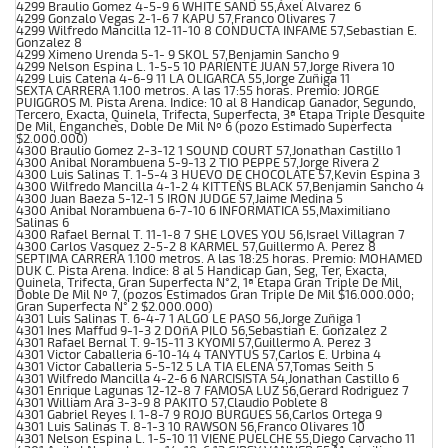
4299 Braulio Gomez 4-5-9 6 WHITE SAND 55,Axel Alvarez 6
4299 Gonzalo Vegas 2-1-6 7 KAPU 57,Franco Olivares 7
4299 Wilfredo Mancilla 12-11-10 8 CONDUCTA INFAME 57,Sebastian E.
Gonzalez 8
4299 Ximeno Urenda 5-1- 9 SKOL 57,Benjamin Sancho 9
4299 Nelson Espina L. 1-5-5 10 PARIENTE JUAN 57,Jorge Rivera 10
4299 Luis Catena 4-6-9 11 LA OLIGARCA 55,Jorge Zuñiga 11
SEXTA CARRERA 1.100 metros. A las 17:55 horas. Premio: JORGE
PUIGGROS M. Pista Arena. Indice: 10 al 8 Handicap Ganador, Segundo,
Tercero, Exacta, Quinela, Trifecta, Superfecta, 3ª Etapa Triple Desquite
De Mil, Enganches, Doble De Mil Nº 6 (pozo Estimado Superfecta
$2.000.000)
4300 Braulio Gomez 2-3-12 1 SOUND COURT 57,Jonathan Castillo 1
4300 Anibal Norambuena 5-9-13 2 TIO PEPPE 57,Jorge Rivera 2
4300 Luis Salinas T. 1-5-4 3 HUEVO DE CHOCOLATE 57,Kevin Espina 3
4300 Wilfredo Mancilla 4-1-2 4 KITTEN`S BLACK 57,Benjamin Sancho 4
4300 Juan Baeza 5-12-1 5 IRON JUDGE 57,Jaime Medina 5
4300 Anibal Norambuena 6-7-10 6 INFORMATICA 55,Maximiliano
Salinas 6
4300 Rafael Bernal T. 11-1-8 7 SHE LOVES YOU 56,Israel Villagran 7
4300 Carlos Vasquez 2-5-2 8 KARMEL 57,Guillermo A. Perez 8
SEPTIMA CARRERA 1.100 metros. A las 18:25 horas. Premio: MOHAMED
DUK C. Pista Arena. Indice: 8 al 5 Handicap Gan, Seg, Ter, Exacta,
Quinela, Trifecta, Gran Superfecta N°2, 1ª Etapa Gran Triple De Mil,
Doble De Mil Nº 7, (pozos Estimados Gran Triple De Mil $16.000.000;
Gran Superfecta N° 2 $2.000.000)
4301 Luis Salinas T. 6-4-7 1 ALGO LE PASO 56,Jorge Zuñiga 1
4301 Ines Maffud 9-1-3 2 DOñA PILO 56,Sebastian E. Gonzalez 2
4301 Rafael Bernal T. 9-15-11 3 KYOMI 57,Guillermo A. Perez 3
4301 Victor Caballeria 6-10-14 4 TANYTUS 57,Carlos E. Urbina 4
4301 Victor Caballeria 5-5-12 5 LA TIA ELENA 57,Tomas Seith 5
4301 Wilfredo Mancilla 4-2-6 6 NARCISISTA 54,Jonathan Castillo 6
4301 Enrique Lagunas 12-12-8 7 FAMOSA LUZ 56,Gerard Rodriguez 7
4301 William Ara 3-3-9 8 PAKITO 57,Claudio Poblete 8
4301 Gabriel Reyes I. 1-8-7 9 ROJO BURGUES 56,Carlos Ortega 9
4301 Luis Salinas T. 8-1-3 10 RAWSON 56,Franco Olivares 10
4301 Nelson Espina L. 1-5-10 11 VIENE PUELCHE 55,Diego Carvacho 11