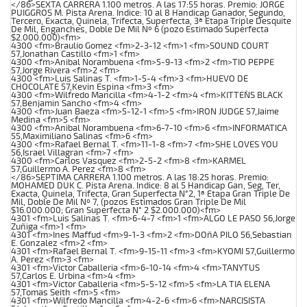
</86>SEXTA CARRERA 1.100 metros. A las 17:55 horas. Premio: JORGE
PUIGGROS M. Pista Arena. Indice: 10 al 8 Handicap Ganador, Segundo,
Tercero, Exacta, Quinela, Trifecta, Superfecta, 3ª Etapa Triple Desquite
De Mil, Enganches, Doble De Mil Nº 6 (pozo Estimado Superfecta
$2.000.000)<fm>
4300 <fm>Braulio Gomez <fm>2-3-12 <fm>1 <fm>SOUND COURT
57,Jonathan Castillo <fm>1 <fm>
4300 <fm>Anibal Norambuena <fm>5-9-13 <fm>2 <fm>TIO PEPPE
57,Jorge Rivera <fm>2 <fm>
4300 <fm>Luis Salinas T. <fm>1-5-4 <fm>3 <fm>HUEVO DE
CHOCOLATE 57,Kevin Espina <fm>3 <fm>
4300 <fm>Wilfredo Mancilla <fm>4-1-2 <fm>4 <fm>KITTEN`S BLACK
57,Benjamin Sancho <fm>4 <fm>
4300 <fm>Juan Baeza <fm>5-12-1 <fm>5 <fm>IRON JUDGE 57,Jaime
Medina <fm>5 <fm>
4300 <fm>Anibal Norambuena <fm>6-7-10 <fm>6 <fm>INFORMATICA
55,Maximiliano Salinas <fm>6 <fm>
4300 <fm>Rafael Bernal T. <fm>11-1-8 <fm>7 <fm>SHE LOVES YOU
56,Israel Villagran <fm>7 <fm>
4300 <fm>Carlos Vasquez <fm>2-5-2 <fm>8 <fm>KARMEL
57,Guillermo A. Perez <fm>8 <fm>
</86>SEPTIMA CARRERA 1.100 metros. A las 18:25 horas. Premio:
MOHAMED DUK C. Pista Arena. Indice: 8 al 5 Handicap Gan, Seg, Ter,
Exacta, Quinela, Trifecta, Gran Superfecta N°2, 1ª Etapa Gran Triple De
Mil, Doble De Mil Nº 7, (pozos Estimados Gran Triple De Mil
$16.000.000; Gran Superfecta N° 2 $2.000.000)<fm>
4301 <fm>Luis Salinas T. <fm>6-4-7 <fm>1 <fm>ALGO LE PASO 56,Jorge
Zuñiga <fm>1 <fm>
4301 <fm>Ines Maffud <fm>9-1-3 <fm>2 <fm>DOñA PILO 56,Sebastian
E. Gonzalez <fm>2 <fm>
4301 <fm>Rafael Bernal T. <fm>9-15-11 <fm>3 <fm>KYOMI 57,Guillermo
A. Perez <fm>3 <fm>
4301 <fm>Victor Caballeria <fm>6-10-14 <fm>4 <fm>TANYTUS
57,Carlos E. Urbina <fm>4 <fm>
4301 <fm>Victor Caballeria <fm>5-5-12 <fm>5 <fm>LA TIA ELENA
57,Tomas Seith <fm>5 <fm>
4301 <fm>Wilfredo Mancilla <fm>4-2-6 <fm>6 <fm>NARCISISTA