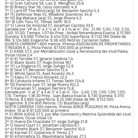
5º 4) Gran Cafrune 56, Luis D. Menghini 20,6
6º 8) Breezy Star 56, Lesly Gonzalez 4,9
7º 1) Lord Of The Wind (arg) 56, Benjamin Sancho 5,3
8º 11) Defensor Rojo 55, Wladimir Quinteros 34,8
9º 10) Big Wallace (arg) 55, Jorge Rivera 4,5
10º 9) Coin Toss 55, Tomas Seith 18,0
Uº 5) Llena De Amistad 57, Jonathan Castillo 33,0
Ganada por: VP al 2° a 3 ½ al 3° a 3 ¾ al 4°. Div.: 21,90; 5,00; 1,50; 5,50;
2,00; 10,00; Tiempo: 1:07.64 Prep.: Anibal Norambuena Exacta: $ 15.180
Quinela: $ 6.060 Trifecta: $ 454.020 Superfecta: $ 1.132.180 Doble de
Mil: $ 124.680 Enganche: $ 38.400 Retiros: Corrieron todos.
QUINTA CARRERA 1.600 metros. Premio ASOCIACION DE PROPIETARIOS
V REGION A. G. Pista Pasto. $7.500.000 al primero
1º 2) KANE 57.5, por Mendelssohn (usa) y Aeronautica del stud Paola,
Oscar Ulloa 2,4
2º 4) El Terrible 57, Ignacio Valdivia 1,4
3º 3) Black Spots 57, Hugo Ochoa 18,1
4º 11) La Oligarca 55, Jorge Zuñiga 52,9
5º 9) Skol 57, Benjamin Sancho 12,4
6º 6) White Sand 55, Axel Alvarez 34,3
7º 7) Kapu 57, Franco Olivares 22,5
8º 8) Conducta Infame 57, Tomas Seith 124,6
9º 10) Pariente Juan 57, Jorge Rivera 102,2
Uº 1) Kanasaki 57, Joaquin Herrera 15,8
Ganada por: ½ al 2° a 3 al 3° a 5 al 4°. Div.: 2,40; 1,10; 1,00; 1,00; 1,00;
1,10; Tiempo: 1:36.30 Prep.: Juan Baeza Exacta: $ 730 Quinela: $ 370
Trifecta: $ 3.880 Superfecta: $ 25.590 Doble de Mil: $ 152.500
Enganche: $ 214.600 Retiros: (5) Bucefalo (arg)
SEXTA CARRERA 1.100 metros. Premio JORGE PUIGGROS M. Pista Arena.
Indice: 10 al 8 $1.520.000 al primero
1º 5) IRON JUDGE 57.5, por War Command y Mattina Splendida del stud
Don Mario, Oscar Ulloa 1,6
2º 3) Huevo De Chocolate 57, Jorge Zuñiga 21,8
3º 1) Sound Court 57, Jonathan Castillo 6,7
4º 4) Kitten`s Black 57, Benjamin Sancho 10,0
5º 8) Karmel 57, Guillermo A. Perez 2,7
6º 6) Informatica 55, Maximiliano Salinas 27,5