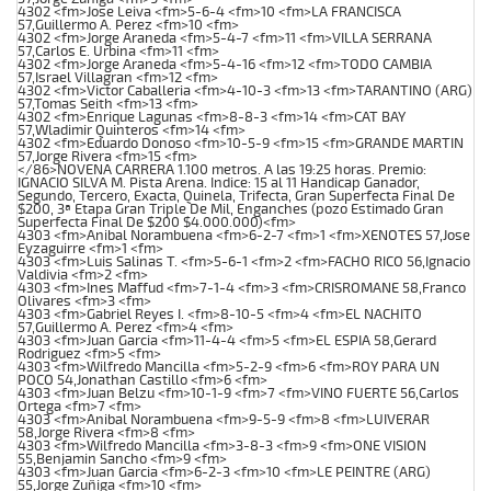
4302 <fm>Jose Leiva <fm>5-6-4 <fm>10 <fm>LA FRANCISCA
57,Guillermo A. Perez <fm>10 <fm>
4302 <fm>Jorge Araneda <fm>5-4-7 <fm>11 <fm>VILLA SERRANA
57,Carlos E. Urbina <fm>11 <fm>
4302 <fm>Jorge Araneda <fm>5-4-16 <fm>12 <fm>TODO CAMBIA
57,Israel Villagran <fm>12 <fm>
4302 <fm>Victor Caballeria <fm>4-10-3 <fm>13 <fm>TARANTINO (ARG)
57,Tomas Seith <fm>13 <fm>
4302 <fm>Enrique Lagunas <fm>8-8-3 <fm>14 <fm>CAT BAY
57,Wladimir Quinteros <fm>14 <fm>
4302 <fm>Eduardo Donoso <fm>10-5-9 <fm>15 <fm>GRANDE MARTIN
57,Jorge Rivera <fm>15 <fm>
</86>NOVENA CARRERA 1.100 metros. A las 19:25 horas. Premio:
IGNACIO SILVA M. Pista Arena. Indice: 15 al 11 Handicap Ganador,
Segundo, Tercero, Exacta, Quinela, Trifecta, Gran Superfecta Final De
$200, 3ª Etapa Gran Triple De Mil, Enganches (pozo Estimado Gran
Superfecta Final De $200 $4.000.000)<fm>
4303 <fm>Anibal Norambuena <fm>6-2-7 <fm>1 <fm>XENOTES 57,Jose
Eyzaguirre <fm>1 <fm>
4303 <fm>Luis Salinas T. <fm>5-6-1 <fm>2 <fm>FACHO RICO 56,Ignacio
Valdivia <fm>2 <fm>
4303 <fm>Ines Maffud <fm>7-1-4 <fm>3 <fm>CRISROMANE 58,Franco
Olivares <fm>3 <fm>
4303 <fm>Gabriel Reyes I. <fm>8-10-5 <fm>4 <fm>EL NACHITO
57,Guillermo A. Perez <fm>4 <fm>
4303 <fm>Juan Garcia <fm>11-4-4 <fm>5 <fm>EL ESPIA 58,Gerard
Rodriguez <fm>5 <fm>
4303 <fm>Wilfredo Mancilla <fm>5-2-9 <fm>6 <fm>ROY PARA UN
POCO 54,Jonathan Castillo <fm>6 <fm>
4303 <fm>Juan Belzu <fm>10-1-9 <fm>7 <fm>VINO FUERTE 56,Carlos
Ortega <fm>7 <fm>
4303 <fm>Anibal Norambuena <fm>9-5-9 <fm>8 <fm>LUIVERAR
58,Jorge Rivera <fm>8 <fm>
4303 <fm>Wilfredo Mancilla <fm>3-8-3 <fm>9 <fm>ONE VISION
55,Benjamin Sancho <fm>9 <fm>
4303 <fm>Juan Garcia <fm>6-2-3 <fm>10 <fm>LE PEINTRE (ARG)
55,Jorge Zuñiga <fm>10 <fm>