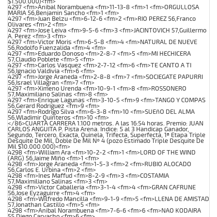
$1.500.000)<fm>
4297 <fm>Anibal Norambuena <fm>11-13-8 <fm>1 <fm>ORGULLOSA
MARIA 56,Benjamin Sancho <fm>1 <fm>
4297 <fm>Juan Belzu <fm>6-12-6 <fm>2 <fm>RIO PEREZ 56,Franco
Olivares <fm>2 <fm>
4297 <fm>Jose Leiva <fm>9-5-6 <fm>3 <fm>JACINTOVICH 57,Guillermo
A. Perez <fm>3 <fm>
4297 <fm>Victor Moris <fm>6-5-8 <fm>4 <fm>NATURAL DE NUEVE
56,Rodolfo Fuenzalida <fm>4 <fm>
4297 <fm>Eduardo Donoso <fm>2-8-7 <fm>5 <fm>MI HECHICERA
57,Claudio Poblete <fm>5 <fm>
4297 <fm>Carlos Vasquez <fm>2-7-12 <fm>6 <fm>TE CANTO A TI
56,Ignacio Valdivia <fm>6 <fm>
4297 <fm>Jorge Araneda <fm>2-8-8 <fm>7 <fm>SOCIEGATE PAPURRI
56,Israel Villagran <fm>7 <fm>
4297 <fm>Ximeno Urenda <fm>10-9-1 <fm>8 <fm>ROSSONERO
57,Maximiliano Salinas <fm>8 <fm>
4297 <fm>Enrique Lagunas <fm>3-10-5 <fm>9 <fm>TANGO Y COMPAS
56,Gerard Rodriguez <fm>9 <fm>
4297 <fm>Rodrigo Silva <fm>6-3-8 <fm>10 <fm>SUEñO DEL ALMA
56,Wladimir Quinteros <fm>10 <fm>
</86>CUARTA CARRERA 1.100 metros. A las 16:54 horas. Premio: JUAN
CARLOS ANGUITA P. Pista Arena. Indice: 5 al 3 Handicap Ganador,
Segundo, Tercero, Exacta, Quinela, Trifecta, Superfecta, 1ª Etapa Triple
Desquite De Mil, Doble De Mil Nº 4 (pozo Estimado Triple Desquite De
Mil $10.000.000)<fm>
4298 <fm>William Ara <fm>10-2-2 <fm>1 <fm>LORD OF THE WIND
(ARG) 56,Jaime Miño <fm>1 <fm>
4298 <fm>Jorge Araneda <fm>1-5-3 <fm>2 <fm>RUBIO ALOCADO
56,Carlos E. Urbina <fm>2 <fm>
4298 <fm>Ines Maffud <fm>8-2-9 <fm>3 <fm>COSTAMIA
57,Maximiliano Salinas <fm>3 <fm>
4298 <fm>Victor Caballeria <fm>3-1-4 <fm>4 <fm>GRAN CAFRUNE
56,Jose Eyzaguirre <fm>4 <fm>
4298 <fm>Wilfredo Mancilla <fm>9-1-9 <fm>5 <fm>LLENA DE AMISTAD
57,Jonathan Castillo <fm>5 <fm>
4298 <fm>Anibal Norambuena <fm>7-6-6 <fm>6 <fm>NAO KODAIRA
55,Diego Carvacho <fm>6 <fm>