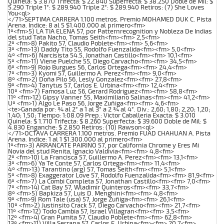
Quinela: $ 3.870 Trifecta: $ 22.840 Superfecta: $ 38.250 Doble de Mil: $
5.290 Triple 1°: $ 289.940 Triple 2°: $ 289.940 Retiros: (7) She Loves
You<ql>
</71>SEPTIMA CARRERA 1.100 metros. Premio MOHAMED DUK C. Pista
Arena. Indice: 8 al 5 $1.400.000 al primero<fm>
1º<fm>5) LA TIA ELENA 57, por Patternrecognition y Nobleza De Indias
del stud Tata Nacho, Tomas Seith<fm><fm> 2,5<fm>
2º <fm>8) Pakito 57, Claudio Poblete<fm><fm> 5,6<fm>
3º <fm>13) Daddy Tito 55, Rodolfo Fuenzalida<fm><fm> 5,0<fm>
4º <fm>6) Narcisista 54.5, Jonathan Castillo<fm><fm> 10,1<fm>
5º <fm>11) Viene Puelche 55, Diego Carvacho<fm><fm> 34,5<fm>
6º <fm>9) Rojo Burgues 56, Carlos Ortega<fm><fm> 24,4<fm>
7º <fm>3) Kyomi 57, Guillermo A. Perez<fm><fm> 9,0<fm>
8º <fm>2) Doña Pilo 56, Lesly Gonzalez<fm><fm> 27,8<fm>
9º <fm>4) Tanytus 57, Carlos E. Urbina<fm><fm> 12,4<fm>
10º <fm>7) Famosa Luz 56, Gerard Rodriguez<fm><fm> 58,8<fm>
11º <fm>12) Gipsy Vanner 55, Maximiliano Salinas<fm><fm> 41,2<fm>
Uº <fm>1) Algo Le Paso 56, Jorge Zuñiga<fm><fm> 4,6<fm>
<te>Ganada por: ¾ al 2° a 1 al 3° a 2 ¾ al 4°. Div.: 2,60; 1,80; 2,20; 1,20;
1,40; 1,50; Tiempo: 1:08.09 Prep.: Victor Caballeria Exacta: $ 3.010
Quinela: $ 1.710 Trifecta: $ 8.260 Superfecta: $ 39.600 Doble de Mil: $
4.830 Enganche: $ 2.850 Retiros: (10) Rawson<ql>
</71>OCTAVA CARRERA 1.100 metros. Premio FUAD CHAHUAN A. Pista
Arena. Indice: 1 al 1 $1.300.000 al primero<fm>
1º<fm>3) ARRANCATE PAIRINO 57, por California Chrome y Eres Mi
Novia del stud Renita, Ignacio Valdivia<fm><fm> 4,8<fm>
2º <fm>10) La Francisca 57, Guillermo A. Perez<fm><fm> 13,1<fm>
3º <fm>6) Ya Te Conte 57, Carlos Ortega<fm><fm> 11,4<fm>
4º <fm>13) Tarantino (arg) 57, Tomas Seith<fm><fm> 5,1<fm>
5º <fm>8) Exaggerator Love 57, Rodolfo Fuenzalida<fm><fm> 81,9<fm>
6º <fm>7) La Combi Completa 57, Jonathan Castillo<fm><fm> 7,0<fm>
7º <fm>14) Cat Bay 57, Wladimir Quinteros<fm><fm> 33,7<fm>
8º <fm>5) Bapkiza 57, Luis D. Menghini<fm><fm> 4,8<fm>
9º <fm>9) Rom Tale (usa) 57, Jorge Zuñiga<fm><fm> 26,1<fm>
10º <fm>2) Justinsito Crack 57, Diego Carvacho<fm><fm> 21,7<fm>
11º <fm>12) Todo Cambia 57, Israel Villagran<fm><fm> 3,5<fm>
12º <fm>4) Gran Pumita 57, Claudio Poblete<fm><fm> 62,8<fm>
13º <fm>11) Villa Serrana 57, Carlos E. Urbina<fm><fm> 20,7<fm>