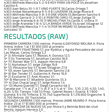
4303 Wilfredo Mancilla 5-2-9 6 ROY PARA UN POCO 54,Jonathan
Castillo 6
4303 Juan Belzu 10-1-9 7 VINO FUERTE 56,Carlos Ortega 7
4303 Anibal Norambuena 9-5-9 8 LUIVERAR 58,Jorge Rivera 8
4303 Wilfredo Mancilla 3-8-3 9 ONE VISION 55,Benjamin Sancho 9
4303 Juan Garcia 6-2-3 10 LE PEINTRE (ARG) 55,Jorge Zuñiga 10
4303 Jorge Araneda 6-6-10 11 MICHELITINA 54,Carlos E. Urbina 11
4303 Jorge Araneda 1-8-4 12 LA BANDA VERDE 54,Israel Villagran 12
4303 Wilfredo Mancilla 7-1-4 13 POR MI MISMO 55,Sebastian E.
Gonzalez 13
RESULTADOS (RAW)
PRIMERA CARRERA 1.100 metros. Premio ILDEFONSO MOLINA A. Pista
Arena. Indice: 1 al 1 $1.300.000 al primero
1º 7) HAPPY FISHETMAN 57, por Rydilluc y Aguila Pescadora del stud
Las Macas, Carlos Ortega 5,2
2º 3) Afirmate Gato 57, Moises A. Donoso 12,5
3º 1) Es Tremenda 57, Jonathan Castillo 18,6
4º 11) Roman War 57.5, Joaquin Herrera 9,8
5º 5) Alphatauri 57, Jorge Zuñiga 19,8
6º 12) Pelusona Soy 57, Israel Villagran 27,9
7º 10) Joven Sanchis 57, Benjamin Sancho 2,8
8º 8) Bar Tender 57, Guillermo A. Perez 16,9
9º 2) Exultante 57, Axel Alvarez 3,1
10º 9) Marcone 57, Wladimir Quinteros 55,3
11º 4) Don Chacal (arg) 57, Jorge Rivera 7,4
Uº 13) Mumo Querido 57, Diego Carvacho 48,3
Ganada por: 1 ½ al 2° a 2 ½ al 3° a 3 ¼ al 4°. Div.: 5,10; 2,20; 4,50; 1,40;
4,20; 5,50; Tiempo: 1:08.53 Prep.: Gabriel Reyes I. Exacta: $ 7.800
Quinela: $ 4.110 Trifecta: $ 70.740 Superfecta: $ 1.216.600 Enganche: $
4.700 Retiros: (6) Touristella
SEGUNDA CARRERA 1.100 metros. Premio JAIME MUNRO P. Pista Arena.
Indice: 23 al 17 $1.680.000 al primero
1º 3) EMPEZAR DE NUEVO 59, por Ahora Ii y Belinda Bold del stud
Renita, Joaquin Herrera 2,0