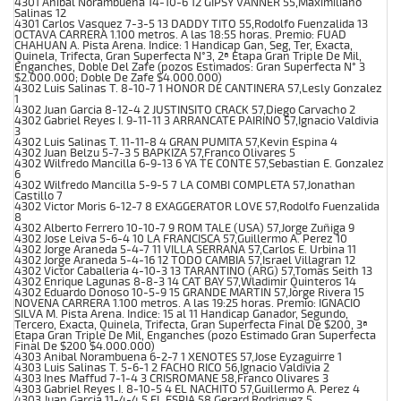
4301 Anibal Norambuena 14-10-6 12 GIPSY VANNER 55,Maximiliano
Salinas 12
4301 Carlos Vasquez 7-3-5 13 DADDY TITO 55,Rodolfo Fuenzalida 13
OCTAVA CARRERA 1.100 metros. A las 18:55 horas. Premio: FUAD
CHAHUAN A. Pista Arena. Indice: 1 Handicap Gan, Seg, Ter, Exacta,
Quinela, Trifecta, Gran Superfecta N°3, 2ª Etapa Gran Triple De Mil,
Enganches, Doble Del Zafe (pozos Estimados: Gran Superfecta N° 3
$2.000.000; Doble De Zafe $4.000.000)
4302 Luis Salinas T. 8-10-7 1 HONOR DE CANTINERA 57,Lesly Gonzalez
1
4302 Juan Garcia 8-12-4 2 JUSTINSITO CRACK 57,Diego Carvacho 2
4302 Gabriel Reyes I. 9-11-11 3 ARRANCATE PAIRINO 57,Ignacio Valdivia
3
4302 Luis Salinas T. 11-11-8 4 GRAN PUMITA 57,Kevin Espina 4
4302 Juan Belzu 5-7-3 5 BAPKIZA 57,Franco Olivares 5
4302 Wilfredo Mancilla 6-9-13 6 YA TE CONTE 57,Sebastian E. Gonzalez
6
4302 Wilfredo Mancilla 5-9-5 7 LA COMBI COMPLETA 57,Jonathan
Castillo 7
4302 Victor Moris 6-12-7 8 EXAGGERATOR LOVE 57,Rodolfo Fuenzalida
8
4302 Alberto Ferrero 10-10-7 9 ROM TALE (USA) 57,Jorge Zuñiga 9
4302 Jose Leiva 5-6-4 10 LA FRANCISCA 57,Guillermo A. Perez 10
4302 Jorge Araneda 5-4-7 11 VILLA SERRANA 57,Carlos E. Urbina 11
4302 Jorge Araneda 5-4-16 12 TODO CAMBIA 57,Israel Villagran 12
4302 Victor Caballeria 4-10-3 13 TARANTINO (ARG) 57,Tomas Seith 13
4302 Enrique Lagunas 8-8-3 14 CAT BAY 57,Wladimir Quinteros 14
4302 Eduardo Donoso 10-5-9 15 GRANDE MARTIN 57,Jorge Rivera 15
NOVENA CARRERA 1.100 metros. A las 19:25 horas. Premio: IGNACIO
SILVA M. Pista Arena. Indice: 15 al 11 Handicap Ganador, Segundo,
Tercero, Exacta, Quinela, Trifecta, Gran Superfecta Final De $200, 3ª
Etapa Gran Triple De Mil, Enganches (pozo Estimado Gran Superfecta
Final De $200 $4.000.000)
4303 Anibal Norambuena 6-2-7 1 XENOTES 57,Jose Eyzaguirre 1
4303 Luis Salinas T. 5-6-1 2 FACHO RICO 56,Ignacio Valdivia 2
4303 Ines Maffud 7-1-4 3 CRISROMANE 58,Franco Olivares 3
4303 Gabriel Reyes I. 8-10-5 4 EL NACHITO 57,Guillermo A. Perez 4
4303 Juan Garcia 11-4-4 5 EL ESPIA 58,Gerard Rodriguez 5