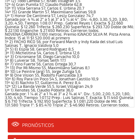
11º 12) Todo Cambia 57, Israel Villagran 3,5
12º 4) Gran Pumita 57, Claudio Poblete 62,8
13º 11) Villa Serrana 57, Carlos E. Urbina 20,7
14º 15) Grande Martin 57, Maximiliano Salinas 59,8
Uº 1) Honor De Cantinera 57, Lesly Gonzalez 74,7
Ganada por: 4 ¾ al 2° a 5 al 3° a 5 ¼ al 4°. Div.: 4,80; 3,30; 5,20; 3,80;
3,20; 4,50; Tiempo: 1:08.07 Prep.: Gabriel Reyes I. Exacta: $ 22.660
Quinela: $ 12.260 Trifecta: $ 260.230 Superfecta: $ 293.720 Doble de Mil:
$ 22.130 Enganche: $ 27.650 Retiros: Corrieron todos.
NOVENA CARRERA 1.100 metros. Premio IGNACIO SILVA M. Pista Arena.
Indice: 15 al 11 $1.520.000 al primero
1º 2) FACHO RICO 56, por Forward March y Indy Kada del stud Luis
Salinas T., Ignacio Valdivia 5,0
2º 5) El Espia 58, Gerard Rodriguez 8,5
3º 11) Michelitina 54, Carlos E. Urbina 12,6
4º 3) Crisromane 58, Diego Carvacho 10,0
5º 8) Luiverar 58, Tomas Seith 17,1
6º 7) Vino Fuerte 56, Carlos Ortega 30,7
7º 13) Por Mi Mismo 55, Maximiliano Salinas 8,1
8º 10) Le Peintre (arg) 55, Jorge Zuñiga 5,6
9º 9) One Vision 55, Rodolfo Fuenzalida 3,9
10º 6) Roy Para Un Poco 54.5, Jonathan Castillo 10,9
11º 4) El Nachito 57, Guillermo A. Perez 8,4
12º 12) La Banda Verde 55.5, Israel Villagran 24,9
Uº 1) Xenotes 56, Claudio Poblete 36,0
Ganada por: 1 ¼ al 2° a 1 ¾ al 3° a 2 ¾ al 4°. Div.: 5,00; 2,00; 5,20; 1,80;
3,10; 4,40; Tiempo: 1:07.12 Prep.: Luis Salinas T. Exacta: $ 11.440 Quinela:
$ 6.710 Trifecta: $ 192.950 Superfecta: $ 1.081.220 Doble de Mil: $
131.580 Triple 1°: $ 85.470 Triple 2°: $ 46.960 Retiros: Corrieron todos.
PRONÓSTICOS