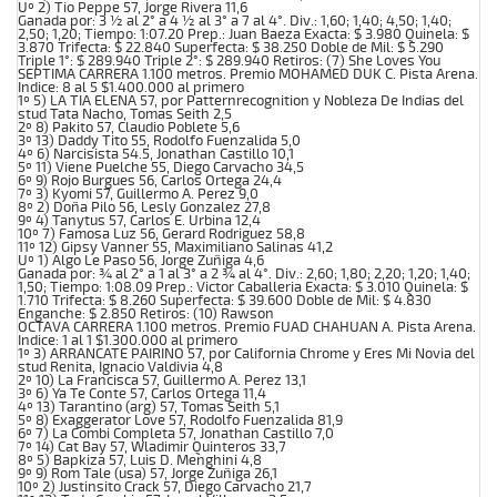
Uº 2) Tio Peppe 57, Jorge Rivera 11,6
Ganada por: 3 ½ al 2° a 4 ½ al 3° a 7 al 4°. Div.: 1,60; 1,40; 4,50; 1,40;
2,50; 1,20; Tiempo: 1:07.20 Prep.: Juan Baeza Exacta: $ 3.980 Quinela: $
3.870 Trifecta: $ 22.840 Superfecta: $ 38.250 Doble de Mil: $ 5.290
Triple 1°: $ 289.940 Triple 2°: $ 289.940 Retiros: (7) She Loves You
SEPTIMA CARRERA 1.100 metros. Premio MOHAMED DUK C. Pista Arena.
Indice: 8 al 5 $1.400.000 al primero
1º 5) LA TIA ELENA 57, por Patternrecognition y Nobleza De Indias del
stud Tata Nacho, Tomas Seith 2,5
2º 8) Pakito 57, Claudio Poblete 5,6
3º 13) Daddy Tito 55, Rodolfo Fuenzalida 5,0
4º 6) Narcisista 54.5, Jonathan Castillo 10,1
5º 11) Viene Puelche 55, Diego Carvacho 34,5
6º 9) Rojo Burgues 56, Carlos Ortega 24,4
7º 3) Kyomi 57, Guillermo A. Perez 9,0
8º 2) Doña Pilo 56, Lesly Gonzalez 27,8
9º 4) Tanytus 57, Carlos E. Urbina 12,4
10º 7) Famosa Luz 56, Gerard Rodriguez 58,8
11º 12) Gipsy Vanner 55, Maximiliano Salinas 41,2
Uº 1) Algo Le Paso 56, Jorge Zuñiga 4,6
Ganada por: ¾ al 2° a 1 al 3° a 2 ¾ al 4°. Div.: 2,60; 1,80; 2,20; 1,20; 1,40;
1,50; Tiempo: 1:08.09 Prep.: Victor Caballeria Exacta: $ 3.010 Quinela: $
1.710 Trifecta: $ 8.260 Superfecta: $ 39.600 Doble de Mil: $ 4.830
Enganche: $ 2.850 Retiros: (10) Rawson
OCTAVA CARRERA 1.100 metros. Premio FUAD CHAHUAN A. Pista Arena.
Indice: 1 al 1 $1.300.000 al primero
1º 3) ARRANCATE PAIRINO 57, por California Chrome y Eres Mi Novia del
stud Renita, Ignacio Valdivia 4,8
2º 10) La Francisca 57, Guillermo A. Perez 13,1
3º 6) Ya Te Conte 57, Carlos Ortega 11,4
4º 13) Tarantino (arg) 57, Tomas Seith 5,1
5º 8) Exaggerator Love 57, Rodolfo Fuenzalida 81,9
6º 7) La Combi Completa 57, Jonathan Castillo 7,0
7º 14) Cat Bay 57, Wladimir Quinteros 33,7
8º 5) Bapkiza 57, Luis D. Menghini 4,8
9º 9) Rom Tale (usa) 57, Jorge Zuñiga 26,1
10º 2) Justinsito Crack 57, Diego Carvacho 21,7