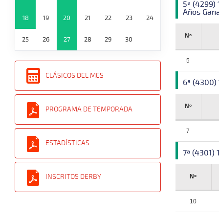
5ª (4299)
Años Gana
18
19
20
21
22
23
24
Nº
25
26
27
28
29
30
5
CLÁSICOS DEL MES
6ª (4300) 
Nº
PROGRAMA DE TEMPORADA
7
ESTADÍSTICAS
7ª (4301)
INSCRITOS DERBY
Nº
10