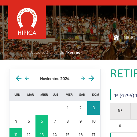
INICIO
Usted está en:
Inicio
Retiros
RETI
Noviembre 2024
1ª (4295) 
LUN
MAR
MIER
JUE
VIER
SAB
DOM
1
2
3
Nº
4
5
6
7
8
9
10
6
11
12
13
14
15
16
17