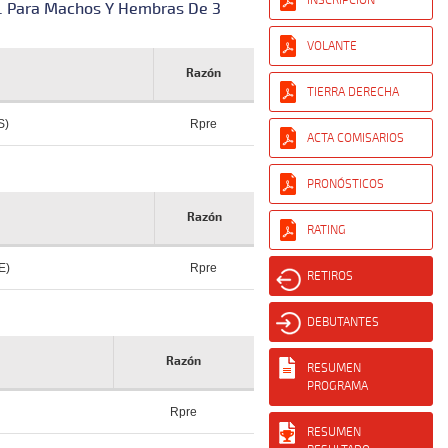
si. Para Machos Y Hembras De 3
VOLANTE
Razón
TIERRA DERECHA
S)
Rpre
ACTA COMISARIOS
PRONÓSTICOS
Razón
RATING
E)
Rpre
RETIROS
DEBUTANTES
Razón
RESUMEN
PROGRAMA
Rpre
RESUMEN