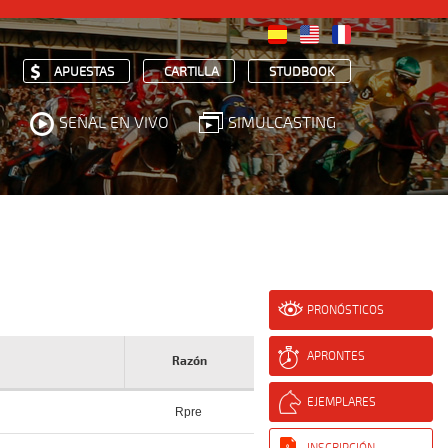
APUESTAS
CARTILLA
STUDBOOK
SEÑAL EN VIVO
SIMULCASTING
PRONÓSTICOS
APRONTES
Razón
EJEMPLARES
Rpre
INSCRIPCIÓN