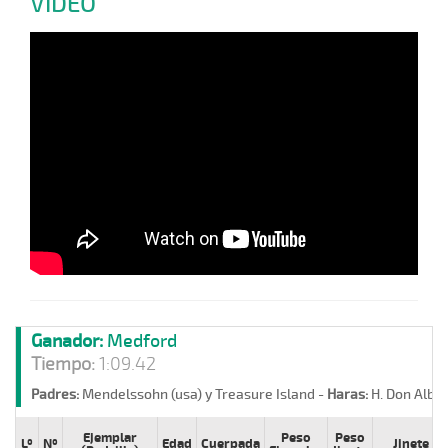
VIDEO
Ganador:
Medford
Tiempo:
1:09.42
Padres:
Mendelssohn (usa) y Treasure Island -
Haras:
H. Don Alber
Ejemplar
Peso
Peso
Lº
Nº
Edad
Cuerpada
Jinete