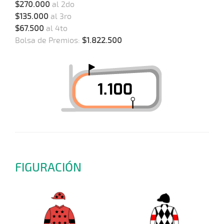
$270.000
al 2do
$135.000
al 3ro
$67.500
al 4to
Bolsa de Premios:
$1.822.500
FIGURACIÓN