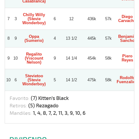
Casablanca)
Chilly Willy
Diego
7
3
(Stevie
6
12
436k
57k
Carvacho
Wonderboy)
Oppa
Benjamin
8
9
4
13 1/2
445k
57k
(Sumerio)
Sancho
Regalito
Piero
9
10
(Viscount
9
14 1/4
454k
58k
Reyes
Nelson)
Stevietoo
Rodolfo
10
6
(Stevie
5
14 1/2
475k
58k
Fuenzalida
Wonderboy)
Favorito:
(7) Kitten's Black
Retiros:
(5) Rezagado
Mandiles:
1, 4, 8, 7, 2, 11, 3, 9, 10, 6