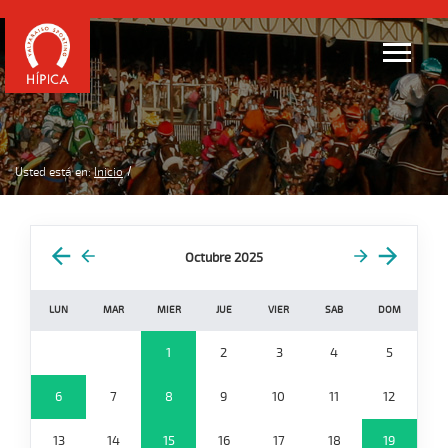
Usted está en:
Inicio
Octubre 2025
LUN
MAR
MIER
JUE
VIER
SAB
DOM
1
2
3
4
5
6
7
8
9
10
11
12
13
14
15
16
17
18
19