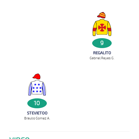
9
REGALITO
Gabriel Reyes G.
10
STEVIETOO
Braulio Gomez A.