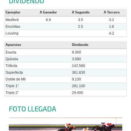
DIVIDENDO
Ejemplar
A Ganador
A Segundo
A Tercero
Medford
6.9
3.5
3.2
Encinitas
2.5
1.6
Louving
4.2
Apuestas
Dividendo
Exacta
8.360
Quinela
3.080
Trifecta
142.580
Superfecta
361.830
Doble de Mil
9.130
Triple 1°
281.100
Triple 2°
29.400
FOTO LLEGADA