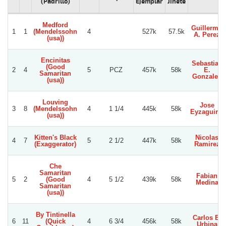
(Padrillo)
Ejemplar
Jinete
Medford
Guillermo
1
1
(Mendelssohn
4
527k
57.5k
A. Perez
(usa))
Encinitas
Sebastian
(Good
2
4
5
PCZ
457k
58k
E.
Samaritan
Gonzalez
(usa))
Louving
Jose
3
8
(Mendelssohn
4
1 1/4
445k
58k
Eyzaguirre
(usa))
Kitten's Black
Nicolas
4
7
5
2 1/2
447k
58k
(Exaggerator)
Ramirez
Che
Samaritan
Fabian
5
2
(Good
4
5 1/2
439k
58k
Medina
Samaritan
(usa))
By Tintinella
Carlos E.
6
11
(Quick
4
6 3/4
456k
58k
Urbina