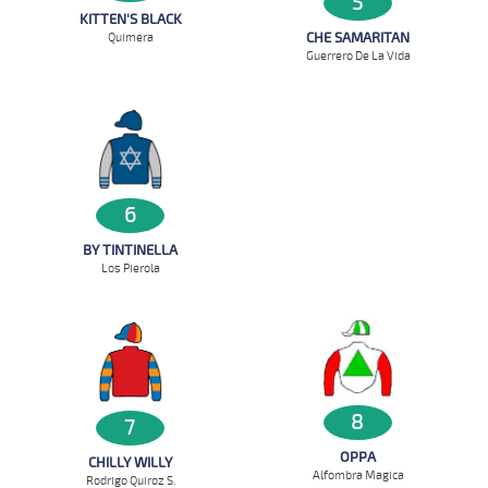
5
KITTEN'S BLACK
CHE SAMARITAN
Quimera
Guerrero De La Vida
6
BY TINTINELLA
Los Pierola
8
7
OPPA
CHILLY WILLY
Alfombra Magica
Rodrigo Quiroz S.